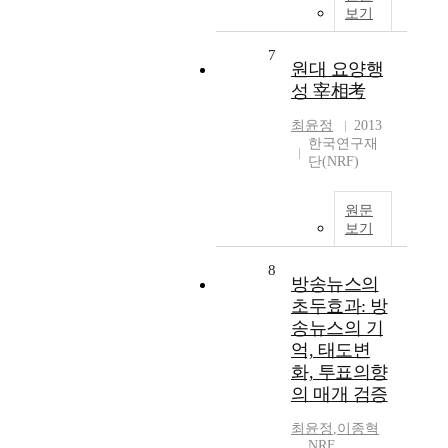
보기
7
원대 요양행
성 宰相考
최윤정
2013
한국연구재
단(NRF)
원문
보기
8
방송뉴스의
초두효과: 방
송뉴스의 기
억, 태도변
화, 투표의향
의 매개 검증
최윤정
,
이종혁
NRF