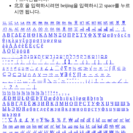
北京 을 입력하시려면
beijing
을 입력하시고 space를 누르
시면 됩니다.
ㅥ
ㅦ
ㅧ
ㅨ
ㅩ
ㅪ
ㅫ
ㅬ
ㅭ
ㅮ
ㅯ
ㅰ
ㅱ
ㅲ
ㅳ
ㅴ
ㅵ
ㅶ
ㅷ
ㅸ
ㅹ
ㅺ
ㅻ
ㅼ
ㅽ
ㅾ
ㅿ
ㆀ
ㆁ
ㆂ
ㆃ
ㆄ
ㆅ
ㆆ
ㆇ
ㆈ
ㆉ
ㆊ
ㆋ
ㆌ
ㆍ
ㆎ
Α
Β
Γ
Δ
Ε
Ζ
Η
Θ
Ι
Κ
Λ
Μ
Ν
Ξ
Ο
Π
Ρ
Σ
Τ
Υ
Φ
Χ
Ψ
Ω
α
β
γ
δ
ε
ζ
η
θ
ι
κ
λ
μ
ν
ξ
ο
π
ρ
σ
τ
υ
φ
χ
ψ
ω
á
à
Á
À
é
è
É
È
ç
Ç
ê
Ä
Ö
Ü
ä
ö
ü
ß
ְ
ֳ
ֲ
ֱ
ָ
ַ
ֵ
ֶ
ִ
ֹ
ּ
ֻ
ׂ
ׁ
ּ
ב
ה
נ
מ
צ
ת
ץ
ש
ד
ג
כ
ע
י
ח
ל
ך
ף
ק
ר
א
ט
ו
ן
ם
פ
‘
’
“
”
〔
〕
〈
〉
「
」
『
』
【
】
＂
（
）
［
］
｛
｝
±
×
÷
≠
≤
≥
∞
∴
♂
♀
∠
⊥
⌒
∂
∇
≡
≒
≪
≫
√
∽
∝
∵
∫
∬
∈
∋
⊆
⊇
⊂
⊃
∪
∩
∧
∨
￢
⇒
⇔
∀
∃
∮
∑
∏
＋
－
＜
＝
＞
、
。
·
‥
…
¨
〃
―
∥
＼
∼
´
～
ˇ
˘
˝
˚
˙
¸
˛
¡
¿
ː
！
＇
，
．
／
：
；
？
＾
＿
｀
｜
½
⅓
⅔
¼
¾
⅛
⅜
⅝
⅞
¹
²
³
⁴
ⁿ
₁
₂
₃
₄
Æ
Ð
Ħ
Ĳ
Ł
Ø
Œ
Þ
Ŧ
Ŋ
æ
đ
ð
ħ
ı
ĳ
ĸ
ŀ
ł
ø
œ
ß
þ
ŧ
ŋ
ŉ
А
Б
В
Г
Д
Е
Ё
Ж
З
И
Й
К
Л
М
Н
О
П
Р
С
Т
У
Ф
Х
Ц
Ч
Ш
Щ
Ъ
Ы
Ь
Э
Ю
Я
а
б
в
г
д
е
ё
ж
з
и
й
к
л
м
н
о
п
р
с
т
у
ф
х
ц
ч
ш
щ
ъ
ы
ь
э
ю
я
′
″
℃
Å
￠
￡
￥
¤
℉
‰
＄
％
Ｆ
￦
㎕
㎖
㎗
ℓ
㎘
㏄
㎣
㎤
㎥
㎦
㎙
㎚
㎛
㎜
㎝
㎞
㎟
㎠
㎡
㎢
㏊
㎍
㎎
㎏
㏏
㎈
㎉
㏈
㎧
㎨
㎰
㎱
㎲
㎳
㎴
㎵
㎶
㎷
㎸
㎹
㎀
㎁
㎂
㎃
㎄
㎺
㎻
㎽
㎾
㎿
㎐
㎑