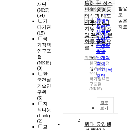
정확도
통해 본 청소
재단
순
활용
10개씩 출력
년의 성평등
(NRF)
내림차순
인기도
도
(54)
의식과 태도
순
조회
높은
기
10개씩
연구(Ⅱ):디
연도순
자료
타기관
출력
지털 콘텐츠
제목순
(15)
20개씩
및 온라인 문
저자순
국
출력
화를 중심으
발행기
가정책
30개씩
로
관순
연구포
출력
털
50개씩
최윤정
(NKIS)
한국여성정
출력
(8)
책연구원
100개씩
한
2021
출력
국가정책연
국건설
구포털
기술연
(NKIS)
구원
(6)
원문
지
보기
식나눔
(Look)
2
(2)
원대 요양행
교