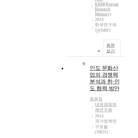
KRM(Korean
Research
Memory)
2014
한국연구재
단(NRF)
원문
보기
9
인도 문화산
업의 경쟁력
분석과 한·인
도 협력 방안
최윤정
대외경제정
책연구원
2014
국가정책연
구포털
(NKIS)