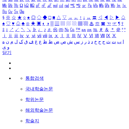
㎒
㎓
㎔
Ω
㏀
㏁
㎊
㎋
㎌
㏖
㏅
㎭
㎮
㎯
㏛
㎩
㎪
㎫
㎬
㏝
㏐
㏓
㏃
㏉
㏜
㏆
§
※
☆
★
○
●
◎
◇
◆
□
■
△
▽
→
←
↑
↓
↔
〓
◁
◀
▷
▶
♤
♠
♡
♥
♧
♣
⊙
◈
▣
◐
◑
▒
▤
▥
▨
▧
▦
▩
♨
☏
☎
☜
☞
¶
†
‡
↕
↗
↙
↖
↘
♭
♩
♪
♬
㉿
㈜
№
㏇
™
㏂
㏘
℡
＃
＆
＊
＠
ª
º
ⅰ
ⅱ
ⅲ
ⅳ
ⅴ
ⅵ
ⅶ
ⅷ
ⅸ
ⅹ
Ⅰ
Ⅱ
Ⅲ
Ⅳ
Ⅴ
Ⅵ
Ⅶ
Ⅷ
Ⅸ
Ⅹ
ا
ب
ت
ث
ج
ح
خ
د
ذ
ر
ز
س
ش
ص
ض
ط
ظ
ع
غ
ف
ق
ک
ل
م
ن
ه
و
ی
닫기
통합검색
국내학술논문
학위논문
해외학술논문
학술지