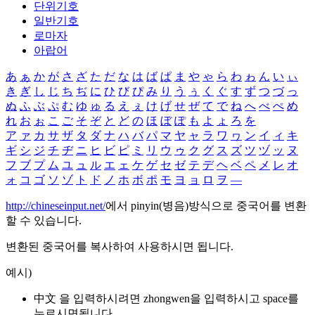
단위기호
일반기호
로마자
아랍어
あ
ぁ
か
が
さ
ざ
た
だ
な
は
ば
ぱ
ま
や
ゃ
ら
わ
ゎ
ん
い
ぃ
き
ぎ
し
じ
ち
ぢ
に
ひ
び
ぴ
み
り
う
ぅ
く
ぐ
す
ず
つ
づ
っ
ぬ
ふ
ぶ
ぷ
む
ゆ
ゅ
る
え
ぇ
け
げ
せ
ぜ
て
で
ね
へ
べ
ぺ
め
れ
お
ぉ
こ
ご
そ
ぞ
と
ど
の
ほ
ぼ
ぽ
も
よ
ょ
ろ
を
ア
ァ
カ
サ
ザ
タ
ダ
ナ
ハ
バ
パ
マ
ヤ
ャ
ラ
ワ
ヮ
ン
イ
ィ
キ
ギ
シ
ジ
チ
ヂ
ニ
ヒ
ビ
ピ
ミ
リ
ウ
ゥ
ク
グ
ス
ズ
ツ
ヅ
ッ
ヌ
フ
ブ
プ
ム
ユ
ュ
ル
エ
ェ
ケ
ゲ
セ
ゼ
テ
デ
ヘ
ベ
ペ
メ
レ
オ
ォ
コ
ゴ
ソ
ゾ
ト
ド
ノ
ホ
ボ
ポ
モ
ヨ
ョ
ロ
ヲ
―
http://chineseinput.net/
에서 pinyin(병음)방식으로 중국어를 변환
할 수 있습니다.
변환된 중국어를 복사하여 사용하시면 됩니다.
예시)
中文 을 입력하시려면
zhongwen
을 입력하시고 space를
누르시면됩니다.