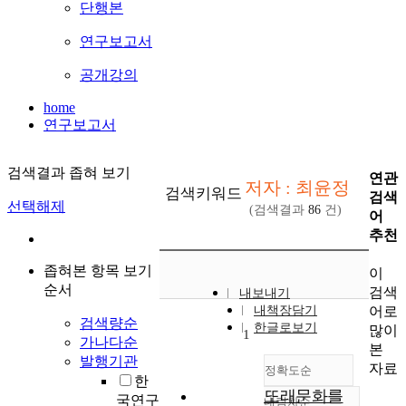
단행본
연구보고서
공개강의
home
연구보고서
검색결과 좁혀 보기
연관
저자 : 최윤정
검색키워드
검색
선택해제
(검색결과
86
건)
어
추천
좁혀본 항목 보기
이
순서
검색
내보내기
어로
내책장담기
검색량순
한글로보기
많이
1
가나다순
본
발행기관
자료
정확도순
한
또래문화를
국연구
내림차순