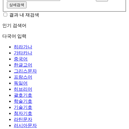
상세검색
결과 내 재검색
인기 검색어
다국어 입력
히라가나
가타카나
중국어
한글고어
그리스문자
프랑스어
독일어
히브리어
괄호기호
학술기호
기술기호
첨자기호
라틴문자
러시아문자