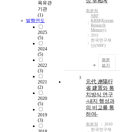
성 宰相考
육유관
기관
최윤정
(1)
NRF
발행연도
KRM(Korean
Research
Memory)
2025
2011
(5)
한국연구재
단(NRF)
2024
(5)
원문
2022
보기
(3)
3
元代 遼陽行
2021
(2)
省 建置와 통
치방식 연구
2020
-내지 행성과
(5)
의 비교를 통
하여-
2019
(3)
최윤정
2010
한국연구재
2018