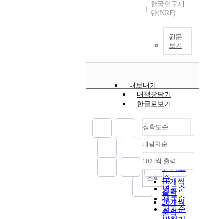
한국연구재
단(NRF)
원문
보기
내보내기
내책장담기
한글로보기
정확도순
내림차순
정확도
순
10개씩 출력
내림차순
인기도
순
조회
10개씩
연도순
출력
제목순
20개씩
저자순
출력