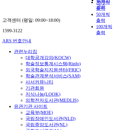
발행기
30개씩
관순
출력
50개씩
고객센터 (평일: 09:00~18:00)
출력
100개씩
1599-3122
출력
ARS 번호안내
관련누리집
대학공개강의(KOCW)
학술정보통계시스템(Rinfo)
외국학술지지원센터(FRIC)
학술관계분석서비스(SAM)
사서커뮤니티
기관회원
지식나눔(LOOK)
의학전자도서관(MEDLIS)
유관기관 사이트
교육부(MOE)
국립장애인도서관(NLD)
국립중앙도서관(NL)