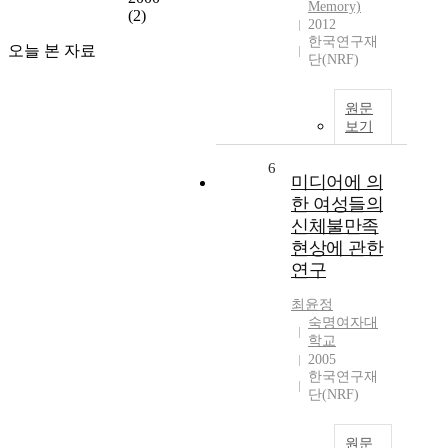
Memory)
(2)
2012
한국연구재
오늘 본 자료
단(NRF)
원문
보기
6
미디어에 의
한 여성들의
신체불만족
현상에 관한
연구
최윤정
숙명여자대
학교
2005
한국연구재
단(NRF)
원문