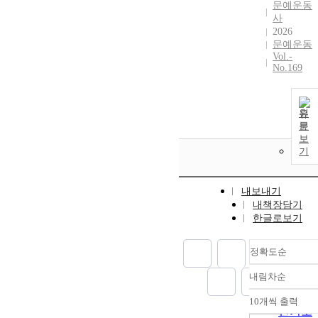
문예운동
사
2026
문예운동
Vol.-
No.169
원
문
보
기
내보내기
내책장담기
한글로보기
정확도순
내림차순
정확도
순
10개씩 출력
내림차
인기도