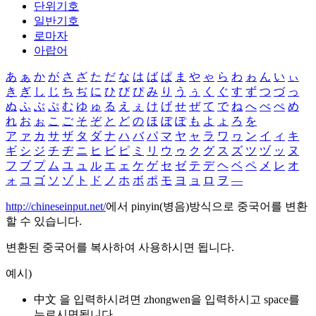
단위기호
일반기호
로마자
아랍어
あ
ぁ
か
が
さ
ざ
た
だ
な
は
ば
ぱ
ま
や
ゃ
ら
わ
ゎ
ん
い
ぃ
き
ぎ
し
じ
ち
ぢ
に
ひ
び
ぴ
み
り
う
ぅ
く
ぐ
す
ず
つ
づ
っ
ぬ
ふ
ぶ
ぷ
む
ゆ
ゅ
る
え
ぇ
け
げ
せ
ぜ
て
で
ね
へ
べ
ぺ
め
れ
お
ぉ
こ
ご
そ
ぞ
と
ど
の
ほ
ぼ
ぽ
も
よ
ょ
ろ
を
ア
ァ
カ
サ
ザ
タ
ダ
ナ
ハ
バ
パ
マ
ヤ
ャ
ラ
ワ
ヮ
ン
イ
ィ
キ
ギ
シ
ジ
チ
ヂ
ニ
ヒ
ビ
ピ
ミ
リ
ウ
ゥ
ク
グ
ス
ズ
ツ
ヅ
ッ
ヌ
フ
ブ
プ
ム
ユ
ュ
ル
エ
ェ
ケ
ゲ
セ
ゼ
テ
デ
ヘ
ベ
ペ
メ
レ
オ
ォ
コ
ゴ
ソ
ゾ
ト
ド
ノ
ホ
ボ
ポ
モ
ヨ
ョ
ロ
ヲ
―
http://chineseinput.net/
에서 pinyin(병음)방식으로 중국어를 변환
할 수 있습니다.
변환된 중국어를 복사하여 사용하시면 됩니다.
예시)
中文 을 입력하시려면
zhongwen
을 입력하시고 space를
누르시면됩니다.