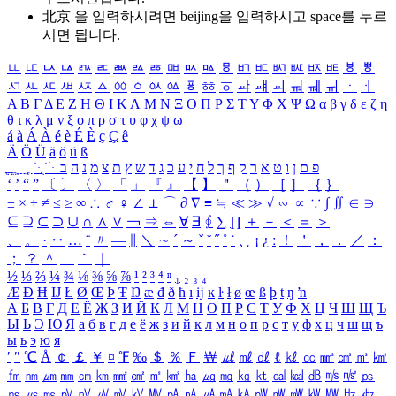
北京 을 입력하시려면
beijing
을 입력하시고 space를 누르
시면 됩니다.
ㅥ
ㅦ
ㅧ
ㅨ
ㅩ
ㅪ
ㅫ
ㅬ
ㅭ
ㅮ
ㅯ
ㅰ
ㅱ
ㅲ
ㅳ
ㅴ
ㅵ
ㅶ
ㅷ
ㅸ
ㅹ
ㅺ
ㅻ
ㅼ
ㅽ
ㅾ
ㅿ
ㆀ
ㆁ
ㆂ
ㆃ
ㆄ
ㆅ
ㆆ
ㆇ
ㆈ
ㆉ
ㆊ
ㆋ
ㆌ
ㆍ
ㆎ
Α
Β
Γ
Δ
Ε
Ζ
Η
Θ
Ι
Κ
Λ
Μ
Ν
Ξ
Ο
Π
Ρ
Σ
Τ
Υ
Φ
Χ
Ψ
Ω
α
β
γ
δ
ε
ζ
η
θ
ι
κ
λ
μ
ν
ξ
ο
π
ρ
σ
τ
υ
φ
χ
ψ
ω
á
à
Á
À
é
è
É
È
ç
Ç
ê
Ä
Ö
Ü
ä
ö
ü
ß
ְ
ֳ
ֲ
ֱ
ָ
ַ
ֵ
ֶ
ִ
ֹ
ּ
ֻ
ׂ
ׁ
ּ
ב
ה
נ
מ
צ
ת
ץ
ש
ד
ג
כ
ע
י
ח
ל
ך
ף
ק
ר
א
ט
ו
ן
ם
פ
‘
’
“
”
〔
〕
〈
〉
「
」
『
』
【
】
＂
（
）
［
］
｛
｝
±
×
÷
≠
≤
≥
∞
∴
♂
♀
∠
⊥
⌒
∂
∇
≡
≒
≪
≫
√
∽
∝
∵
∫
∬
∈
∋
⊆
⊇
⊂
⊃
∪
∩
∧
∨
￢
⇒
⇔
∀
∃
∮
∑
∏
＋
－
＜
＝
＞
、
。
·
‥
…
¨
〃
―
∥
＼
∼
´
～
ˇ
˘
˝
˚
˙
¸
˛
¡
¿
ː
！
＇
，
．
／
：
；
？
＾
＿
｀
｜
½
⅓
⅔
¼
¾
⅛
⅜
⅝
⅞
¹
²
³
⁴
ⁿ
₁
₂
₃
₄
Æ
Ð
Ħ
Ĳ
Ł
Ø
Œ
Þ
Ŧ
Ŋ
æ
đ
ð
ħ
ı
ĳ
ĸ
ŀ
ł
ø
œ
ß
þ
ŧ
ŋ
ŉ
А
Б
В
Г
Д
Е
Ё
Ж
З
И
Й
К
Л
М
Н
О
П
Р
С
Т
У
Ф
Х
Ц
Ч
Ш
Щ
Ъ
Ы
Ь
Э
Ю
Я
а
б
в
г
д
е
ё
ж
з
и
й
к
л
м
н
о
п
р
с
т
у
ф
х
ц
ч
ш
щ
ъ
ы
ь
э
ю
я
′
″
℃
Å
￠
￡
￥
¤
℉
‰
＄
％
Ｆ
￦
㎕
㎖
㎗
ℓ
㎘
㏄
㎣
㎤
㎥
㎦
㎙
㎚
㎛
㎜
㎝
㎞
㎟
㎠
㎡
㎢
㏊
㎍
㎎
㎏
㏏
㎈
㎉
㏈
㎧
㎨
㎰
㎱
㎲
㎳
㎴
㎵
㎶
㎷
㎸
㎹
㎀
㎁
㎂
㎃
㎄
㎺
㎻
㎽
㎾
㎿
㎐
㎑