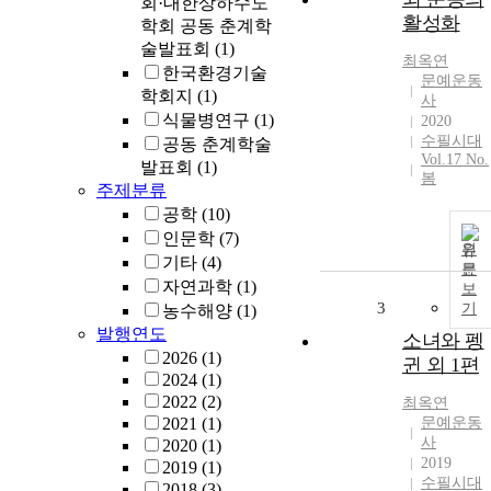
회·대한상하수도
활성화
학회 공동 춘계학
술발표회
(1)
최옥연
한국환경기술
문예운동
학회지
(1)
사
식물병연구
(1)
2020
수필시대
공동 춘계학술
Vol.17 No.
발표회
(1)
봄
주제분류
공학
(10)
인문학
(7)
원
기타
(4)
문
자연과학
(1)
보
3
기
농수해양
(1)
발행연도
소녀와 펭
2026
(1)
귄 외 1편
2024
(1)
2022
(2)
최옥연
2021
(1)
문예운동
사
2020
(1)
2019
2019
(1)
수필시대
2018
(3)