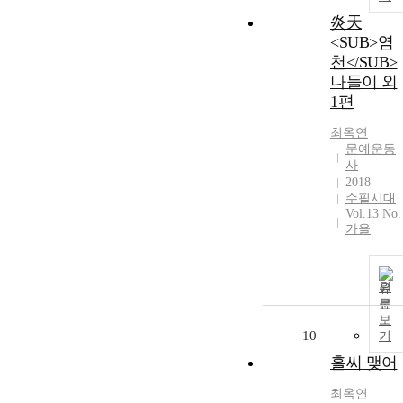
炎天
<SUB>염
천</SUB>
나들이 외
1편
최옥연
문예운동
사
2018
수필시대
Vol.13 No.
가을
원
문
보
10
기
홀씨 맺어
최옥연