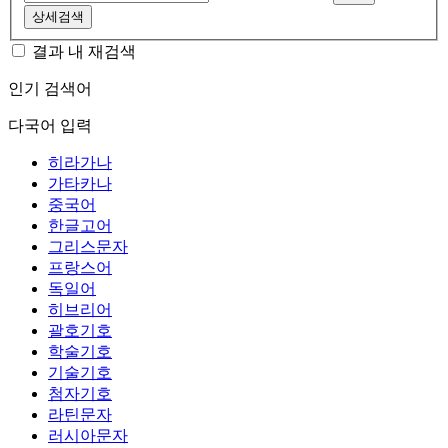
상세검색
결과 내 재검색
인기 검색어
다국어 입력
히라가나
가타카나
중국어
한글고어
그리스문자
프랑스어
독일어
히브리어
괄호기호
학술기호
기술기호
첨자기호
라틴문자
러시아문자