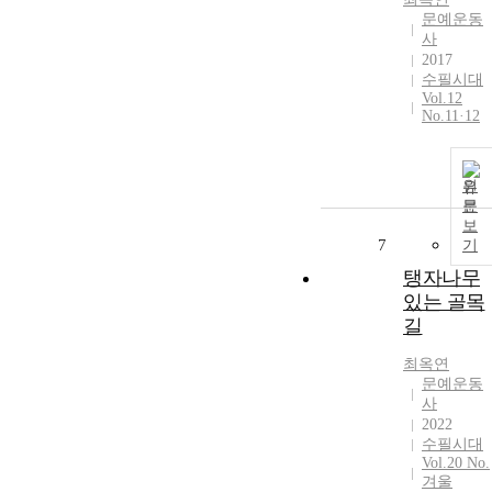
문예운동
사
2017
수필시대
Vol.12
No.11·12
원
문
보
7
기
탱자나무
있는 골목
길
최옥연
문예운동
사
2022
수필시대
Vol.20 No.
겨울