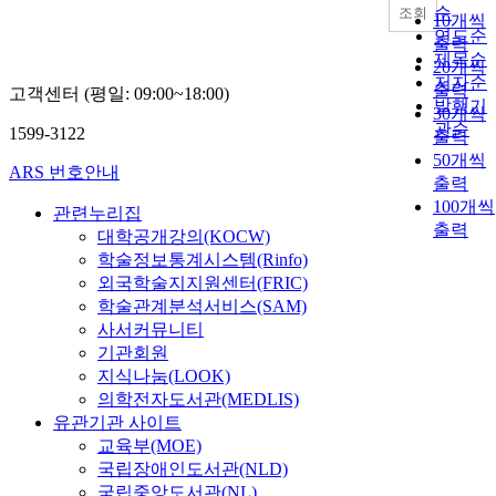
순
조회
10개씩
연도순
출력
제목순
20개씩
저자순
출력
고객센터 (평일: 09:00~18:00)
발행기
30개씩
관순
1599-3122
출력
50개씩
ARS 번호안내
출력
100개씩
관련누리집
출력
대학공개강의(KOCW)
학술정보통계시스템(Rinfo)
외국학술지지원센터(FRIC)
학술관계분석서비스(SAM)
사서커뮤니티
기관회원
지식나눔(LOOK)
의학전자도서관(MEDLIS)
유관기관 사이트
교육부(MOE)
국립장애인도서관(NLD)
국립중앙도서관(NL)