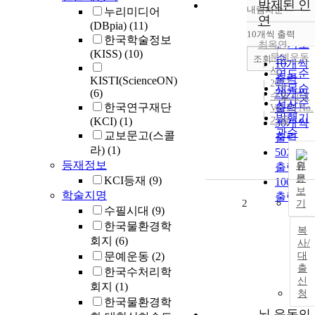
박제된 인
내림차순
누리미디어
정확도
연
(DBpia)
(11)
순
10개씩 출력
내림차
한국학술정보
인기도
최옥연
(KISS)
(10)
문예운동
순
조회
10개씩
사
연도순
출력
KISTI(ScienceON)
2022
제목순
(6)
20개씩
수필시대
저자순
한국연구재단
출력
Vol.20 No.
발행기
가을
(KCI)
(1)
30개씩
관순
교보문고(스콜
출력
라)
(1)
50개씩
등재정보
원
출력
문
KCI등재
(9)
100개씩
보
학술지명
출력
2
기
수필시대
(9)
한국물환경학
복
회지
(6)
사/
문예운동
(2)
대
출
한국수처리학
신
회지
(1)
청
한국물환경학
뇌 운동의