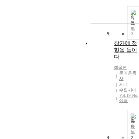
원
문
보
8
기
창가에 정
형을 들이
다
최옥연
문예운동
사
2021
수필시대
Vol.19 No.
여름
원
문
보
9
기