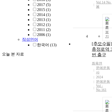
Vol.14 No.
2017
(5)
봄
2015
(1)
2014
(1)
2013
(1)
원
2012
(1)
문
2011
(2)
보
2006
(1)
4
기
작성언어
[추모수필]
한국어
(13)
충정로역 
오늘 본 자료
번 출구
최옥연
문예운동
사
2024
문예운동
Vol.-
No.161
원
문