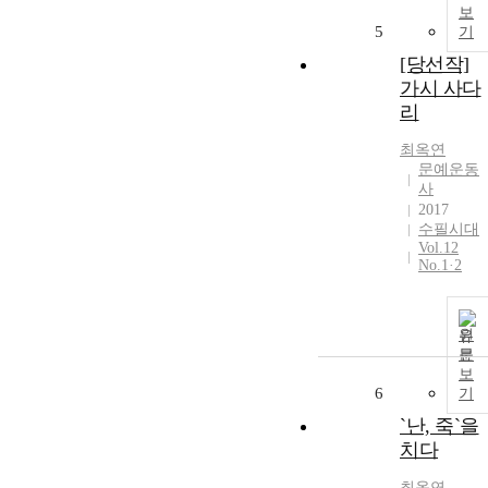
보
5
기
[당선작]
가시 사다
리
최옥연
문예운동
사
2017
수필시대
Vol.12
No.1·2
원
문
보
6
기
`난, 죽`을
치다
최옥연