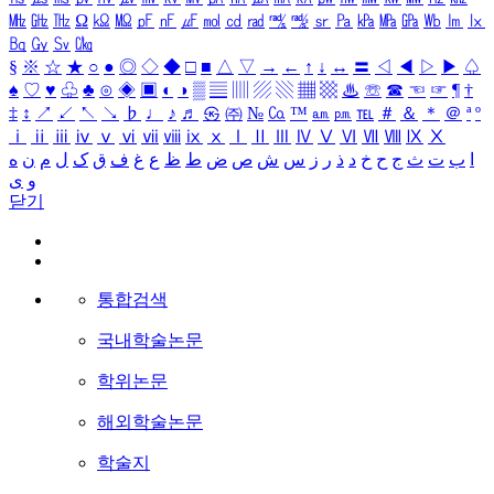
㎒
㎓
㎔
Ω
㏀
㏁
㎊
㎋
㎌
㏖
㏅
㎭
㎮
㎯
㏛
㎩
㎪
㎫
㎬
㏝
㏐
㏓
㏃
㏉
㏜
㏆
§
※
☆
★
○
●
◎
◇
◆
□
■
△
▽
→
←
↑
↓
↔
〓
◁
◀
▷
▶
♤
♠
♡
♥
♧
♣
⊙
◈
▣
◐
◑
▒
▤
▥
▨
▧
▦
▩
♨
☏
☎
☜
☞
¶
†
‡
↕
↗
↙
↖
↘
♭
♩
♪
♬
㉿
㈜
№
㏇
™
㏂
㏘
℡
＃
＆
＊
＠
ª
º
ⅰ
ⅱ
ⅲ
ⅳ
ⅴ
ⅵ
ⅶ
ⅷ
ⅸ
ⅹ
Ⅰ
Ⅱ
Ⅲ
Ⅳ
Ⅴ
Ⅵ
Ⅶ
Ⅷ
Ⅸ
Ⅹ
ا
ب
ت
ث
ج
ح
خ
د
ذ
ر
ز
س
ش
ص
ض
ط
ظ
ع
غ
ف
ق
ک
ل
م
ن
ه
و
ی
닫기
통합검색
국내학술논문
학위논문
해외학술논문
학술지