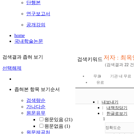
단행본
연구보고서
공개강의
home
국내학술논문
저자 : 최옥
검색결과 좁혀 보기
검색키워드
(검색결과
22
건
선택해제
무료
기관 내 무료
유료
좁혀본 항목 보기순서
검색량순
내보내기
가나다순
내책장담기
원문유무
한글로보기
1
원문있음
(21)
원문없음
(1)
정확도순
원문제공처