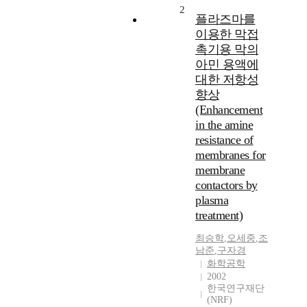
2
플라즈마를
이용한 막접
촉기용 막의
아민 용액에
대한 저항성
향상
(Enhancement
in the amine
resistance of
membranes for
membrane
contactors by
plasma
treatment)
최승학
,
오세중
,
조
남준
,
구자경
화학공학
2002
한국연구재단
(NRF)