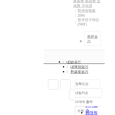
류동현
,
최승학
,
오
세중
,
구자경
한국막학회
2000
한국연구재단
(NRF)
원문보
기
내보내기
내책장담기
한글로보기
정확도순
내림차순
정확도
순
10개씩 출력
내림차순
인기도
순
조회
10개씩