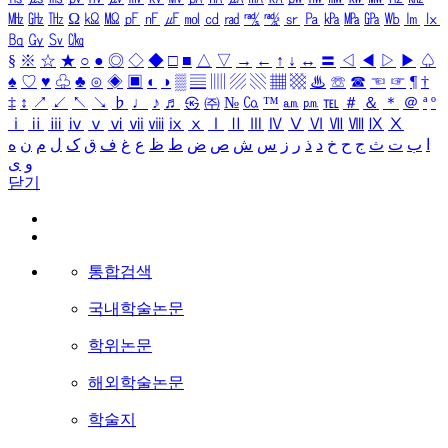
㎒
㎓
㎔
Ω
㏀
㏁
㎊
㎋
㎌
㏖
㏅
㎭
㎮
㎯
㏛
㎩
㎪
㎫
㎬
㏝
㏐
㏓
㏃
㏉
㏜
㏆
§
※
☆
★
○
●
◎
◇
◆
□
■
△
▽
→
←
↑
↓
↔
〓
◁
◀
▷
▶
♤
♠
♡
♥
♧
♣
⊙
◈
▣
◐
◑
▒
▤
▥
▨
▧
▦
▩
♨
☏
☎
☜
☞
¶
†
‡
↕
↗
↙
↖
↘
♭
♩
♪
♬
㉿
㈜
№
㏇
™
㏂
㏘
℡
＃
＆
＊
＠
ª
º
ⅰ
ⅱ
ⅲ
ⅳ
ⅴ
ⅵ
ⅶ
ⅷ
ⅸ
ⅹ
Ⅰ
Ⅱ
Ⅲ
Ⅳ
Ⅴ
Ⅵ
Ⅶ
Ⅷ
Ⅸ
Ⅹ
ا
ب
ت
ث
ج
ح
خ
د
ذ
ر
ز
س
ش
ص
ض
ط
ظ
ع
غ
ف
ق
ک
ل
م
ن
ه
و
ی
닫기
통합검색
국내학술논문
학위논문
해외학술논문
학술지