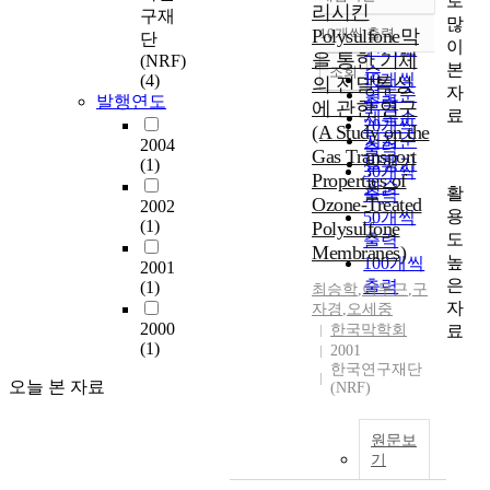
로
정확도
리시킨
구재
많
순
Polysulfone막
10개씩 출력
단
내림차순
이
인기도
을 통한 기체
(NRF)
본
순
조회
10개씩
(4)
의 전달특성
자
연도순
발행연도
출력
에 관한 연구
료
제목순
20개씩
(A Study on the
저자순
2004
출력
Gas Transport
발행기
(1)
30개씩
Properties of
관순
활
출력
Ozone-Treated
2002
용
50개씩
(1)
Polysulfone
도
출력
Membranes)
높
100개씩
2001
은
출력
(1)
최승학
,
이무근
,
구
자
자경
,
오세중
2000
료
한국막학회
(1)
2001
한국연구재단
오늘 본 자료
(NRF)
원문보
기