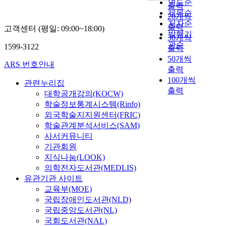
연도순
출력
제목순
20개씩
저자순
출력
고객센터 (평일: 09:00~18:00)
발행기
30개씩
관순
1599-3122
출력
50개씩
ARS 번호안내
출력
100개씩
관련누리집
출력
대학공개강의(KOCW)
학술정보통계시스템(Rinfo)
외국학술지지원센터(FRIC)
학술관계분석서비스(SAM)
사서커뮤니티
기관회원
지식나눔(LOOK)
의학전자도서관(MEDLIS)
유관기관 사이트
교육부(MOE)
국립장애인도서관(NLD)
국립중앙도서관(NL)
국회도서관(NAL)