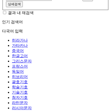
상세검색
결과 내 재검색
인기 검색어
다국어 입력
히라가나
가타카나
중국어
한글고어
그리스문자
프랑스어
독일어
히브리어
괄호기호
학술기호
기술기호
첨자기호
라틴문자
러시아문자