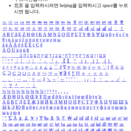
北京 을 입력하시려면
beijing
을 입력하시고 space를 누르
시면 됩니다.
ㅥ
ㅦ
ㅧ
ㅨ
ㅩ
ㅪ
ㅫ
ㅬ
ㅭ
ㅮ
ㅯ
ㅰ
ㅱ
ㅲ
ㅳ
ㅴ
ㅵ
ㅶ
ㅷ
ㅸ
ㅹ
ㅺ
ㅻ
ㅼ
ㅽ
ㅾ
ㅿ
ㆀ
ㆁ
ㆂ
ㆃ
ㆄ
ㆅ
ㆆ
ㆇ
ㆈ
ㆉ
ㆊ
ㆋ
ㆌ
ㆍ
ㆎ
Α
Β
Γ
Δ
Ε
Ζ
Η
Θ
Ι
Κ
Λ
Μ
Ν
Ξ
Ο
Π
Ρ
Σ
Τ
Υ
Φ
Χ
Ψ
Ω
α
β
γ
δ
ε
ζ
η
θ
ι
κ
λ
μ
ν
ξ
ο
π
ρ
σ
τ
υ
φ
χ
ψ
ω
á
à
Á
À
é
è
É
È
ç
Ç
ê
Ä
Ö
Ü
ä
ö
ü
ß
ְ
ֳ
ֲ
ֱ
ָ
ַ
ֵ
ֶ
ִ
ֹ
ּ
ֻ
ׂ
ׁ
ּ
ב
ה
נ
מ
צ
ת
ץ
ש
ד
ג
כ
ע
י
ח
ל
ך
ף
ק
ר
א
ט
ו
ן
ם
פ
‘
’
“
”
〔
〕
〈
〉
「
」
『
』
【
】
＂
（
）
［
］
｛
｝
±
×
÷
≠
≤
≥
∞
∴
♂
♀
∠
⊥
⌒
∂
∇
≡
≒
≪
≫
√
∽
∝
∵
∫
∬
∈
∋
⊆
⊇
⊂
⊃
∪
∩
∧
∨
￢
⇒
⇔
∀
∃
∮
∑
∏
＋
－
＜
＝
＞
、
。
·
‥
…
¨
〃
―
∥
＼
∼
´
～
ˇ
˘
˝
˚
˙
¸
˛
¡
¿
ː
！
＇
，
．
／
：
；
？
＾
＿
｀
｜
½
⅓
⅔
¼
¾
⅛
⅜
⅝
⅞
¹
²
³
⁴
ⁿ
₁
₂
₃
₄
Æ
Ð
Ħ
Ĳ
Ł
Ø
Œ
Þ
Ŧ
Ŋ
æ
đ
ð
ħ
ı
ĳ
ĸ
ŀ
ł
ø
œ
ß
þ
ŧ
ŋ
ŉ
А
Б
В
Г
Д
Е
Ё
Ж
З
И
Й
К
Л
М
Н
О
П
Р
С
Т
У
Ф
Х
Ц
Ч
Ш
Щ
Ъ
Ы
Ь
Э
Ю
Я
а
б
в
г
д
е
ё
ж
з
и
й
к
л
м
н
о
п
р
с
т
у
ф
х
ц
ч
ш
щ
ъ
ы
ь
э
ю
я
′
″
℃
Å
￠
￡
￥
¤
℉
‰
＄
％
Ｆ
￦
㎕
㎖
㎗
ℓ
㎘
㏄
㎣
㎤
㎥
㎦
㎙
㎚
㎛
㎜
㎝
㎞
㎟
㎠
㎡
㎢
㏊
㎍
㎎
㎏
㏏
㎈
㎉
㏈
㎧
㎨
㎰
㎱
㎲
㎳
㎴
㎵
㎶
㎷
㎸
㎹
㎀
㎁
㎂
㎃
㎄
㎺
㎻
㎽
㎾
㎿
㎐
㎑