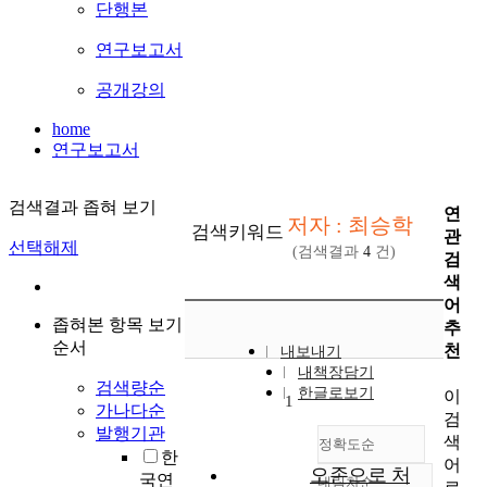
단행본
연구보고서
공개강의
home
연구보고서
검색결과 좁혀 보기
연
저자 : 최승학
검색키워드
관
선택해제
(검색결과
4
건)
검
색
어
좁혀본 항목 보기
추
순서
천
내보내기
내책장담기
검색량순
한글로보기
이
1
가나다순
검
발행기관
색
정확도순
한
어
오존으로 처
국연
내림차순