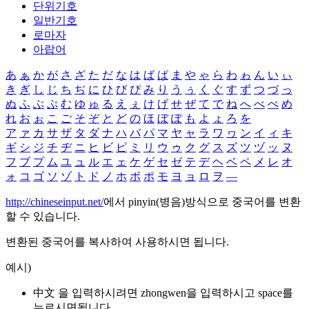
단위기호
일반기호
로마자
아랍어
あ
ぁ
か
が
さ
ざ
た
だ
な
は
ば
ぱ
ま
や
ゃ
ら
わ
ゎ
ん
い
ぃ
き
ぎ
し
じ
ち
ぢ
に
ひ
び
ぴ
み
り
う
ぅ
く
ぐ
す
ず
つ
づ
っ
ぬ
ふ
ぶ
ぷ
む
ゆ
ゅ
る
え
ぇ
け
げ
せ
ぜ
て
で
ね
へ
べ
ぺ
め
れ
お
ぉ
こ
ご
そ
ぞ
と
ど
の
ほ
ぼ
ぽ
も
よ
ょ
ろ
を
ア
ァ
カ
サ
ザ
タ
ダ
ナ
ハ
バ
パ
マ
ヤ
ャ
ラ
ワ
ヮ
ン
イ
ィ
キ
ギ
シ
ジ
チ
ヂ
ニ
ヒ
ビ
ピ
ミ
リ
ウ
ゥ
ク
グ
ス
ズ
ツ
ヅ
ッ
ヌ
フ
ブ
プ
ム
ユ
ュ
ル
エ
ェ
ケ
ゲ
セ
ゼ
テ
デ
ヘ
ベ
ペ
メ
レ
オ
ォ
コ
ゴ
ソ
ゾ
ト
ド
ノ
ホ
ボ
ポ
モ
ヨ
ョ
ロ
ヲ
―
http://chineseinput.net/
에서 pinyin(병음)방식으로 중국어를 변환
할 수 있습니다.
변환된 중국어를 복사하여 사용하시면 됩니다.
예시)
中文 을 입력하시려면
zhongwen
을 입력하시고 space를
누르시면됩니다.