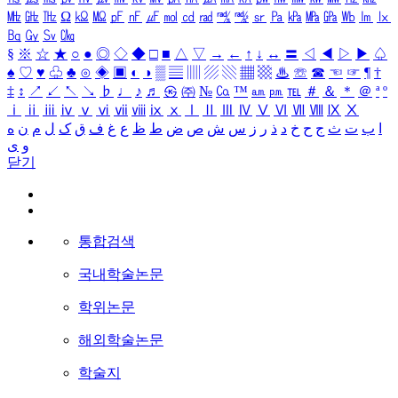
㎒
㎓
㎔
Ω
㏀
㏁
㎊
㎋
㎌
㏖
㏅
㎭
㎮
㎯
㏛
㎩
㎪
㎫
㎬
㏝
㏐
㏓
㏃
㏉
㏜
㏆
§
※
☆
★
○
●
◎
◇
◆
□
■
△
▽
→
←
↑
↓
↔
〓
◁
◀
▷
▶
♤
♠
♡
♥
♧
♣
⊙
◈
▣
◐
◑
▒
▤
▥
▨
▧
▦
▩
♨
☏
☎
☜
☞
¶
†
‡
↕
↗
↙
↖
↘
♭
♩
♪
♬
㉿
㈜
№
㏇
™
㏂
㏘
℡
＃
＆
＊
＠
ª
º
ⅰ
ⅱ
ⅲ
ⅳ
ⅴ
ⅵ
ⅶ
ⅷ
ⅸ
ⅹ
Ⅰ
Ⅱ
Ⅲ
Ⅳ
Ⅴ
Ⅵ
Ⅶ
Ⅷ
Ⅸ
Ⅹ
ا
ب
ت
ث
ج
ح
خ
د
ذ
ر
ز
س
ش
ص
ض
ط
ظ
ع
غ
ف
ق
ک
ل
م
ن
ه
و
ی
닫기
통합검색
국내학술논문
학위논문
해외학술논문
학술지