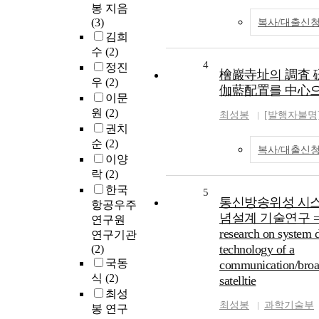
봉 지음
(3)
복사/대출신
김희
수
(2)
4
정진
檜巖寺址의 調査 硏
우
(2)
伽藍配置를 中心
이문
원
(2)
최성봉
[발행자불명
권치
순
(2)
복사/대출신
이양
락
(2)
한국
5
통신방송위성 시스
항공우주
념설계 기술연구 = 
연구원
research on system 
연구기관
technology of a
(2)
국동
communication/broa
식
(2)
satelltie
최성
최성봉
과학기술부
봉 연구