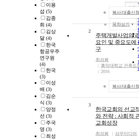
이용
조회
섭
(5)
복사/대출신
김종
희
(4)
목차보기
2
김상
주택개발사업의 
달
(4)
요인 및 중요도에 
한국
구
항공우주
연구원
최성봉
(4)
홍익대학교 건축도
한국
2016
(3)
이성
복사/대출신
배
(3)
김순
식
(3)
3
한국교회의 선교적
양정
와 전략 : 사회적
선
(3)
교회성장
주국
영
(3)
최성봉
삼우미디어
최성