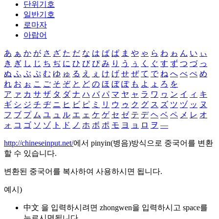
단위기호
일반기호
로마자
아랍어
あ
ぁ
か
が
さ
ざ
た
だ
な
は
ば
ぱ
ま
や
ゃ
ら
わ
ゎ
ん
い
ぃ
き
ぎ
し
じ
ち
ぢ
に
ひ
び
ぴ
み
り
う
ぅ
く
ぐ
す
ず
つ
づ
っ
ぬ
ふ
ぶ
ぷ
む
ゆ
ゅ
る
え
ぇ
け
げ
せ
ぜ
て
で
ね
へ
べ
ぺ
め
れ
お
ぉ
こ
ご
そ
ぞ
と
ど
の
ほ
ぼ
ぽ
も
よ
ょ
ろ
を
ア
ァ
カ
サ
ザ
タ
ダ
ナ
ハ
バ
パ
マ
ヤ
ャ
ラ
ワ
ヮ
ン
イ
ィ
キ
ギ
シ
ジ
チ
ヂ
ニ
ヒ
ビ
ピ
ミ
リ
ウ
ゥ
ク
グ
ス
ズ
ツ
ヅ
ッ
ヌ
フ
ブ
プ
ム
ユ
ュ
ル
エ
ェ
ケ
ゲ
セ
ゼ
テ
デ
ヘ
ベ
ペ
メ
レ
オ
ォ
コ
ゴ
ソ
ゾ
ト
ド
ノ
ホ
ボ
ポ
モ
ヨ
ョ
ロ
ヲ
―
http://chineseinput.net/
에서 pinyin(병음)방식으로 중국어를 변환
할 수 있습니다.
변환된 중국어를 복사하여 사용하시면 됩니다.
예시)
中文 을 입력하시려면
zhongwen
을 입력하시고 space를
누르시면됩니다.