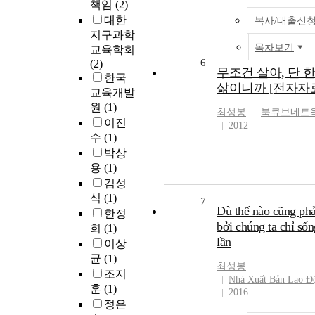
책임
(2)
대한
복사/대출신
지구과학
목차보기
교육학회
6
(2)
무조건 살아, 단 
한국
삶이니까 [전자자
교육개발
원
(1)
최성봉
북큐브네트
이진
2012
수
(1)
박상
용
(1)
김성
식
(1)
7
Dù thế nào cũng phả
한정
bởi chúng ta chỉ số
희
(1)
lần
이상
균
(1)
최성봉
조지
Nhà Xuất Bản Lao Đ
훈
(1)
2016
정은