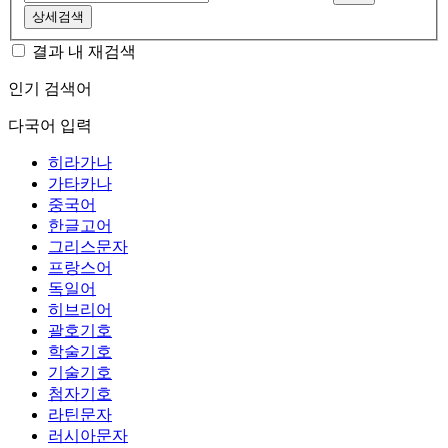
상세검색
결과 내 재검색
인기 검색어
다국어 입력
히라가나
가타카나
중국어
한글고어
그리스문자
프랑스어
독일어
히브리어
괄호기호
학술기호
기술기호
첨자기호
라틴문자
러시아문자