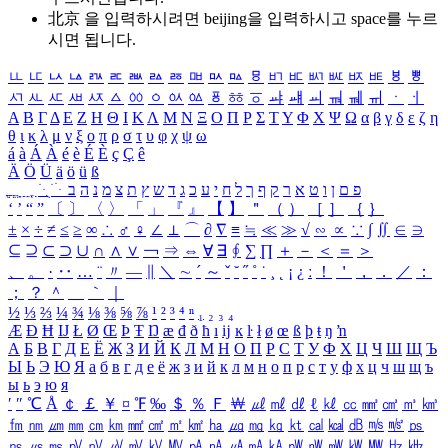
北京 을 입력하시려면
beijing
을 입력하시고 space를 누르
시면 됩니다.
ㅥ
ㅦ
ㅧ
ㅨ
ㅩ
ㅪ
ㅫ
ㅬ
ㅭ
ㅮ
ㅯ
ㅰ
ㅱ
ㅲ
ㅳ
ㅴ
ㅵ
ㅶ
ㅷ
ㅸ
ㅹ
ㅺ
ㅻ
ㅼ
ㅽ
ㅾ
ㅿ
ㆀ
ㆁ
ㆂ
ㆃ
ㆄ
ㆅ
ㆆ
ㆇ
ㆈ
ㆉ
ㆊ
ㆋ
ㆌ
ㆍ
ㆎ
Α
Β
Γ
Δ
Ε
Ζ
Η
Θ
Ι
Κ
Λ
Μ
Ν
Ξ
Ο
Π
Ρ
Σ
Τ
Υ
Φ
Χ
Ψ
Ω
α
β
γ
δ
ε
ζ
η
θ
ι
κ
λ
μ
ν
ξ
ο
π
ρ
σ
τ
υ
φ
χ
ψ
ω
á
à
Á
À
é
è
É
È
ç
Ç
ê
Ä
Ö
Ü
ä
ö
ü
ß
ְ
ֳ
ֲ
ֱ
ָ
ַ
ֵ
ֶ
ִ
ֹ
ּ
ֻ
ׂ
ׁ
ּ
ב
ה
נ
מ
צ
ת
ץ
ש
ד
ג
כ
ע
י
ח
ל
ך
ף
ק
ר
א
ט
ו
ן
ם
פ
‘
’
“
”
〔
〕
〈
〉
「
」
『
』
【
】
＂
（
）
［
］
｛
｝
±
×
÷
≠
≤
≥
∞
∴
♂
♀
∠
⊥
⌒
∂
∇
≡
≒
≪
≫
√
∽
∝
∵
∫
∬
∈
∋
⊆
⊇
⊂
⊃
∪
∩
∧
∨
￢
⇒
⇔
∀
∃
∮
∑
∏
＋
－
＜
＝
＞
、
。
·
‥
…
¨
〃
―
∥
＼
∼
´
～
ˇ
˘
˝
˚
˙
¸
˛
¡
¿
ː
！
＇
，
．
／
：
；
？
＾
＿
｀
｜
½
⅓
⅔
¼
¾
⅛
⅜
⅝
⅞
¹
²
³
⁴
ⁿ
₁
₂
₃
₄
Æ
Ð
Ħ
Ĳ
Ł
Ø
Œ
Þ
Ŧ
Ŋ
æ
đ
ð
ħ
ı
ĳ
ĸ
ŀ
ł
ø
œ
ß
þ
ŧ
ŋ
ŉ
А
Б
В
Г
Д
Е
Ё
Ж
З
И
Й
К
Л
М
Н
О
П
Р
С
Т
У
Ф
Х
Ц
Ч
Ш
Щ
Ъ
Ы
Ь
Э
Ю
Я
а
б
в
г
д
е
ё
ж
з
и
й
к
л
м
н
о
п
р
с
т
у
ф
х
ц
ч
ш
щ
ъ
ы
ь
э
ю
я
′
″
℃
Å
￠
￡
￥
¤
℉
‰
＄
％
Ｆ
￦
㎕
㎖
㎗
ℓ
㎘
㏄
㎣
㎤
㎥
㎦
㎙
㎚
㎛
㎜
㎝
㎞
㎟
㎠
㎡
㎢
㏊
㎍
㎎
㎏
㏏
㎈
㎉
㏈
㎧
㎨
㎰
㎱
㎲
㎳
㎴
㎵
㎶
㎷
㎸
㎹
㎀
㎁
㎂
㎃
㎄
㎺
㎻
㎽
㎾
㎿
㎐
㎑