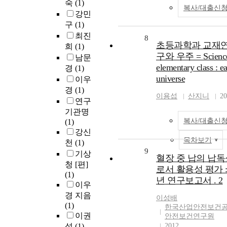
숙
(1)
복사/대출신
강민
구
(1)
최진
8
초등과학과 교재연구
희
(1)
구와 우주 = Science
남문
elementary class : e
경
(1)
universe
이우
경
(1)
이용섭
산지니
20
연구
기관명
복사/대출신
(1)
강신
목차보기
천
(1)
9
기상
혈장 중 납의 납독
청 [편]
로서 활용성 평가 : 
(1)
년 연구보고서 . 2
이우
경 지음
이성배
(1)
한국산업안전보건공
이권
안전보건연구원
섭
(1)
2012