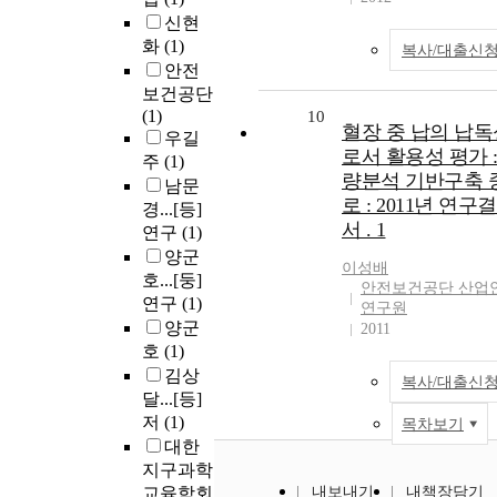
신현
화
(1)
복사/대출신
안전
보건공단
(1)
10
혈장 중 납의 납독
우길
로서 활용성 평가 
주
(1)
량분석 기반구축 
남문
로 : 2011년 연
경...[등]
서 . 1
연구
(1)
양군
이성배
호...[둥]
안전보건공단 산업
연구
(1)
연구원
양군
2011
호
(1)
김상
복사/대출신
달...[등]
저
(1)
목차보기
대한
지구과학
교육학회
내보내기
내책장담기