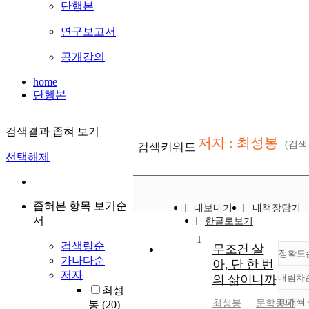
단행본
연구보고서
공개강의
home
단행본
검색결과 좁혀 보기
저자 : 최성봉
(검
검색키워드
선택해제
좁혀본 항목 보기순
내보내기
내책장담기
서
한글로보기
1
검색량순
무조건 살
정확도
가나다순
아, 단 한 번
저자
의 삶이니까
내림차
최성
10개씩
최성봉
문학동네
봉
(20)