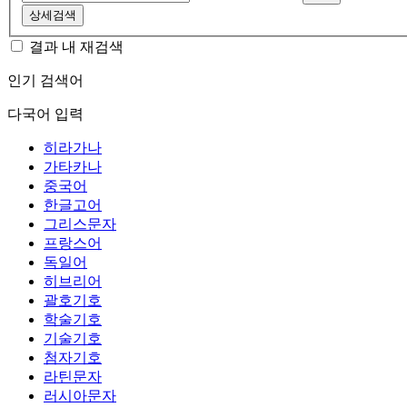
상세검색
결과 내 재검색
인기 검색어
다국어 입력
히라가나
가타카나
중국어
한글고어
그리스문자
프랑스어
독일어
히브리어
괄호기호
학술기호
기술기호
첨자기호
라틴문자
러시아문자