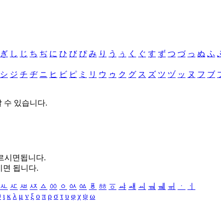
ぎ
し
じ
ち
ぢ
に
ひ
び
ぴ
み
り
う
ぅ
く
ぐ
す
ず
つ
づ
っ
ぬ
ふ
シ
ジ
チ
ヂ
ニ
ヒ
ビ
ピ
ミ
リ
ウ
ゥ
ク
グ
ス
ズ
ツ
ヅ
ッ
ヌ
フ
ブ
할 수 있습니다.
누르시면됩니다.
시면 됩니다.
ㅻ
ㅼ
ㅽ
ㅾ
ㅿ
ㆀ
ㆁ
ㆂ
ㆃ
ㆄ
ㆅ
ㆆ
ㆇ
ㆈ
ㆉ
ㆊ
ㆋ
ㆌ
ㆍ
ㆎ
θ
ι
κ
λ
μ
ν
ξ
ο
π
ρ
σ
τ
υ
φ
χ
ψ
ω