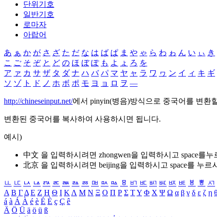
단위기호
일반기호
로마자
아랍어
あ
ぁ
か
が
さ
ざ
た
だ
な
は
ば
ぱ
ま
や
ゃ
ら
わ
ゎ
ん
い
ぃ
き
こ
ご
そ
ぞ
と
ど
の
ほ
ぼ
ぽ
も
よ
ょ
ろ
を
ア
ァ
カ
サ
ザ
タ
ダ
ナ
ハ
バ
パ
マ
ヤ
ャ
ラ
ワ
ヮ
ン
イ
ィ
キ
ギ
ソ
ゾ
ト
ド
ノ
ホ
ボ
ポ
モ
ヨ
ョ
ロ
ヲ
―
http://chineseinput.net/
에서 pinyin(병음)방식으로 중국어를 변환
변환된 중국어를 복사하여 사용하시면 됩니다.
예시)
中文 을 입력하시려면
zhongwen
을 입력하시고 space를
北京 을 입력하시려면
beijing
을 입력하시고 space를 누르
ㅥ
ㅦ
ㅧ
ㅨ
ㅩ
ㅪ
ㅫ
ㅬ
ㅭ
ㅮ
ㅯ
ㅰ
ㅱ
ㅲ
ㅳ
ㅴ
ㅵ
ㅶ
ㅷ
ㅸ
ㅹ
ㅺ
Α
Β
Γ
Δ
Ε
Ζ
Η
Θ
Ι
Κ
Λ
Μ
Ν
Ξ
Ο
Π
Ρ
Σ
Τ
Υ
Φ
Χ
Ψ
Ω
α
β
γ
δ
ε
ζ
η
á
à
Á
À
é
è
É
È
ç
Ç
ê
Ä
Ö
Ü
ä
ö
ü
ß