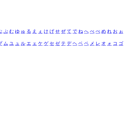
ぶ
ぷ
む
ゆ
ゅ
る
え
ぇ
け
げ
せ
ぜ
て
で
ね
へ
べ
ぺ
め
れ
お
ぉ
プ
ム
ユ
ュ
ル
エ
ェ
ケ
ゲ
セ
ゼ
テ
デ
ヘ
ベ
ペ
メ
レ
オ
ォ
コ
ゴ