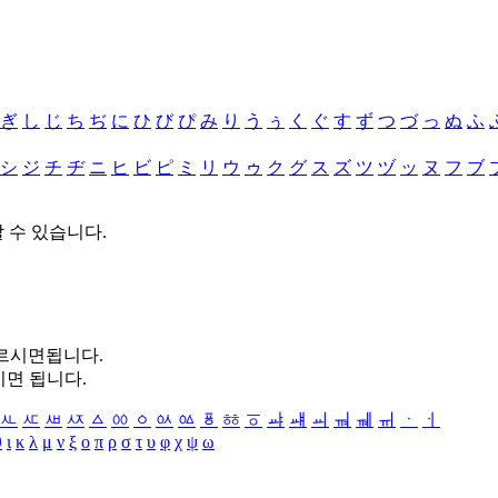
ぎ
し
じ
ち
ぢ
に
ひ
び
ぴ
み
り
う
ぅ
く
ぐ
す
ず
つ
づ
っ
ぬ
ふ
シ
ジ
チ
ヂ
ニ
ヒ
ビ
ピ
ミ
リ
ウ
ゥ
ク
グ
ス
ズ
ツ
ヅ
ッ
ヌ
フ
ブ
할 수 있습니다.
누르시면됩니다.
시면 됩니다.
ㅻ
ㅼ
ㅽ
ㅾ
ㅿ
ㆀ
ㆁ
ㆂ
ㆃ
ㆄ
ㆅ
ㆆ
ㆇ
ㆈ
ㆉ
ㆊ
ㆋ
ㆌ
ㆍ
ㆎ
θ
ι
κ
λ
μ
ν
ξ
ο
π
ρ
σ
τ
υ
φ
χ
ψ
ω