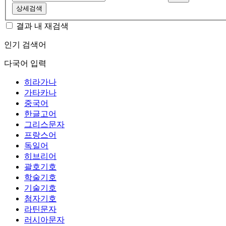
상세검색
결과 내 재검색
인기 검색어
다국어 입력
히라가나
가타카나
중국어
한글고어
그리스문자
프랑스어
독일어
히브리어
괄호기호
학술기호
기술기호
첨자기호
라틴문자
러시아문자