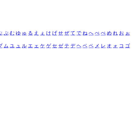
ぶ
ぷ
む
ゆ
ゅ
る
え
ぇ
け
げ
せ
ぜ
て
で
ね
へ
べ
ぺ
め
れ
お
ぉ
プ
ム
ユ
ュ
ル
エ
ェ
ケ
ゲ
セ
ゼ
テ
デ
ヘ
ベ
ペ
メ
レ
オ
ォ
コ
ゴ