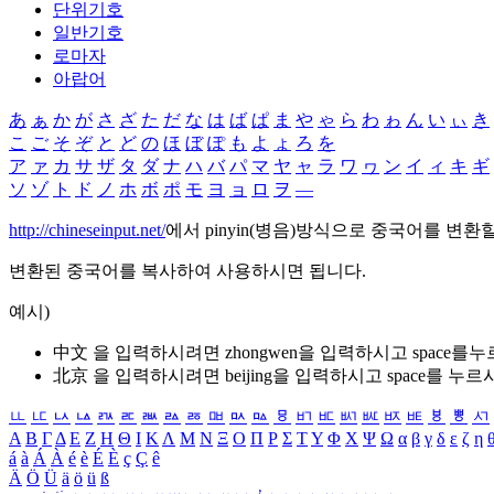
단위기호
일반기호
로마자
아랍어
あ
ぁ
か
が
さ
ざ
た
だ
な
は
ば
ぱ
ま
や
ゃ
ら
わ
ゎ
ん
い
ぃ
き
こ
ご
そ
ぞ
と
ど
の
ほ
ぼ
ぽ
も
よ
ょ
ろ
を
ア
ァ
カ
サ
ザ
タ
ダ
ナ
ハ
バ
パ
マ
ヤ
ャ
ラ
ワ
ヮ
ン
イ
ィ
キ
ギ
ソ
ゾ
ト
ド
ノ
ホ
ボ
ポ
モ
ヨ
ョ
ロ
ヲ
―
http://chineseinput.net/
에서 pinyin(병음)방식으로 중국어를 변환
변환된 중국어를 복사하여 사용하시면 됩니다.
예시)
中文 을 입력하시려면
zhongwen
을 입력하시고 space를
北京 을 입력하시려면
beijing
을 입력하시고 space를 누르
ㅥ
ㅦ
ㅧ
ㅨ
ㅩ
ㅪ
ㅫ
ㅬ
ㅭ
ㅮ
ㅯ
ㅰ
ㅱ
ㅲ
ㅳ
ㅴ
ㅵ
ㅶ
ㅷ
ㅸ
ㅹ
ㅺ
Α
Β
Γ
Δ
Ε
Ζ
Η
Θ
Ι
Κ
Λ
Μ
Ν
Ξ
Ο
Π
Ρ
Σ
Τ
Υ
Φ
Χ
Ψ
Ω
α
β
γ
δ
ε
ζ
η
á
à
Á
À
é
è
É
È
ç
Ç
ê
Ä
Ö
Ü
ä
ö
ü
ß