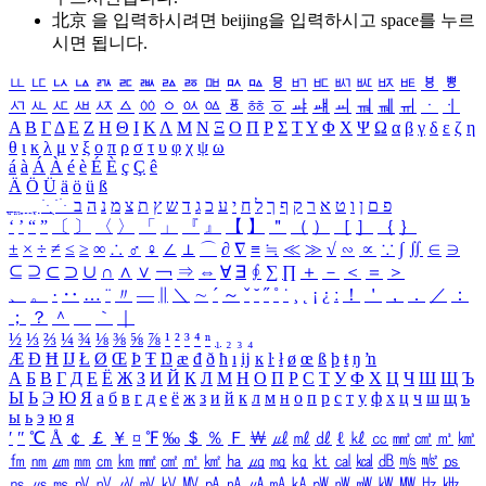
北京 을 입력하시려면
beijing
을 입력하시고 space를 누르
시면 됩니다.
ㅥ
ㅦ
ㅧ
ㅨ
ㅩ
ㅪ
ㅫ
ㅬ
ㅭ
ㅮ
ㅯ
ㅰ
ㅱ
ㅲ
ㅳ
ㅴ
ㅵ
ㅶ
ㅷ
ㅸ
ㅹ
ㅺ
ㅻ
ㅼ
ㅽ
ㅾ
ㅿ
ㆀ
ㆁ
ㆂ
ㆃ
ㆄ
ㆅ
ㆆ
ㆇ
ㆈ
ㆉ
ㆊ
ㆋ
ㆌ
ㆍ
ㆎ
Α
Β
Γ
Δ
Ε
Ζ
Η
Θ
Ι
Κ
Λ
Μ
Ν
Ξ
Ο
Π
Ρ
Σ
Τ
Υ
Φ
Χ
Ψ
Ω
α
β
γ
δ
ε
ζ
η
θ
ι
κ
λ
μ
ν
ξ
ο
π
ρ
σ
τ
υ
φ
χ
ψ
ω
á
à
Á
À
é
è
É
È
ç
Ç
ê
Ä
Ö
Ü
ä
ö
ü
ß
ְ
ֳ
ֲ
ֱ
ָ
ַ
ֵ
ֶ
ִ
ֹ
ּ
ֻ
ׂ
ׁ
ּ
ב
ה
נ
מ
צ
ת
ץ
ש
ד
ג
כ
ע
י
ח
ל
ך
ף
ק
ר
א
ט
ו
ן
ם
פ
‘
’
“
”
〔
〕
〈
〉
「
」
『
』
【
】
＂
（
）
［
］
｛
｝
±
×
÷
≠
≤
≥
∞
∴
♂
♀
∠
⊥
⌒
∂
∇
≡
≒
≪
≫
√
∽
∝
∵
∫
∬
∈
∋
⊆
⊇
⊂
⊃
∪
∩
∧
∨
￢
⇒
⇔
∀
∃
∮
∑
∏
＋
－
＜
＝
＞
、
。
·
‥
…
¨
〃
―
∥
＼
∼
´
～
ˇ
˘
˝
˚
˙
¸
˛
¡
¿
ː
！
＇
，
．
／
：
；
？
＾
＿
｀
｜
½
⅓
⅔
¼
¾
⅛
⅜
⅝
⅞
¹
²
³
⁴
ⁿ
₁
₂
₃
₄
Æ
Ð
Ħ
Ĳ
Ł
Ø
Œ
Þ
Ŧ
Ŋ
æ
đ
ð
ħ
ı
ĳ
ĸ
ŀ
ł
ø
œ
ß
þ
ŧ
ŋ
ŉ
А
Б
В
Г
Д
Е
Ё
Ж
З
И
Й
К
Л
М
Н
О
П
Р
С
Т
У
Ф
Х
Ц
Ч
Ш
Щ
Ъ
Ы
Ь
Э
Ю
Я
а
б
в
г
д
е
ё
ж
з
и
й
к
л
м
н
о
п
р
с
т
у
ф
х
ц
ч
ш
щ
ъ
ы
ь
э
ю
я
′
″
℃
Å
￠
￡
￥
¤
℉
‰
＄
％
Ｆ
￦
㎕
㎖
㎗
ℓ
㎘
㏄
㎣
㎤
㎥
㎦
㎙
㎚
㎛
㎜
㎝
㎞
㎟
㎠
㎡
㎢
㏊
㎍
㎎
㎏
㏏
㎈
㎉
㏈
㎧
㎨
㎰
㎱
㎲
㎳
㎴
㎵
㎶
㎷
㎸
㎹
㎀
㎁
㎂
㎃
㎄
㎺
㎻
㎽
㎾
㎿
㎐
㎑