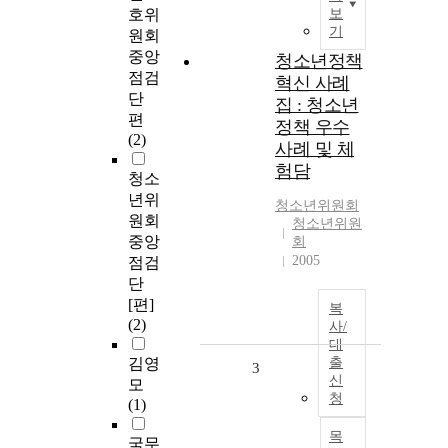
호위
보
기
원회
중앙
청소년정책
점검
혁신 사례
단
집 : 청소년
편
정책 우수
(2)
사례 및 체
험담
청소
년위
청소년위원회
원회
청소년위원
중앙
회
2005
점검
단
[편]
복
(2)
사/
대
김영
출
3
신
모
청
(1)
목
국무