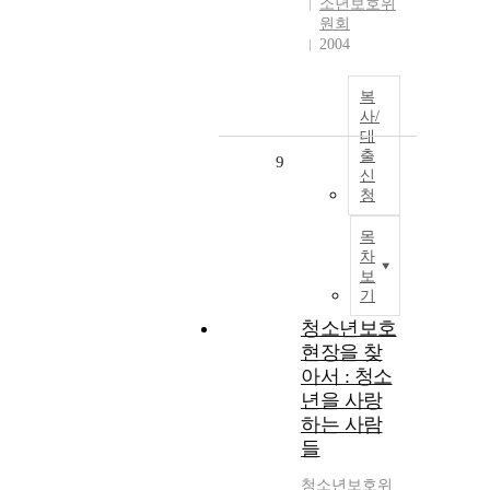
소년보호위
원회
2004
복
사/
대
출
9
신
청
목
차
보
기
청소년보호
현장을 찾
아서 : 청소
년을 사랑
하는 사람
들
청소년
보호
위