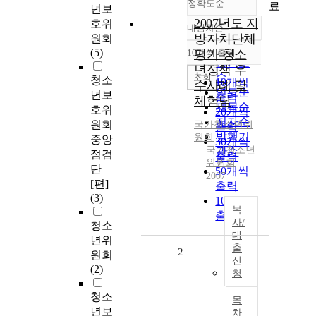
정확도순
료
년보
2007년도 지
호위
내림차순
정확도
방자치단체
원회
순
(5)
10개씩 출력
평가 청소
내림차순
인기도
년정책 우
순
조회
청소
10개씩
수사례 및
연도순
년보
출력
체험담
제목순
호위
20개씩
저자순
원회
국가
청소년위
출력
발행기
원회
중앙
30개씩
국가청소년
관순
점검
출력
위원회
단
50개씩
2007
[편]
출력
(3)
100개씩
복
출력
사/
청소
대
년위
출
2
원회
신
(2)
청
청소
목
년보
차