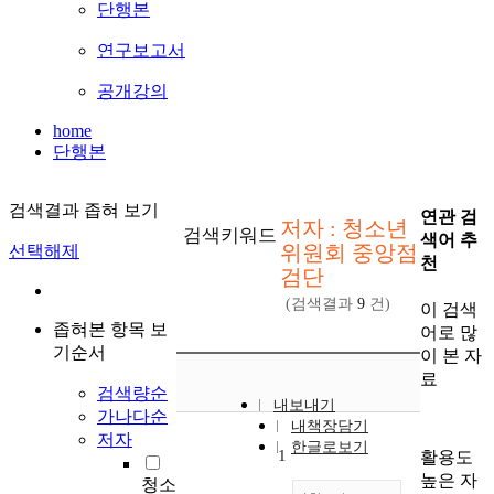
단행본
연구보고서
공개강의
home
단행본
검색결과 좁혀 보기
연관 검
저자 : 청소년
검색키워드
색어 추
위원회 중앙점
선택해제
천
검단
(검색결과
9
건)
이 검색
좁혀본 항목 보
어로 많
기순서
이 본 자
료
검색량순
내보내기
가나다순
내책장담기
저자
한글로보기
1
활용도
높은 자
청소