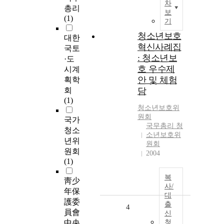
차
총리
보
(1)
기
청소년보호
대한
혁신사례집
국토
: 청소년보
·도
호 우수제
시계
안 및 체험
획학
회
담
(1)
청소년
보호
위
원회
국가
국무총리 청
청소
소년보호위
년위
원회
원회
2004
(1)
복
靑少
사/
年保
대
護委
출
4
員會
신
中央
청