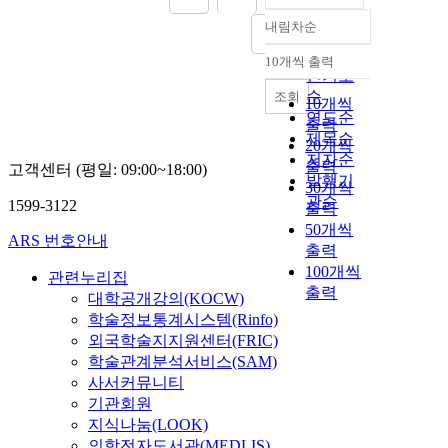
내림차순
정확도
순
10개씩 출력
내림차순
인기도
순
조회
10개씩
연도순
출력
제목순
20개씩
저자순
출력
고객센터 (평일: 09:00~18:00)
발행기
30개씩
관순
1599-3122
출력
50개씩
ARS 번호안내
출력
100개씩
관련누리집
출력
대학공개강의(KOCW)
학술정보통계시스템(Rinfo)
외국학술지지원센터(FRIC)
학술관계분석서비스(SAM)
사서커뮤니티
기관회원
지식나눔(LOOK)
의학전자도서관(MEDLIS)