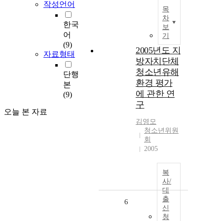
작성언어
목
차
한국
보
어
기
(9)
2005년도 지
자료형태
방자치단체
청소년유해
단행
환경 평가
본
에 관한 연
(9)
구
오늘 본 자료
김영모
청소년위원
회
2005
복
사/
대
출
6
신
청