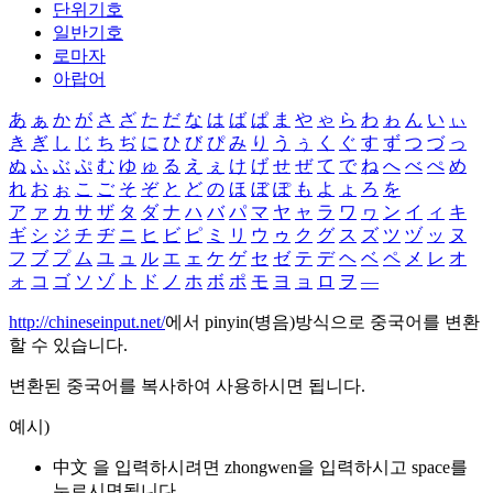
단위기호
일반기호
로마자
아랍어
あ
ぁ
か
が
さ
ざ
た
だ
な
は
ば
ぱ
ま
や
ゃ
ら
わ
ゎ
ん
い
ぃ
き
ぎ
し
じ
ち
ぢ
に
ひ
び
ぴ
み
り
う
ぅ
く
ぐ
す
ず
つ
づ
っ
ぬ
ふ
ぶ
ぷ
む
ゆ
ゅ
る
え
ぇ
け
げ
せ
ぜ
て
で
ね
へ
べ
ぺ
め
れ
お
ぉ
こ
ご
そ
ぞ
と
ど
の
ほ
ぼ
ぽ
も
よ
ょ
ろ
を
ア
ァ
カ
サ
ザ
タ
ダ
ナ
ハ
バ
パ
マ
ヤ
ャ
ラ
ワ
ヮ
ン
イ
ィ
キ
ギ
シ
ジ
チ
ヂ
ニ
ヒ
ビ
ピ
ミ
リ
ウ
ゥ
ク
グ
ス
ズ
ツ
ヅ
ッ
ヌ
フ
ブ
プ
ム
ユ
ュ
ル
エ
ェ
ケ
ゲ
セ
ゼ
テ
デ
ヘ
ベ
ペ
メ
レ
オ
ォ
コ
ゴ
ソ
ゾ
ト
ド
ノ
ホ
ボ
ポ
モ
ヨ
ョ
ロ
ヲ
―
http://chineseinput.net/
에서 pinyin(병음)방식으로 중국어를 변환
할 수 있습니다.
변환된 중국어를 복사하여 사용하시면 됩니다.
예시)
中文 을 입력하시려면
zhongwen
을 입력하시고 space를
누르시면됩니다.