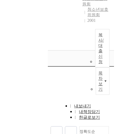
원회
청소년보호
위원회
2001
복
사/
대
출
신
청
목
차
보
기
내보내기
내책장담기
한글로보기
정확도순