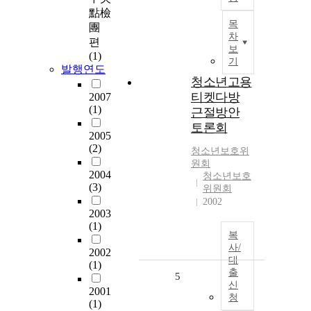
點檢
목
團
차
편
보
(1)
기
발행연도
청소년고용
티켓다방
2007
(1)
근절방안
토론회
2005
(2)
청소년
보호
위
원회
2004
청소년보호
(3)
위원회
2002
2003
(1)
복
사/
2002
대
(1)
출
5
신
2001
청
(1)