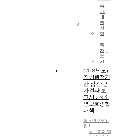
복
사/
대
출
8
신
청
목
차
보
기
(2004년도)
지방행정기
관 점검·평
가결과 보
고서 : 청소
년보호종합
대책
청소년
보호
위
원회
국무총리 청