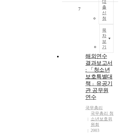
대
출
7
신
청
목
차
보
기
해외연수
결과보고서
: 「청소년
보호특별대
책」유공기
관 공무원
연수
국무총리
국무총리 청
소년보호위
원회
2003