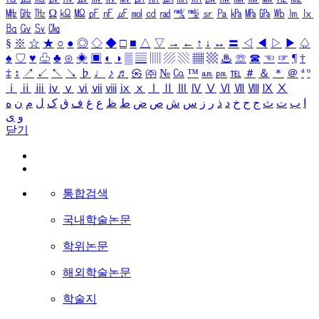
㎒
㎓
㎔
Ω
㏀
㏁
㎊
㎋
㎌
㏖
㏅
㎭
㎮
㎯
㏛
㎩
㎪
㎫
㎬
㏝
㏐
㏓
㏃
㏉
㏜
㏆
§
※
☆
★
○
●
◎
◇
◆
□
■
△
▽
→
←
↑
↓
↔
〓
◁
◀
▷
▶
♤
♠
♡
♥
♧
♣
⊙
◈
▣
◐
◑
▒
▤
▥
▨
▧
▦
▩
♨
☏
☎
☜
☞
¶
†
‡
↕
↗
↙
↖
↘
♭
♩
♪
♬
㉿
㈜
№
㏇
™
㏂
㏘
℡
＃
＆
＊
＠
ª
º
ⅰ
ⅱ
ⅲ
ⅳ
ⅴ
ⅵ
ⅶ
ⅷ
ⅸ
ⅹ
Ⅰ
Ⅱ
Ⅲ
Ⅳ
Ⅴ
Ⅵ
Ⅶ
Ⅷ
Ⅸ
Ⅹ
ا
ب
ت
ث
ج
ح
خ
د
ذ
ر
ز
س
ش
ص
ض
ط
ظ
ع
غ
ف
ق
ک
ل
م
ن
ه
و
ی
닫기
통합검색
국내학술논문
학위논문
해외학술논문
학술지