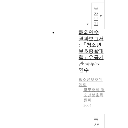
목
차
보
기
해외연수
결과보고서
: 「청소년
보호종합대
책」유공기
관 공무원
연수
청소년
보호
위
원회
국무총리 청
소년보호위
원회
2004
복
사/