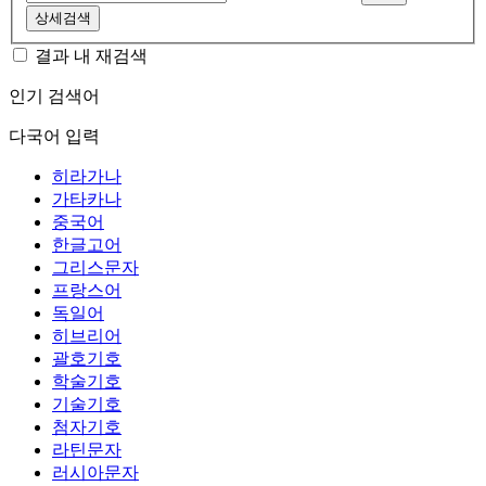
상세검색
결과 내 재검색
인기 검색어
다국어 입력
히라가나
가타카나
중국어
한글고어
그리스문자
프랑스어
독일어
히브리어
괄호기호
학술기호
기술기호
첨자기호
라틴문자
러시아문자