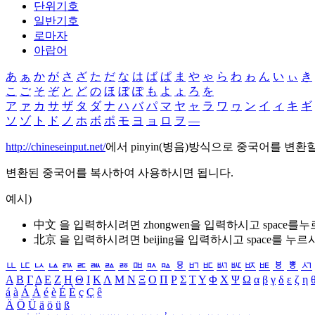
단위기호
일반기호
로마자
아랍어
あ
ぁ
か
が
さ
ざ
た
だ
な
は
ば
ぱ
ま
や
ゃ
ら
わ
ゎ
ん
い
ぃ
き
こ
ご
そ
ぞ
と
ど
の
ほ
ぼ
ぽ
も
よ
ょ
ろ
を
ア
ァ
カ
サ
ザ
タ
ダ
ナ
ハ
バ
パ
マ
ヤ
ャ
ラ
ワ
ヮ
ン
イ
ィ
キ
ギ
ソ
ゾ
ト
ド
ノ
ホ
ボ
ポ
モ
ヨ
ョ
ロ
ヲ
―
http://chineseinput.net/
에서 pinyin(병음)방식으로 중국어를 변환
변환된 중국어를 복사하여 사용하시면 됩니다.
예시)
中文 을 입력하시려면
zhongwen
을 입력하시고 space를
北京 을 입력하시려면
beijing
을 입력하시고 space를 누르
ㅥ
ㅦ
ㅧ
ㅨ
ㅩ
ㅪ
ㅫ
ㅬ
ㅭ
ㅮ
ㅯ
ㅰ
ㅱ
ㅲ
ㅳ
ㅴ
ㅵ
ㅶ
ㅷ
ㅸ
ㅹ
ㅺ
Α
Β
Γ
Δ
Ε
Ζ
Η
Θ
Ι
Κ
Λ
Μ
Ν
Ξ
Ο
Π
Ρ
Σ
Τ
Υ
Φ
Χ
Ψ
Ω
α
β
γ
δ
ε
ζ
η
á
à
Á
À
é
è
É
È
ç
Ç
ê
Ä
Ö
Ü
ä
ö
ü
ß