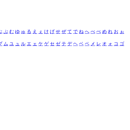
ぶ
ぷ
む
ゆ
ゅ
る
え
ぇ
け
げ
せ
ぜ
て
で
ね
へ
べ
ぺ
め
れ
お
ぉ
プ
ム
ユ
ュ
ル
エ
ェ
ケ
ゲ
セ
ゼ
テ
デ
ヘ
ベ
ペ
メ
レ
オ
ォ
コ
ゴ