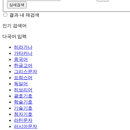
상세검색
결과 내 재검색
인기 검색어
다국어 입력
히라가나
가타카나
중국어
한글고어
그리스문자
프랑스어
독일어
히브리어
괄호기호
학술기호
기술기호
첨자기호
라틴문자
러시아문자