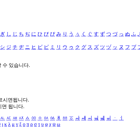
ぎ
し
じ
ち
ぢ
に
ひ
び
ぴ
み
り
う
ぅ
く
ぐ
す
ず
つ
づ
っ
ぬ
ふ
シ
ジ
チ
ヂ
ニ
ヒ
ビ
ピ
ミ
リ
ウ
ゥ
ク
グ
ス
ズ
ツ
ヅ
ッ
ヌ
フ
ブ
할 수 있습니다.
누르시면됩니다.
시면 됩니다.
ㅻ
ㅼ
ㅽ
ㅾ
ㅿ
ㆀ
ㆁ
ㆂ
ㆃ
ㆄ
ㆅ
ㆆ
ㆇ
ㆈ
ㆉ
ㆊ
ㆋ
ㆌ
ㆍ
ㆎ
θ
ι
κ
λ
μ
ν
ξ
ο
π
ρ
σ
τ
υ
φ
χ
ψ
ω