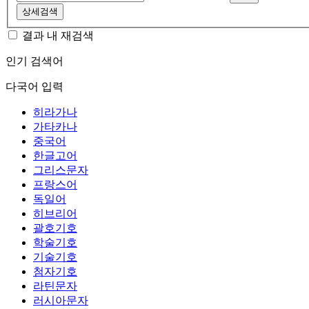
상세검색
결과 내 재검색
인기 검색어
다국어 입력
히라가나
가타카나
중국어
한글고어
그리스문자
프랑스어
독일어
히브리어
괄호기호
학술기호
기술기호
첨자기호
라틴문자
러시아문자