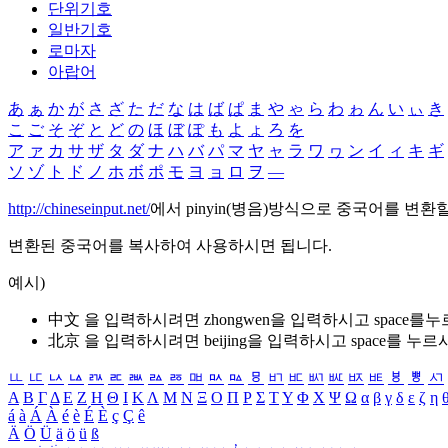
단위기호
일반기호
로마자
아랍어
あ
ぁ
か
が
さ
ざ
た
だ
な
は
ば
ぱ
ま
や
ゃ
ら
わ
ゎ
ん
い
ぃ
き
こ
ご
そ
ぞ
と
ど
の
ほ
ぼ
ぽ
も
よ
ょ
ろ
を
ア
ァ
カ
サ
ザ
タ
ダ
ナ
ハ
バ
パ
マ
ヤ
ャ
ラ
ワ
ヮ
ン
イ
ィ
キ
ギ
ソ
ゾ
ト
ド
ノ
ホ
ボ
ポ
モ
ヨ
ョ
ロ
ヲ
―
http://chineseinput.net/
에서 pinyin(병음)방식으로 중국어를 변환
변환된 중국어를 복사하여 사용하시면 됩니다.
예시)
中文 을 입력하시려면
zhongwen
을 입력하시고 space를
北京 을 입력하시려면
beijing
을 입력하시고 space를 누르
ㅥ
ㅦ
ㅧ
ㅨ
ㅩ
ㅪ
ㅫ
ㅬ
ㅭ
ㅮ
ㅯ
ㅰ
ㅱ
ㅲ
ㅳ
ㅴ
ㅵ
ㅶ
ㅷ
ㅸ
ㅹ
ㅺ
Α
Β
Γ
Δ
Ε
Ζ
Η
Θ
Ι
Κ
Λ
Μ
Ν
Ξ
Ο
Π
Ρ
Σ
Τ
Υ
Φ
Χ
Ψ
Ω
α
β
γ
δ
ε
ζ
η
á
à
Á
À
é
è
É
È
ç
Ç
ê
Ä
Ö
Ü
ä
ö
ü
ß