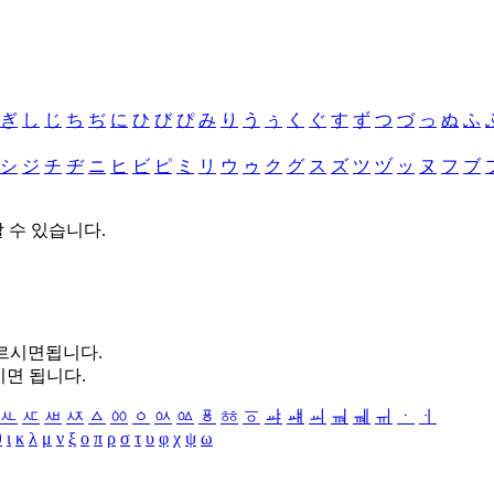
ぎ
し
じ
ち
ぢ
に
ひ
び
ぴ
み
り
う
ぅ
く
ぐ
す
ず
つ
づ
っ
ぬ
ふ
シ
ジ
チ
ヂ
ニ
ヒ
ビ
ピ
ミ
リ
ウ
ゥ
ク
グ
ス
ズ
ツ
ヅ
ッ
ヌ
フ
ブ
할 수 있습니다.
누르시면됩니다.
시면 됩니다.
ㅻ
ㅼ
ㅽ
ㅾ
ㅿ
ㆀ
ㆁ
ㆂ
ㆃ
ㆄ
ㆅ
ㆆ
ㆇ
ㆈ
ㆉ
ㆊ
ㆋ
ㆌ
ㆍ
ㆎ
θ
ι
κ
λ
μ
ν
ξ
ο
π
ρ
σ
τ
υ
φ
χ
ψ
ω