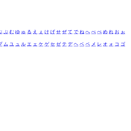
ぶ
ぷ
む
ゆ
ゅ
る
え
ぇ
け
げ
せ
ぜ
て
で
ね
へ
べ
ぺ
め
れ
お
ぉ
プ
ム
ユ
ュ
ル
エ
ェ
ケ
ゲ
セ
ゼ
テ
デ
ヘ
ベ
ペ
メ
レ
オ
ォ
コ
ゴ