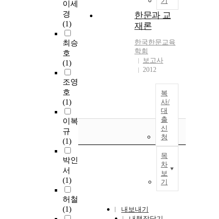
기
이세
경
한문과 교
(1)
재론
최승
한국한문교육
학회
호
보고사
(1)
2012
조영
호
복
(1)
사/
대
출
이복
신
규
청
(1)
목
박인
차
서
보
(1)
기
허철
(1)
내보내기
내책장담기