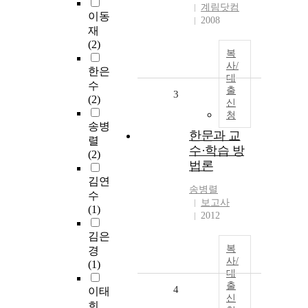
계림닷컴
이동
2008
재
(2)
복
사/
한은
대
수
출
3
(2)
신
청
송병
한문과 교
렬
수·학습 방
(2)
법론
김연
송병렬
수
보고사
(1)
2012
김은
복
경
사/
(1)
대
출
4
이태
신
희