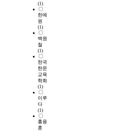
(1)
한예
원
(1)
백원
철
(1)
한국
한문
교육
학회
(1)
이루
다
(1)
홍용
훈