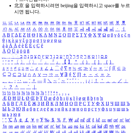
北京 을 입력하시려면
beijing
을 입력하시고 space를 누르
시면 됩니다.
ㅥ
ㅦ
ㅧ
ㅨ
ㅩ
ㅪ
ㅫ
ㅬ
ㅭ
ㅮ
ㅯ
ㅰ
ㅱ
ㅲ
ㅳ
ㅴ
ㅵ
ㅶ
ㅷ
ㅸ
ㅹ
ㅺ
ㅻ
ㅼ
ㅽ
ㅾ
ㅿ
ㆀ
ㆁ
ㆂ
ㆃ
ㆄ
ㆅ
ㆆ
ㆇ
ㆈ
ㆉ
ㆊ
ㆋ
ㆌ
ㆍ
ㆎ
Α
Β
Γ
Δ
Ε
Ζ
Η
Θ
Ι
Κ
Λ
Μ
Ν
Ξ
Ο
Π
Ρ
Σ
Τ
Υ
Φ
Χ
Ψ
Ω
α
β
γ
δ
ε
ζ
η
θ
ι
κ
λ
μ
ν
ξ
ο
π
ρ
σ
τ
υ
φ
χ
ψ
ω
á
à
Á
À
é
è
É
È
ç
Ç
ê
Ä
Ö
Ü
ä
ö
ü
ß
ְ
ֳ
ֲ
ֱ
ָ
ַ
ֵ
ֶ
ִ
ֹ
ּ
ֻ
ׂ
ׁ
ּ
ב
ה
נ
מ
צ
ת
ץ
ש
ד
ג
כ
ע
י
ח
ל
ך
ף
ק
ר
א
ט
ו
ן
ם
פ
‘
’
“
”
〔
〕
〈
〉
「
」
『
』
【
】
＂
（
）
［
］
｛
｝
±
×
÷
≠
≤
≥
∞
∴
♂
♀
∠
⊥
⌒
∂
∇
≡
≒
≪
≫
√
∽
∝
∵
∫
∬
∈
∋
⊆
⊇
⊂
⊃
∪
∩
∧
∨
￢
⇒
⇔
∀
∃
∮
∑
∏
＋
－
＜
＝
＞
、
。
·
‥
…
¨
〃
―
∥
＼
∼
´
～
ˇ
˘
˝
˚
˙
¸
˛
¡
¿
ː
！
＇
，
．
／
：
；
？
＾
＿
｀
｜
½
⅓
⅔
¼
¾
⅛
⅜
⅝
⅞
¹
²
³
⁴
ⁿ
₁
₂
₃
₄
Æ
Ð
Ħ
Ĳ
Ł
Ø
Œ
Þ
Ŧ
Ŋ
æ
đ
ð
ħ
ı
ĳ
ĸ
ŀ
ł
ø
œ
ß
þ
ŧ
ŋ
ŉ
А
Б
В
Г
Д
Е
Ё
Ж
З
И
Й
К
Л
М
Н
О
П
Р
С
Т
У
Ф
Х
Ц
Ч
Ш
Щ
Ъ
Ы
Ь
Э
Ю
Я
а
б
в
г
д
е
ё
ж
з
и
й
к
л
м
н
о
п
р
с
т
у
ф
х
ц
ч
ш
щ
ъ
ы
ь
э
ю
я
′
″
℃
Å
￠
￡
￥
¤
℉
‰
＄
％
Ｆ
￦
㎕
㎖
㎗
ℓ
㎘
㏄
㎣
㎤
㎥
㎦
㎙
㎚
㎛
㎜
㎝
㎞
㎟
㎠
㎡
㎢
㏊
㎍
㎎
㎏
㏏
㎈
㎉
㏈
㎧
㎨
㎰
㎱
㎲
㎳
㎴
㎵
㎶
㎷
㎸
㎹
㎀
㎁
㎂
㎃
㎄
㎺
㎻
㎽
㎾
㎿
㎐
㎑