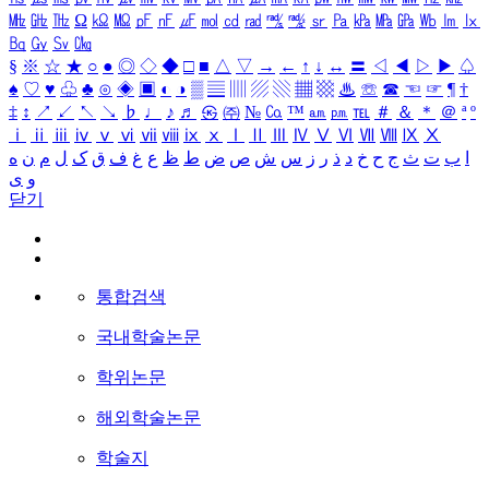
㎒
㎓
㎔
Ω
㏀
㏁
㎊
㎋
㎌
㏖
㏅
㎭
㎮
㎯
㏛
㎩
㎪
㎫
㎬
㏝
㏐
㏓
㏃
㏉
㏜
㏆
§
※
☆
★
○
●
◎
◇
◆
□
■
△
▽
→
←
↑
↓
↔
〓
◁
◀
▷
▶
♤
♠
♡
♥
♧
♣
⊙
◈
▣
◐
◑
▒
▤
▥
▨
▧
▦
▩
♨
☏
☎
☜
☞
¶
†
‡
↕
↗
↙
↖
↘
♭
♩
♪
♬
㉿
㈜
№
㏇
™
㏂
㏘
℡
＃
＆
＊
＠
ª
º
ⅰ
ⅱ
ⅲ
ⅳ
ⅴ
ⅵ
ⅶ
ⅷ
ⅸ
ⅹ
Ⅰ
Ⅱ
Ⅲ
Ⅳ
Ⅴ
Ⅵ
Ⅶ
Ⅷ
Ⅸ
Ⅹ
ا
ب
ت
ث
ج
ح
خ
د
ذ
ر
ز
س
ش
ص
ض
ط
ظ
ع
غ
ف
ق
ک
ل
م
ن
ه
و
ی
닫기
통합검색
국내학술논문
학위논문
해외학술논문
학술지