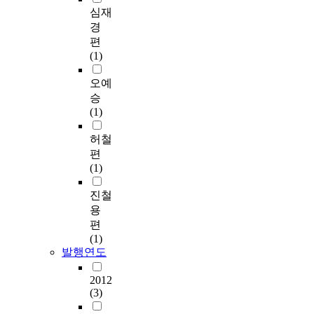
심재
경
편
(1)
오예
승
(1)
허철
편
(1)
진철
용
편
(1)
발행연도
2012
(3)