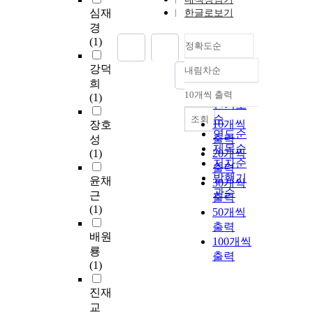
심재
한글로보기
경
(1)
정확도순
강덕
내림차순
정확도
희
순
10개씩 출력
(1)
내림차순
인기도
순
조회
10개씩
장호
연도순
출력
성
제목순
(1)
20개씩
저자순
출력
발행기
윤채
30개씩
관순
근
출력
(1)
50개씩
출력
배원
100개씩
룡
출력
(1)
진재
교