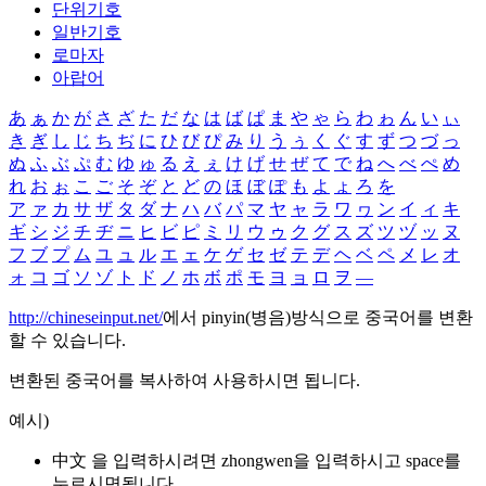
단위기호
일반기호
로마자
아랍어
あ
ぁ
か
が
さ
ざ
た
だ
な
は
ば
ぱ
ま
や
ゃ
ら
わ
ゎ
ん
い
ぃ
き
ぎ
し
じ
ち
ぢ
に
ひ
び
ぴ
み
り
う
ぅ
く
ぐ
す
ず
つ
づ
っ
ぬ
ふ
ぶ
ぷ
む
ゆ
ゅ
る
え
ぇ
け
げ
せ
ぜ
て
で
ね
へ
べ
ぺ
め
れ
お
ぉ
こ
ご
そ
ぞ
と
ど
の
ほ
ぼ
ぽ
も
よ
ょ
ろ
を
ア
ァ
カ
サ
ザ
タ
ダ
ナ
ハ
バ
パ
マ
ヤ
ャ
ラ
ワ
ヮ
ン
イ
ィ
キ
ギ
シ
ジ
チ
ヂ
ニ
ヒ
ビ
ピ
ミ
リ
ウ
ゥ
ク
グ
ス
ズ
ツ
ヅ
ッ
ヌ
フ
ブ
プ
ム
ユ
ュ
ル
エ
ェ
ケ
ゲ
セ
ゼ
テ
デ
ヘ
ベ
ペ
メ
レ
オ
ォ
コ
ゴ
ソ
ゾ
ト
ド
ノ
ホ
ボ
ポ
モ
ヨ
ョ
ロ
ヲ
―
http://chineseinput.net/
에서 pinyin(병음)방식으로 중국어를 변환
할 수 있습니다.
변환된 중국어를 복사하여 사용하시면 됩니다.
예시)
中文 을 입력하시려면
zhongwen
을 입력하시고 space를
누르시면됩니다.