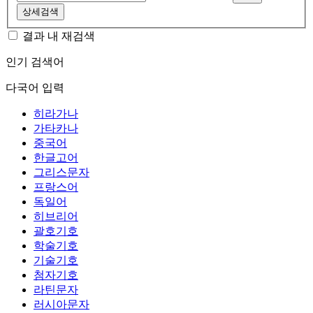
상세검색
결과 내 재검색
인기 검색어
다국어 입력
히라가나
가타카나
중국어
한글고어
그리스문자
프랑스어
독일어
히브리어
괄호기호
학술기호
기술기호
첨자기호
라틴문자
러시아문자