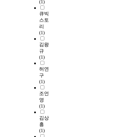
(1)
큐빅
스토
리
(1)
김왕
규
(1)
허연
구
(1)
조언
영
(1)
김상
흥
(1)