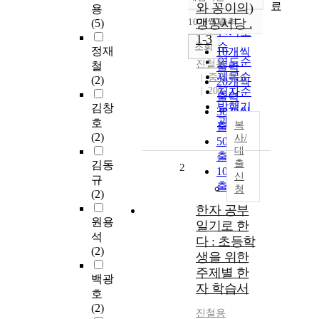
정확도
료
와 꽁이의)
용
순
10개씩 출력
맹꽁서당 .
(5)
내림차순
인기도
1-3
순
조회
정재
10개씩
연도순
진철용
철
출력
제목순
중앙북스
(2)
20개씩
2007
저자순
출력
발행기
김창
30개씩
관순
호
복
출력
(2)
사/
50개씩
대
출력
출
김동
2
100개씩
신
규
출력
청
(2)
한자 공부
원용
일기로 한
석
다 : 초등학
(2)
생을 위한
주제별 한
백광
자 학습서
호
(2)
진철용