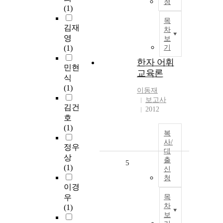
청
(1)
목
김재
차
영
보
(1)
기
한자 어휘
민현
교육론
식
(1)
이동재
보고사
김건
2012
호
(1)
복
사/
정우
대
상
출
5
(1)
신
청
이경
우
목
차
(1)
보