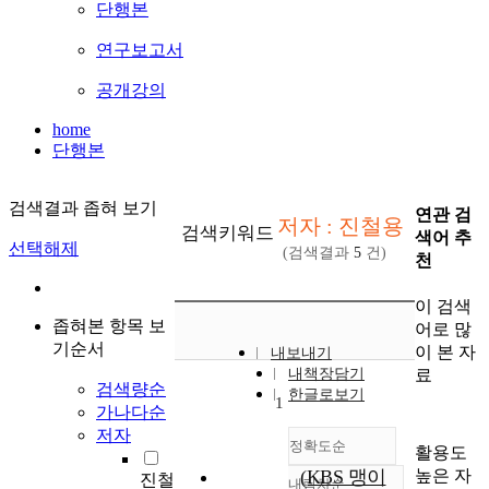
단행본
연구보고서
공개강의
home
단행본
검색결과 좁혀 보기
연관 검
저자 : 진철용
검색키워드
색어 추
선택해제
(검색결과
5
건)
천
이 검색
좁혀본 항목 보
어로 많
기순서
이 본 자
내보내기
료
내책장담기
검색량순
한글로보기
1
가나다순
저자
정확도순
활용도
높은 자
(KBS 맹이
진철
내림차순