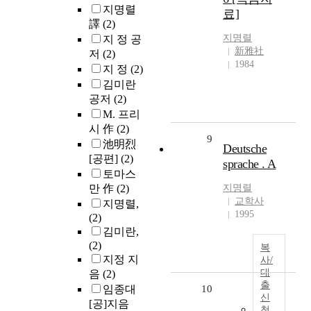
지명렬
료]
譯
(2)
지명렬
지 정 공
新雅社
저
(2)
1984
지 정
(2)
김미란
공저
(2)
M. 프리
시 作
(2)
9
池明烈
Deutsche
[공편]
(2)
sprache . A
토마스
만 作
(2)
지명렬
교학사
지명렬,
1995
(2)
김미란,
(2)
복
지정 지
사/
대
음
(2)
출
임종대
10
신
[공]지음
청