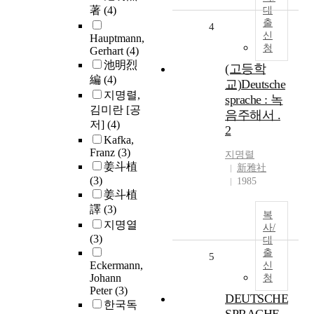
著
(4)
대
출
4
신
Hauptmann,
청
Gerhart
(4)
池明烈
(고등학
編
(4)
교)Deutsche
지명렬,
sprache : 녹
김미란 [공
음주해서 .
저]
(4)
2
Kafka,
Franz
(3)
지명렬
姜斗植
新雅社
(3)
1985
姜斗植
譯
(3)
복
지명열
사/
(3)
대
출
5
Eckermann,
신
Johann
청
Peter
(3)
DEUTSCHE
한국독