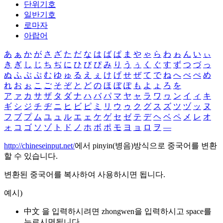
단위기호
일반기호
로마자
아랍어
あ
ぁ
か
が
さ
ざ
た
だ
な
は
ば
ぱ
ま
や
ゃ
ら
わ
ゎ
ん
い
ぃ
き
ぎ
し
じ
ち
ぢ
に
ひ
び
ぴ
み
り
う
ぅ
く
ぐ
す
ず
つ
づ
っ
ぬ
ふ
ぶ
ぷ
む
ゆ
ゅ
る
え
ぇ
け
げ
せ
ぜ
て
で
ね
へ
べ
ぺ
め
れ
お
ぉ
こ
ご
そ
ぞ
と
ど
の
ほ
ぼ
ぽ
も
よ
ょ
ろ
を
ア
ァ
カ
サ
ザ
タ
ダ
ナ
ハ
バ
パ
マ
ヤ
ャ
ラ
ワ
ヮ
ン
イ
ィ
キ
ギ
シ
ジ
チ
ヂ
ニ
ヒ
ビ
ピ
ミ
リ
ウ
ゥ
ク
グ
ス
ズ
ツ
ヅ
ッ
ヌ
フ
ブ
プ
ム
ユ
ュ
ル
エ
ェ
ケ
ゲ
セ
ゼ
テ
デ
ヘ
ベ
ペ
メ
レ
オ
ォ
コ
ゴ
ソ
ゾ
ト
ド
ノ
ホ
ボ
ポ
モ
ヨ
ョ
ロ
ヲ
―
http://chineseinput.net/
에서 pinyin(병음)방식으로 중국어를 변환
할 수 있습니다.
변환된 중국어를 복사하여 사용하시면 됩니다.
예시)
中文 을 입력하시려면
zhongwen
을 입력하시고 space를
누르시면됩니다.