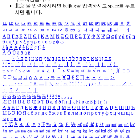
北京 을 입력하시려면
beijing
을 입력하시고 space를 누르
시면 됩니다.
ㅥ
ㅦ
ㅧ
ㅨ
ㅩ
ㅪ
ㅫ
ㅬ
ㅭ
ㅮ
ㅯ
ㅰ
ㅱ
ㅲ
ㅳ
ㅴ
ㅵ
ㅶ
ㅷ
ㅸ
ㅹ
ㅺ
ㅻ
ㅼ
ㅽ
ㅾ
ㅿ
ㆀ
ㆁ
ㆂ
ㆃ
ㆄ
ㆅ
ㆆ
ㆇ
ㆈ
ㆉ
ㆊ
ㆋ
ㆌ
ㆍ
ㆎ
Α
Β
Γ
Δ
Ε
Ζ
Η
Θ
Ι
Κ
Λ
Μ
Ν
Ξ
Ο
Π
Ρ
Σ
Τ
Υ
Φ
Χ
Ψ
Ω
α
β
γ
δ
ε
ζ
η
θ
ι
κ
λ
μ
ν
ξ
ο
π
ρ
σ
τ
υ
φ
χ
ψ
ω
á
à
Á
À
é
è
É
È
ç
Ç
ê
Ä
Ö
Ü
ä
ö
ü
ß
ְ
ֳ
ֲ
ֱ
ָ
ַ
ֵ
ֶ
ִ
ֹ
ּ
ֻ
ׂ
ׁ
ּ
ב
ה
נ
מ
צ
ת
ץ
ש
ד
ג
כ
ע
י
ח
ל
ך
ף
ק
ר
א
ט
ו
ן
ם
פ
‘
’
“
”
〔
〕
〈
〉
「
」
『
』
【
】
＂
（
）
［
］
｛
｝
±
×
÷
≠
≤
≥
∞
∴
♂
♀
∠
⊥
⌒
∂
∇
≡
≒
≪
≫
√
∽
∝
∵
∫
∬
∈
∋
⊆
⊇
⊂
⊃
∪
∩
∧
∨
￢
⇒
⇔
∀
∃
∮
∑
∏
＋
－
＜
＝
＞
、
。
·
‥
…
¨
〃
―
∥
＼
∼
´
～
ˇ
˘
˝
˚
˙
¸
˛
¡
¿
ː
！
＇
，
．
／
：
；
？
＾
＿
｀
｜
½
⅓
⅔
¼
¾
⅛
⅜
⅝
⅞
¹
²
³
⁴
ⁿ
₁
₂
₃
₄
Æ
Ð
Ħ
Ĳ
Ł
Ø
Œ
Þ
Ŧ
Ŋ
æ
đ
ð
ħ
ı
ĳ
ĸ
ŀ
ł
ø
œ
ß
þ
ŧ
ŋ
ŉ
А
Б
В
Г
Д
Е
Ё
Ж
З
И
Й
К
Л
М
Н
О
П
Р
С
Т
У
Ф
Х
Ц
Ч
Ш
Щ
Ъ
Ы
Ь
Э
Ю
Я
а
б
в
г
д
е
ё
ж
з
и
й
к
л
м
н
о
п
р
с
т
у
ф
х
ц
ч
ш
щ
ъ
ы
ь
э
ю
я
′
″
℃
Å
￠
￡
￥
¤
℉
‰
＄
％
Ｆ
￦
㎕
㎖
㎗
ℓ
㎘
㏄
㎣
㎤
㎥
㎦
㎙
㎚
㎛
㎜
㎝
㎞
㎟
㎠
㎡
㎢
㏊
㎍
㎎
㎏
㏏
㎈
㎉
㏈
㎧
㎨
㎰
㎱
㎲
㎳
㎴
㎵
㎶
㎷
㎸
㎹
㎀
㎁
㎂
㎃
㎄
㎺
㎻
㎽
㎾
㎿
㎐
㎑