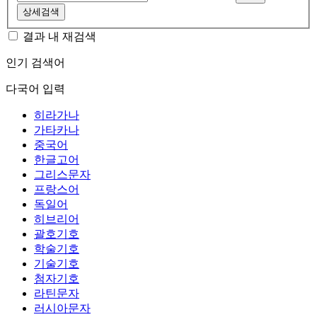
상세검색
결과 내 재검색
인기 검색어
다국어 입력
히라가나
가타카나
중국어
한글고어
그리스문자
프랑스어
독일어
히브리어
괄호기호
학술기호
기술기호
첨자기호
라틴문자
러시아문자