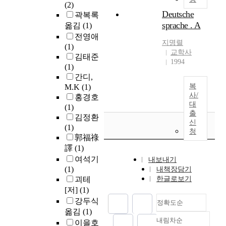
(2)
Deutsche
곽복록
sprache . A
옮김
(1)
전영애
지명렬
(1)
교학사
김태준
1994
(1)
간디,
복
M.K
(1)
사/
홍경호
대
(1)
출
김정환
신
(1)
청
郭福祿
譯
(1)
여석기
내보내기
(1)
내책장담기
괴테
한글로보기
[저]
(1)
강두식
정확도순
옮김
(1)
내림차순
이을호
정확도