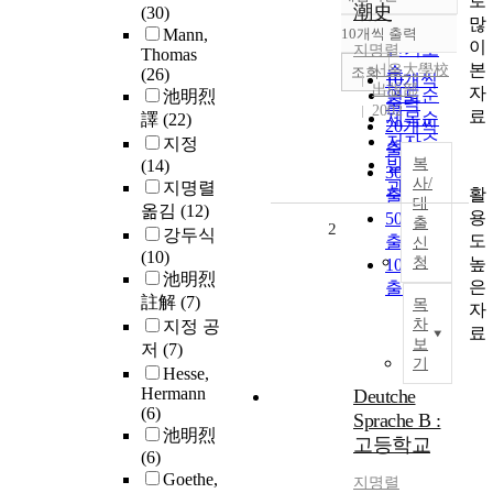
로
정확도
潮史
(30)
많
순
Mann,
10개씩 출력
내림차순
이
인기도
지명렬
Thomas
본
서울大學校
순
조회
(26)
10개씩
出版部
자
연도순
池明烈
출력
2002
료
제목순
譯
(22)
20개씩
저자순
지정
출력
발행기
복
(14)
30개씩
사/
지명렬
관순
활
출력
대
옮김
(12)
용
50개씩
출
2
강두식
도
출력
신
(10)
높
청
100개씩
池明烈
은
출력
註解
(7)
목
자
차
지정 공
료
보
저
(7)
기
Hesse,
Hermann
Deutche
(6)
Sprache B :
池明烈
고등학교
(6)
Goethe,
지명렬