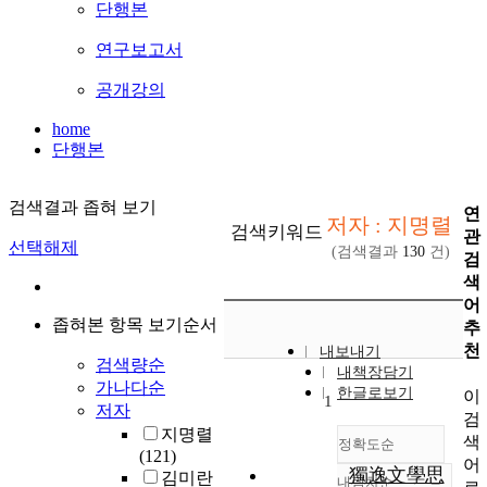
단행본
연구보고서
공개강의
home
단행본
검색결과 좁혀 보기
연
저자 : 지명렬
검색키워드
관
선택해제
(검색결과
130
건)
검
색
어
좁혀본 항목 보기순서
추
천
내보내기
검색량순
내책장담기
가나다순
한글로보기
이
1
저자
검
지명렬
색
정확도순
(121)
어
獨逸文學思
김미란
내림차순