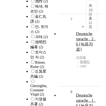
池檉
(2)
복
헤세, 헤
사/
르만
(2)
대
金仁丸
출
7
譯
(2)
신
만, 토마
청
스
(2)
Deustsche
괴테
(2)
sprache . 2 .
池明烈
6 [녹음자
編著
(2)
료]
토마스
만 저
(2)
지명렬
新雅社
Rinser,
Ruise
(2)
1985
丘箕星
共編
(2)
Gheorghiu,
Constant
8
Virgil
(2)
Deustsche
지명렬
sprache . 1 .
共著
(2)
6 [녹음자