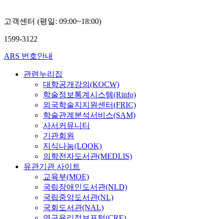
고객센터 (평일: 09:00~18:00)
1599-3122
ARS 번호안내
관련누리집
대학공개강의(KOCW)
학술정보통계시스템(Rinfo)
외국학술지지원센터(FRIC)
학술관계분석서비스(SAM)
사서커뮤니티
기관회원
지식나눔(LOOK)
의학전자도서관(MEDLIS)
유관기관 사이트
교육부(MOE)
국립장애인도서관(NLD)
국립중앙도서관(NL)
국회도서관(NAL)
연구윤리정보포털(CRE)