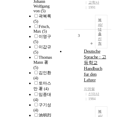
Johann
교학사
Wolfgang
1991
von
(5)
곽복록
복
(5)
사/
Frisch,
대
Max
(5)
출
3
이영구
신
(5)
청
이갑규
Deutsche
(5)
Sprache : 고
Thomas
Mann 著
등학교
(5)
Handbuch
김인환
fur den
(4)
Lehrer
토마스
만 著
(4)
지명렬
신아사
임종대
1984
(4)
구기성
(4)
복
池明烈
사/