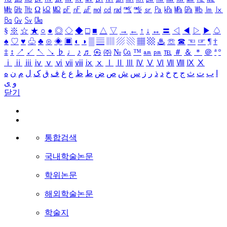
㎒
㎓
㎔
Ω
㏀
㏁
㎊
㎋
㎌
㏖
㏅
㎭
㎮
㎯
㏛
㎩
㎪
㎫
㎬
㏝
㏐
㏓
㏃
㏉
㏜
㏆
§
※
☆
★
○
●
◎
◇
◆
□
■
△
▽
→
←
↑
↓
↔
〓
◁
◀
▷
▶
♤
♠
♡
♥
♧
♣
⊙
◈
▣
◐
◑
▒
▤
▥
▨
▧
▦
▩
♨
☏
☎
☜
☞
¶
†
‡
↕
↗
↙
↖
↘
♭
♩
♪
♬
㉿
㈜
№
㏇
™
㏂
㏘
℡
＃
＆
＊
＠
ª
º
ⅰ
ⅱ
ⅲ
ⅳ
ⅴ
ⅵ
ⅶ
ⅷ
ⅸ
ⅹ
Ⅰ
Ⅱ
Ⅲ
Ⅳ
Ⅴ
Ⅵ
Ⅶ
Ⅷ
Ⅸ
Ⅹ
ا
ب
ت
ث
ج
ح
خ
د
ذ
ر
ز
س
ش
ص
ض
ط
ظ
ع
غ
ف
ق
ک
ل
م
ن
ه
و
ی
닫기
통합검색
국내학술논문
학위논문
해외학술논문
학술지