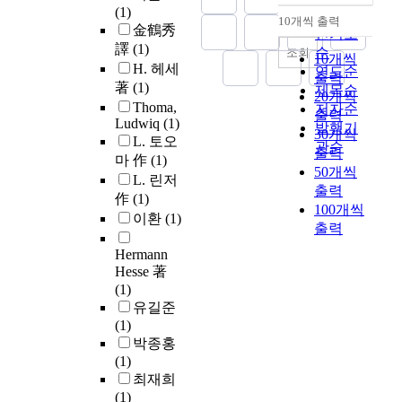
(1)
순
10개씩 출력
내림차순
金鶴秀
인기도
譯
(1)
순
조회
10개씩
H. 헤세
연도순
출력
著
(1)
제목순
20개씩
Thoma,
저자순
출력
Ludwiq
(1)
발행기
30개씩
L. 토오
관순
출력
마 作
(1)
50개씩
L. 린저
출력
作
(1)
100개씩
이환
(1)
출력
Hermann
Hesse 著
(1)
유길준
(1)
박종홍
(1)
최재희
(1)