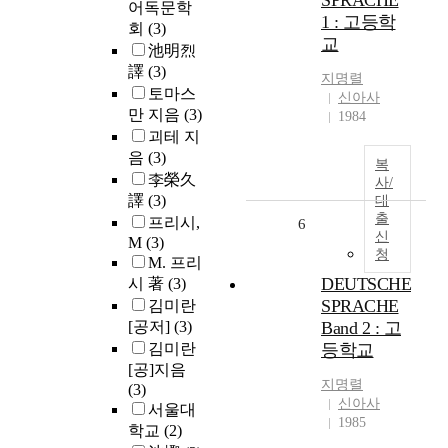
SPRACHE
어독문학
1 : 고등학
회
(3)
교
池明烈
譯
(3)
지명렬
토마스
신아사
만 지음
(3)
1984
괴테 지
음
(3)
복
李榮久
사/
譯
(3)
대
출
프리시,
6
신
M
(3)
청
M. 프리
DEUTSCHE
시 著
(3)
SPRACHE
김미란
[공저]
(3)
Band 2 : 고
김미란
등학교
[공]지음
지명렬
(3)
신아사
서울대
1985
학교
(2)