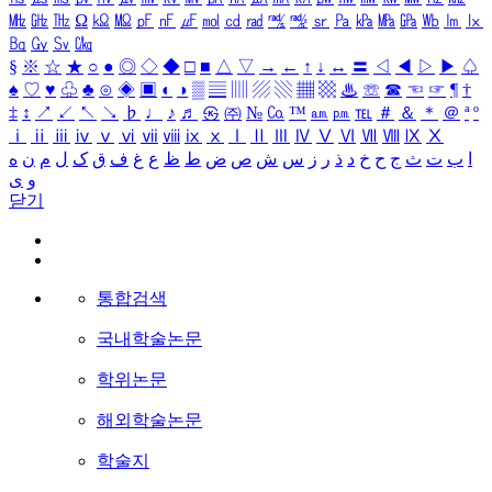
㎒
㎓
㎔
Ω
㏀
㏁
㎊
㎋
㎌
㏖
㏅
㎭
㎮
㎯
㏛
㎩
㎪
㎫
㎬
㏝
㏐
㏓
㏃
㏉
㏜
㏆
§
※
☆
★
○
●
◎
◇
◆
□
■
△
▽
→
←
↑
↓
↔
〓
◁
◀
▷
▶
♤
♠
♡
♥
♧
♣
⊙
◈
▣
◐
◑
▒
▤
▥
▨
▧
▦
▩
♨
☏
☎
☜
☞
¶
†
‡
↕
↗
↙
↖
↘
♭
♩
♪
♬
㉿
㈜
№
㏇
™
㏂
㏘
℡
＃
＆
＊
＠
ª
º
ⅰ
ⅱ
ⅲ
ⅳ
ⅴ
ⅵ
ⅶ
ⅷ
ⅸ
ⅹ
Ⅰ
Ⅱ
Ⅲ
Ⅳ
Ⅴ
Ⅵ
Ⅶ
Ⅷ
Ⅸ
Ⅹ
ا
ب
ت
ث
ج
ح
خ
د
ذ
ر
ز
س
ش
ص
ض
ط
ظ
ع
غ
ف
ق
ک
ل
م
ن
ه
و
ی
닫기
통합검색
국내학술논문
학위논문
해외학술논문
학술지