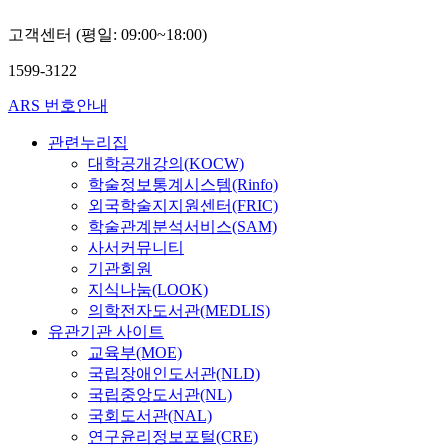
고객센터 (평일: 09:00~18:00)
1599-3122
ARS 번호안내
관련누리집
대학공개강의(KOCW)
학술정보통계시스템(Rinfo)
외국학술지지원센터(FRIC)
학술관계분석서비스(SAM)
사서커뮤니티
기관회원
지식나눔(LOOK)
의학전자도서관(MEDLIS)
유관기관 사이트
교육부(MOE)
국립장애인도서관(NLD)
국립중앙도서관(NL)
국회도서관(NAL)
연구윤리정보포털(CRE)