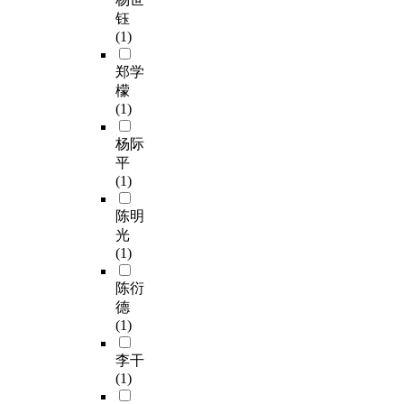
钰
(1)
郑学
檬
(1)
杨际
平
(1)
陈明
光
(1)
陈衍
德
(1)
李干
(1)