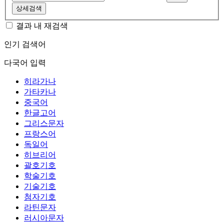
상세검색
결과 내 재검색
인기 검색어
다국어 입력
히라가나
가타카나
중국어
한글고어
그리스문자
프랑스어
독일어
히브리어
괄호기호
학술기호
기술기호
첨자기호
라틴문자
러시아문자