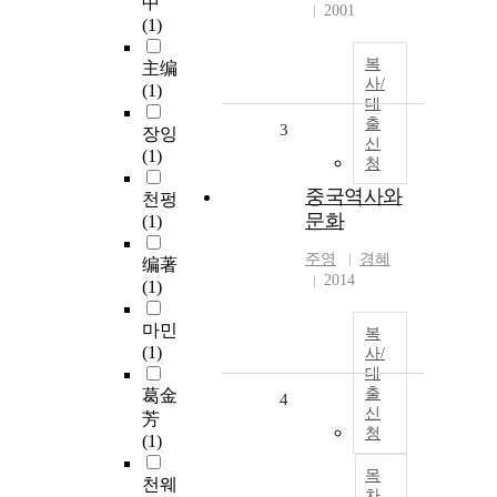
中
2001
(1)
복
主编
사/
(1)
대
출
3
장잉
신
(1)
청
중국역사와
천펑
문화
(1)
주영
경혜
编著
2014
(1)
마민
복
(1)
사/
대
출
葛金
4
신
芳
청
(1)
목
천웨
차