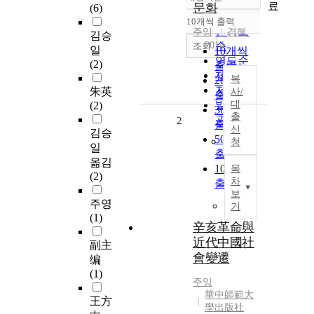
정확도
료
문화
(6)
순
10개씩 출력
내림차순
인기도
주잉
경혜
김승
2014
순
조회
일
10개씩
연도순
(2)
출력
제목순
복
20개씩
저자순
朱英
사/
출력
발행기
대
(2)
30개씩
출
관순
2
출력
신
김승
50개씩
청
일
출력
옮김
100개씩
목
(2)
차
출력
보
주영
기
(1)
辛亥革命與
近代中國社
副主
會變遷
编
(1)
주잉
華中師範大
王方
學出版社