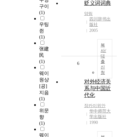
贬义词词典
구이
(1)
양링
四川辞书出
우팅
版社
쥔
2005
(1)
복
张建
사/
民
대
(1)
출
6
신
청
웨이
원샹
对外经济关
[공]
系与中国近
지음
代化
(1)
장카이위안
위문
华中师范大
향
学出版社
1990
(1)
웨이