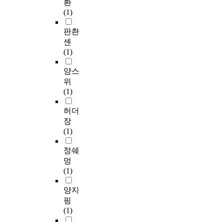
환
(1)
판촨
셴
(1)
양스
위
(1)
허더
장
(1)
정쉐
멍
(1)
양지
핑
(1)