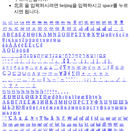
北京 을 입력하시려면
beijing
을 입력하시고 space를 누르
시면 됩니다.
ㅥ
ㅦ
ㅧ
ㅨ
ㅩ
ㅪ
ㅫ
ㅬ
ㅭ
ㅮ
ㅯ
ㅰ
ㅱ
ㅲ
ㅳ
ㅴ
ㅵ
ㅶ
ㅷ
ㅸ
ㅹ
ㅺ
ㅻ
ㅼ
ㅽ
ㅾ
ㅿ
ㆀ
ㆁ
ㆂ
ㆃ
ㆄ
ㆅ
ㆆ
ㆇ
ㆈ
ㆉ
ㆊ
ㆋ
ㆌ
ㆍ
ㆎ
Α
Β
Γ
Δ
Ε
Ζ
Η
Θ
Ι
Κ
Λ
Μ
Ν
Ξ
Ο
Π
Ρ
Σ
Τ
Υ
Φ
Χ
Ψ
Ω
α
β
γ
δ
ε
ζ
η
θ
ι
κ
λ
μ
ν
ξ
ο
π
ρ
σ
τ
υ
φ
χ
ψ
ω
á
à
Á
À
é
è
É
È
ç
Ç
ê
Ä
Ö
Ü
ä
ö
ü
ß
ְ
ֳ
ֲ
ֱ
ָ
ַ
ֵ
ֶ
ִ
ֹ
ּ
ֻ
ׂ
ׁ
ּ
ב
ה
נ
מ
צ
ת
ץ
ש
ד
ג
כ
ע
י
ח
ל
ך
ף
ק
ר
א
ט
ו
ן
ם
פ
‘
’
“
”
〔
〕
〈
〉
「
」
『
』
【
】
＂
（
）
［
］
｛
｝
±
×
÷
≠
≤
≥
∞
∴
♂
♀
∠
⊥
⌒
∂
∇
≡
≒
≪
≫
√
∽
∝
∵
∫
∬
∈
∋
⊆
⊇
⊂
⊃
∪
∩
∧
∨
￢
⇒
⇔
∀
∃
∮
∑
∏
＋
－
＜
＝
＞
、
。
·
‥
…
¨
〃
―
∥
＼
∼
´
～
ˇ
˘
˝
˚
˙
¸
˛
¡
¿
ː
！
＇
，
．
／
：
；
？
＾
＿
｀
｜
½
⅓
⅔
¼
¾
⅛
⅜
⅝
⅞
¹
²
³
⁴
ⁿ
₁
₂
₃
₄
Æ
Ð
Ħ
Ĳ
Ł
Ø
Œ
Þ
Ŧ
Ŋ
æ
đ
ð
ħ
ı
ĳ
ĸ
ŀ
ł
ø
œ
ß
þ
ŧ
ŋ
ŉ
А
Б
В
Г
Д
Е
Ё
Ж
З
И
Й
К
Л
М
Н
О
П
Р
С
Т
У
Ф
Х
Ц
Ч
Ш
Щ
Ъ
Ы
Ь
Э
Ю
Я
а
б
в
г
д
е
ё
ж
з
и
й
к
л
м
н
о
п
р
с
т
у
ф
х
ц
ч
ш
щ
ъ
ы
ь
э
ю
я
′
″
℃
Å
￠
￡
￥
¤
℉
‰
＄
％
Ｆ
￦
㎕
㎖
㎗
ℓ
㎘
㏄
㎣
㎤
㎥
㎦
㎙
㎚
㎛
㎜
㎝
㎞
㎟
㎠
㎡
㎢
㏊
㎍
㎎
㎏
㏏
㎈
㎉
㏈
㎧
㎨
㎰
㎱
㎲
㎳
㎴
㎵
㎶
㎷
㎸
㎹
㎀
㎁
㎂
㎃
㎄
㎺
㎻
㎽
㎾
㎿
㎐
㎑