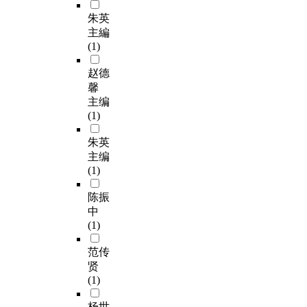
朱英
主編
(1)
赵德
馨
主编
(1)
朱英
主编
(1)
陈振
中
(1)
范传
贤
(1)
杨世