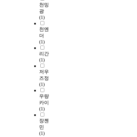
천밍
광
(1)
천옌
더
(1)
리간
(1)
저우
즈정
(1)
우량
카이
(1)
장졘
민
(1)