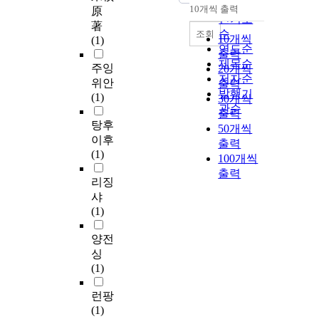
순
10개씩 출력
原
내림차순
인기도
著
순
조회
10개씩
(1)
연도순
출력
제목순
주잉
20개씩
저자순
위안
출력
발행기
(1)
30개씩
관순
출력
탕후
50개씩
이후
출력
(1)
100개씩
출력
리징
샤
(1)
양전
싱
(1)
런팡
(1)