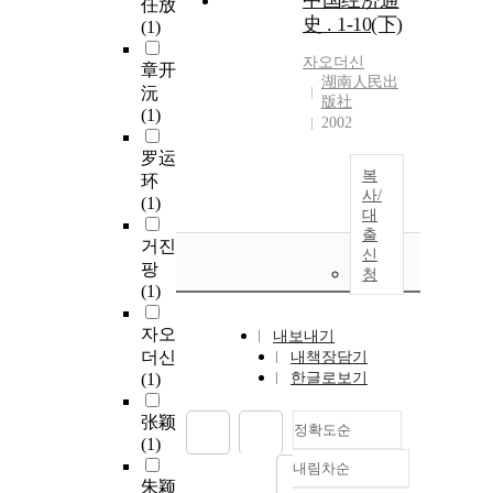
中国经济通
任放
史 . 1-10(下)
(1)
자오더신
章开
湖南人民出
沅
版社
(1)
2002
罗运
복
环
사/
(1)
대
출
거진
신
팡
청
(1)
자오
내보내기
더신
내책장담기
(1)
한글로보기
张颖
정확도순
(1)
내림차순
정확도
朱颖