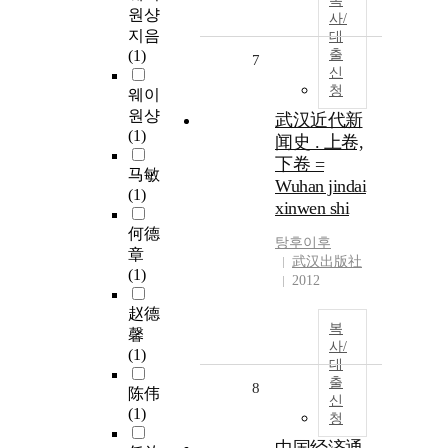
복
원샹
사/
지음
대
(1)
출
7
신
청
웨이
원샹
武汉近代新
(1)
闻史 . 上卷,
下卷 =
马敏
Wuhan jindai
(1)
xinwen shi
何德
탕후이후
章
武汉出版社
(1)
2012
赵德
복
馨
사/
(1)
대
출
8
陈伟
신
(1)
청