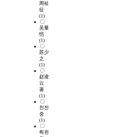
周祉
征
(1)
吴量
恺
(1)
苏少
之
(1)
赵凌
云
著
(1)
천전
중
(1)
뤄윈