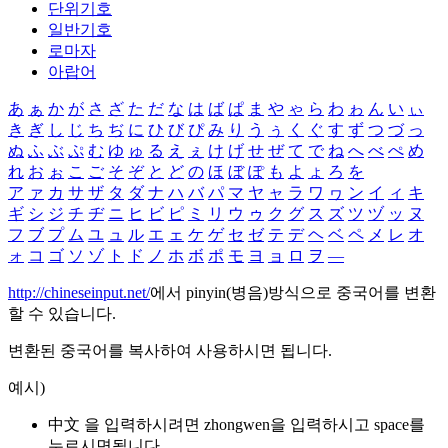
단위기호
일반기호
로마자
아랍어
あ
ぁ
か
が
さ
ざ
た
だ
な
は
ば
ぱ
ま
や
ゃ
ら
わ
ゎ
ん
い
ぃ
き
ぎ
し
じ
ち
ぢ
に
ひ
び
ぴ
み
り
う
ぅ
く
ぐ
す
ず
つ
づ
っ
ぬ
ふ
ぶ
ぷ
む
ゆ
ゅ
る
え
ぇ
け
げ
せ
ぜ
て
で
ね
へ
べ
ぺ
め
れ
お
ぉ
こ
ご
そ
ぞ
と
ど
の
ほ
ぼ
ぽ
も
よ
ょ
ろ
を
ア
ァ
カ
サ
ザ
タ
ダ
ナ
ハ
バ
パ
マ
ヤ
ャ
ラ
ワ
ヮ
ン
イ
ィ
キ
ギ
シ
ジ
チ
ヂ
ニ
ヒ
ビ
ピ
ミ
リ
ウ
ゥ
ク
グ
ス
ズ
ツ
ヅ
ッ
ヌ
フ
ブ
プ
ム
ユ
ュ
ル
エ
ェ
ケ
ゲ
セ
ゼ
テ
デ
ヘ
ベ
ペ
メ
レ
オ
ォ
コ
ゴ
ソ
ゾ
ト
ド
ノ
ホ
ボ
ポ
モ
ヨ
ョ
ロ
ヲ
―
http://chineseinput.net/
에서 pinyin(병음)방식으로 중국어를 변환
할 수 있습니다.
변환된 중국어를 복사하여 사용하시면 됩니다.
예시)
中文 을 입력하시려면
zhongwen
을 입력하시고 space를
누르시면됩니다.