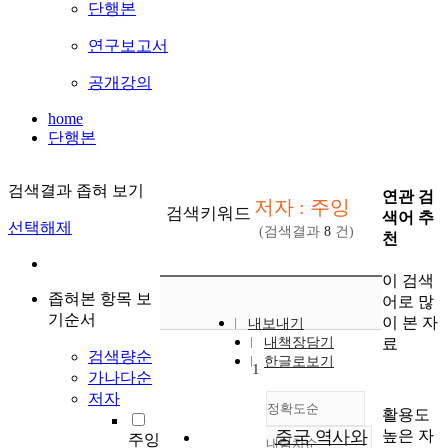
단행본
연구보고서
공개강의
home
단행본
검색결과 좁혀 보기
연관 검
저자 : 주잉
검색키워드
색어 추
선택해제
(검색결과
8
건)
천
이 검색
좁혀본 항목 보
어로 많
기순서
이 본 자
내보내기
료
내책장담기
검색량순
한글로보기
1
가나다순
저자
정확도순
활용도
높은 자
중국 역사와
주잉
내림차순