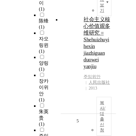
이
보
(1)
기
社会主义核
陈锋
心价值观多
(1)
维研究 =
자오
Shehuizhuyi
링윈
hexin
(1)
jiazhiguan
duowei
양링
yanjiu
(1)
주잉
위안
장카
人民出版社
이위
2013
안
(1)
복
사/
朱英
대
贵
출
5
(1)
신
청
주잉