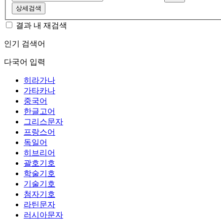
상세검색
결과 내 재검색
인기 검색어
다국어 입력
히라가나
가타카나
중국어
한글고어
그리스문자
프랑스어
독일어
히브리어
괄호기호
학술기호
기술기호
첨자기호
라틴문자
러시아문자