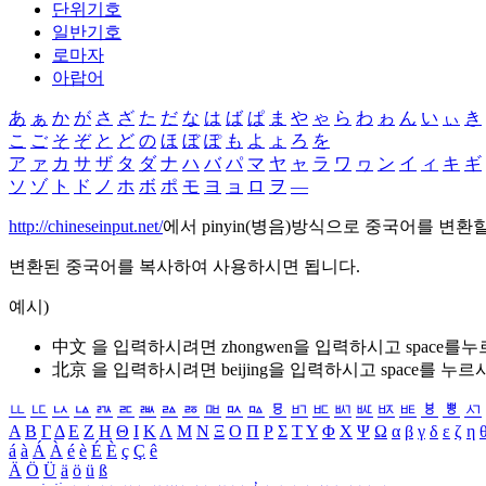
단위기호
일반기호
로마자
아랍어
あ
ぁ
か
が
さ
ざ
た
だ
な
は
ば
ぱ
ま
や
ゃ
ら
わ
ゎ
ん
い
ぃ
き
こ
ご
そ
ぞ
と
ど
の
ほ
ぼ
ぽ
も
よ
ょ
ろ
を
ア
ァ
カ
サ
ザ
タ
ダ
ナ
ハ
バ
パ
マ
ヤ
ャ
ラ
ワ
ヮ
ン
イ
ィ
キ
ギ
ソ
ゾ
ト
ド
ノ
ホ
ボ
ポ
モ
ヨ
ョ
ロ
ヲ
―
http://chineseinput.net/
에서 pinyin(병음)방식으로 중국어를 변환
변환된 중국어를 복사하여 사용하시면 됩니다.
예시)
中文 을 입력하시려면
zhongwen
을 입력하시고 space를
北京 을 입력하시려면
beijing
을 입력하시고 space를 누르
ㅥ
ㅦ
ㅧ
ㅨ
ㅩ
ㅪ
ㅫ
ㅬ
ㅭ
ㅮ
ㅯ
ㅰ
ㅱ
ㅲ
ㅳ
ㅴ
ㅵ
ㅶ
ㅷ
ㅸ
ㅹ
ㅺ
Α
Β
Γ
Δ
Ε
Ζ
Η
Θ
Ι
Κ
Λ
Μ
Ν
Ξ
Ο
Π
Ρ
Σ
Τ
Υ
Φ
Χ
Ψ
Ω
α
β
γ
δ
ε
ζ
η
á
à
Á
À
é
è
É
È
ç
Ç
ê
Ä
Ö
Ü
ä
ö
ü
ß