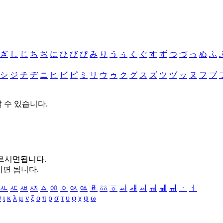
ぎ
し
じ
ち
ぢ
に
ひ
び
ぴ
み
り
う
ぅ
く
ぐ
す
ず
つ
づ
っ
ぬ
ふ
シ
ジ
チ
ヂ
ニ
ヒ
ビ
ピ
ミ
リ
ウ
ゥ
ク
グ
ス
ズ
ツ
ヅ
ッ
ヌ
フ
ブ
할 수 있습니다.
누르시면됩니다.
시면 됩니다.
ㅻ
ㅼ
ㅽ
ㅾ
ㅿ
ㆀ
ㆁ
ㆂ
ㆃ
ㆄ
ㆅ
ㆆ
ㆇ
ㆈ
ㆉ
ㆊ
ㆋ
ㆌ
ㆍ
ㆎ
θ
ι
κ
λ
μ
ν
ξ
ο
π
ρ
σ
τ
υ
φ
χ
ψ
ω