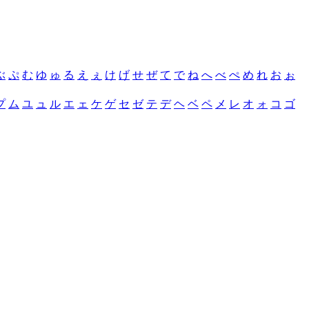
ぶ
ぷ
む
ゆ
ゅ
る
え
ぇ
け
げ
せ
ぜ
て
で
ね
へ
べ
ぺ
め
れ
お
ぉ
プ
ム
ユ
ュ
ル
エ
ェ
ケ
ゲ
セ
ゼ
テ
デ
ヘ
ベ
ペ
メ
レ
オ
ォ
コ
ゴ