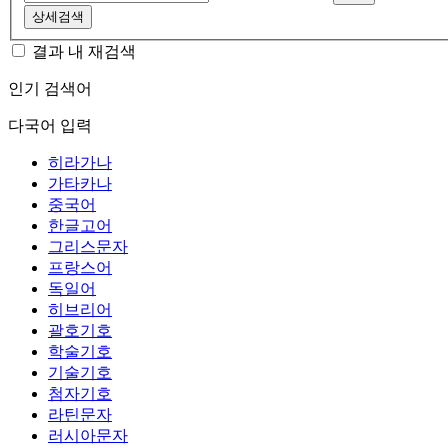
상세검색
결과 내 재검색
인기 검색어
다국어 입력
히라가나
가타카나
중국어
한글고어
그리스문자
프랑스어
독일어
히브리어
괄호기호
학술기호
기술기호
첨자기호
라틴문자
러시아문자