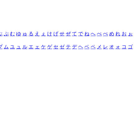
ぶ
ぷ
む
ゆ
ゅ
る
え
ぇ
け
げ
せ
ぜ
て
で
ね
へ
べ
ぺ
め
れ
お
ぉ
プ
ム
ユ
ュ
ル
エ
ェ
ケ
ゲ
セ
ゼ
テ
デ
ヘ
ベ
ペ
メ
レ
オ
ォ
コ
ゴ