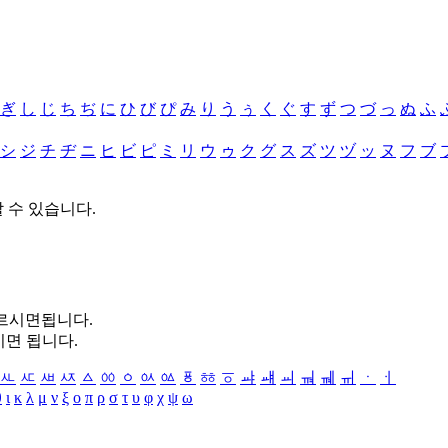
ぎ
し
じ
ち
ぢ
に
ひ
び
ぴ
み
り
う
ぅ
く
ぐ
す
ず
つ
づ
っ
ぬ
ふ
シ
ジ
チ
ヂ
ニ
ヒ
ビ
ピ
ミ
リ
ウ
ゥ
ク
グ
ス
ズ
ツ
ヅ
ッ
ヌ
フ
ブ
할 수 있습니다.
누르시면됩니다.
시면 됩니다.
ㅻ
ㅼ
ㅽ
ㅾ
ㅿ
ㆀ
ㆁ
ㆂ
ㆃ
ㆄ
ㆅ
ㆆ
ㆇ
ㆈ
ㆉ
ㆊ
ㆋ
ㆌ
ㆍ
ㆎ
θ
ι
κ
λ
μ
ν
ξ
ο
π
ρ
σ
τ
υ
φ
χ
ψ
ω