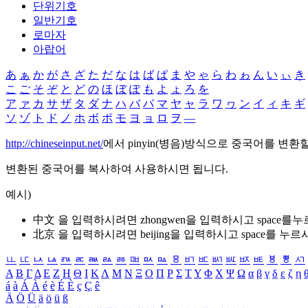
단위기호
일반기호
로마자
아랍어
あ
ぁ
か
が
さ
ざ
た
だ
な
は
ば
ぱ
ま
や
ゃ
ら
わ
ゎ
ん
い
ぃ
き
こ
ご
そ
ぞ
と
ど
の
ほ
ぼ
ぽ
も
よ
ょ
ろ
を
ア
ァ
カ
サ
ザ
タ
ダ
ナ
ハ
バ
パ
マ
ヤ
ャ
ラ
ワ
ヮ
ン
イ
ィ
キ
ギ
ソ
ゾ
ト
ド
ノ
ホ
ボ
ポ
モ
ヨ
ョ
ロ
ヲ
―
http://chineseinput.net/
에서 pinyin(병음)방식으로 중국어를 변환
변환된 중국어를 복사하여 사용하시면 됩니다.
예시)
中文 을 입력하시려면
zhongwen
을 입력하시고 space를
北京 을 입력하시려면
beijing
을 입력하시고 space를 누르
ㅥ
ㅦ
ㅧ
ㅨ
ㅩ
ㅪ
ㅫ
ㅬ
ㅭ
ㅮ
ㅯ
ㅰ
ㅱ
ㅲ
ㅳ
ㅴ
ㅵ
ㅶ
ㅷ
ㅸ
ㅹ
ㅺ
Α
Β
Γ
Δ
Ε
Ζ
Η
Θ
Ι
Κ
Λ
Μ
Ν
Ξ
Ο
Π
Ρ
Σ
Τ
Υ
Φ
Χ
Ψ
Ω
α
β
γ
δ
ε
ζ
η
á
à
Á
À
é
è
É
È
ç
Ç
ê
Ä
Ö
Ü
ä
ö
ü
ß