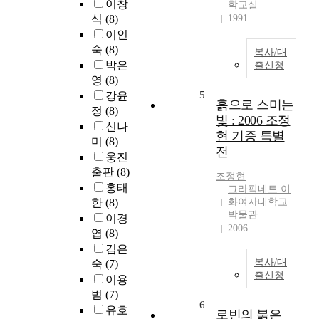
이창
학교실
식
(8)
1991
이인
숙
(8)
복사/대
박은
출신청
영
(8)
5
강윤
흙으로 스미는
정
(8)
빛 : 2006 조정
신나
현 기증 특별
미
(8)
전
웅진
출판
(8)
조정현
홍태
그라픽네트 이
한
(8)
화여자대학교
박물관
이경
2006
엽
(8)
김은
복사/대
숙
(7)
출신청
이용
범
(7)
6
유호
로빈의 붉은