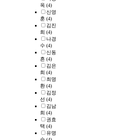
옥
(4)
신영
훈
(4)
김진
희
(4)
나경
수
(4)
신동
흔
(4)
김은
희
(4)
최명
환
(4)
김정
선
(4)
김남
희
(4)
권효
택
(4)
유명
숙
(4)