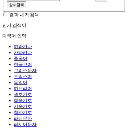
상세검색
결과 내 재검색
인기 검색어
다국어 입력
히라가나
가타카나
중국어
한글고어
그리스문자
프랑스어
독일어
히브리어
괄호기호
학술기호
기술기호
첨자기호
라틴문자
러시아문자