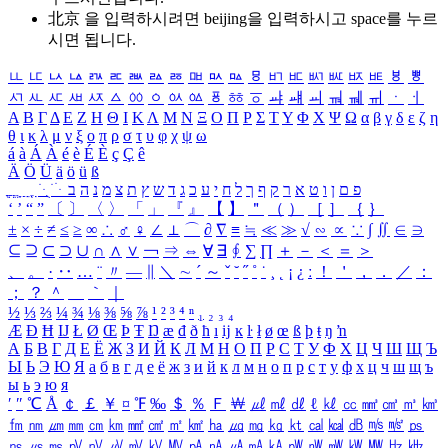
北京 을 입력하시려면
beijing
을 입력하시고 space를 누르
시면 됩니다.
ㅥ
ㅦ
ㅧ
ㅨ
ㅩ
ㅪ
ㅫ
ㅬ
ㅭ
ㅮ
ㅯ
ㅰ
ㅱ
ㅲ
ㅳ
ㅴ
ㅵ
ㅶ
ㅷ
ㅸ
ㅹ
ㅺ
ㅻ
ㅼ
ㅽ
ㅾ
ㅿ
ㆀ
ㆁ
ㆂ
ㆃ
ㆄ
ㆅ
ㆆ
ㆇ
ㆈ
ㆉ
ㆊ
ㆋ
ㆌ
ㆍ
ㆎ
Α
Β
Γ
Δ
Ε
Ζ
Η
Θ
Ι
Κ
Λ
Μ
Ν
Ξ
Ο
Π
Ρ
Σ
Τ
Υ
Φ
Χ
Ψ
Ω
α
β
γ
δ
ε
ζ
η
θ
ι
κ
λ
μ
ν
ξ
ο
π
ρ
σ
τ
υ
φ
χ
ψ
ω
á
à
Á
À
é
è
É
È
ç
Ç
ê
Ä
Ö
Ü
ä
ö
ü
ß
ְ
ֳ
ֲ
ֱ
ָ
ַ
ֵ
ֶ
ִ
ֹ
ּ
ֻ
ׂ
ׁ
ּ
ב
ה
נ
מ
צ
ת
ץ
ש
ד
ג
כ
ע
י
ח
ל
ך
ף
ק
ר
א
ט
ו
ן
ם
פ
‘
’
“
”
〔
〕
〈
〉
「
」
『
』
【
】
＂
（
）
［
］
｛
｝
±
×
÷
≠
≤
≥
∞
∴
♂
♀
∠
⊥
⌒
∂
∇
≡
≒
≪
≫
√
∽
∝
∵
∫
∬
∈
∋
⊆
⊇
⊂
⊃
∪
∩
∧
∨
￢
⇒
⇔
∀
∃
∮
∑
∏
＋
－
＜
＝
＞
、
。
·
‥
…
¨
〃
―
∥
＼
∼
´
～
ˇ
˘
˝
˚
˙
¸
˛
¡
¿
ː
！
＇
，
．
／
：
；
？
＾
＿
｀
｜
½
⅓
⅔
¼
¾
⅛
⅜
⅝
⅞
¹
²
³
⁴
ⁿ
₁
₂
₃
₄
Æ
Ð
Ħ
Ĳ
Ł
Ø
Œ
Þ
Ŧ
Ŋ
æ
đ
ð
ħ
ı
ĳ
ĸ
ŀ
ł
ø
œ
ß
þ
ŧ
ŋ
ŉ
А
Б
В
Г
Д
Е
Ё
Ж
З
И
Й
К
Л
М
Н
О
П
Р
С
Т
У
Ф
Х
Ц
Ч
Ш
Щ
Ъ
Ы
Ь
Э
Ю
Я
а
б
в
г
д
е
ё
ж
з
и
й
к
л
м
н
о
п
р
с
т
у
ф
х
ц
ч
ш
щ
ъ
ы
ь
э
ю
я
′
″
℃
Å
￠
￡
￥
¤
℉
‰
＄
％
Ｆ
￦
㎕
㎖
㎗
ℓ
㎘
㏄
㎣
㎤
㎥
㎦
㎙
㎚
㎛
㎜
㎝
㎞
㎟
㎠
㎡
㎢
㏊
㎍
㎎
㎏
㏏
㎈
㎉
㏈
㎧
㎨
㎰
㎱
㎲
㎳
㎴
㎵
㎶
㎷
㎸
㎹
㎀
㎁
㎂
㎃
㎄
㎺
㎻
㎽
㎾
㎿
㎐
㎑