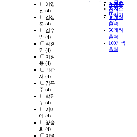
제목순
이영
20개씩
저자순
진
(4)
출력
발행기
김상
30개씩
관순
훈
(4)
출력
50개씩
김수
출력
암
(4)
100개씩
박경
출력
민
(4)
이정
용
(4)
박광
재
(4)
김은
주
(4)
박진
우
(4)
이미
애
(4)
양승
희
(4)
이병