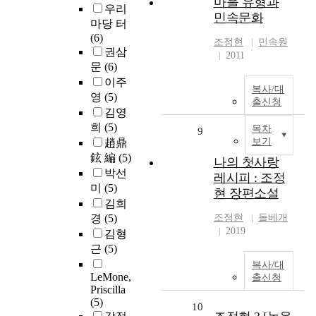
마을 유형과
우리
민속문화
마당 터
(6)
조정현
민속원
권삼
2011
문
(6)
이주
복사/대
영
(5)
출신청
김영
희
(5)
목차
9
보기
趙鼎
鉉 編
(5)
나의 첫사랑
박선
레시피 : 조정
미
(5)
현 장편소설
김희
경
(5)
조정현
돌베개
2019
김형
근
(5)
복사/대
LeMone,
출신청
Priscilla
(5)
10