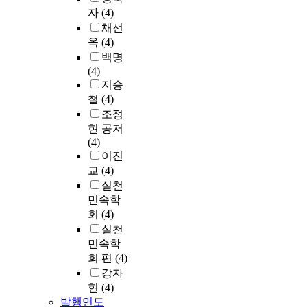
자
(4)
채선
옥
(4)
백명
(4)
지승
철
(4)
조정
현 공저
(4)
이진
교
(4)
실천
민속학
회
(4)
실천
민속학
회 편
(4)
강자
현
(4)
발행연도