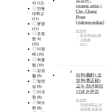
조정현 :
자
(12)
ceramic artist =
안동
Cho, Chung
대학교
Hyun
(11)
[videorecording]
윤영
(11)
조정현
조정
한국현대도예
현 저
가협회
(10)
2013
이영
배
(10)
최웅
범
(10)
김성
4
의헌(義軒) 조
렬
(9)
정현(曺正鉉)
정연
교수 정년퇴임
상
(9)
기념 논문집
이규
창
(8)
조정현
박수
연세대학교 의
현
(8)
과대학 마취과