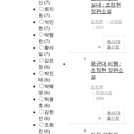
신
(7)
실내 : 조정현
최지
장편소설
원
(7)
석민
조정현
사계절
2011
현
(7)
박형
란
(7)
복사/대
출신청
황라
일
(7)
7
김은
평균대 비행 :
정
(6)
조정현 장편소
박진
설
태
(6)
박혜
조정현
영
(6)
문학수첩
2006
허용
호
(6)
김헌
복사/대
선
(6)
출신청
조희
8
진
(6)