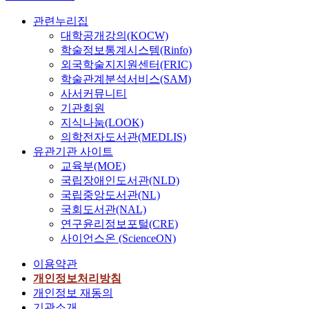
관련누리집
대학공개강의(KOCW)
학술정보통계시스템(Rinfo)
외국학술지지원센터(FRIC)
학술관계분석서비스(SAM)
사서커뮤니티
기관회원
지식나눔(LOOK)
의학전자도서관(MEDLIS)
유관기관 사이트
교육부(MOE)
국립장애인도서관(NLD)
국립중앙도서관(NL)
국회도서관(NAL)
연구윤리정보포털(CRE)
사이언스온 (ScienceON)
이용약관
개인정보처리방침
개인정보 재동의
기관소개