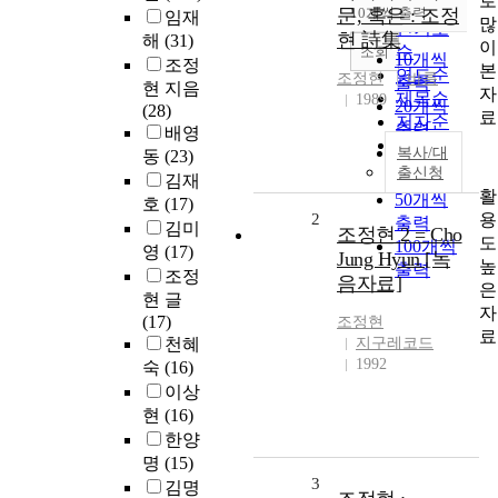
로
순
문, 혹은 : 조정
10개씩 출력
임재
내림차순
많
인기도
현 詩集
해
(31)
이
순
조회
10개씩
조정
본
연도순
조정현
바름
출력
현 지음
자
제목순
1989
20개씩
(28)
료
저자순
출력
배영
발행기
30개씩
복사/대
동
(23)
관순
출신청
출력
김재
활
50개씩
호
(17)
용
2
출력
김미
조정현 2 = Cho
도
100개씩
영
(17)
Jung Hyun [녹
높
출력
조정
음자료]
은
현 글
자
(17)
조정현
료
천혜
지구레코드
1992
숙
(16)
이상
현
(16)
한양
명
(15)
3
김명