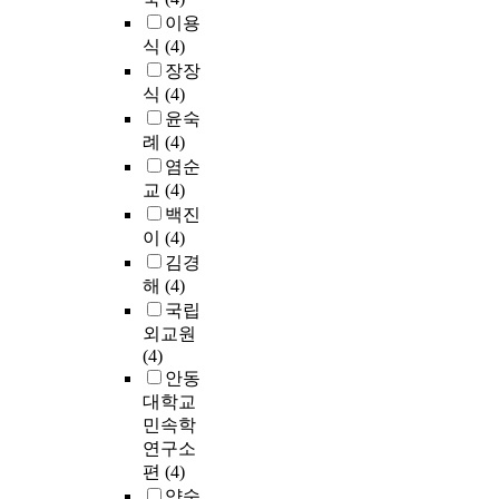
이용
식
(4)
장장
식
(4)
윤숙
례
(4)
염순
교
(4)
백진
이
(4)
김경
해
(4)
국립
외교원
(4)
안동
대학교
민속학
연구소
편
(4)
양숙