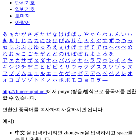
단위기호
일반기호
로마자
아랍어
あ
ぁ
か
が
さ
ざ
た
だ
な
は
ば
ぱ
ま
や
ゃ
ら
わ
ゎ
ん
い
ぃ
き
ぎ
し
じ
ち
ぢ
に
ひ
び
ぴ
み
り
う
ぅ
く
ぐ
す
ず
つ
づ
っ
ぬ
ふ
ぶ
ぷ
む
ゆ
ゅ
る
え
ぇ
け
げ
せ
ぜ
て
で
ね
へ
べ
ぺ
め
れ
お
ぉ
こ
ご
そ
ぞ
と
ど
の
ほ
ぼ
ぽ
も
よ
ょ
ろ
を
ア
ァ
カ
サ
ザ
タ
ダ
ナ
ハ
バ
パ
マ
ヤ
ャ
ラ
ワ
ヮ
ン
イ
ィ
キ
ギ
シ
ジ
チ
ヂ
ニ
ヒ
ビ
ピ
ミ
リ
ウ
ゥ
ク
グ
ス
ズ
ツ
ヅ
ッ
ヌ
フ
ブ
プ
ム
ユ
ュ
ル
エ
ェ
ケ
ゲ
セ
ゼ
テ
デ
ヘ
ベ
ペ
メ
レ
オ
ォ
コ
ゴ
ソ
ゾ
ト
ド
ノ
ホ
ボ
ポ
モ
ヨ
ョ
ロ
ヲ
―
http://chineseinput.net/
에서 pinyin(병음)방식으로 중국어를 변환
할 수 있습니다.
변환된 중국어를 복사하여 사용하시면 됩니다.
예시)
中文 을 입력하시려면
zhongwen
을 입력하시고 space를
누르시면됩니다.