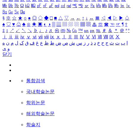
㎒
㎓
㎔
Ω
㏀
㏁
㎊
㎋
㎌
㏖
㏅
㎭
㎮
㎯
㏛
㎩
㎪
㎫
㎬
㏝
㏐
㏓
㏃
㏉
㏜
㏆
§
※
☆
★
○
●
◎
◇
◆
□
■
△
▽
→
←
↑
↓
↔
〓
◁
◀
▷
▶
♤
♠
♡
♥
♧
♣
⊙
◈
▣
◐
◑
▒
▤
▥
▨
▧
▦
▩
♨
☏
☎
☜
☞
¶
†
‡
↕
↗
↙
↖
↘
♭
♩
♪
♬
㉿
㈜
№
㏇
™
㏂
㏘
℡
＃
＆
＊
＠
ª
º
ⅰ
ⅱ
ⅲ
ⅳ
ⅴ
ⅵ
ⅶ
ⅷ
ⅸ
ⅹ
Ⅰ
Ⅱ
Ⅲ
Ⅳ
Ⅴ
Ⅵ
Ⅶ
Ⅷ
Ⅸ
Ⅹ
ا
ب
ت
ث
ج
ح
خ
د
ذ
ر
ز
س
ش
ص
ض
ط
ظ
ع
غ
ف
ق
ک
ل
م
ن
ه
و
ی
닫기
통합검색
국내학술논문
학위논문
해외학술논문
학술지