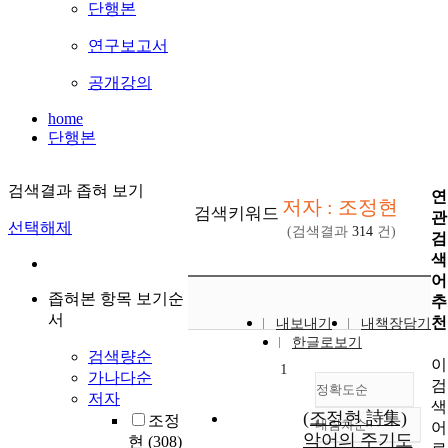
단행본
연구보고서
공개강의
home
단행본
검색결과 좁혀 보기
연
저자 : 조정현
검색키워드
관
선택해제
(검색결과
314
건)
검
색
어
좁혀본 항목 보기순
추
서
천
내보내기
내책장담기
한글로보기
검색량순
이
1
가나다순
검
정확도순
저자
색
(조정현 詩集)
조정
내림차순
어
정확도
악어의 주기도
현
(308)