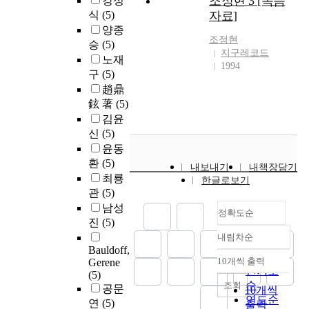
조정현 3 [녹음
강정
식
(5)
자료]
양종
조정현
승
(5)
지구레코드
노재
1994
구
(5)
趙鼎
鉉 著
(5)
김윤
신
(5)
윤동
환
(5)
내보내기
내책장담기
최룡
한글로보기
관
(5)
남성
정확도순
진
(5)
내림차순
정확도
Bauldoff,
순
10개씩 출력
Gerene
내림차순
인기도
(5)
순
조회
공문
10개씩
연도순
연
(5)
출력