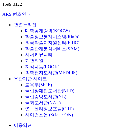
1599-3122
ARS 번호안내
관련누리집
대학공개강의(KOCW)
학술정보통계시스템(Rinfo)
외국학술지지원센터(FRIC)
학술관계분석서비스(SAM)
사서커뮤니티
기관회원
지식나눔(LOOK)
의학전자도서관(MEDLIS)
유관기관 사이트
교육부(MOE)
국립장애인도서관(NLD)
국립중앙도서관(NL)
국회도서관(NAL)
연구윤리정보포털(CRE)
사이언스온 (ScienceON)
이용약관