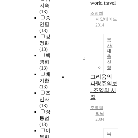
world travel
지숙
(13)
조영희
송
피알에이드
인필
2014
(13)
강
복
정화
사/
(13)
대
백
출
3
영희
신
(13)
청
배
그리움의
기환
파랑주의보
(13)
: 조영희 시
조
집
민자
(13)
조영희
장
빛남
동범
2004
(13)
이
복
몽희