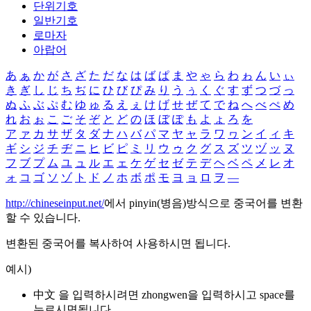
단위기호
일반기호
로마자
아랍어
あ
ぁ
か
が
さ
ざ
た
だ
な
は
ば
ぱ
ま
や
ゃ
ら
わ
ゎ
ん
い
ぃ
き
ぎ
し
じ
ち
ぢ
に
ひ
び
ぴ
み
り
う
ぅ
く
ぐ
す
ず
つ
づ
っ
ぬ
ふ
ぶ
ぷ
む
ゆ
ゅ
る
え
ぇ
け
げ
せ
ぜ
て
で
ね
へ
べ
ぺ
め
れ
お
ぉ
こ
ご
そ
ぞ
と
ど
の
ほ
ぼ
ぽ
も
よ
ょ
ろ
を
ア
ァ
カ
サ
ザ
タ
ダ
ナ
ハ
バ
パ
マ
ヤ
ャ
ラ
ワ
ヮ
ン
イ
ィ
キ
ギ
シ
ジ
チ
ヂ
ニ
ヒ
ビ
ピ
ミ
リ
ウ
ゥ
ク
グ
ス
ズ
ツ
ヅ
ッ
ヌ
フ
ブ
プ
ム
ユ
ュ
ル
エ
ェ
ケ
ゲ
セ
ゼ
テ
デ
ヘ
ベ
ペ
メ
レ
オ
ォ
コ
ゴ
ソ
ゾ
ト
ド
ノ
ホ
ボ
ポ
モ
ヨ
ョ
ロ
ヲ
―
http://chineseinput.net/
에서 pinyin(병음)방식으로 중국어를 변환
할 수 있습니다.
변환된 중국어를 복사하여 사용하시면 됩니다.
예시)
中文 을 입력하시려면
zhongwen
을 입력하시고 space를
누르시면됩니다.