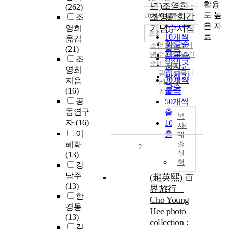
정확도
활용
년)조영희 :
(262)
순
도 높
10개씩 출력
조영희회갑
조
내림차순
인기도
은 자
기념수서집
영희
순
조회
료
10개씩
옮김
연도순
조영희
회갑기
출력
(21)
념수서집 발간
제목순
20개씩
조
준비모임
저자순
출력
영희
광진커뮤니
발행기
30개씩
지음
케이션
관순
(16)
출력
2013
공
50개씩
동연구
출력
복
자
(16)
100개씩
사/
이
출력
대
혜화
출
2
신
(13)
청
강
남주
(趙英熙) 卋
(13)
界旅行 =
한
Cho Young
경동
Hee photo
(13)
collection :
김