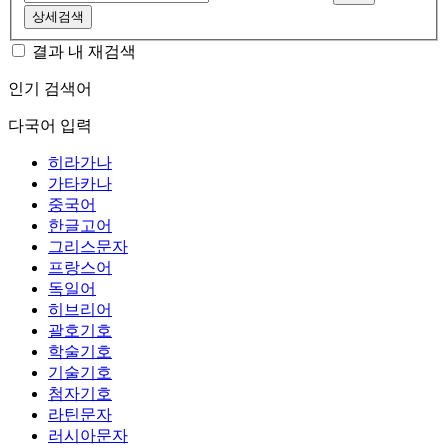
상세검색
결과 내 재검색
인기 검색어
다국어 입력
히라가나
가타카나
중국어
한글고어
그리스문자
프랑스어
독일어
히브리어
괄호기호
학술기호
기술기호
첨자기호
라틴문자
러시아문자