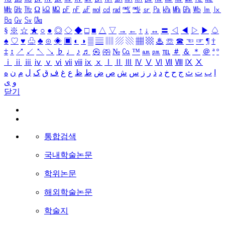
㎒
㎓
㎔
Ω
㏀
㏁
㎊
㎋
㎌
㏖
㏅
㎭
㎮
㎯
㏛
㎩
㎪
㎫
㎬
㏝
㏐
㏓
㏃
㏉
㏜
㏆
§
※
☆
★
○
●
◎
◇
◆
□
■
△
▽
→
←
↑
↓
↔
〓
◁
◀
▷
▶
♤
♠
♡
♥
♧
♣
⊙
◈
▣
◐
◑
▒
▤
▥
▨
▧
▦
▩
♨
☏
☎
☜
☞
¶
†
‡
↕
↗
↙
↖
↘
♭
♩
♪
♬
㉿
㈜
№
㏇
™
㏂
㏘
℡
＃
＆
＊
＠
ª
º
ⅰ
ⅱ
ⅲ
ⅳ
ⅴ
ⅵ
ⅶ
ⅷ
ⅸ
ⅹ
Ⅰ
Ⅱ
Ⅲ
Ⅳ
Ⅴ
Ⅵ
Ⅶ
Ⅷ
Ⅸ
Ⅹ
ا
ب
ت
ث
ج
ح
خ
د
ذ
ر
ز
س
ش
ص
ض
ط
ظ
ع
غ
ف
ق
ک
ل
م
ن
ه
و
ی
닫기
통합검색
국내학술논문
학위논문
해외학술논문
학술지