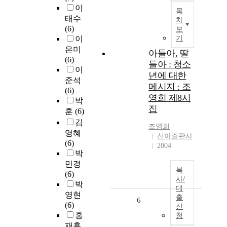
이
목
태수
차
(6)
보
이
기
은미
아들아, 딸
(6)
들아 : 청소
이
년에 대한
준석
메시지 : 조
(6)
영희 제8시
박
집
훈
(6)
김
조영희
영혜
신아출판사
(6)
2004
박
민경
복
(6)
사/
박
대
영현
출
6
(6)
신
홍
청
재훈