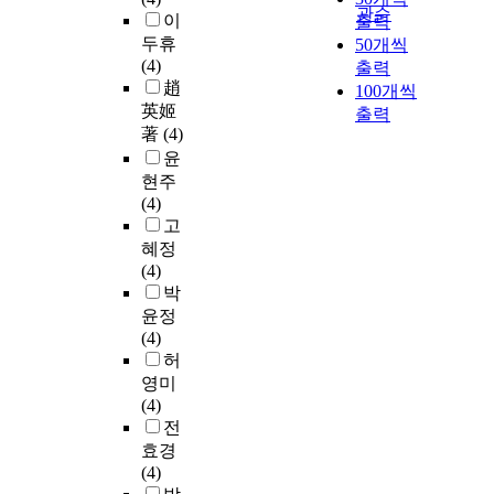
관순
이
출력
두휴
50개씩
(4)
출력
趙
100개씩
英姬
출력
著
(4)
윤
현주
(4)
고
혜정
(4)
박
윤정
(4)
허
영미
(4)
전
효경
(4)