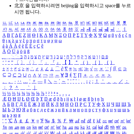
北京 을 입력하시려면
beijing
을 입력하시고 space를 누르
시면 됩니다.
ㅥ
ㅦ
ㅧ
ㅨ
ㅩ
ㅪ
ㅫ
ㅬ
ㅭ
ㅮ
ㅯ
ㅰ
ㅱ
ㅲ
ㅳ
ㅴ
ㅵ
ㅶ
ㅷ
ㅸ
ㅹ
ㅺ
ㅻ
ㅼ
ㅽ
ㅾ
ㅿ
ㆀ
ㆁ
ㆂ
ㆃ
ㆄ
ㆅ
ㆆ
ㆇ
ㆈ
ㆉ
ㆊ
ㆋ
ㆌ
ㆍ
ㆎ
Α
Β
Γ
Δ
Ε
Ζ
Η
Θ
Ι
Κ
Λ
Μ
Ν
Ξ
Ο
Π
Ρ
Σ
Τ
Υ
Φ
Χ
Ψ
Ω
α
β
γ
δ
ε
ζ
η
θ
ι
κ
λ
μ
ν
ξ
ο
π
ρ
σ
τ
υ
φ
χ
ψ
ω
á
à
Á
À
é
è
É
È
ç
Ç
ê
Ä
Ö
Ü
ä
ö
ü
ß
ְ
ֳ
ֲ
ֱ
ָ
ַ
ֵ
ֶ
ִ
ֹ
ּ
ֻ
ׂ
ׁ
ּ
ב
ה
נ
מ
צ
ת
ץ
ש
ד
ג
כ
ע
י
ח
ל
ך
ף
ק
ר
א
ט
ו
ן
ם
פ
‘
’
“
”
〔
〕
〈
〉
「
」
『
』
【
】
＂
（
）
［
］
｛
｝
±
×
÷
≠
≤
≥
∞
∴
♂
♀
∠
⊥
⌒
∂
∇
≡
≒
≪
≫
√
∽
∝
∵
∫
∬
∈
∋
⊆
⊇
⊂
⊃
∪
∩
∧
∨
￢
⇒
⇔
∀
∃
∮
∑
∏
＋
－
＜
＝
＞
、
。
·
‥
…
¨
〃
―
∥
＼
∼
´
～
ˇ
˘
˝
˚
˙
¸
˛
¡
¿
ː
！
＇
，
．
／
：
；
？
＾
＿
｀
｜
½
⅓
⅔
¼
¾
⅛
⅜
⅝
⅞
¹
²
³
⁴
ⁿ
₁
₂
₃
₄
Æ
Ð
Ħ
Ĳ
Ł
Ø
Œ
Þ
Ŧ
Ŋ
æ
đ
ð
ħ
ı
ĳ
ĸ
ŀ
ł
ø
œ
ß
þ
ŧ
ŋ
ŉ
А
Б
В
Г
Д
Е
Ё
Ж
З
И
Й
К
Л
М
Н
О
П
Р
С
Т
У
Ф
Х
Ц
Ч
Ш
Щ
Ъ
Ы
Ь
Э
Ю
Я
а
б
в
г
д
е
ё
ж
з
и
й
к
л
м
н
о
п
р
с
т
у
ф
х
ц
ч
ш
щ
ъ
ы
ь
э
ю
я
′
″
℃
Å
￠
￡
￥
¤
℉
‰
＄
％
Ｆ
￦
㎕
㎖
㎗
ℓ
㎘
㏄
㎣
㎤
㎥
㎦
㎙
㎚
㎛
㎜
㎝
㎞
㎟
㎠
㎡
㎢
㏊
㎍
㎎
㎏
㏏
㎈
㎉
㏈
㎧
㎨
㎰
㎱
㎲
㎳
㎴
㎵
㎶
㎷
㎸
㎹
㎀
㎁
㎂
㎃
㎄
㎺
㎻
㎽
㎾
㎿
㎐
㎑