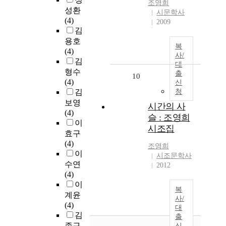
조영희
성환
시문학사
(4)
2009
김
용호
복
(4)
사/
김
대
형수
출
10
(4)
신
김
청
보영
시간의 사
(4)
슬 : 조영희
이
시조집
효구
(4)
조영희
이
시조문학사
수연
2012
(4)
이
복
계윤
사/
(4)
대
김
출
종구
신