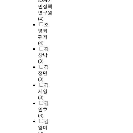
IOM이
민정책
연구원
(4)
조
영희
편저
(4)
김
창남
(3)
김
정민
(3)
김
세영
(3)
김
인호
(3)
김
영미