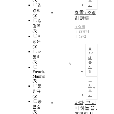
보
김
기
경학
春雪 : 조영
(5)
희 詩集
강
명옥
조영희
(5)
益文社
이
1972
정은
(5)
복
서
사/
동희
대
(5)
출
8
신
French,
청
Marilyn
(5)
목
문
차
보
창규
기
(5)
송
바다, 그 너
은승
머 하늘 끝 :
(5)
조영희 시