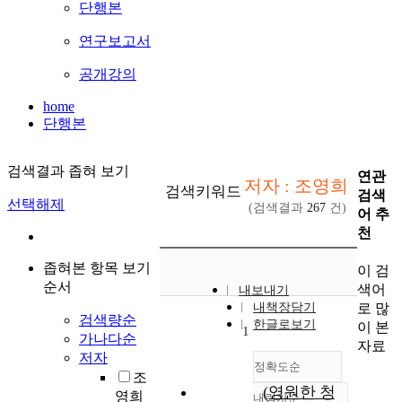
단행본
연구보고서
공개강의
home
단행본
검색결과 좁혀 보기
연관
저자 : 조영희
검색키워드
검색
선택해제
(검색결과
267
건)
어 추
천
좁혀본 항목 보기
이 검
순서
색어
내보내기
로 많
내책장담기
검색량순
한글로보기
이 본
1
가나다순
자료
저자
정확도순
조
(영원한 청
영희
내림차순