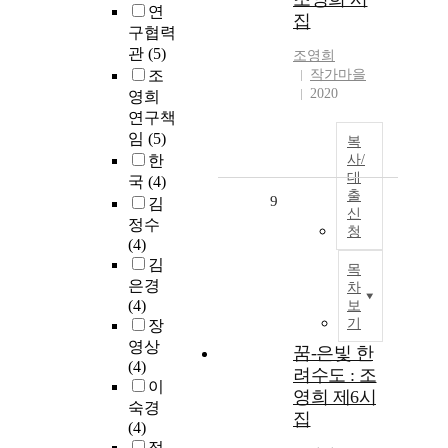
연
집
구협력
관
(5)
조영희
조
작가마을
2020
영희
연구책
임
(5)
복
한
사/
대
국
(4)
출
9
김
신
정수
청
(4)
김
목
은경
차
(4)
보
기
장
영상
꿈-은빛 한
(4)
려수도 : 조
이
영희 제6시
숙경
집
(4)
정