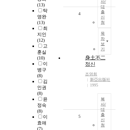
사/
(13)
대
탁
출
4
영완
신
(13)
청
최
목
지인
차
(12)
보
고
기
훈실
身土不二
(10)
이
정신
병구
조영희
(8)
新亞出版社
김
1995
인권
(8)
윤
복
사/
정숙
대
(8)
출
5
이
신
효애
청
(7)