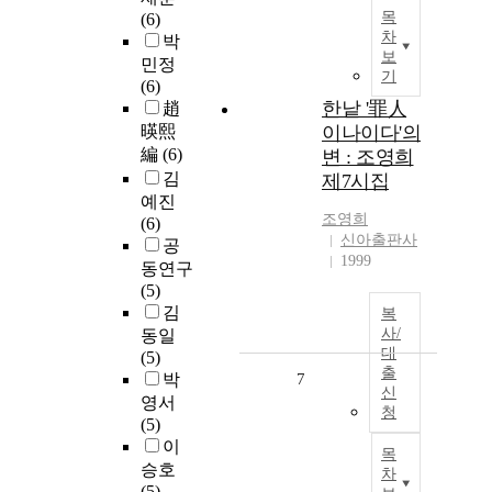
목
(6)
차
박
보
민정
기
(6)
한낱 '罪人
趙
暎熙
이나이다'의
編
(6)
변 : 조영희
김
제7시집
예진
조영희
(6)
신아출판사
공
1999
동연구
(5)
김
복
사/
동일
대
(5)
출
박
7
신
영서
청
(5)
이
목
승호
차
(5)