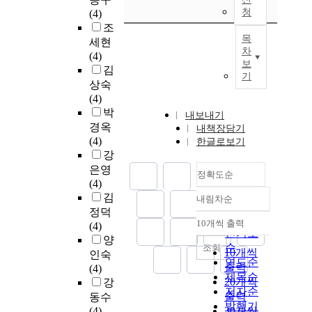
청
(4)
조
목
세현
차
(4)
보
김
기
상숙
(4)
박
내보내기
경옥
내책장담기
(4)
한글로보기
강
은영
정확도순
(4)
김
내림차순
정확도
정덕
순
10개씩 출력
(4)
내림차순
인기도
양
순
조회
10개씩
인숙
연도순
출력
(4)
제목순
20개씩
강
저자순
출력
동수
발행기
(4)
30개씩