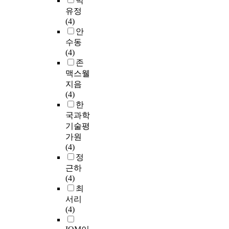
박
유정
(4)
안
수동
(4)
존
맥스웰
지음
(4)
한
국과학
기술평
가원
(4)
정
근하
(4)
최
서리
(4)