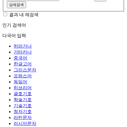
상세검색
결과 내 재검색
인기 검색어
다국어 입력
히라가나
가타카나
중국어
한글고어
그리스문자
프랑스어
독일어
히브리어
괄호기호
학술기호
기술기호
첨자기호
라틴문자
러시아문자