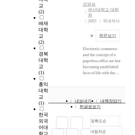
conception of the dada
’
p
有
propriety is the same as
m
1
조영숙
교
period, using objects a
훈
t
機
respecting the god. As
a
9
부산대학교 대학
(2)
way to express
련
i
關
the belief, that the
t
7
원
idealistic fantasy.
프
b
係
fundamentals of
e
8
2003
국내석사
배재
Assemblage that
로
l
的
propriety lie in god,
r
)
대학
expanded the concept
그
e
思
has developed into
n
의
교
원문보기
of collage and
램
a
惟
humanism by the
a
사
(2)
expressed junk
을
n
爲
Confucius, people
l
회
Electronic commerce
sculpture have been
초
i
基
started to realize that
p
생
경북
and the concept of a
started to revives very
등
m
礎
fundamentals of
a
활
대학
paperless office are fast
widely and became
학
a
,
propriety lie not only
r
기
교
becoming established
popular, because
생
l
這
in god but also in self-
e
술
(1)
facts of life with the
objects have been
자
s
種
awareness or in
n
척
rapid development of
accumulated in Europe
녀
f
邏
judgement of value.
t
도
홍익
the Internet. A typical
and the U S. since the
를
o
輯
Humanism is based on
i
(
대학
international trade
1950s. Junk sculpture
둔
r
作
benignancy, faith and
n
S
교
transaction generates
assembled the object
어
b
爲
propriety. Propriety is
g
o
내보내기
내책장담기
(1)
significant quantities
and expressed its
머
o
東
acting with
e
c
한글로보기
of paper-based trade
assemblage using junk
니
v
洋
benignancy and faith.
f
i
한국
documents. One such
kinetics and was
를
i
醫
In other words,
f
a
외국
document is the bill of
정확도순
expanded in material
대
n
學
wedding ceremony
i
l
어대
lading. An estimate by
part through
상
e
的
contains the sacred
c
S
내림차순
the United Nations of
학교
정확도
assemblage expression
으
i
基
nature of religion that
a
k