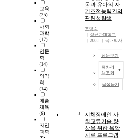
h
동과 유아의 자
e
교육
기조절능력간의
e
(25)
관련성탐색
m
e
사회
조영숙
r
과학
성균관대학교
g
(17)
2008
국내박사
e
n
인문
원문보기
c
학
e
(14)
목차검
o
T
색조회
f
h
의약
d
e
학
음성듣기
e
p
(14)
e
u
r
r
예술
f
p
체육
a
o
(9)
3
지체장애인 사
r
s
회교류기술 향
m
e
자연
상을 위한 음악
i
o
과학
치료 프로그램
n
f
(9)