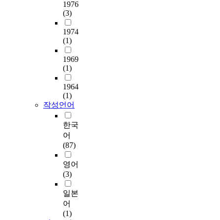
사
n
的
1976
S
은
와
i
天
(3)
e
영
부
m
人
c
역
1974
모
a
相
o
에
(1)
-
l
通
n
서
자
t
的
d
효
1969
녀
r
邏
,
과
(1)
상
e
輯
t
적
호
a
是
h
이
1964
작
t
不
e
다
(1)
용
m
變
e
.
작성언어
검
e
的
f
쉽
사
n
。
f
고
한국
를
t
人
e
단
어
실
c
和
c
순
(87)
시
e
宇
t
한
하
n
宙
o
내
영어
였
t
是
f
용
(3)
고
e
相
m
으
수
r
互
a
로
일본
집
d
關
t
시
어
된
u
聯
e
작
(1)
자
r
的
r
하