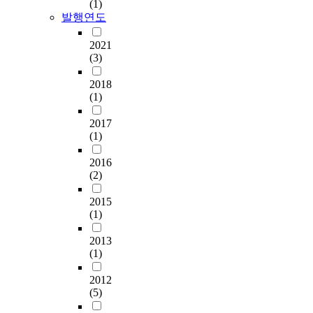
(1)
However, the CMI
회
r
宙
e
회
발행연도
Rules operational
,
a
本
s
생
concept is the carrier
매
n
體
.
활
2021
registry system.
회
d
論
기
(3)
Therefore, the carrier
1
o
的
F
술
registry system needs
2
m
根
2018
i
의
to be replaced by a
0
l
據
(1)
r
부
central registry system.
분
y
。
s
적
Thirdly, it needs to
2017
총
c
t
절
(1)
build up the global
1
o
《
,
성
electronic trade
0
l
東
m
을
2016
network to improve
회
l
醫
a
감
(2)
utilization of the
기
e
寶
t
소
Bolero electronic bill
에
c
鑑
e
시
2015
of lading. It may be
걸
t
》
r
키
(1)
solved by maintaining
쳐
e
引
n
는
the cooperative
프
d
用
a
데
2013
relationship with the
로
f
從
l
효
(1)
trade communication
그
r
漢
p
과
networks in a
램
o
代
2012
a
가
considerable scale
을
m
到
(5)
r
있
built-up in the
실
7
1
e
음