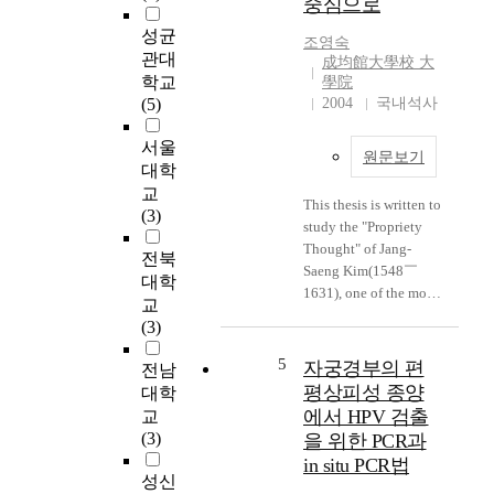
중심으로
g
m
인
i
o
여
성균
조영숙
n
d
성
관대
成均館大學校 大
d
e
의
학교
學院
u
l
사
(5)
2004
국내석사
s
f
회
t
o
교
서울
원문보기
r
r
류
대학
y
p
기
교
,
This thesis is written to
r
술
(3)
t
study the "Propriety
e
향
h
Thought" of Jang-
s
상
전북
e
Saeng Kim(1548￣
c
을
대학
r
1631), one of the most
h
위
교
e
famous scholars in the
o
해
(3)
h
area of Korean
o
모
a
propriety. It reviews
l
듬
5
자궁경부의 편
전남
s
the basis of the
c
북
평상피성 종양
대학
b
thought contained in
h
을
에서 HPV 검출
교
e
the formalities related
i
활
(3)
을 위한 PCR과
e
to the propriety
l
용
in situ PCR법
n
describedin the
d
한
성신
a
"Wedding Ceremony"
r
국