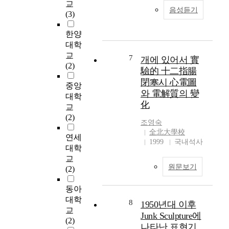
교
i
文
ceremonies. "Garhe-
l
.
음성듣기
(3)
n
摘
Gypram" was
a
본
f
要
particularly chosen
n
연
한양
e
>
among many propriety
d
구
대학
c
books written by Jang-
e
에
교
t
Saeng Kim because in
x
서
7
개에 있어서 實
(2)
i
"Garhe-Gypram" he
a
프
驗的 十二指腸
o
關
analyzed Korean
m
로
閉塞시 心電圖
중앙
u
於
propriety based on
i
그
와 電解質의 變
대학
s
《
Confucianism theory.
n
램
化
교
d
東
In addition to
e
실
(2)
i
醫
revealing the basis of
t
시
조영숙
s
寶
the thought related to
h
여
全北大學校
연세
e
鑑
the propriety process,
e
부
1999
국내석사
대학
a
》
it also presents the
e
에
s
修
교
theoretical framework
f
따
원문보기
e
養
(2)
that can make one
f
라
s
論
closely feel the
e
사
동아
w
的
propriety thought by
c
회
h
哲
대학
going through the
t
생
8
1950년대 이후
i
學
process of performing
교
s
활
Junk Sculpture에
c
根
the propriety steps. At
(2)
o
기
나타난 표현기