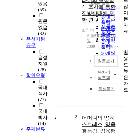
라니의 혈청학
로
순
있음
10개씩 출력
내림차순
많
적 조사를 통한
인기도
(59)
이
질병실태에 관
순
조회
10개씩
본
한 연구
연도순
원문
출력
자
제목순
없음
20개씩
조영숙
료
저자순
(32)
출력
전북대학교 대학
발행기
음성지원
30개씩
원
관순
유무
2009
국내박사
출력
활
50개씩
음성
용
출력
원문보기
지원
도
100개씩
(28)
높
출력
목차검
제
학위유형
은
색조회
1
자
편
국내
음성듣기
료
석사
S
(77)
i
n
국내
c
2
박사
어머니의 양육
e
(14)
스트레스, 양육
t
주제분류
효능감, 양육행