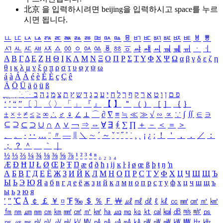
北京 을 입력하시려면
beijing
을 입력하시고 space를 누르
시면 됩니다.
ㅥ
ㅦ
ㅧ
ㅨ
ㅩ
ㅪ
ㅫ
ㅬ
ㅭ
ㅮ
ㅯ
ㅰ
ㅱ
ㅲ
ㅳ
ㅴ
ㅵ
ㅶ
ㅷ
ㅸ
ㅹ
ㅺ
ㅻ
ㅼ
ㅽ
ㅾ
ㅿ
ㆀ
ㆁ
ㆂ
ㆃ
ㆄ
ㆅ
ㆆ
ㆇ
ㆈ
ㆉ
ㆊ
ㆋ
ㆌ
ㆍ
ㆎ
Α
Β
Γ
Δ
Ε
Ζ
Η
Θ
Ι
Κ
Λ
Μ
Ν
Ξ
Ο
Π
Ρ
Σ
Τ
Υ
Φ
Χ
Ψ
Ω
α
β
γ
δ
ε
ζ
η
θ
ι
κ
λ
μ
ν
ξ
ο
π
ρ
σ
τ
υ
φ
χ
ψ
ω
á
à
Á
À
é
è
É
È
ç
Ç
ê
Ä
Ö
Ü
ä
ö
ü
ß
ְ
ֳ
ֲ
ֱ
ָ
ַ
ֵ
ֶ
ִ
ֹ
ּ
ֻ
ׂ
ׁ
ּ
ב
ה
נ
מ
צ
ת
ץ
ש
ד
ג
כ
ע
י
ח
ל
ך
ף
ק
ר
א
ט
ו
ן
ם
פ
‘
’
“
”
〔
〕
〈
〉
「
」
『
』
【
】
＂
（
）
［
］
｛
｝
±
×
÷
≠
≤
≥
∞
∴
♂
♀
∠
⊥
⌒
∂
∇
≡
≒
≪
≫
√
∽
∝
∵
∫
∬
∈
∋
⊆
⊇
⊂
⊃
∪
∩
∧
∨
￢
⇒
⇔
∀
∃
∮
∑
∏
＋
－
＜
＝
＞
、
。
·
‥
…
¨
〃
―
∥
＼
∼
´
～
ˇ
˘
˝
˚
˙
¸
˛
¡
¿
ː
！
＇
，
．
／
：
；
？
＾
＿
｀
｜
½
⅓
⅔
¼
¾
⅛
⅜
⅝
⅞
¹
²
³
⁴
ⁿ
₁
₂
₃
₄
Æ
Ð
Ħ
Ĳ
Ł
Ø
Œ
Þ
Ŧ
Ŋ
æ
đ
ð
ħ
ı
ĳ
ĸ
ŀ
ł
ø
œ
ß
þ
ŧ
ŋ
ŉ
А
Б
В
Г
Д
Е
Ё
Ж
З
И
Й
К
Л
М
Н
О
П
Р
С
Т
У
Ф
Х
Ц
Ч
Ш
Щ
Ъ
Ы
Ь
Э
Ю
Я
а
б
в
г
д
е
ё
ж
з
и
й
к
л
м
н
о
п
р
с
т
у
ф
х
ц
ч
ш
щ
ъ
ы
ь
э
ю
я
′
″
℃
Å
￠
￡
￥
¤
℉
‰
＄
％
Ｆ
￦
㎕
㎖
㎗
ℓ
㎘
㏄
㎣
㎤
㎥
㎦
㎙
㎚
㎛
㎜
㎝
㎞
㎟
㎠
㎡
㎢
㏊
㎍
㎎
㎏
㏏
㎈
㎉
㏈
㎧
㎨
㎰
㎱
㎲
㎳
㎴
㎵
㎶
㎷
㎸
㎹
㎀
㎁
㎂
㎃
㎄
㎺
㎻
㎽
㎾
㎿
㎐
㎑