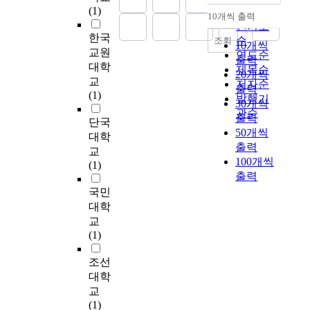
the cost of using paper
(1)
way of assembly and
순
로
n
本
serves the god and
c
i
10개씩 출력
내림차순
for all aspects of an
compression using
실
인기도
f
原
ancestors. At the same
y
l
한국
international
junk cars. It unified the
시
e
理
time, the righteousness
순
조회
o
l
10개씩
transaction exceeds
교원
environment and art
하
c
發
of god is contained in
연도순
n
s
출력
US$420 billion. In the
대학
through modem
여
t
生
the mind of human and
제목순
p
S
20개씩
recent past, there have
material investigation
이
교
i
作
it forms the core of
r
c
저자순
출력
been a number of
and meant a change of
프
(1)
o
用
human ethics. The
e
a
발행기
30개씩
attempts to develop an
material conception
로
u
。
second topic of this
s
l
관순
출력
electronic bill of
단국
with the situation of
그
s
修
study is on the issue of
c
e
50개씩
lading which can
the period. It also
램
대학
d
養
unchangeability versus
h
s
출력
reduce costs and
presented an infinite
이
i
論
교
changeability. Jang-
o
)
100개씩
increase speed. With
possibility of
미
s
以
(1)
Saeng Kim conducted
o
를
this in mind, the
출력
expressional media
치
e
人
a comparative study of
l
기
Committee Maritime
and techniques.
는
국민
a
和
past propriety thoughts
c
반
International
Assemblage
효
s
宇
대학
in order to establish
h
으
published the CMI
techniques of
과
e
宙
the propriety thought
교
i
로
Rules for Electronic
expressing junk
를
s
相
that is most suited for
(1)
l
한
Bills of lading in 1991.
sculpture expanded the
검
a
互
at the times. This can
d
것
However, electronic
types into kinetic art,
증
n
關
조선
be defined as the most
r
이
bills of lading have not
light art, and ground
하
d
聯
typical assertion of
대학
e
다
received the full
paper art in modern
는
c
的
Jang-Saeng Kim on the
교
n
.
support and
sculpture. This thesis
데
a
思
issue of
(1)
'