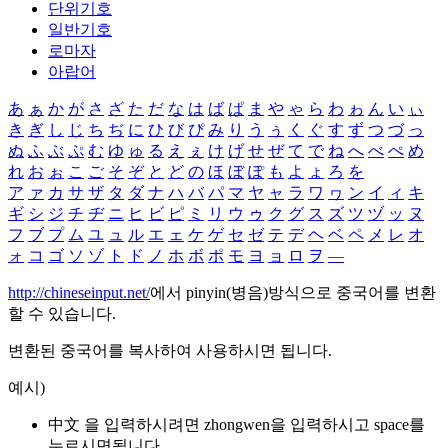
단위기호
일반기호
로마자
아랍어
あ
ぁ
か
が
さ
ざ
た
だ
な
は
ば
ぱ
ま
や
ゃ
ら
わ
ゎ
ん
い
ぃ
き
ぎ
し
じ
ち
ぢ
に
ひ
び
ぴ
み
り
う
ぅ
く
ぐ
す
ず
つ
づ
っ
ぬ
ふ
ぶ
ぷ
む
ゆ
ゅ
る
え
ぇ
け
げ
せ
ぜ
て
で
ね
へ
べ
ぺ
め
れ
お
ぉ
こ
ご
そ
ぞ
と
ど
の
ほ
ぼ
ぽ
も
よ
ょ
ろ
を
ア
ァ
カ
サ
ザ
タ
ダ
ナ
ハ
バ
パ
マ
ヤ
ャ
ラ
ワ
ヮ
ン
イ
ィ
キ
ギ
シ
ジ
チ
ヂ
ニ
ヒ
ビ
ピ
ミ
リ
ウ
ゥ
ク
グ
ス
ズ
ツ
ヅ
ッ
ヌ
フ
ブ
プ
ム
ユ
ュ
ル
エ
ェ
ケ
ゲ
セ
ゼ
テ
デ
ヘ
ベ
ペ
メ
レ
オ
ォ
コ
ゴ
ソ
ゾ
ト
ド
ノ
ホ
ボ
ポ
モ
ヨ
ョ
ロ
ヲ
―
http://chineseinput.net/
에서 pinyin(병음)방식으로 중국어를 변환
할 수 있습니다.
변환된 중국어를 복사하여 사용하시면 됩니다.
예시)
中文 을 입력하시려면
zhongwen
을 입력하시고 space를
누르시면됩니다.