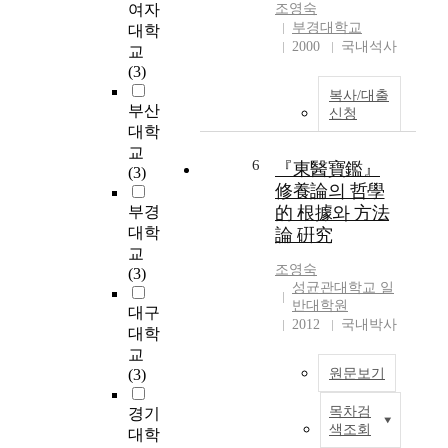
여자
조영숙
n
section of the "Garhe-
e
악
부경대학교
대학
i
Gypram", one of the
n
동
2000
국내석사
교
n
most famous books
'
작
(3)
c
written by Jang-Saeng
s
치
복사/대출
r
Kim. The main reason
s
료
부산
신청
e
why "Garhe-Gypram"
e
프
대학
a
was chosen as the
l
로
교
s
object of the study is
f
그
6
『東醫寶鑑』
(3)
i
because Jang-Saeng
r
램
修養論의 哲學
n
Kim has established
e
을
부경
的 根據와 方法
g
the framework of
g
1
대학
論 硏究
a
numerous theories
u
0
교
w
related to the Korean
l
차
조영숙
(3)
a
propriety and also
a
시
성균관대학교 일
r
made great impact in
t
에
반대학원
대구
e
the field. Therefore,
i
걸
2012
국내박사
대학
n
studying his "Propriety
o
쳐
교
e
Thought" is like
n
시
(3)
원문보기
s
making a shortcut to
m
행
s
understand the
o
하
목차검
경기
o
<
profound meaning of
d
였
색조회
대학
f
中
Korean propriety
e
다