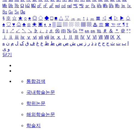
㎒
㎓
㎔
Ω
㏀
㏁
㎊
㎋
㎌
㏖
㏅
㎭
㎮
㎯
㏛
㎩
㎪
㎫
㎬
㏝
㏐
㏓
㏃
㏉
㏜
㏆
§
※
☆
★
○
●
◎
◇
◆
□
■
△
▽
→
←
↑
↓
↔
〓
◁
◀
▷
▶
♤
♠
♡
♥
♧
♣
⊙
◈
▣
◐
◑
▒
▤
▥
▨
▧
▦
▩
♨
☏
☎
☜
☞
¶
†
‡
↕
↗
↙
↖
↘
♭
♩
♪
♬
㉿
㈜
№
㏇
™
㏂
㏘
℡
＃
＆
＊
＠
ª
º
ⅰ
ⅱ
ⅲ
ⅳ
ⅴ
ⅵ
ⅶ
ⅷ
ⅸ
ⅹ
Ⅰ
Ⅱ
Ⅲ
Ⅳ
Ⅴ
Ⅵ
Ⅶ
Ⅷ
Ⅸ
Ⅹ
ا
ب
ت
ث
ج
ح
خ
د
ذ
ر
ز
س
ش
ص
ض
ط
ظ
ع
غ
ف
ق
ک
ل
م
ن
ه
و
ی
닫기
통합검색
국내학술논문
학위논문
해외학술논문
학술지