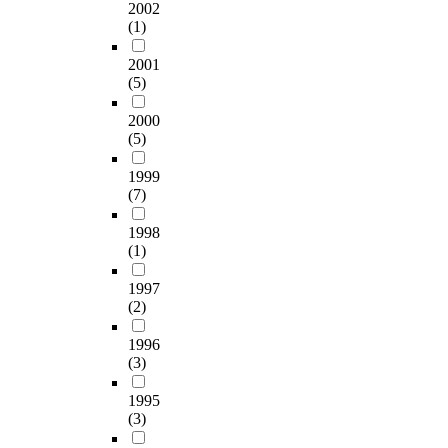
b
的
y
다
2002
provider should more
다
u
理
r
음
(1)
clarify the
.
k
論
e
과
responsibilities among
프
p
。
2001
l
같
the parties, provide the
로
r
《
(5)
a
다
relevant data with
그
o
東
t
.
which the depth and
2000
램
v
醫
e
(5)
frequency of damages
의
i
寶
d
첫
can be examined in
효
n
鑑
t
째
1999
case the service
과
c
》
o
,
(7)
providing entities are
를
e
有
p
사
responsible, and make
검
,
機
r
회
1998
their utmost effort to
증
a
地
e
생
(1)
prevent such problems.
하
n
綜
s
활
기
d
合
c
기
1997
위
7
了
h
술
(2)
해
w
隨
o
향
실
i
着
1996
o
상
험
l
時
(3)
l
을
집
d
代
c
위
1995
단
w
而
h
한
(3)
과
a
變
i
모
통
t
化
l
듬