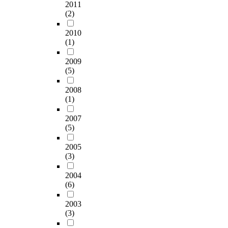
countries in the world.
2011
시
8
6
n
을
(2)
Fourthly, the liability
하
d
世
t
알
in errors or defaults in
였
e
紀
i
수
2010
operating central date
고
e
末
n
있
(1)
registry of Bolero
통
r
近
g
었
International Limited
제
f
2
s
다
2009
is limited to
집
r
0
t
.
(5)
US$100,000. The
단
o
0
r
amount is not
은
m
0
e
본
2008
sufficient to the many
이
3
年
s
연
(1)
cargo owners to cover
기
1
來
s
구
the damages. If the
간
f
無
2007
i
의
users of Bolero
동
a
數
(5)
s
결
electronic bill of
안
r
的
n
과
lading can not be
2005
아
m
書
e
분
(3)
indemnified for their
무
s
籍
g
석
damages caused by the
처
a
而
a
에
2004
service provider's
치
t
設
t
따
(6)
mistake, it is difficult
를
C
立
i
른
to use the Bolero
하
h
其
v
결
2003
electronic bill of
지
o
自
e
론
(3)
lading in practice.
않
n
身
l
은
Therefore, the service
았