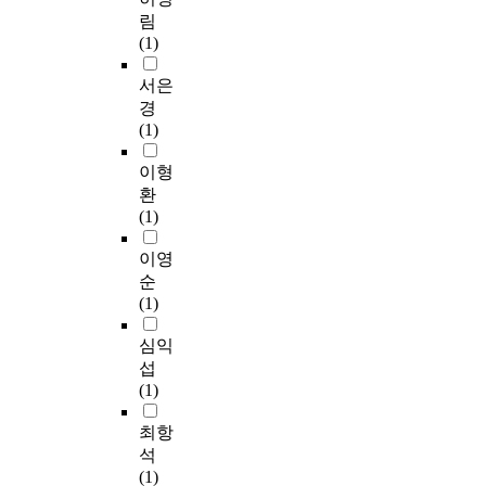
하
v
內
d
연
림
여
e
在
i
주
(1)
평
l
着
a
가
균
y
一
t
처
서은
과
.
種
e
음
경
표
H
認
d
임
(1)
준
e
爲
b
에
편
m
心
y
불
이형
차
a
理
m
구
환
를
t
和
a
하
(1)
구
o
生
t
고
하
l
理
e
매
이영
였
o
具
r
단
순
다
g
有
n
계
(1)
.
y
密
a
마
또
w
切
l
다
심익
한
a
的
p
특
섭
집
s
相
a
별
(1)
단
a
互
r
한
간
n
關
e
어
최항
의
a
係
n
려
석
차
l
的
t
움
(1)
이