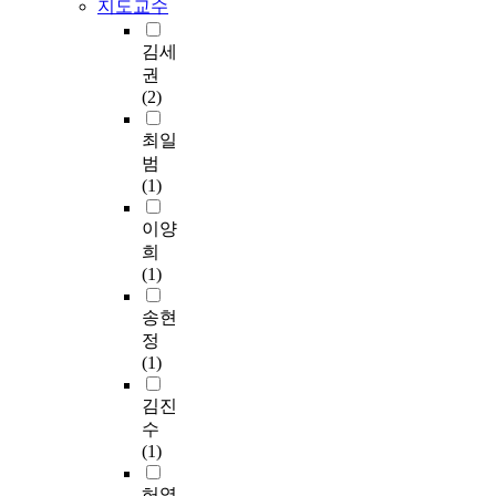
지도교수
료
i
思
n
는
들
n
惟
a
모
김세
은
g
基
l
듬
권
S
2
礎
p
북
(2)
P
0
不
a
가
S
0
是
r
락
최일
S
5
將
e
치
범
/
t
人
n
기
(1)
W
o
的
t
학
I
2
精
i
습
이양
N
0
神
n
은
희
1
0
和
g
대
(1)
2
7
肉
s
다
.
,
體
t
수
송현
0
r
分
r
의
정
프
e
離
e
대
(1)
로
s
看
s
상
그
p
待
s
자
김진
램
e
的
i
가
수
을
c
,
s
모
(1)
이
t
所
m
듬
용
i
以
e
북
허영