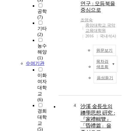
연구 : 모듬북을
g
t
중심으로
a
h
공학
s
i
(7)
조영숙
a
s
중앙대학교 국악
n
s
기타
교육대학원
a
t
(2)
2016
국내석사
l
u
t
농수
d
원문보기
e
y
해양
r
w
(1)
목차검
n
수여기관
a
본
색조회
a
s
연
t
t
구
이화
음성듣기
i
o
는
여자
v
d
지
대학
e
e
체
교
f
v
장
(6)
a
e
애
4
沙溪 金長生의
r
l
를
경희
禮學思想 硏究 :
m
o
가
대학
『家禮輯覽』
i
p
진
교
「昏禮篇」을
n
a
성
(5)