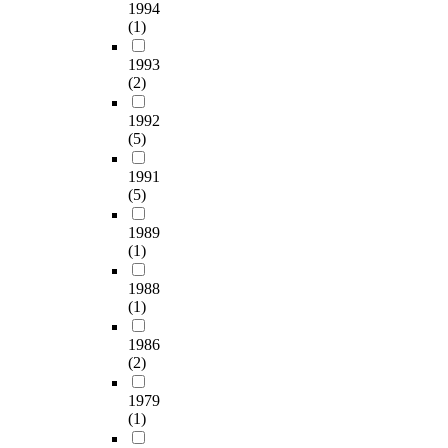
1994
제
e
的
d
북
(1)
집
r
理
r
/
단
d
論
e
동
1993
에
e
。
n
작
(2)
프
e
然
'
치
로
r
而
s
료
1992
그
f
作
s
의
(5)
램
r
爲
e
단
실
o
其
1991
l
계
시
m
根
(5)
f
적
전
C
幹
-
제
1989
과
h
,
r
시
(1)
실
o
卽
e
는
시
n
人
g
음
1988
직
b
和
u
악
(1)
후
u
宇
l
활
에
k
宙
a
동
1986
정
w
是
t
과
(2)
서
i
相
i
관
조
l
互
o
련
1979
절
d
關
n
한
(1)
검
a
聯
.
많