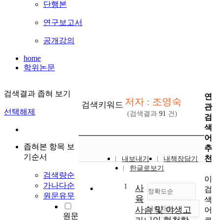
단행본
연구보고서
공개강의
home
학위논문
검색결과 좁혀 보기
연
저자 : 조영숙
검색키워드
관
선택해제
(검색결과
91
건)
검
색
어
좁혀본 항목 보
추
기순서
천
내보내기
내책장담기
한글로보기
검색량순
이
가나다순
1
사
검
정확도순
원문유무
육
색
사슴 및 야생고
내림차순
어
정확도
원문