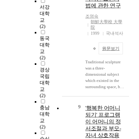
h
據
the time, this
f
술
법에 관한 연구
c
和
서강
framework became a
m
에
o
方
yardstick for
대학
a
차
조영숙
m
法
consciously
교
t
이
朝鮮大學校 大學
m
論
performing the
(2)
e
를
院
o
的
propriety steps, as it
r
알
1999
국내석사
n
硏
revived the meaning of
동국
n
아
l
究
the thought. Therefore,
대학
a
보
원문보기
y
a thorough analysis on
l
기
교
o
"Garhe-Gypram" has
p
위
(2)
Traditional sculpture
c
曹
important value if one
a
하
was a three-
c
英
intends to make a
경상
r
여
dimensional subject
u
淑
study on the basis of
e
사
국립
which existed in the
r
the propriety thought
n
용
대학
surrounding space, but
i
成
and detailed steps of
t
한
교
the materials and
n
均
performing the
i
사
(2)
techniques varied
c
館
propriety, as this thesis
n
회
according to the
a
大
seeks. For this purpose,
9
g
생
충남
'행복한 어머니
development of
t
學
this thesis reviewed the
s
활
대학
되기' 프로그램
science and industrial
t
校
characteristics of
t
기
교
이 어머니의 정
culture. The object was
l
religiousness versus
r
술
(2)
서조절과 부모-
made through an
e
東
morality,
e
척
자녀 상호작용
expansion of molding
.
洋
unchangeability versus
s
도
숭실