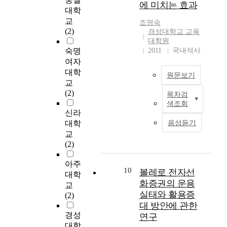
에 미치는 효과
style. Among the best
D
哲
changeability and
s
는
대학
is Junk sculpture,
e
學
inheritance of family
,
T
교
조영숙
which has put the Junk
e
科
tradition versus social
m
r
(2)
경성대학교 교육
of modern society into
r
realization of morality.
a
o
대학원
the world of Art.
c
First, religious
t
w
숙명
2011
국내석사
Assemblage for junk
a
《
characteristics of the
e
e
여자
sculpture is defined as
n
東
wedding ceremony can
r
r
대학
원문보기
"collection" or
b
醫
be observed from the
n
,
교
"assembling". It is the
e
寶
traditional reporting
a
B
(2)
목차검
technique that renders
본
o
鑑
ceremony to ancestors
l
r
색조회
the three-dimensional
연
n
》
of the marriage held in
b
y
신라
sculpture into plain
구
e
的
the place where spirits
e
a
대학
음성듣기
pictures though
는
o
修
of ancestors are
h
n
교
uniting the many kinds
‘
f
養
gathered. This act is an
a
d
(2)
of things around us.
행
t
論
important process of
v
&
The collage of the
복
h
以
the wedding ceremony
i
A
아주
cubists were the first
한
e
宇
and implies the
10
o
r
볼레로 전자선
대학
junk sculpture.
어
s
宙
religiousness of
r
g
화증권의 운용
교
"Ready-made"
머
u
和
holding a ceremony to
,
y
실태와 활용증
(2)
appeared as an
니
s
人
pray to the god as well
a
l
대 방안에 관한
expressive techniques
되
c
類
as to the ancestors.
n
e
경성
연구
of the anti-art
기
e
是
Showing respect to
d
(
대학