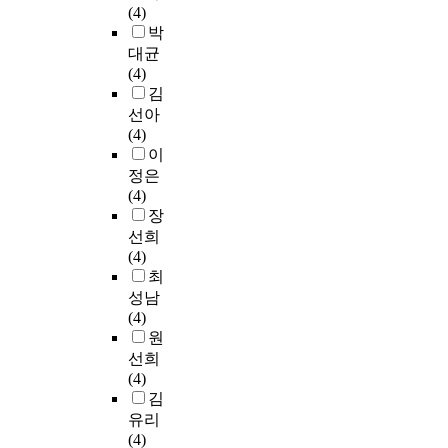
(4)
박
대균
(4)
김
선아
(4)
이
정은
(4)
장
선희
(4)
최
성남
(4)
원
선희
(4)
김
유리
(4)