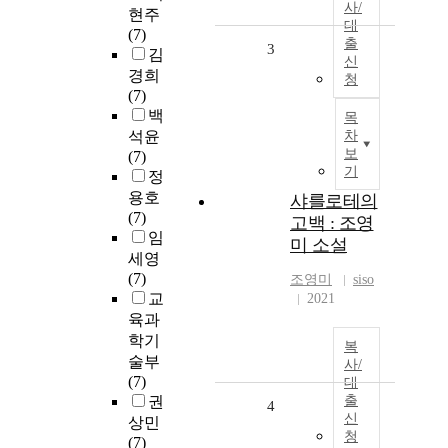
사/
현주
대
(7)
출
3
김
신
경희
청
(7)
백
목
석윤
차
보
(7)
기
정
용호
샤를로테의
(7)
고백 : 조영
임
미 소설
세영
(7)
조영미
siso
교
2021
육과
학기
복
술부
사/
(7)
대
권
출
4
신
상민
청
(7)