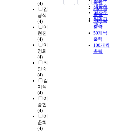
연도순
출력
(4)
제목순
20개씩
김
저자순
출력
광식
발행기
30개씩
(4)
관순
출력
이
50개씩
현진
(4)
출력
이
100개씩
영희
출력
(4)
최
인숙
(4)
김
이석
(4)
이
승현
(4)
이
춘희
(4)