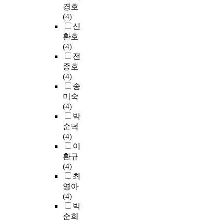
경호
(4)
신
환호
(4)
전
종호
(4)
송
미숙
(4)
박
순덕
(4)
이
환규
(4)
최
영아
(4)
박
순희