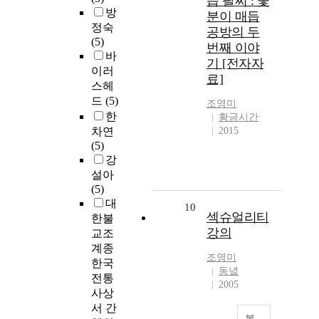
듭 팔찌 : 꽃
방
분이 매듭
정숙
공방의 두
(5)
번째 이야
바
기 [전자자
이러
료]
스헤
드
(5)
조영미
한
황금시간
차연
2015
(5)
강
설아
(5)
대
10
섹슈얼리티
한불
강의
교조
계종
조영미
한국
동녘
전통
2005
사상
서 간
복