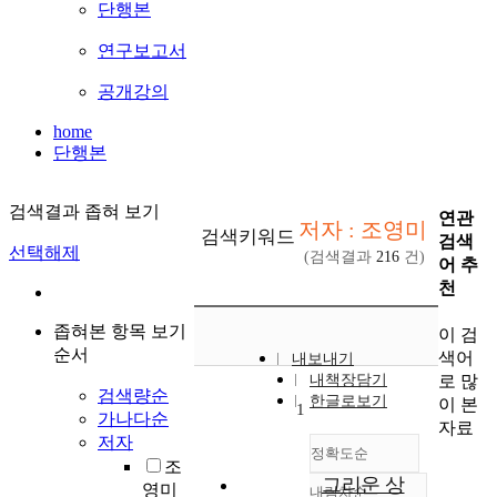
단행본
연구보고서
공개강의
home
단행본
검색결과 좁혀 보기
연관
저자 : 조영미
검색키워드
검색
선택해제
(검색결과
216
건)
어 추
천
좁혀본 항목 보기
이 검
순서
색어
내보내기
로 많
내책장담기
검색량순
한글로보기
이 본
1
가나다순
자료
저자
정확도순
조
그리운 상
영미
내림차순