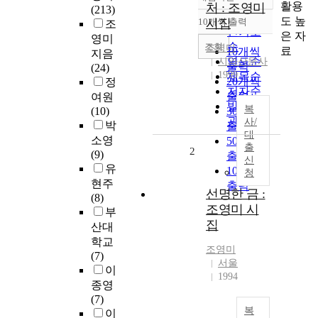
정확도
활용
처 : 조영미
(213)
순
도 높
10개씩 출력
시집
조
내림차순
인기도
은 자
영미
순
조회
조영미
료
10개씩
지음
연도순
시와산문사
출력
(24)
1999
제목순
20개씩
정
저자순
출력
여원
발행기
복
(10)
30개씩
관순
사/
박
출력
대
소영
50개씩
출
2
(9)
출력
신
유
100개씩
청
현주
출력
선명한 금 :
(8)
조영미 시
부
집
산대
학교
조영미
(7)
서울
이
1994
종영
(7)
복
이