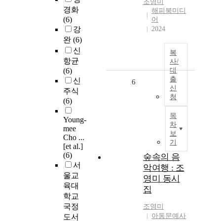
조영미
경화
해피북미디
(6)
어
강
2024
완
(6)
신
복
항균
사/
(6)
대
출
신
6
신
주식
청
(6)
목
Young-
차
mee
보
Cho ...
기
[et al.]
(6)
숲속의 음
서
악여행 : 조
울교
영미 동시
육대
집
학교
국정
조영미
아동문예사
도서