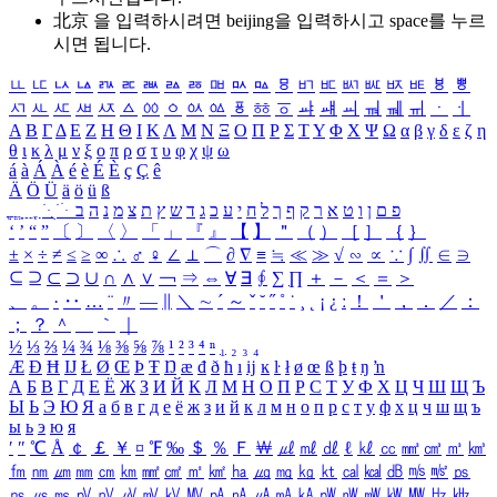
北京 을 입력하시려면
beijing
을 입력하시고 space를 누르
시면 됩니다.
ㅥ
ㅦ
ㅧ
ㅨ
ㅩ
ㅪ
ㅫ
ㅬ
ㅭ
ㅮ
ㅯ
ㅰ
ㅱ
ㅲ
ㅳ
ㅴ
ㅵ
ㅶ
ㅷ
ㅸ
ㅹ
ㅺ
ㅻ
ㅼ
ㅽ
ㅾ
ㅿ
ㆀ
ㆁ
ㆂ
ㆃ
ㆄ
ㆅ
ㆆ
ㆇ
ㆈ
ㆉ
ㆊ
ㆋ
ㆌ
ㆍ
ㆎ
Α
Β
Γ
Δ
Ε
Ζ
Η
Θ
Ι
Κ
Λ
Μ
Ν
Ξ
Ο
Π
Ρ
Σ
Τ
Υ
Φ
Χ
Ψ
Ω
α
β
γ
δ
ε
ζ
η
θ
ι
κ
λ
μ
ν
ξ
ο
π
ρ
σ
τ
υ
φ
χ
ψ
ω
á
à
Á
À
é
è
É
È
ç
Ç
ê
Ä
Ö
Ü
ä
ö
ü
ß
ְ
ֳ
ֲ
ֱ
ָ
ַ
ֵ
ֶ
ִ
ֹ
ּ
ֻ
ׂ
ׁ
ּ
ב
ה
נ
מ
צ
ת
ץ
ש
ד
ג
כ
ע
י
ח
ל
ך
ף
ק
ר
א
ט
ו
ן
ם
פ
‘
’
“
”
〔
〕
〈
〉
「
」
『
』
【
】
＂
（
）
［
］
｛
｝
±
×
÷
≠
≤
≥
∞
∴
♂
♀
∠
⊥
⌒
∂
∇
≡
≒
≪
≫
√
∽
∝
∵
∫
∬
∈
∋
⊆
⊇
⊂
⊃
∪
∩
∧
∨
￢
⇒
⇔
∀
∃
∮
∑
∏
＋
－
＜
＝
＞
、
。
·
‥
…
¨
〃
―
∥
＼
∼
´
～
ˇ
˘
˝
˚
˙
¸
˛
¡
¿
ː
！
＇
，
．
／
：
；
？
＾
＿
｀
｜
½
⅓
⅔
¼
¾
⅛
⅜
⅝
⅞
¹
²
³
⁴
ⁿ
₁
₂
₃
₄
Æ
Ð
Ħ
Ĳ
Ł
Ø
Œ
Þ
Ŧ
Ŋ
æ
đ
ð
ħ
ı
ĳ
ĸ
ŀ
ł
ø
œ
ß
þ
ŧ
ŋ
ŉ
А
Б
В
Г
Д
Е
Ё
Ж
З
И
Й
К
Л
М
Н
О
П
Р
С
Т
У
Ф
Х
Ц
Ч
Ш
Щ
Ъ
Ы
Ь
Э
Ю
Я
а
б
в
г
д
е
ё
ж
з
и
й
к
л
м
н
о
п
р
с
т
у
ф
х
ц
ч
ш
щ
ъ
ы
ь
э
ю
я
′
″
℃
Å
￠
￡
￥
¤
℉
‰
＄
％
Ｆ
￦
㎕
㎖
㎗
ℓ
㎘
㏄
㎣
㎤
㎥
㎦
㎙
㎚
㎛
㎜
㎝
㎞
㎟
㎠
㎡
㎢
㏊
㎍
㎎
㎏
㏏
㎈
㎉
㏈
㎧
㎨
㎰
㎱
㎲
㎳
㎴
㎵
㎶
㎷
㎸
㎹
㎀
㎁
㎂
㎃
㎄
㎺
㎻
㎽
㎾
㎿
㎐
㎑