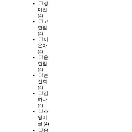
정
미진
(4)
고
한철
(4)
이
은아
(4)
윤
현철
(4)
손
진희
(4)
김
하나
(4)
조
영미
글
(4)
송