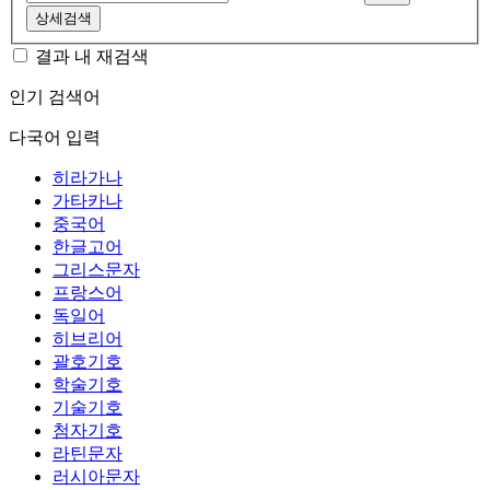
상세검색
결과 내 재검색
인기 검색어
다국어 입력
히라가나
가타카나
중국어
한글고어
그리스문자
프랑스어
독일어
히브리어
괄호기호
학술기호
기술기호
첨자기호
라틴문자
러시아문자