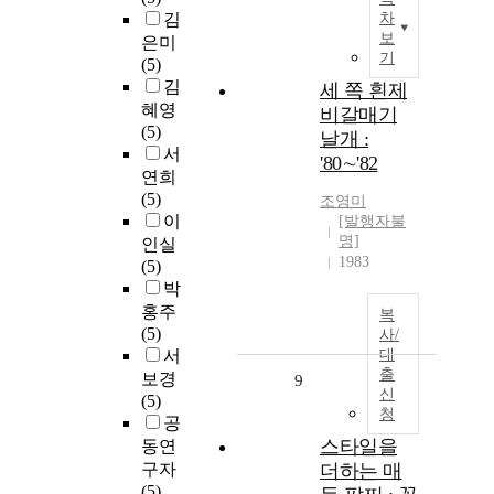
김
차
보
은미
기
(5)
김
세 쪽 흰제
혜영
비갈매기
(5)
날개 :
서
'80∼'82
연희
(5)
조영미
이
[발행자불
명]
인실
1983
(5)
박
홍주
복
(5)
사/
서
대
출
보경
9
신
(5)
청
공
스타일을
동연
구자
더하는 매
(5)