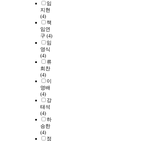
임
지현
(4)
책
임연
구
(4)
임
영식
(4)
류
희찬
(4)
이
영배
(4)
강
태석
(4)
하
승한
(4)
정