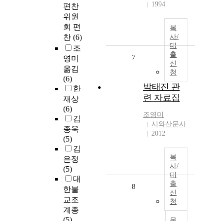
1994
편찬
위원
회 편
복
찬
(6)
사/
대
조
출
7
영미
신
옮김
청
(6)
박태진 관
한
련 자료집
재상
(6)
조영미
김
시와산문사
종욱
2012
(5)
김
복
은정
사/
(5)
대
대
출
8
한불
신
교조
청
계종
(5)
목