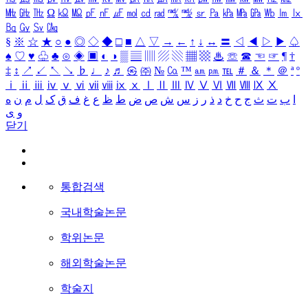
㎒
㎓
㎔
Ω
㏀
㏁
㎊
㎋
㎌
㏖
㏅
㎭
㎮
㎯
㏛
㎩
㎪
㎫
㎬
㏝
㏐
㏓
㏃
㏉
㏜
㏆
§
※
☆
★
○
●
◎
◇
◆
□
■
△
▽
→
←
↑
↓
↔
〓
◁
◀
▷
▶
♤
♠
♡
♥
♧
♣
⊙
◈
▣
◐
◑
▒
▤
▥
▨
▧
▦
▩
♨
☏
☎
☜
☞
¶
†
‡
↕
↗
↙
↖
↘
♭
♩
♪
♬
㉿
㈜
№
㏇
™
㏂
㏘
℡
＃
＆
＊
＠
ª
º
ⅰ
ⅱ
ⅲ
ⅳ
ⅴ
ⅵ
ⅶ
ⅷ
ⅸ
ⅹ
Ⅰ
Ⅱ
Ⅲ
Ⅳ
Ⅴ
Ⅵ
Ⅶ
Ⅷ
Ⅸ
Ⅹ
ا
ب
ت
ث
ج
ح
خ
د
ذ
ر
ز
س
ش
ص
ض
ط
ظ
ع
غ
ف
ق
ک
ل
م
ن
ه
و
ی
닫기
통합검색
국내학술논문
학위논문
해외학술논문
학술지