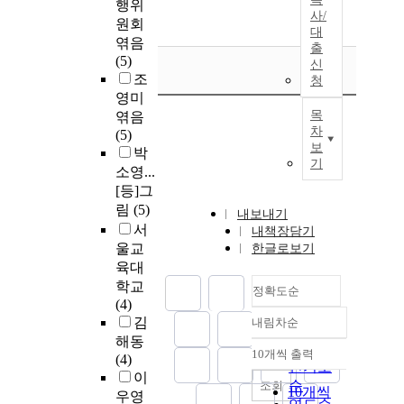
행위
사/
원회
대
엮음
출
(5)
신
조
청
영미
목
엮음
차
(5)
보
박
기
소영...
[등]그
림
(5)
내보내기
서
내책장담기
울교
한글로보기
육대
학교
정확도순
(4)
김
내림차순
정확도
해동
순
10개씩 출력
(4)
내림차순
인기도
이
순
조회
10개씩
우영