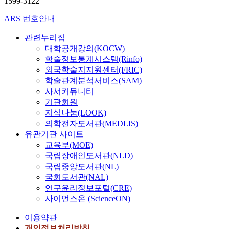
1599-3122
ARS 번호안내
관련누리집
대학공개강의(KOCW)
학술정보통계시스템(Rinfo)
외국학술지지원센터(FRIC)
학술관계분석서비스(SAM)
사서커뮤니티
기관회원
지식나눔(LOOK)
의학전자도서관(MEDLIS)
유관기관 사이트
교육부(MOE)
국립장애인도서관(NLD)
국립중앙도서관(NL)
국회도서관(NAL)
연구윤리정보포털(CRE)
사이언스온 (ScienceON)
이용약관
개인정보처리방침