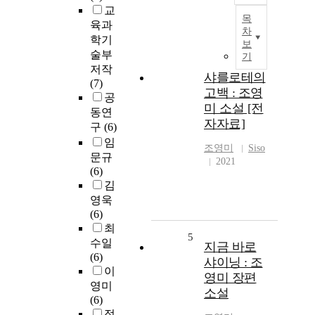
교
목
육과
차
학기
보
술부
기
저작
샤를로테의
(7)
고백 : 조영
공
미 소설 [전
동연
자자료]
구
(6)
임
조영미
Siso
문규
2021
(6)
김
영욱
(6)
최
5
수일
지금 바로
(6)
샤이닝 : 조
이
영미 장편
영미
소설
(6)
정