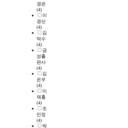
경은
(4)
이
경선
(4)
김
덕수
(4)
금
성출
판사
(4)
김
은우
(4)
이
재홍
(4)
조
민정
(4)
박