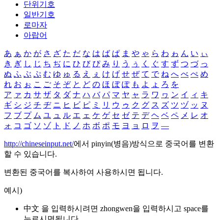
단위기호
일반기호
로마자
아랍어
あ
ぁ
か
が
さ
ざ
た
だ
な
は
ば
ぱ
ま
や
ゃ
ら
わ
ゎ
ん
い
ぃ
き
ぎ
し
じ
ち
ぢ
に
ひ
び
ぴ
み
り
う
ぅ
く
ぐ
す
ず
つ
づ
っ
ぬ
ふ
ぶ
ぷ
む
ゆ
ゅ
る
え
ぇ
け
げ
せ
ぜ
て
で
ね
へ
べ
ぺ
め
れ
お
ぉ
こ
ご
そ
ぞ
と
ど
の
ほ
ぼ
ぽ
も
よ
ょ
ろ
を
ア
ァ
カ
サ
ザ
タ
ダ
ナ
ハ
バ
パ
マ
ヤ
ャ
ラ
ワ
ヮ
ン
イ
ィ
キ
ギ
シ
ジ
チ
ヂ
ニ
ヒ
ビ
ピ
ミ
リ
ウ
ゥ
ク
グ
ス
ズ
ツ
ヅ
ッ
ヌ
フ
ブ
プ
ム
ユ
ュ
ル
エ
ェ
ケ
ゲ
セ
ゼ
テ
デ
ヘ
ベ
ペ
メ
レ
オ
ォ
コ
ゴ
ソ
ゾ
ト
ド
ノ
ホ
ボ
ポ
モ
ヨ
ョ
ロ
ヲ
―
http://chineseinput.net/
에서 pinyin(병음)방식으로 중국어를 변환
할 수 있습니다.
변환된 중국어를 복사하여 사용하시면 됩니다.
예시)
中文 을 입력하시려면
zhongwen
을 입력하시고 space를
누르시면됩니다.