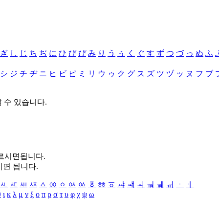
ぎ
し
じ
ち
ぢ
に
ひ
び
ぴ
み
り
う
ぅ
く
ぐ
す
ず
つ
づ
っ
ぬ
ふ
シ
ジ
チ
ヂ
ニ
ヒ
ビ
ピ
ミ
リ
ウ
ゥ
ク
グ
ス
ズ
ツ
ヅ
ッ
ヌ
フ
ブ
할 수 있습니다.
누르시면됩니다.
시면 됩니다.
ㅻ
ㅼ
ㅽ
ㅾ
ㅿ
ㆀ
ㆁ
ㆂ
ㆃ
ㆄ
ㆅ
ㆆ
ㆇ
ㆈ
ㆉ
ㆊ
ㆋ
ㆌ
ㆍ
ㆎ
θ
ι
κ
λ
μ
ν
ξ
ο
π
ρ
σ
τ
υ
φ
χ
ψ
ω