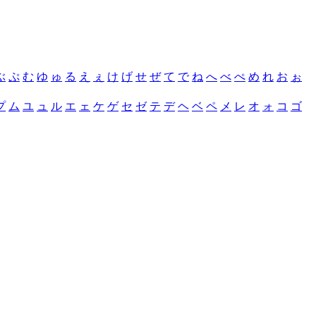
ぶ
ぷ
む
ゆ
ゅ
る
え
ぇ
け
げ
せ
ぜ
て
で
ね
へ
べ
ぺ
め
れ
お
ぉ
プ
ム
ユ
ュ
ル
エ
ェ
ケ
ゲ
セ
ゼ
テ
デ
ヘ
ベ
ペ
メ
レ
オ
ォ
コ
ゴ