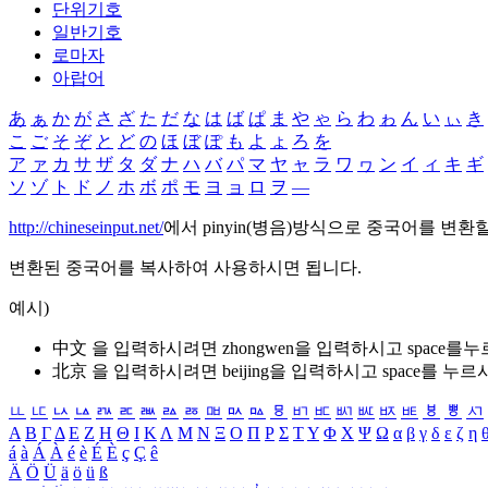
단위기호
일반기호
로마자
아랍어
あ
ぁ
か
が
さ
ざ
た
だ
な
は
ば
ぱ
ま
や
ゃ
ら
わ
ゎ
ん
い
ぃ
き
こ
ご
そ
ぞ
と
ど
の
ほ
ぼ
ぽ
も
よ
ょ
ろ
を
ア
ァ
カ
サ
ザ
タ
ダ
ナ
ハ
バ
パ
マ
ヤ
ャ
ラ
ワ
ヮ
ン
イ
ィ
キ
ギ
ソ
ゾ
ト
ド
ノ
ホ
ボ
ポ
モ
ヨ
ョ
ロ
ヲ
―
http://chineseinput.net/
에서 pinyin(병음)방식으로 중국어를 변환
변환된 중국어를 복사하여 사용하시면 됩니다.
예시)
中文 을 입력하시려면
zhongwen
을 입력하시고 space를
北京 을 입력하시려면
beijing
을 입력하시고 space를 누르
ㅥ
ㅦ
ㅧ
ㅨ
ㅩ
ㅪ
ㅫ
ㅬ
ㅭ
ㅮ
ㅯ
ㅰ
ㅱ
ㅲ
ㅳ
ㅴ
ㅵ
ㅶ
ㅷ
ㅸ
ㅹ
ㅺ
Α
Β
Γ
Δ
Ε
Ζ
Η
Θ
Ι
Κ
Λ
Μ
Ν
Ξ
Ο
Π
Ρ
Σ
Τ
Υ
Φ
Χ
Ψ
Ω
α
β
γ
δ
ε
ζ
η
á
à
Á
À
é
è
É
È
ç
Ç
ê
Ä
Ö
Ü
ä
ö
ü
ß