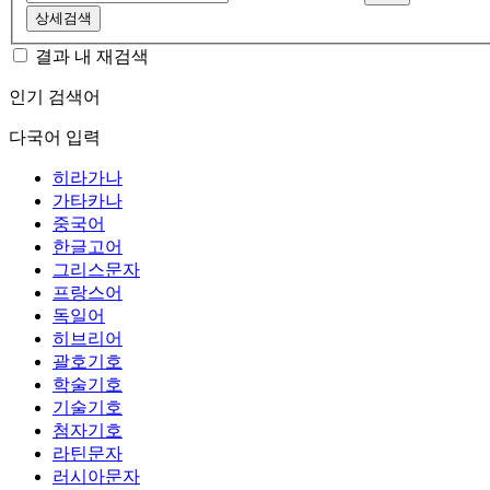
상세검색
결과 내 재검색
인기 검색어
다국어 입력
히라가나
가타카나
중국어
한글고어
그리스문자
프랑스어
독일어
히브리어
괄호기호
학술기호
기술기호
첨자기호
라틴문자
러시아문자