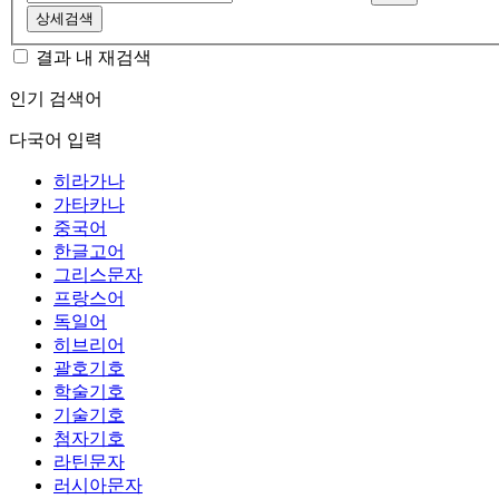
상세검색
결과 내 재검색
인기 검색어
다국어 입력
히라가나
가타카나
중국어
한글고어
그리스문자
프랑스어
독일어
히브리어
괄호기호
학술기호
기술기호
첨자기호
라틴문자
러시아문자