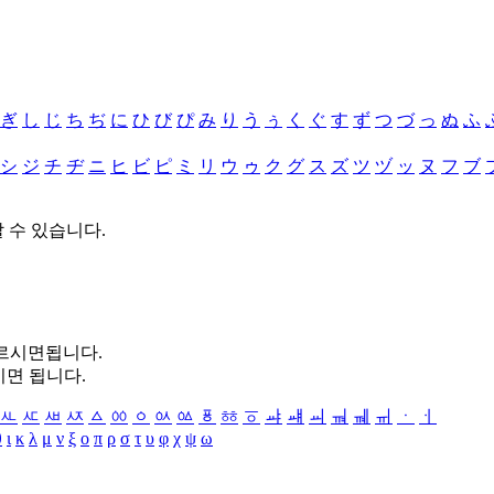
ぎ
し
じ
ち
ぢ
に
ひ
び
ぴ
み
り
う
ぅ
く
ぐ
す
ず
つ
づ
っ
ぬ
ふ
シ
ジ
チ
ヂ
ニ
ヒ
ビ
ピ
ミ
リ
ウ
ゥ
ク
グ
ス
ズ
ツ
ヅ
ッ
ヌ
フ
ブ
할 수 있습니다.
누르시면됩니다.
시면 됩니다.
ㅻ
ㅼ
ㅽ
ㅾ
ㅿ
ㆀ
ㆁ
ㆂ
ㆃ
ㆄ
ㆅ
ㆆ
ㆇ
ㆈ
ㆉ
ㆊ
ㆋ
ㆌ
ㆍ
ㆎ
θ
ι
κ
λ
μ
ν
ξ
ο
π
ρ
σ
τ
υ
φ
χ
ψ
ω