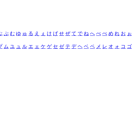
ぶ
ぷ
む
ゆ
ゅ
る
え
ぇ
け
げ
せ
ぜ
て
で
ね
へ
べ
ぺ
め
れ
お
ぉ
プ
ム
ユ
ュ
ル
エ
ェ
ケ
ゲ
セ
ゼ
テ
デ
ヘ
ベ
ペ
メ
レ
オ
ォ
コ
ゴ