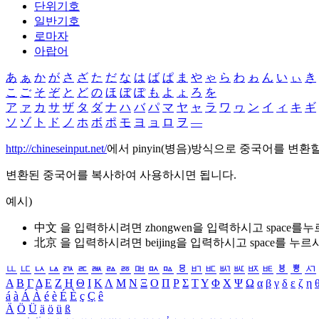
단위기호
일반기호
로마자
아랍어
あ
ぁ
か
が
さ
ざ
た
だ
な
は
ば
ぱ
ま
や
ゃ
ら
わ
ゎ
ん
い
ぃ
き
こ
ご
そ
ぞ
と
ど
の
ほ
ぼ
ぽ
も
よ
ょ
ろ
を
ア
ァ
カ
サ
ザ
タ
ダ
ナ
ハ
バ
パ
マ
ヤ
ャ
ラ
ワ
ヮ
ン
イ
ィ
キ
ギ
ソ
ゾ
ト
ド
ノ
ホ
ボ
ポ
モ
ヨ
ョ
ロ
ヲ
―
http://chineseinput.net/
에서 pinyin(병음)방식으로 중국어를 변환
변환된 중국어를 복사하여 사용하시면 됩니다.
예시)
中文 을 입력하시려면
zhongwen
을 입력하시고 space를
北京 을 입력하시려면
beijing
을 입력하시고 space를 누르
ㅥ
ㅦ
ㅧ
ㅨ
ㅩ
ㅪ
ㅫ
ㅬ
ㅭ
ㅮ
ㅯ
ㅰ
ㅱ
ㅲ
ㅳ
ㅴ
ㅵ
ㅶ
ㅷ
ㅸ
ㅹ
ㅺ
Α
Β
Γ
Δ
Ε
Ζ
Η
Θ
Ι
Κ
Λ
Μ
Ν
Ξ
Ο
Π
Ρ
Σ
Τ
Υ
Φ
Χ
Ψ
Ω
α
β
γ
δ
ε
ζ
η
á
à
Á
À
é
è
É
È
ç
Ç
ê
Ä
Ö
Ü
ä
ö
ü
ß