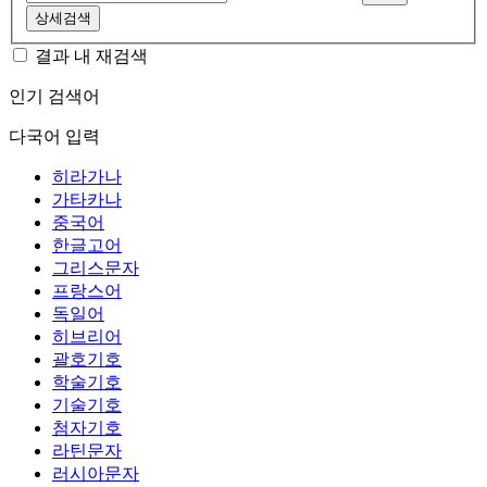
상세검색
결과 내 재검색
인기 검색어
다국어 입력
히라가나
가타카나
중국어
한글고어
그리스문자
프랑스어
독일어
히브리어
괄호기호
학술기호
기술기호
첨자기호
라틴문자
러시아문자