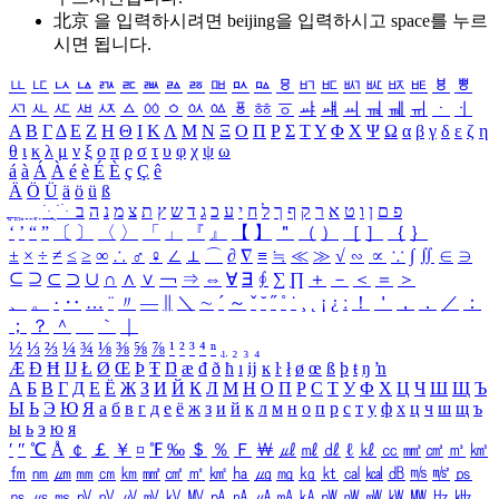
北京 을 입력하시려면
beijing
을 입력하시고 space를 누르
시면 됩니다.
ㅥ
ㅦ
ㅧ
ㅨ
ㅩ
ㅪ
ㅫ
ㅬ
ㅭ
ㅮ
ㅯ
ㅰ
ㅱ
ㅲ
ㅳ
ㅴ
ㅵ
ㅶ
ㅷ
ㅸ
ㅹ
ㅺ
ㅻ
ㅼ
ㅽ
ㅾ
ㅿ
ㆀ
ㆁ
ㆂ
ㆃ
ㆄ
ㆅ
ㆆ
ㆇ
ㆈ
ㆉ
ㆊ
ㆋ
ㆌ
ㆍ
ㆎ
Α
Β
Γ
Δ
Ε
Ζ
Η
Θ
Ι
Κ
Λ
Μ
Ν
Ξ
Ο
Π
Ρ
Σ
Τ
Υ
Φ
Χ
Ψ
Ω
α
β
γ
δ
ε
ζ
η
θ
ι
κ
λ
μ
ν
ξ
ο
π
ρ
σ
τ
υ
φ
χ
ψ
ω
á
à
Á
À
é
è
É
È
ç
Ç
ê
Ä
Ö
Ü
ä
ö
ü
ß
ְ
ֳ
ֲ
ֱ
ָ
ַ
ֵ
ֶ
ִ
ֹ
ּ
ֻ
ׂ
ׁ
ּ
ב
ה
נ
מ
צ
ת
ץ
ש
ד
ג
כ
ע
י
ח
ל
ך
ף
ק
ר
א
ט
ו
ן
ם
פ
‘
’
“
”
〔
〕
〈
〉
「
」
『
』
【
】
＂
（
）
［
］
｛
｝
±
×
÷
≠
≤
≥
∞
∴
♂
♀
∠
⊥
⌒
∂
∇
≡
≒
≪
≫
√
∽
∝
∵
∫
∬
∈
∋
⊆
⊇
⊂
⊃
∪
∩
∧
∨
￢
⇒
⇔
∀
∃
∮
∑
∏
＋
－
＜
＝
＞
、
。
·
‥
…
¨
〃
―
∥
＼
∼
´
～
ˇ
˘
˝
˚
˙
¸
˛
¡
¿
ː
！
＇
，
．
／
：
；
？
＾
＿
｀
｜
½
⅓
⅔
¼
¾
⅛
⅜
⅝
⅞
¹
²
³
⁴
ⁿ
₁
₂
₃
₄
Æ
Ð
Ħ
Ĳ
Ł
Ø
Œ
Þ
Ŧ
Ŋ
æ
đ
ð
ħ
ı
ĳ
ĸ
ŀ
ł
ø
œ
ß
þ
ŧ
ŋ
ŉ
А
Б
В
Г
Д
Е
Ё
Ж
З
И
Й
К
Л
М
Н
О
П
Р
С
Т
У
Ф
Х
Ц
Ч
Ш
Щ
Ъ
Ы
Ь
Э
Ю
Я
а
б
в
г
д
е
ё
ж
з
и
й
к
л
м
н
о
п
р
с
т
у
ф
х
ц
ч
ш
щ
ъ
ы
ь
э
ю
я
′
″
℃
Å
￠
￡
￥
¤
℉
‰
＄
％
Ｆ
￦
㎕
㎖
㎗
ℓ
㎘
㏄
㎣
㎤
㎥
㎦
㎙
㎚
㎛
㎜
㎝
㎞
㎟
㎠
㎡
㎢
㏊
㎍
㎎
㎏
㏏
㎈
㎉
㏈
㎧
㎨
㎰
㎱
㎲
㎳
㎴
㎵
㎶
㎷
㎸
㎹
㎀
㎁
㎂
㎃
㎄
㎺
㎻
㎽
㎾
㎿
㎐
㎑