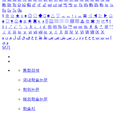
㎒
㎓
㎔
Ω
㏀
㏁
㎊
㎋
㎌
㏖
㏅
㎭
㎮
㎯
㏛
㎩
㎪
㎫
㎬
㏝
㏐
㏓
㏃
㏉
㏜
㏆
§
※
☆
★
○
●
◎
◇
◆
□
■
△
▽
→
←
↑
↓
↔
〓
◁
◀
▷
▶
♤
♠
♡
♥
♧
♣
⊙
◈
▣
◐
◑
▒
▤
▥
▨
▧
▦
▩
♨
☏
☎
☜
☞
¶
†
‡
↕
↗
↙
↖
↘
♭
♩
♪
♬
㉿
㈜
№
㏇
™
㏂
㏘
℡
＃
＆
＊
＠
ª
º
ⅰ
ⅱ
ⅲ
ⅳ
ⅴ
ⅵ
ⅶ
ⅷ
ⅸ
ⅹ
Ⅰ
Ⅱ
Ⅲ
Ⅳ
Ⅴ
Ⅵ
Ⅶ
Ⅷ
Ⅸ
Ⅹ
ا
ب
ت
ث
ج
ح
خ
د
ذ
ر
ز
س
ش
ص
ض
ط
ظ
ع
غ
ف
ق
ک
ل
م
ن
ه
و
ی
닫기
통합검색
국내학술논문
학위논문
해외학술논문
학술지