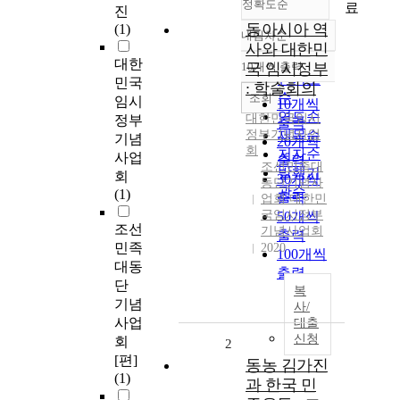
정확도순
료
진
동아시아 역
(1)
내림차순
정확도
사와 대한민
순
대한
10개씩 출력
국 임시정부
내림차순
인기도
민국
: 학술회의
순
조회
임시
10개씩
연도순
대한민국임시
정부
출력
정부기
제목순
념사업
기념
20개씩
회
저자순
사업
출력
조선민족대
발행기
회
30개씩
동단기념사
관순
(1)
출력
업회 대한민
국임시정부
50개씩
조선
기념사업회
출력
민족
2020
100개씩
대동
출력
단
복
기념
사/
사업
대출
신청
회
2
[편]
동농 김가진
(1)
과 한국 민