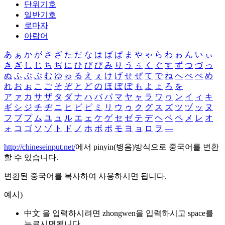
단위기호
일반기호
로마자
아랍어
あ
ぁ
か
が
さ
ざ
た
だ
な
は
ば
ぱ
ま
や
ゃ
ら
わ
ゎ
ん
い
ぃ
き
ぎ
し
じ
ち
ぢ
に
ひ
び
ぴ
み
り
う
ぅ
く
ぐ
す
ず
つ
づ
っ
ぬ
ふ
ぶ
ぷ
む
ゆ
ゅ
る
え
ぇ
け
げ
せ
ぜ
て
で
ね
へ
べ
ぺ
め
れ
お
ぉ
こ
ご
そ
ぞ
と
ど
の
ほ
ぼ
ぽ
も
よ
ょ
ろ
を
ア
ァ
カ
サ
ザ
タ
ダ
ナ
ハ
バ
パ
マ
ヤ
ャ
ラ
ワ
ヮ
ン
イ
ィ
キ
ギ
シ
ジ
チ
ヂ
ニ
ヒ
ビ
ピ
ミ
リ
ウ
ゥ
ク
グ
ス
ズ
ツ
ヅ
ッ
ヌ
フ
ブ
プ
ム
ユ
ュ
ル
エ
ェ
ケ
ゲ
セ
ゼ
テ
デ
ヘ
ベ
ペ
メ
レ
オ
ォ
コ
ゴ
ソ
ゾ
ト
ド
ノ
ホ
ボ
ポ
モ
ヨ
ョ
ロ
ヲ
―
http://chineseinput.net/
에서 pinyin(병음)방식으로 중국어를 변환
할 수 있습니다.
변환된 중국어를 복사하여 사용하시면 됩니다.
예시)
中文 을 입력하시려면
zhongwen
을 입력하시고 space를
누르시면됩니다.