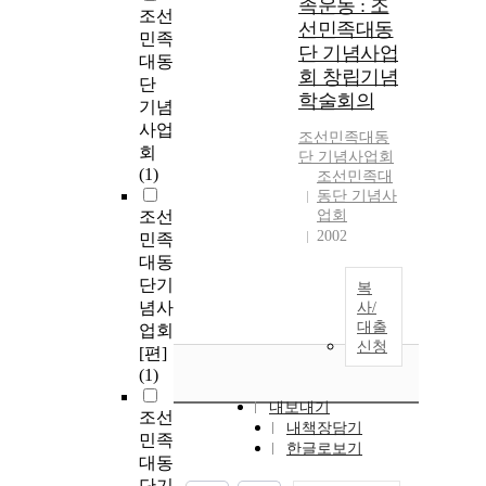
족운동 : 조
조선
선민족대동
민족
단 기념사업
대동
회 창립기념
단
학술회의
기념
사업
조선민족대동
회
단 기
념사업회
(1)
조선민족대
동단 기념사
조선
업회
2002
민족
대동
단기
복
념사
사/
대출
업회
신청
[편]
(1)
내보내기
조선
내책장담기
민족
한글로보기
대동
단기