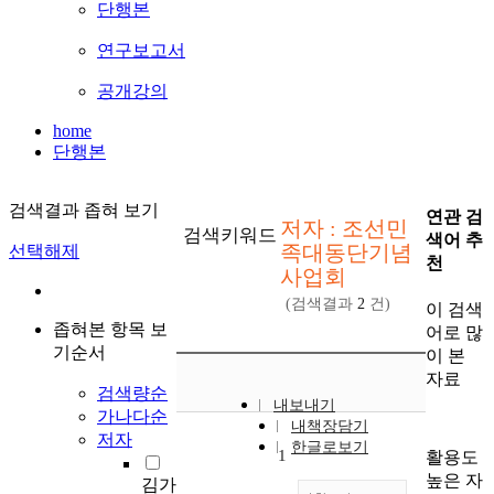
단행본
연구보고서
공개강의
home
단행본
검색결과 좁혀 보기
연관 검
저자 : 조선민
검색키워드
색어 추
족대동단기념
선택해제
천
사업회
(검색결과
2
건)
이 검색
좁혀본 항목 보
어로 많
기순서
이 본
자료
검색량순
내보내기
가나다순
내책장담기
저자
한글로보기
1
활용도
높은 자
김가