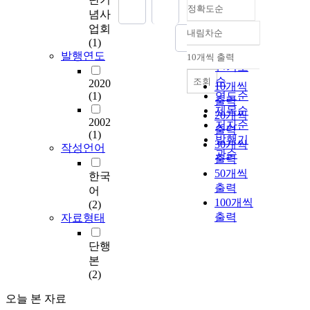
정확도순
념사
업회
내림차순
정확도
(1)
순
발행연도
10개씩 출력
내림차순
인기도
순
조회
2020
10개씩
(1)
연도순
출력
제목순
20개씩
2002
저자순
출력
(1)
발행기
30개씩
작성언어
관순
출력
50개씩
한국
출력
어
100개씩
(2)
출력
자료형태
단행
본
(2)
오늘 본 자료