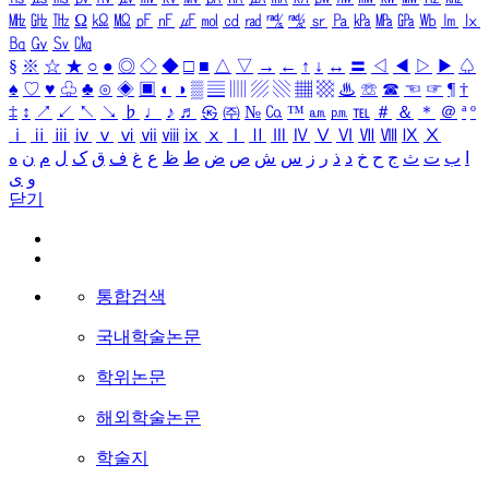
㎒
㎓
㎔
Ω
㏀
㏁
㎊
㎋
㎌
㏖
㏅
㎭
㎮
㎯
㏛
㎩
㎪
㎫
㎬
㏝
㏐
㏓
㏃
㏉
㏜
㏆
§
※
☆
★
○
●
◎
◇
◆
□
■
△
▽
→
←
↑
↓
↔
〓
◁
◀
▷
▶
♤
♠
♡
♥
♧
♣
⊙
◈
▣
◐
◑
▒
▤
▥
▨
▧
▦
▩
♨
☏
☎
☜
☞
¶
†
‡
↕
↗
↙
↖
↘
♭
♩
♪
♬
㉿
㈜
№
㏇
™
㏂
㏘
℡
＃
＆
＊
＠
ª
º
ⅰ
ⅱ
ⅲ
ⅳ
ⅴ
ⅵ
ⅶ
ⅷ
ⅸ
ⅹ
Ⅰ
Ⅱ
Ⅲ
Ⅳ
Ⅴ
Ⅵ
Ⅶ
Ⅷ
Ⅸ
Ⅹ
ا
ب
ت
ث
ج
ح
خ
د
ذ
ر
ز
س
ش
ص
ض
ط
ظ
ع
غ
ف
ق
ک
ل
م
ن
ه
و
ی
닫기
통합검색
국내학술논문
학위논문
해외학술논문
학술지