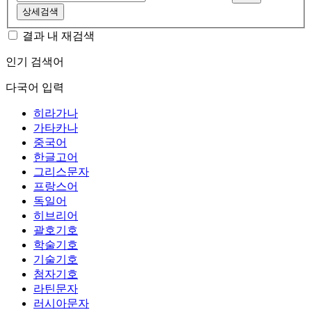
상세검색
결과 내 재검색
인기 검색어
다국어 입력
히라가나
가타카나
중국어
한글고어
그리스문자
프랑스어
독일어
히브리어
괄호기호
학술기호
기술기호
첨자기호
라틴문자
러시아문자