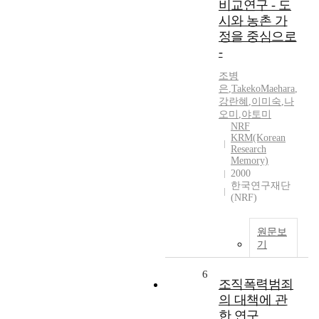
비교연구 - 도
시와 농촌 가
정을 중심으로
-
조병
은
,
TakekoMaehara
,
강란혜
,
이미숙
,
나
오미
,
야토미
NRF
KRM(Korean
Research
Memory)
2000
한국연구재단
(NRF)
원문보
기
6
조직폭력범죄
의 대책에 관
한 연구