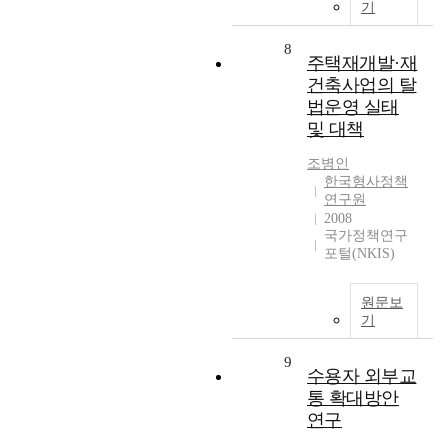
기
8
주택재개발·재
건축사업의 탈
법운영 실태
및 대책
조병인
한국형사정책
연구원
2008
국가정책연구
포털(NKIS)
원문보
기
9
수용자 외부교
통 확대방안
연구