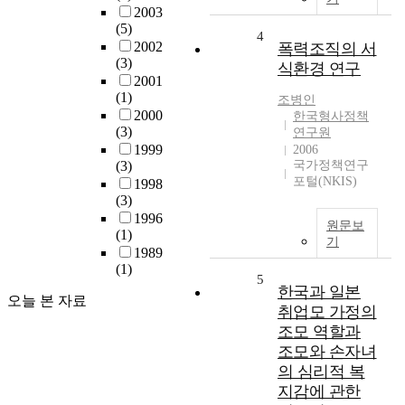
2003
(5)
4
2002
폭력조직의 서
(3)
식환경 연구
2001
(1)
조병인
2000
한국형사정책
(3)
연구원
1999
2006
(3)
국가정책연구
포털(NKIS)
1998
(3)
1996
원문보
(1)
기
1989
(1)
5
한국과 일본
오늘 본 자료
취업모 가정의
조모 역할과
조모와 손자녀
의 심리적 복
지감에 관한