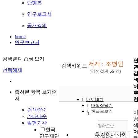
단행본
연구보고서
공개강의
home
연구보고서
검색결과 좁혀 보기
저자 : 조병인
검색키워드
선택해제
(검색결과
66
건)
좁혀본 항목 보기순
서
내보내기
내책장담기
검색량순
한글로보기
1
가나다순
발행기관
정확도순
한국
후기현대사회
연구재단
내림차순