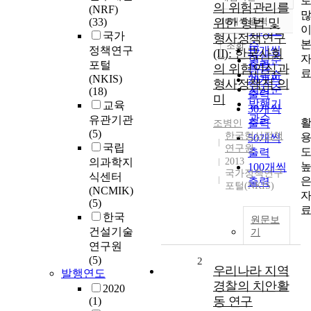
정확도
의 위험관리를
(NRF)
순
(33)
위한 형법 및
10개씩 출력
내림차순
인기도
국가
형사정책연구
순
조회
정책연구
10개씩
(II): 한국사회
연도순
포털
출력
의 위험인식과
제목순
(NKIS)
20개씩
형사정책적 의
저자순
(18)
출력
미
발행기
교육
30개씩
관순
유관기관
출력
조병인
(5)
한국형사정책
50개씩
국립
연구원
출력
의과학지
2013
100개씩
국가정책연구
식센터
출력
포털(NKIS)
(NCMIK)
(5)
한국
원문보
건설기술
기
연구원
(5)
2
우리나라 지역
발행연도
경찰의 치안활
2020
동 연구
(1)