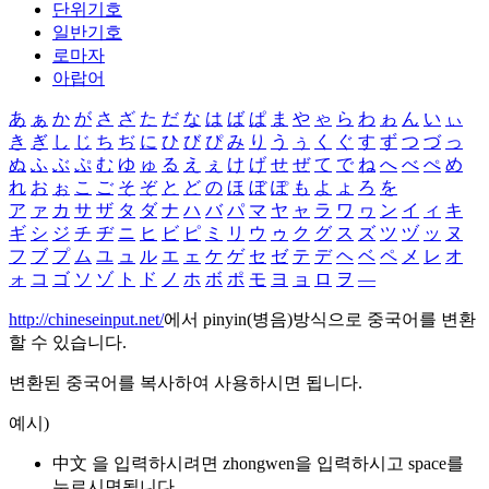
단위기호
일반기호
로마자
아랍어
あ
ぁ
か
が
さ
ざ
た
だ
な
は
ば
ぱ
ま
や
ゃ
ら
わ
ゎ
ん
い
ぃ
き
ぎ
し
じ
ち
ぢ
に
ひ
び
ぴ
み
り
う
ぅ
く
ぐ
す
ず
つ
づ
っ
ぬ
ふ
ぶ
ぷ
む
ゆ
ゅ
る
え
ぇ
け
げ
せ
ぜ
て
で
ね
へ
べ
ぺ
め
れ
お
ぉ
こ
ご
そ
ぞ
と
ど
の
ほ
ぼ
ぽ
も
よ
ょ
ろ
を
ア
ァ
カ
サ
ザ
タ
ダ
ナ
ハ
バ
パ
マ
ヤ
ャ
ラ
ワ
ヮ
ン
イ
ィ
キ
ギ
シ
ジ
チ
ヂ
ニ
ヒ
ビ
ピ
ミ
リ
ウ
ゥ
ク
グ
ス
ズ
ツ
ヅ
ッ
ヌ
フ
ブ
プ
ム
ユ
ュ
ル
エ
ェ
ケ
ゲ
セ
ゼ
テ
デ
ヘ
ベ
ペ
メ
レ
オ
ォ
コ
ゴ
ソ
ゾ
ト
ド
ノ
ホ
ボ
ポ
モ
ヨ
ョ
ロ
ヲ
―
http://chineseinput.net/
에서 pinyin(병음)방식으로 중국어를 변환
할 수 있습니다.
변환된 중국어를 복사하여 사용하시면 됩니다.
예시)
中文 을 입력하시려면
zhongwen
을 입력하시고 space를
누르시면됩니다.