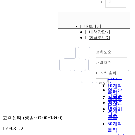
기
내보내기
내책장담기
한글로보기
정확도순
내림차순
정확도
순
10개씩 출력
내림차순
인기도
순
조회
10개씩
연도순
출력
제목순
20개씩
저자순
출력
발행기
30개씩
관순
출력
고객센터 (평일: 09:00~18:00)
50개씩
1599-3122
출력