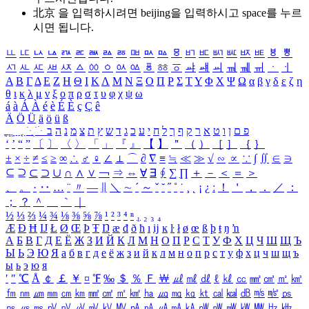
北京 을 입력하시려면
beijing
을 입력하시고 space를 누르
시면 됩니다.
ㅥ
ㅦ
ㅧ
ㅨ
ㅩ
ㅪ
ㅫ
ㅬ
ㅭ
ㅮ
ㅯ
ㅰ
ㅱ
ㅲ
ㅳ
ㅴ
ㅵ
ㅶ
ㅷ
ㅸ
ㅹ
ㅺ
ㅻ
ㅼ
ㅽ
ㅾ
ㅿ
ㆀ
ㆁ
ㆂ
ㆃ
ㆄ
ㆅ
ㆆ
ㆇ
ㆈ
ㆉ
ㆊ
ㆋ
ㆌ
ㆍ
ㆎ
Α
Β
Γ
Δ
Ε
Ζ
Η
Θ
Ι
Κ
Λ
Μ
Ν
Ξ
Ο
Π
Ρ
Σ
Τ
Υ
Φ
Χ
Ψ
Ω
α
β
γ
δ
ε
ζ
η
θ
ι
κ
λ
μ
ν
ξ
ο
π
ρ
σ
τ
υ
φ
χ
ψ
ω
á
à
Á
À
é
è
É
È
ç
Ç
ê
Ä
Ö
Ü
ä
ö
ü
ß
ְ
ֳ
ֲ
ֱ
ָ
ַ
ֵ
ֶ
ִ
ֹ
ּ
ֻ
ׂ
ׁ
ּ
ב
ה
נ
מ
צ
ת
ץ
ש
ד
ג
כ
ע
י
ח
ל
ך
ף
ק
ר
א
ט
ו
ן
ם
פ
‘
’
“
”
〔
〕
〈
〉
「
」
『
』
【
】
＂
（
）
［
］
｛
｝
±
×
÷
≠
≤
≥
∞
∴
♂
♀
∠
⊥
⌒
∂
∇
≡
≒
≪
≫
√
∽
∝
∵
∫
∬
∈
∋
⊆
⊇
⊂
⊃
∪
∩
∧
∨
￢
⇒
⇔
∀
∃
∮
∑
∏
＋
－
＜
＝
＞
、
。
·
‥
…
¨
〃
―
∥
＼
∼
´
～
ˇ
˘
˝
˚
˙
¸
˛
¡
¿
ː
！
＇
，
．
／
：
；
？
＾
＿
｀
｜
½
⅓
⅔
¼
¾
⅛
⅜
⅝
⅞
¹
²
³
⁴
ⁿ
₁
₂
₃
₄
Æ
Ð
Ħ
Ĳ
Ł
Ø
Œ
Þ
Ŧ
Ŋ
æ
đ
ð
ħ
ı
ĳ
ĸ
ŀ
ł
ø
œ
ß
þ
ŧ
ŋ
ŉ
А
Б
В
Г
Д
Е
Ё
Ж
З
И
Й
К
Л
М
Н
О
П
Р
С
Т
У
Ф
Х
Ц
Ч
Ш
Щ
Ъ
Ы
Ь
Э
Ю
Я
а
б
в
г
д
е
ё
ж
з
и
й
к
л
м
н
о
п
р
с
т
у
ф
х
ц
ч
ш
щ
ъ
ы
ь
э
ю
я
′
″
℃
Å
￠
￡
￥
¤
℉
‰
＄
％
Ｆ
￦
㎕
㎖
㎗
ℓ
㎘
㏄
㎣
㎤
㎥
㎦
㎙
㎚
㎛
㎜
㎝
㎞
㎟
㎠
㎡
㎢
㏊
㎍
㎎
㎏
㏏
㎈
㎉
㏈
㎧
㎨
㎰
㎱
㎲
㎳
㎴
㎵
㎶
㎷
㎸
㎹
㎀
㎁
㎂
㎃
㎄
㎺
㎻
㎽
㎾
㎿
㎐
㎑