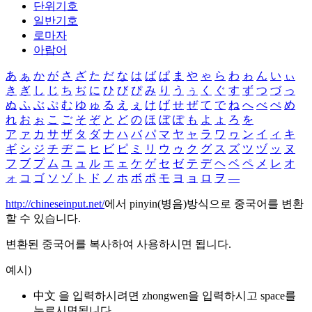
단위기호
일반기호
로마자
아랍어
あ
ぁ
か
が
さ
ざ
た
だ
な
は
ば
ぱ
ま
や
ゃ
ら
わ
ゎ
ん
い
ぃ
き
ぎ
し
じ
ち
ぢ
に
ひ
び
ぴ
み
り
う
ぅ
く
ぐ
す
ず
つ
づ
っ
ぬ
ふ
ぶ
ぷ
む
ゆ
ゅ
る
え
ぇ
け
げ
せ
ぜ
て
で
ね
へ
べ
ぺ
め
れ
お
ぉ
こ
ご
そ
ぞ
と
ど
の
ほ
ぼ
ぽ
も
よ
ょ
ろ
を
ア
ァ
カ
サ
ザ
タ
ダ
ナ
ハ
バ
パ
マ
ヤ
ャ
ラ
ワ
ヮ
ン
イ
ィ
キ
ギ
シ
ジ
チ
ヂ
ニ
ヒ
ビ
ピ
ミ
リ
ウ
ゥ
ク
グ
ス
ズ
ツ
ヅ
ッ
ヌ
フ
ブ
プ
ム
ユ
ュ
ル
エ
ェ
ケ
ゲ
セ
ゼ
テ
デ
ヘ
ベ
ペ
メ
レ
オ
ォ
コ
ゴ
ソ
ゾ
ト
ド
ノ
ホ
ボ
ポ
モ
ヨ
ョ
ロ
ヲ
―
http://chineseinput.net/
에서 pinyin(병음)방식으로 중국어를 변환
할 수 있습니다.
변환된 중국어를 복사하여 사용하시면 됩니다.
예시)
中文 을 입력하시려면
zhongwen
을 입력하시고 space를
누르시면됩니다.