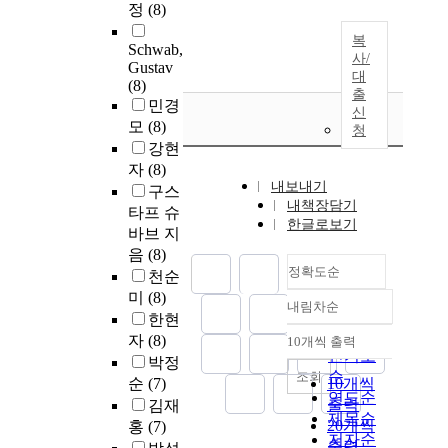
정
(8)
복
Schwab,
사/
Gustav
대
(8)
출
민경
신
모
(8)
청
강현
자
(8)
내보내기
구스
내책장담기
타프 슈
한글로보기
바브 지
음
(8)
정확도순
천순
미
(8)
내림차순
정확도
한현
순
자
(8)
10개씩 출력
내림차순
인기도
박정
순
조회
순
(7)
10개씩
연도순
출력
김재
제목순
20개씩
홍
(7)
저자순
출력