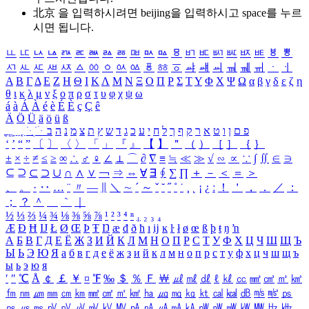
北京 을 입력하시려면
beijing
을 입력하시고 space를 누르
시면 됩니다.
ㅥ
ㅦ
ㅧ
ㅨ
ㅩ
ㅪ
ㅫ
ㅬ
ㅭ
ㅮ
ㅯ
ㅰ
ㅱ
ㅲ
ㅳ
ㅴ
ㅵ
ㅶ
ㅷ
ㅸ
ㅹ
ㅺ
ㅻ
ㅼ
ㅽ
ㅾ
ㅿ
ㆀ
ㆁ
ㆂ
ㆃ
ㆄ
ㆅ
ㆆ
ㆇ
ㆈ
ㆉ
ㆊ
ㆋ
ㆌ
ㆍ
ㆎ
Α
Β
Γ
Δ
Ε
Ζ
Η
Θ
Ι
Κ
Λ
Μ
Ν
Ξ
Ο
Π
Ρ
Σ
Τ
Υ
Φ
Χ
Ψ
Ω
α
β
γ
δ
ε
ζ
η
θ
ι
κ
λ
μ
ν
ξ
ο
π
ρ
σ
τ
υ
φ
χ
ψ
ω
á
à
Á
À
é
è
É
È
ç
Ç
ê
Ä
Ö
Ü
ä
ö
ü
ß
ְ
ֳ
ֲ
ֱ
ָ
ַ
ֵ
ֶ
ִ
ֹ
ּ
ֻ
ׂ
ׁ
ּ
ב
ה
נ
מ
צ
ת
ץ
ש
ד
ג
כ
ע
י
ח
ל
ך
ף
ק
ר
א
ט
ו
ן
ם
פ
‘
’
“
”
〔
〕
〈
〉
「
」
『
』
【
】
＂
（
）
［
］
｛
｝
±
×
÷
≠
≤
≥
∞
∴
♂
♀
∠
⊥
⌒
∂
∇
≡
≒
≪
≫
√
∽
∝
∵
∫
∬
∈
∋
⊆
⊇
⊂
⊃
∪
∩
∧
∨
￢
⇒
⇔
∀
∃
∮
∑
∏
＋
－
＜
＝
＞
、
。
·
‥
…
¨
〃
―
∥
＼
∼
´
～
ˇ
˘
˝
˚
˙
¸
˛
¡
¿
ː
！
＇
，
．
／
：
；
？
＾
＿
｀
｜
½
⅓
⅔
¼
¾
⅛
⅜
⅝
⅞
¹
²
³
⁴
ⁿ
₁
₂
₃
₄
Æ
Ð
Ħ
Ĳ
Ł
Ø
Œ
Þ
Ŧ
Ŋ
æ
đ
ð
ħ
ı
ĳ
ĸ
ŀ
ł
ø
œ
ß
þ
ŧ
ŋ
ŉ
А
Б
В
Г
Д
Е
Ё
Ж
З
И
Й
К
Л
М
Н
О
П
Р
С
Т
У
Ф
Х
Ц
Ч
Ш
Щ
Ъ
Ы
Ь
Э
Ю
Я
а
б
в
г
д
е
ё
ж
з
и
й
к
л
м
н
о
п
р
с
т
у
ф
х
ц
ч
ш
щ
ъ
ы
ь
э
ю
я
′
″
℃
Å
￠
￡
￥
¤
℉
‰
＄
％
Ｆ
￦
㎕
㎖
㎗
ℓ
㎘
㏄
㎣
㎤
㎥
㎦
㎙
㎚
㎛
㎜
㎝
㎞
㎟
㎠
㎡
㎢
㏊
㎍
㎎
㎏
㏏
㎈
㎉
㏈
㎧
㎨
㎰
㎱
㎲
㎳
㎴
㎵
㎶
㎷
㎸
㎹
㎀
㎁
㎂
㎃
㎄
㎺
㎻
㎽
㎾
㎿
㎐
㎑