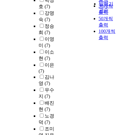
박성
발행기
30개씩
호
(7)
관순
출력
강명
50개씩
숙
(7)
출력
정승
100개씩
희
(7)
출력
이영
미
(7)
이소
현
(7)
이은
(7)
김나
영
(7)
우수
지
(7)
배진
현
(7)
노경
덕
(7)
조미