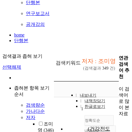
단행본
연구보고서
공개강의
home
단행본
검색결과 좁혀 보기
연관
저자 : 조미영
검색키워드
검색
선택해제
(검색결과
349
건)
어 추
천
좁혀본 항목 보기
이 검
순서
색어
내보내기
로 많
내책장담기
검색량순
한글로보기
이 본
1
가나다순
자료
저자
정확도순
조미
(건강전도
영
(346)
내림차순