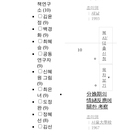
책연구
조미영
소
(10)
새날
김윤
1993
정
(9)
백경
복
화
(9)
사/
최혜
대
승
(9)
출
10
공동
신
청
연구자
(9)
목
신혜
차
원 그림
보
(9)
기
최은
分娩期의
녀
(9)
情緖反應에
도정
關한 考察
완
(9)
정혜
조미영
선
(8)
서울大學校
김선
1967