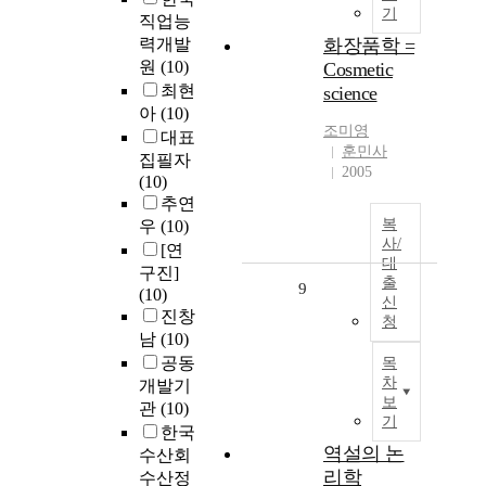
기
직업능
력개발
화장품학 =
원
(10)
Cosmetic
최현
science
아
(10)
조미영
대표
훈민사
집필자
2005
(10)
추연
복
우
(10)
사/
[연
대
구진]
출
9
(10)
신
진창
청
남
(10)
공동
목
차
개발기
보
관
(10)
기
한국
역설의 논
수산회
리학
수산정