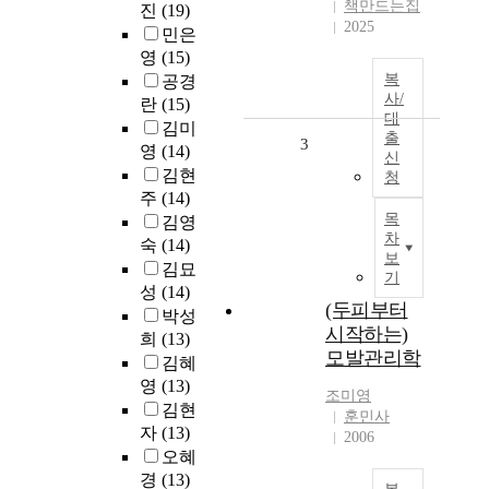
책만드는집
진
(19)
2025
민은
영
(15)
복
공경
사/
란
(15)
대
김미
출
3
영
(14)
신
김현
청
주
(14)
목
김영
차
숙
(14)
보
김묘
기
성
(14)
(두피부터
박성
시작하는)
희
(13)
모발관리학
김혜
영
(13)
조미영
김현
훈민사
자
(13)
2006
오혜
경
(13)