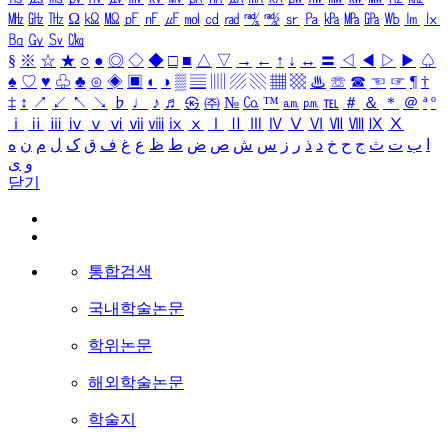
㎒
㎓
㎔
Ω
㏀
㏁
㎊
㎋
㎌
㏖
㏅
㎭
㎮
㎯
㏛
㎩
㎪
㎫
㎬
㏝
㏐
㏓
㏃
㏉
㏜
㏆
§
※
☆
★
○
●
◎
◇
◆
□
■
△
▽
→
←
↑
↓
↔
〓
◁
◀
▷
▶
♤
♠
♡
♥
♧
♣
⊙
◈
▣
◐
◑
▒
▤
▥
▨
▧
▦
▩
♨
☏
☎
☜
☞
¶
†
‡
↕
↗
↙
↖
↘
♭
♩
♪
♬
㉿
㈜
№
㏇
™
㏂
㏘
℡
＃
＆
＊
＠
ª
º
ⅰ
ⅱ
ⅲ
ⅳ
ⅴ
ⅵ
ⅶ
ⅷ
ⅸ
ⅹ
Ⅰ
Ⅱ
Ⅲ
Ⅳ
Ⅴ
Ⅵ
Ⅶ
Ⅷ
Ⅸ
Ⅹ
ا
ب
ت
ث
ج
ح
خ
د
ذ
ر
ز
س
ش
ص
ض
ط
ظ
ع
غ
ف
ق
ک
ل
م
ن
ه
و
ی
닫기
통합검색
국내학술논문
학위논문
해외학술논문
학술지