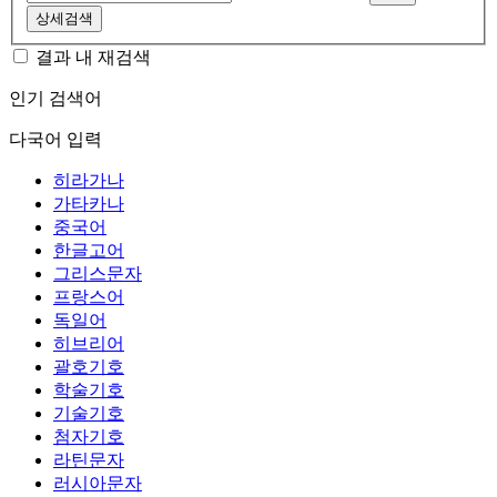
상세검색
결과 내 재검색
인기 검색어
다국어 입력
히라가나
가타카나
중국어
한글고어
그리스문자
프랑스어
독일어
히브리어
괄호기호
학술기호
기술기호
첨자기호
라틴문자
러시아문자