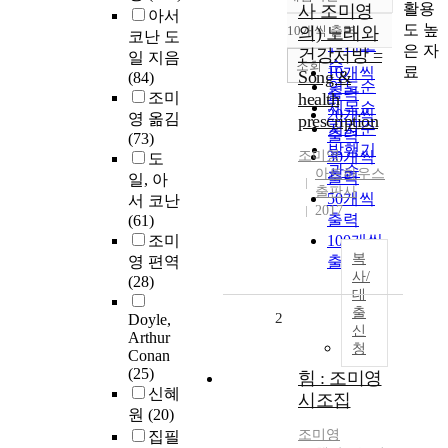
정확도
활용
사 조미영
아서
순
도 높
10개씩 출력
의) 노래와
코난 도
내림차순
인기도
은 자
건강처방 =
일 지음
순
조회
료
10개씩
Song &
(84)
연도순
출력
조미
health
제목순
20개씩
영 옮김
prescription
저자순
출력
(73)
발행기
조미영
30개씩
도
관순
아트하우스
출력
일, 아
출판사
50개씩
서 코난
2017
출력
(61)
조미
100개씩
복
영 편역
출력
사/
(28)
대
출
2
Doyle,
신
Arthur
청
Conan
(25)
힘 : 조미영
신혜
시조집
원
(20)
조미영
집필