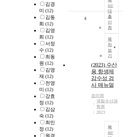
복
김경
사/
미
(12)
대
출
김동
4
신
희
(12)
청
김영
희
(12)
목
서정
차
수
(12)
보
기
최동
원
(12)
(2023) 수산
김영
용 항생제
재
(12)
감수성 검
전영
사 매뉴얼
미
(12)
조미영
강효
국립수산과
정
(12)
학원
김삼
2023
숙
(12)
최민
복
정
(12)
사/
원경