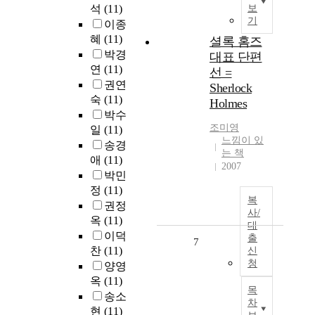
석
(11)
보
기
이종
혜
(11)
셜록 홈즈
박경
대표 단편
연
(11)
선 =
권연
Sherlock
숙
(11)
Holmes
박수
조미영
일
(11)
느낌이 있
송경
는 책
애
(11)
2007
박민
정
(11)
복
권정
사/
옥
(11)
대
이덕
출
7
찬
(11)
신
청
양영
옥
(11)
목
송소
차
현
(11)