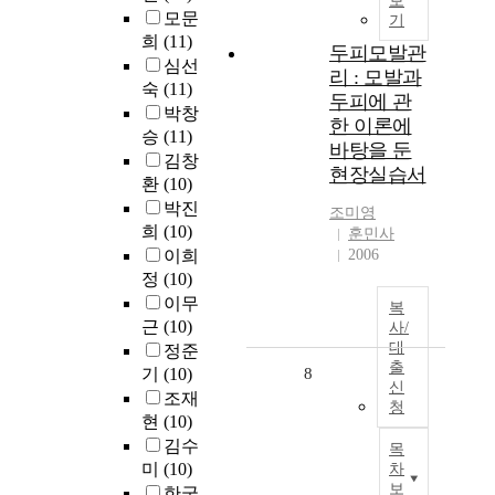
보
모문
기
희
(11)
두피모발관
심선
리 : 모발과
숙
(11)
두피에 관
박창
한 이론에
승
(11)
바탕을 둔
김창
현장실습서
환
(10)
박진
조미영
희
(10)
훈민사
이희
2006
정
(10)
이무
복
근
(10)
사/
대
정준
출
기
(10)
8
신
조재
청
현
(10)
김수
목
미
(10)
차
보
한국