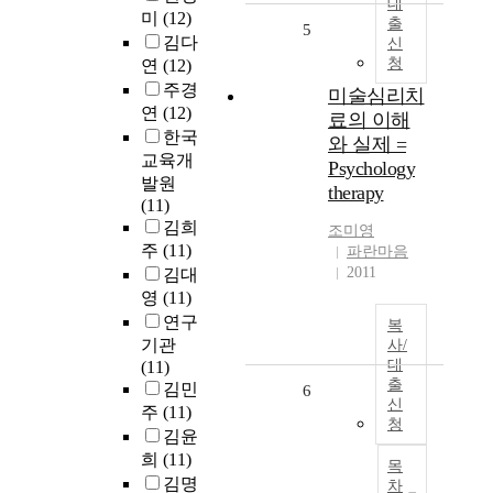
대
미
(12)
출
5
김다
신
청
연
(12)
주경
미술심리치
연
(12)
료의 이해
한국
와 실제 =
교육개
Psychology
발원
therapy
(11)
김희
조미영
주
(11)
파란마음
2011
김대
영
(11)
연구
복
기관
사/
대
(11)
출
김민
6
신
주
(11)
청
김윤
희
(11)
목
김명
차