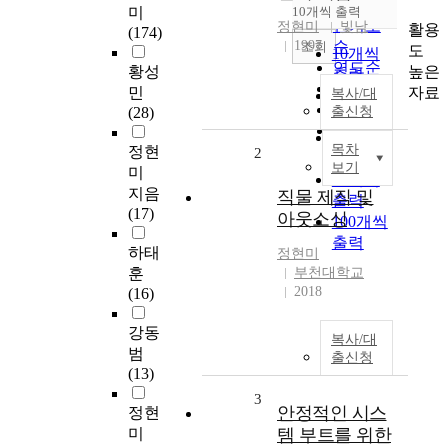
순
미
10개씩 출력
내림차순
인기도
정현미
빛남
활용
(174)
1997
순
조회
도
10개씩
연도순
높은
황성
출력
제목순
자료
민
복사/대
20개씩
저자순
(28)
출신청
출력
발행기
30개씩
목차
정현
관순
2
출력
보기
미
50개씩
지음
직물 제직 및
출력
(17)
아웃소싱
100개씩
출력
하태
정현미
훈
부천대학교
2018
(16)
강동
복사/대
범
출신청
(13)
3
안정적인 시스
정현
미
템 부트를 위한