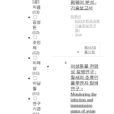
[공]
펌웨어 분석 :
지음
기술보고서
(13)
정현미
KISTI(한국과학
김성
기술정보연구
돈
원)
(12)
2018
조민
제
복사/대
출신청
(12)
이재
4
야생동물 전염
상
성 질병연구 :
(11)
철새의 조류인
플루엔자 탐색
이남
연구 =
철
(11)
Monitoring the
infection and
연구
transmission
기관
status of avian
(11)