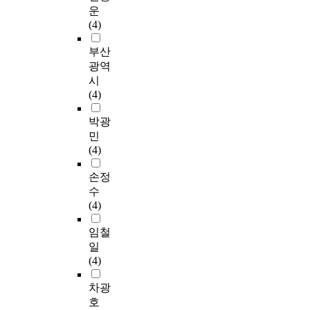
운
(4)
부산
광역
시
(4)
박광
민
(4)
손정
수
(4)
임철
일
(4)
차광
호