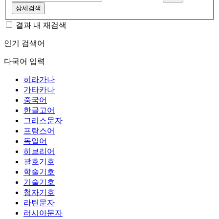
상세검색
결과 내 재검색
인기 검색어
다국어 입력
히라가나
가타카나
중국어
한글고어
그리스문자
프랑스어
독일어
히브리어
괄호기호
학술기호
기술기호
첨자기호
라틴문자
러시아문자