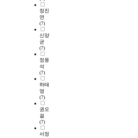
정진
연
(7)
신양
균
(7)
정웅
석
(7)
하태
영
(7)
권오
걸
(7)
서정