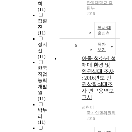
안동대학교 출
희
판부
(11)
2016
집필
진
복사/대
(11)
출신청
정지
목차
6
보기
선
(11)
아동·청소년 성
매매 환경 및
한국
인권실태 조사
직업
: 2016년도 인
능력
권상황실태조
개발
사 연구용역보
원
고서
(11)
정현미
박누
국가인권위원회
리
2016
(11)