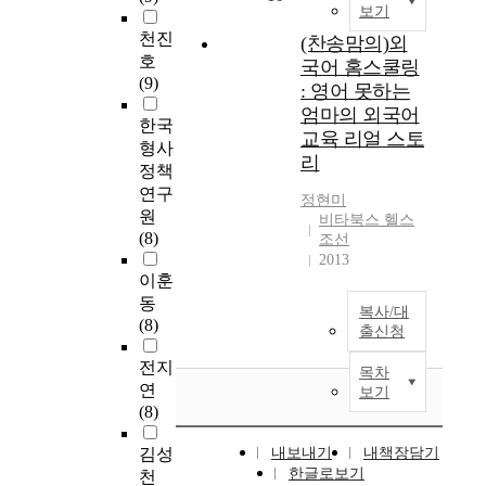
보기
천진
(찬송맘의)외
호
국어 홈스쿨링
(9)
: 영어 못하는
엄마의 외국어
한국
교육 리얼 스토
형사
리
정책
연구
정현미
원
비타북스 헬스
(8)
조선
2013
이훈
동
복사/대
(8)
출신청
전지
목차
연
보기
(8)
김성
내보내기
내책장담기
한글로보기
천