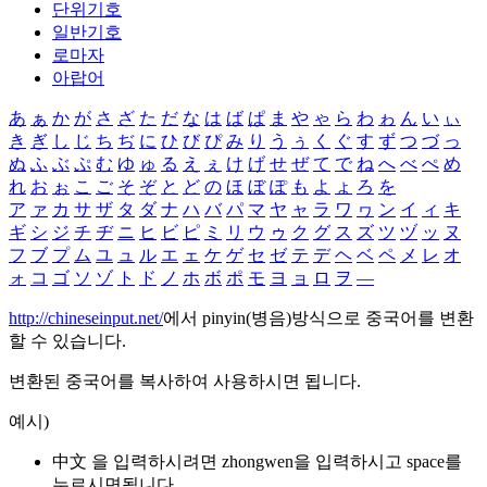
단위기호
일반기호
로마자
아랍어
あ
ぁ
か
が
さ
ざ
た
だ
な
は
ば
ぱ
ま
や
ゃ
ら
わ
ゎ
ん
い
ぃ
き
ぎ
し
じ
ち
ぢ
に
ひ
び
ぴ
み
り
う
ぅ
く
ぐ
す
ず
つ
づ
っ
ぬ
ふ
ぶ
ぷ
む
ゆ
ゅ
る
え
ぇ
け
げ
せ
ぜ
て
で
ね
へ
べ
ぺ
め
れ
お
ぉ
こ
ご
そ
ぞ
と
ど
の
ほ
ぼ
ぽ
も
よ
ょ
ろ
を
ア
ァ
カ
サ
ザ
タ
ダ
ナ
ハ
バ
パ
マ
ヤ
ャ
ラ
ワ
ヮ
ン
イ
ィ
キ
ギ
シ
ジ
チ
ヂ
ニ
ヒ
ビ
ピ
ミ
リ
ウ
ゥ
ク
グ
ス
ズ
ツ
ヅ
ッ
ヌ
フ
ブ
プ
ム
ユ
ュ
ル
エ
ェ
ケ
ゲ
セ
ゼ
テ
デ
ヘ
ベ
ペ
メ
レ
オ
ォ
コ
ゴ
ソ
ゾ
ト
ド
ノ
ホ
ボ
ポ
モ
ヨ
ョ
ロ
ヲ
―
http://chineseinput.net/
에서 pinyin(병음)방식으로 중국어를 변환
할 수 있습니다.
변환된 중국어를 복사하여 사용하시면 됩니다.
예시)
中文 을 입력하시려면
zhongwen
을 입력하시고 space를
누르시면됩니다.