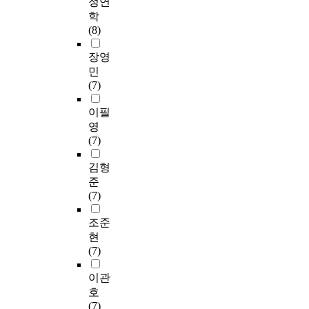
정연
학
(8)
장영
민
(7)
이필
영
(7)
김형
준
(7)
조준
현
(7)
이관
호
(7)