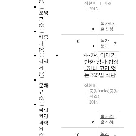
(9)
정현미
미호
2015
오영
근
복사/대
(9)
출신청
배종
목차
9
대
보기
(9)
4∼7세 아이가
김필
반한 엄마 밥상
제
: 끼니 고민 없
(9)
는 365일 식단
문채
정현미
중앙books(중앙
규
북스)
(9)
2014
국립
환경
복사/대
과학
출신청
원
목차
(9)
10