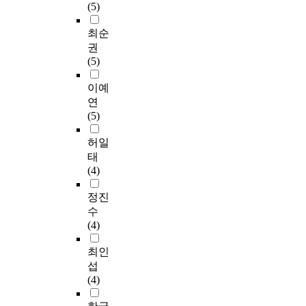
(5)
최순
권
(5)
이예
연
(5)
허일
태
(4)
정진
수
(4)
최인
섭
(4)