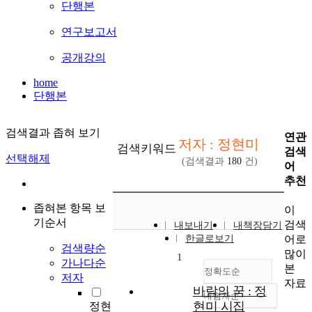
단행본
연구보고서
공개강의
home
단행본
검색결과 좁혀 보기
연관
저자 : 정현미
검색키워드
검색
선택해제
(검색결과
180
건)
어
추천
좁혀본 항목 보
이
기순서
검색
내보내기
내책장담기
어로
한글로보기
검색량순
많이
1
가나다순
본
정확도순
저자
자료
바람의 꿈 : 정
내림차순
정확도
현미 시집
정현