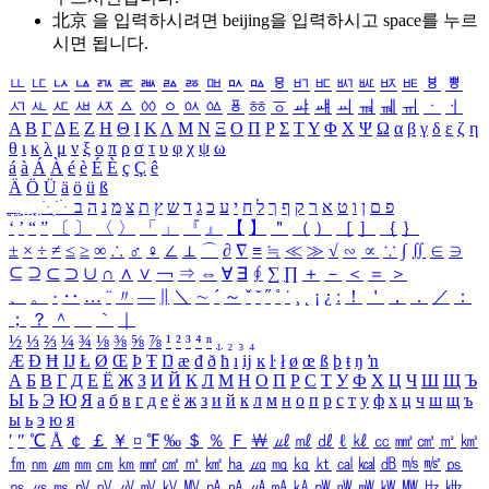
北京 을 입력하시려면
beijing
을 입력하시고 space를 누르
시면 됩니다.
ㅥ
ㅦ
ㅧ
ㅨ
ㅩ
ㅪ
ㅫ
ㅬ
ㅭ
ㅮ
ㅯ
ㅰ
ㅱ
ㅲ
ㅳ
ㅴ
ㅵ
ㅶ
ㅷ
ㅸ
ㅹ
ㅺ
ㅻ
ㅼ
ㅽ
ㅾ
ㅿ
ㆀ
ㆁ
ㆂ
ㆃ
ㆄ
ㆅ
ㆆ
ㆇ
ㆈ
ㆉ
ㆊ
ㆋ
ㆌ
ㆍ
ㆎ
Α
Β
Γ
Δ
Ε
Ζ
Η
Θ
Ι
Κ
Λ
Μ
Ν
Ξ
Ο
Π
Ρ
Σ
Τ
Υ
Φ
Χ
Ψ
Ω
α
β
γ
δ
ε
ζ
η
θ
ι
κ
λ
μ
ν
ξ
ο
π
ρ
σ
τ
υ
φ
χ
ψ
ω
á
à
Á
À
é
è
É
È
ç
Ç
ê
Ä
Ö
Ü
ä
ö
ü
ß
ְ
ֳ
ֲ
ֱ
ָ
ַ
ֵ
ֶ
ִ
ֹ
ּ
ֻ
ׂ
ׁ
ּ
ב
ה
נ
מ
צ
ת
ץ
ש
ד
ג
כ
ע
י
ח
ל
ך
ף
ק
ר
א
ט
ו
ן
ם
פ
‘
’
“
”
〔
〕
〈
〉
「
」
『
』
【
】
＂
（
）
［
］
｛
｝
±
×
÷
≠
≤
≥
∞
∴
♂
♀
∠
⊥
⌒
∂
∇
≡
≒
≪
≫
√
∽
∝
∵
∫
∬
∈
∋
⊆
⊇
⊂
⊃
∪
∩
∧
∨
￢
⇒
⇔
∀
∃
∮
∑
∏
＋
－
＜
＝
＞
、
。
·
‥
…
¨
〃
―
∥
＼
∼
´
～
ˇ
˘
˝
˚
˙
¸
˛
¡
¿
ː
！
＇
，
．
／
：
；
？
＾
＿
｀
｜
½
⅓
⅔
¼
¾
⅛
⅜
⅝
⅞
¹
²
³
⁴
ⁿ
₁
₂
₃
₄
Æ
Ð
Ħ
Ĳ
Ł
Ø
Œ
Þ
Ŧ
Ŋ
æ
đ
ð
ħ
ı
ĳ
ĸ
ŀ
ł
ø
œ
ß
þ
ŧ
ŋ
ŉ
А
Б
В
Г
Д
Е
Ё
Ж
З
И
Й
К
Л
М
Н
О
П
Р
С
Т
У
Ф
Х
Ц
Ч
Ш
Щ
Ъ
Ы
Ь
Э
Ю
Я
а
б
в
г
д
е
ё
ж
з
и
й
к
л
м
н
о
п
р
с
т
у
ф
х
ц
ч
ш
щ
ъ
ы
ь
э
ю
я
′
″
℃
Å
￠
￡
￥
¤
℉
‰
＄
％
Ｆ
￦
㎕
㎖
㎗
ℓ
㎘
㏄
㎣
㎤
㎥
㎦
㎙
㎚
㎛
㎜
㎝
㎞
㎟
㎠
㎡
㎢
㏊
㎍
㎎
㎏
㏏
㎈
㎉
㏈
㎧
㎨
㎰
㎱
㎲
㎳
㎴
㎵
㎶
㎷
㎸
㎹
㎀
㎁
㎂
㎃
㎄
㎺
㎻
㎽
㎾
㎿
㎐
㎑