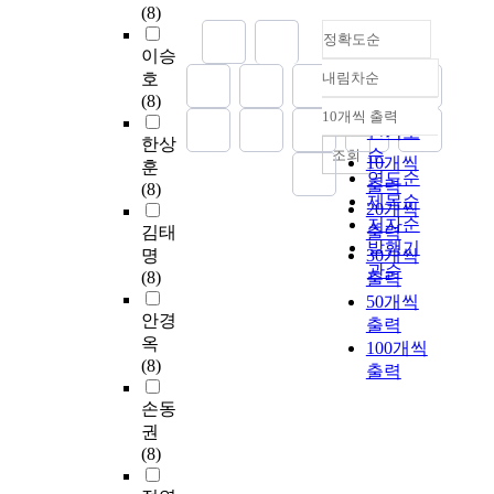
(8)
정확도순
이승
호
내림차순
정확도
(8)
순
10개씩 출력
내림차순
인기도
한상
순
조회
10개씩
훈
연도순
출력
(8)
제목순
20개씩
저자순
김태
출력
발행기
명
30개씩
관순
(8)
출력
50개씩
안경
출력
옥
100개씩
(8)
출력
손동
권
(8)