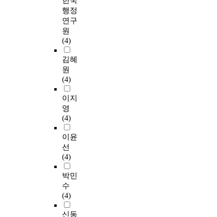
한국
행정
연구
원
(4)
김혜
원
(4)
이지
영
(4)
이윤
선
(4)
박민
수
(4)
신동