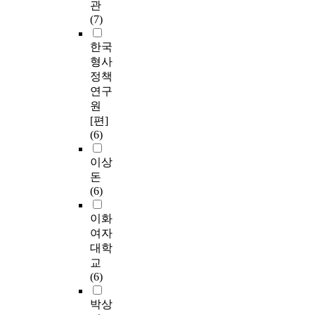
관
(7)
한국
형사
정책
연구
원
[편]
(6)
이상
돈
(6)
이화
여자
대학
교
(6)
박상