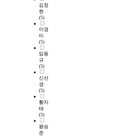
김정
현
(5)
이경
미
(5)
임동
규
(5)
신선
경
(5)
황지
태
(5)
왕승
준