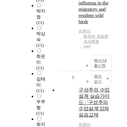
influenza in the
migratory and
박지
resident wild
영
birds
(11)
정현미
박상
환경부 국립환
숙
경과학원
(11)
2007
최은
복사/대
미
출신청
(11)
목차
5
김태
보기
미
구성주의 수업
(11)
설계 실습가이
우주
드 : '구성주의
형
수업설계'강좌
(11)
실습교재
최지
정현미