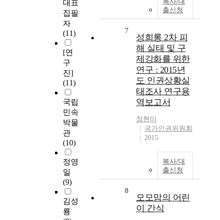
복사/대
대표
출신청
집필
자
7
(11)
성희롱 2차 피
해 실태 및 구
[연
제강화를 위한
구
연구 : 2015년
진]
도 인권상황실
(11)
태조사 연구용
역보고서
국립
민속
정현미
박물
국가인권위원회
관
2015
(10)
정영
복사/대
출신청
일
(9)
8
모모맘의 어린
김성
이 간식
룡