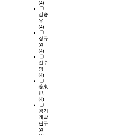
(4)
김승
유
(4)
장규
원
(4)
진수
명
(4)
姜東
氾
(4)
경기
개발
연구
원