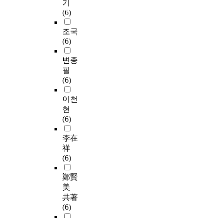
기
(6)
조국
(6)
변종
필
(6)
이천
현
(6)
李在
祥
(6)
鄭賢
美
共著
(6)