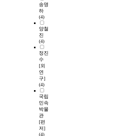
송명
하
(4)
양철
진
(4)
정진
수
[외
연
구]
(4)
국립
민속
박물
관
[편
저]
(4)