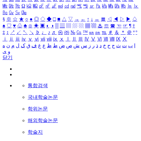
㎒
㎓
㎔
Ω
㏀
㏁
㎊
㎋
㎌
㏖
㏅
㎭
㎮
㎯
㏛
㎩
㎪
㎫
㎬
㏝
㏐
㏓
㏃
㏉
㏜
㏆
§
※
☆
★
○
●
◎
◇
◆
□
■
△
▽
→
←
↑
↓
↔
〓
◁
◀
▷
▶
♤
♠
♡
♥
♧
♣
⊙
◈
▣
◐
◑
▒
▤
▥
▨
▧
▦
▩
♨
☏
☎
☜
☞
¶
†
‡
↕
↗
↙
↖
↘
♭
♩
♪
♬
㉿
㈜
№
㏇
™
㏂
㏘
℡
＃
＆
＊
＠
ª
º
ⅰ
ⅱ
ⅲ
ⅳ
ⅴ
ⅵ
ⅶ
ⅷ
ⅸ
ⅹ
Ⅰ
Ⅱ
Ⅲ
Ⅳ
Ⅴ
Ⅵ
Ⅶ
Ⅷ
Ⅸ
Ⅹ
ا
ب
ت
ث
ج
ح
خ
د
ذ
ر
ز
س
ش
ص
ض
ط
ظ
ع
غ
ف
ق
ک
ل
م
ن
ه
و
ی
닫기
통합검색
국내학술논문
학위논문
해외학술논문
학술지