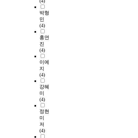
(4)
박형
민
(4)
홍연
진
(4)
이예
지
(4)
강혜
미
(4)
정현
미
저
(4)