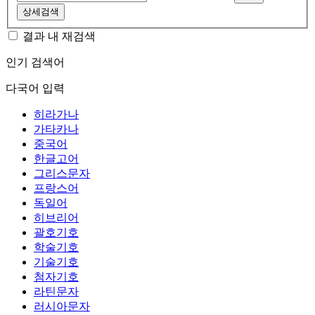
상세검색
결과 내 재검색
인기 검색어
다국어 입력
히라가나
가타카나
중국어
한글고어
그리스문자
프랑스어
독일어
히브리어
괄호기호
학술기호
기술기호
첨자기호
라틴문자
러시아문자