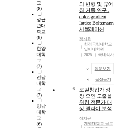
교
범적으로 시행되고 있
의 변형 및 끊어
t
i
(8)
는 미국의 프로그램을
짐 거동 연구 :
e
s
검토하여 우리나라 실
n
color-gradient
d
성균
정에의 적용여부를 논
s
i
Iattice Boltzmann
관대
의할 수 있었다. 즉 지
i
s
시뮬레이션
학교
역사회 중심 지향적인
t
e
(8)
프로그램의 구체적인
y
a
정지윤
발전방향을 언급함에
I
한경국립대학교
s
한양
있어 '미국 지역사회
일반대학원
n
e
대학
협력 프로그램과 그
2025
국내석사
t
i
교
수용여부' 및 그 외의
e
s
(7)
'지역사회협력 발전방
r
c
원문보기
향'을 중심 내용으로
v
a
전남
하였다. 우리나라 보
a
u
음성듣기
대학
호관찰에 있어서 지역
l
s
6
교
사회의 협력이 부족한
로컬창업가 성
T
e
(7)
이유는 크게 여섯가지
장 요인 도출을
r
d
로 정리할 수 있다. 첫
a
위한 전문가 대
b
영남
째, 보호관찰에 대한
i
y
상 델파이 분석
대학
대국민적 홍보 부족,
n
a
둘째, 지역사회봉사
교
i
정지윤
n
개념이 약한 국민 의
(6)
계명대학교 글로
n
o