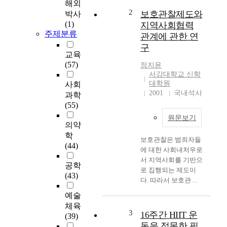
해외
t
2
보호관찰제도와
박사
i
(1)
지역사회협력
s
주제분류
관계에 관한 연
o
구
n
교육
e
(57)
정지윤
o
서강대학교 신학
f
대학원
사회
t
2001
국내석사
과학
h
(55)
e
원문보기
m
의약
o
학
보호관찰은 범죄자들
s
(44)
에 대한 사회내처우로
t
서 지역사회를 기반으
e
공학
로 집행되는 제도이
c
(43)
다. 따라서 보호관찰
o
과 지역사회는 불가분
n
예술
의 관계에 있다고 할
o
체육
수 있다. 그러나 우리
3
m
16주간 HIIT 운
(39)
나라에 보호관찰제도
i
동을 접목한 필