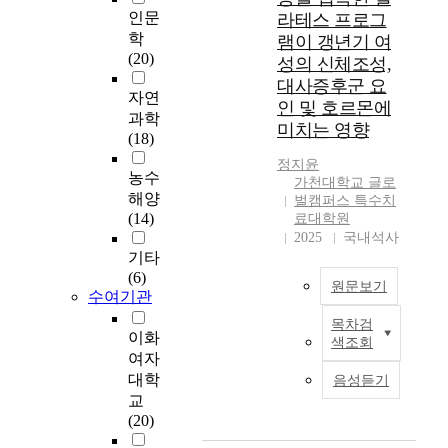
가 도입된지 얼마되지
c
인문
라테스 프로그
않으므로 아직까지 여
a
학
램이 갱년기 여
러가지 부분에서 발전
l
(20)
성의 신체조성,
이 필요한 것도 사실
l
대사증후군 요
이거니와, 특히 보호
y
자연
인 및 호르몬에
관찰의 중심적 특징인
i
과학
지역사회협력이 부족
미치는 영향
m
(18)
한 것이 현실이다. 그
p
정지윤
리고 이러한 지역사회
o
농수
가천대학교 글로
협력 체계가 원활하지
r
해양
벌캠퍼스 특수치
못하면 효과적인 보호
t
(14)
료대학원
관찰제도를 기대하기
a
2025
국내석사
는 현실적으로 불가능
n
기타
하다. 그러므로 우리
t
(6)
원문보기
나라 보호관찰제도의
d
수여기관
발전과 효과 및 효율
i
목차검
적 운영을 위해서는
본
s
이화
색조회
반드시 지역사회를 중
연
e
여자
심으로 한 프로그램
구
a
대학
음성듣기
운영이 제도 운영의
의
s
교
기본이 되어야 한다.
목
e
(20)
따라서 본 논문은 다
적
s
양한 국내·외의 문헌