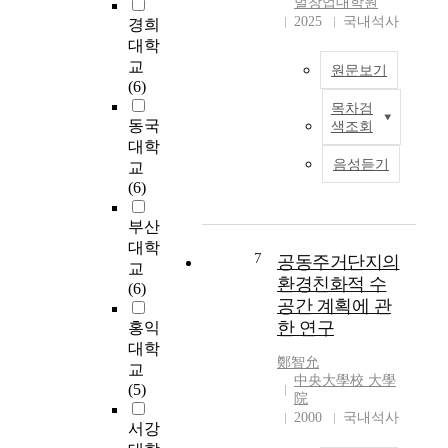
벌창업대학원
식, 셋째, 정부와 학계
g
b
2025
국내석사
경희
의 노력으로 시작된
,
l
보호관찰, 넷째, 범죄
대학
H
i
에 대한 지역사회의
교
I
g
원문보기
책임회피 및 배타성,
(6)
I
a
다섯째, 적절한 지역
T
t
목차검
T
사회 프로그램의 부
동국
)
색조회
e
h
재, 여섯째, 보호관찰
대학
을
p
i
에 대한 국가 후원 미
음성듣기
접
교
a
s
흡 등이 그것이다. 미
목
(6)
r
s
국 보호관찰제도의 지
한
a
t
역사회협력 프로그램
부산
필
s
u
으로는 홍보 (public
라
대학
i
d
7
공동주거단지의
relations), 인근지역-
테
교
t
y
환경친화적 수
중심 보호관찰
스
(6)
e
w
(neighborhood-based
공간 계획에 관
프
,
a
probation), 회복프로
한 연구
로
홍익
P
s
그램(re-storative
그
대학
l
c
鄭智允
programming), 자문위
램
a
교
o
中央大學校 大學
원회 (advisory
이
s
(5)
n
院
boards), 멘터링
갱
m
d
2000
국내석사
(mentoring) 및 기관간
년
서강
o
u
연합형성 (coalition
기
d