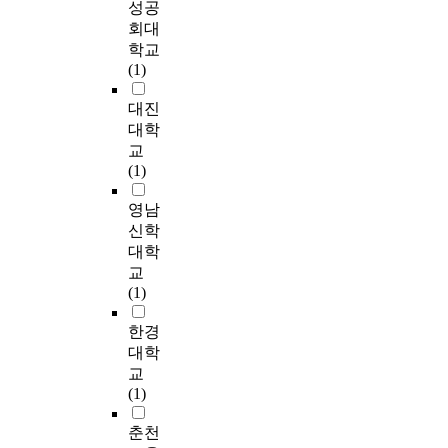
injuries to victims,
는
e
s
성공
o
기
교
m
communities and
복
o
p
회대
l
위
에
e
offenders and that all
합
f
a
a
학교
한
서
n
parties should be
운
t
c
t
(1)
지
효
t
included in the
동
h
e
e
침
과
.
response to crime".
을
e
s
대진
s
및
적
A
Agencies making this
수
S
a
b
대학
기
인
t
paradigm shift are
행
e
n
a
교
법
진
h
developing ways to
하
o
d
s
(1)
을
로
o
involve the victim and
였
u
h
e
제
교
r
the community in the
으
l
e
d
영남
시
육
o
criminal justice
며
M
a
o
신학
할
을
u
process and to hold
,
e
l
n
수
위
대학
g
offenders directly
대
t
t
r
있
한
교
h
accountable for the
조
r
h
i
다
기
(1)
r
damage they have
집
o
o
b
.
초
e
caused. There are
단
p
u
o
환
자
한경
v
'Victim-Offender
은
o
t
s
경
료
대학
i
Reconciliation
같
l
c
o
친
와
교
e
Program', 'Volunteer
은
i
o
m
화
진
(1)
w
Services Program', and
기
t
m
a
적
로
o
'Federal Community
간
a
e
l
수
지
춘천
f
Service' as major
동
n
s
D