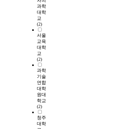
차의
이
k
g
e
하
구
l
발전방향을 모색해볼
과학
다
o
w
a
는
의
y
수 있었다. The
대학
.
r
h
,
것
목
f
Probation is
연
c
i
교
t
을
적
a
characterized as a
구
h
l
(2)
h
목
은
c
system of treating
대
e
e
e
적
관
e
criminals within a
서울
상
s
t
r
으
광
d
community as its
자
t
h
교육
e
로
관
b
basis. Accordingly
는
r
e
대학
w
한
련
y
they are inseparable in
수
a
g
e
교
다
전
t
its system operation.
도
s
r
r
(2)
.
공
h
In Korea, however, it
권
,
e
e
환
고
e
has been the early
S
e
e
과학
a
경
등
R
stage of its
시
m
n
t
기술
친
학
e
development since the
에
p
a
l
연합
화
교
p
operation of probation
거
l
r
e
적
의
대학
u
system was launched
주
o
e
a
수
진
원대
b
and it needs further
하
y
a
s
공
로
학교
l
development in many
는
i
s
t
간
교
(2)
i
aspects, especially the
갱
n
h
f
의
육
c
recognition of the
년
g
a
i
개
유
청주
o
community as its
기
a
v
v
념
형
대학
f
partner. It is, in fact,
여
u
e
e
및
과