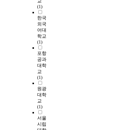
교
K
impossible that we
성
n
b
r
사
전
(1)
o
expect the effective
3
i
e
a
례
공
r
probation system
0
q
e
c
분
만
한국
e
unless community is
명
u
n
e
석
족
외국
a
involved as a partner.
을
e
d
s
,
및
,
어대
Therefore, in order to
대
f
e
d
그
진
a
학교
run the probation
상
o
c
e
리
로
n
(1)
system effectively, it is
으
r
r
t
고
결
d
necessary to enforce
로
m
e
e
환
정
t
포항
programs attaching
하
a
a
c
경
수
o
공과
importance to a
였
t
s
t
친
준
d
대학
community as a basic
으
i
i
e
화
간
e
교
system enforcement.
며
o
n
d
적
의
r
(1)
Seen in this
,
n
g
t
수
영
i
perspective, this study
신
p
.
h
공
향
v
원광
explores a model that
체
r
P
o
간
관
e
대학
contributes toward
적
i
r
s
을
계
t
교
"the probation system
기
m
e
e
조
를
h
(1)
and the community as
능
a
v
w
성
파
e
partnership" by
과
r
i
e
하
악
k
서울
examining general
건
i
o
r
는
하
e
시립
contents of the
강
l
u
e
기
는
y