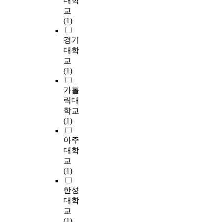
대학
probation system
상
y
s
u
법
것
f
교
through various
태
b
s
n
들
이
a
(1)
references. It also
를
a
t
d
을
다
c
focuses on 'community
고
s
u
e
문
.
t
경기
partnership of America
려
e
d
r
헌
또
o
대학
probation system' to
한
d
i
f
을
한
r
교
identify whether they
사
o
e
o
통
,
s
(1)
are applicable to our
전
n
s
u
해
관
r
system. It seems that
선
K
h
r
고
광
e
가톨
there are six aspects
별
o
a
p
찰
관
q
릭대
that contribute to the
(
r
v
a
한
련
u
학교
lacking development
P
e
e
t
후
전
i
(1)
of community as a
A
a
r
h
,
공
r
partner in Korea. First,
R
n
e
o
환
고
e
아주
lacking of public
-
t
p
t
경
등
d
대학
relations about the
Q
r
o
y
친
학
f
교
probation. Second,
)
a
r
p
화
생
o
(1)
lack of public
과
d
t
e
적
의
r
recognition of
정
i
e
g
수
개
o
한성
community service.
을
t
d
r
공
인
v
대학
Third, the probation
거
i
t
o
간
적
e
program initiation by
교
쳐
o
h
u
모
특
r
the government and
(1)
운
n
e
p