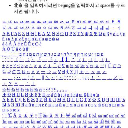
北京 을 입력하시려면
beijing
을 입력하시고 space를 누르
시면 됩니다.
ㅥ
ㅦ
ㅧ
ㅨ
ㅩ
ㅪ
ㅫ
ㅬ
ㅭ
ㅮ
ㅯ
ㅰ
ㅱ
ㅲ
ㅳ
ㅴ
ㅵ
ㅶ
ㅷ
ㅸ
ㅹ
ㅺ
ㅻ
ㅼ
ㅽ
ㅾ
ㅿ
ㆀ
ㆁ
ㆂ
ㆃ
ㆄ
ㆅ
ㆆ
ㆇ
ㆈ
ㆉ
ㆊ
ㆋ
ㆌ
ㆍ
ㆎ
Α
Β
Γ
Δ
Ε
Ζ
Η
Θ
Ι
Κ
Λ
Μ
Ν
Ξ
Ο
Π
Ρ
Σ
Τ
Υ
Φ
Χ
Ψ
Ω
α
β
γ
δ
ε
ζ
η
θ
ι
κ
λ
μ
ν
ξ
ο
π
ρ
σ
τ
υ
φ
χ
ψ
ω
á
à
Á
À
é
è
É
È
ç
Ç
ê
Ä
Ö
Ü
ä
ö
ü
ß
ְ
ֳ
ֲ
ֱ
ָ
ַ
ֵ
ֶ
ִ
ֹ
ּ
ֻ
ׂ
ׁ
ּ
ב
ה
נ
מ
צ
ת
ץ
ש
ד
ג
כ
ע
י
ח
ל
ך
ף
ק
ר
א
ט
ו
ן
ם
פ
‘
’
“
”
〔
〕
〈
〉
「
」
『
』
【
】
＂
（
）
［
］
｛
｝
±
×
÷
≠
≤
≥
∞
∴
♂
♀
∠
⊥
⌒
∂
∇
≡
≒
≪
≫
√
∽
∝
∵
∫
∬
∈
∋
⊆
⊇
⊂
⊃
∪
∩
∧
∨
￢
⇒
⇔
∀
∃
∮
∑
∏
＋
－
＜
＝
＞
、
。
·
‥
…
¨
〃
―
∥
＼
∼
´
～
ˇ
˘
˝
˚
˙
¸
˛
¡
¿
ː
！
＇
，
．
／
：
；
？
＾
＿
｀
｜
½
⅓
⅔
¼
¾
⅛
⅜
⅝
⅞
¹
²
³
⁴
ⁿ
₁
₂
₃
₄
Æ
Ð
Ħ
Ĳ
Ł
Ø
Œ
Þ
Ŧ
Ŋ
æ
đ
ð
ħ
ı
ĳ
ĸ
ŀ
ł
ø
œ
ß
þ
ŧ
ŋ
ŉ
А
Б
В
Г
Д
Е
Ё
Ж
З
И
Й
К
Л
М
Н
О
П
Р
С
Т
У
Ф
Х
Ц
Ч
Ш
Щ
Ъ
Ы
Ь
Э
Ю
Я
а
б
в
г
д
е
ё
ж
з
и
й
к
л
м
н
о
п
р
с
т
у
ф
х
ц
ч
ш
щ
ъ
ы
ь
э
ю
я
′
″
℃
Å
￠
￡
￥
¤
℉
‰
＄
％
Ｆ
￦
㎕
㎖
㎗
ℓ
㎘
㏄
㎣
㎤
㎥
㎦
㎙
㎚
㎛
㎜
㎝
㎞
㎟
㎠
㎡
㎢
㏊
㎍
㎎
㎏
㏏
㎈
㎉
㏈
㎧
㎨
㎰
㎱
㎲
㎳
㎴
㎵
㎶
㎷
㎸
㎹
㎀
㎁
㎂
㎃
㎄
㎺
㎻
㎽
㎾
㎿
㎐
㎑