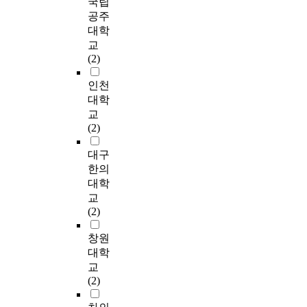
국립
수 있을 것이다. 본 연
형
,
l
t
개
의
n
공주
구를 통해 보호관찰제
유
o
u
y
념
진
o
대학
도 운영에 있어 지역
지
f
t
w
을
로
m
교
사회협력의 중요성이
를
t
i
i
바
교
i
(2)
강조되었다. 그리고
위
e
o
t
탕
육
c
지역사회의 다양한 협
한
n
n
h
으
은
s
인천
력프로그램이 구체적
과
r
h
h
로
상
t
대학
이고 실질적으로 진행
학
e
a
o
하
당
a
교
될 때, 그 효과가 크다
적
f
s
s
는
히
g
(2)
는 것도 알 수 있었다.
근
e
b
t
수
중
n
그러나 우리나라의 경
거
r
e
p
공
요
a
대구
우 지역사회협력이 미
기
r
e
l
간
하
t
한의
흡한 것도 사실이지
반
e
n
a
의
다
i
대학
만, 관련프로그램 부
의
d
i
n
기
고
o
교
족 및 운영상의 미숙
운
t
n
t
본
볼
n
(2)
함이 더 큰 어려움으
동
o
c
s
계
수
c
로 작용하고 있는 것
중
a
r
.
획
있
u
창원
이 현실이다. 따라서
재
s
e
I
방
다
r
대학
보호관찰에서의 지역
가
G
a
n
향
.
r
사회협력이 비교적 모
교
필
u
s
K
을
e
범적으로 시행되고 있
(2)
수
g
i
o
제
본
n
는 미국의 프로그램을
적
a
n
r
시
연
t
연구함으로써, 일부