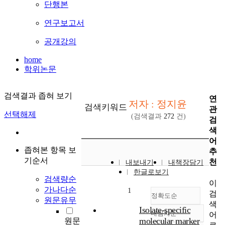
단행본
연구보고서
공개강의
home
학위논문
검색결과 좁혀 보기
연
저자 : 정지윤
검색키워드
관
선택해제
(검색결과
272
건)
검
색
어
좁혀본 항목 보
추
기순서
천
내보내기
내책장담기
한글로보기
검색량순
이
가나다순
1
검
정확도순
원문유무
색
Isolate-specific
내림차순
어
정확도
molecular marker
원문