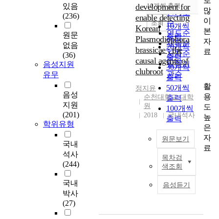
로
순
있음
development for
10개씩 출력
내림차순
많
인기도
(236)
enable detecting
이
순
조회
10개씩
Korean
본
연도순
원문
출력
Plasmodiophora
자
제목순
없음
20개씩
brassicae ; the
료
저자순
(36)
출력
causal agents of
발행기
음성지원
30개씩
clubroot
관순
유무
출력
활
50개씩
정지윤
음성
용
순천대학교 대학
출력
지원
원
도
100개씩
(201)
2018
국내석사
높
출력
학위유형
은
자
원문보기
국내
료
석사
목차검
C
(244)
색조회
l
u
국내
음성듣기
b
박사
r
(27)
o
o