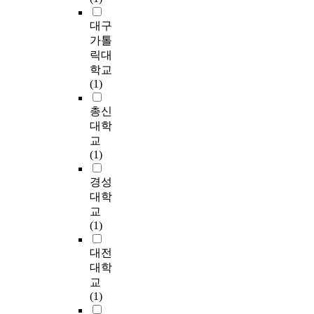
델
성
c
the academy. Fourth,
동
a
a
s
을
(
o
대구
public's indifference
집
l
d
.
설
성
m
on crime. Fifth,
가톨
단
i
v
A
정
별
i
absence of the proper
릭대
(
n
e
r
하
,
n
community programs.
H
s
r
학교
e
여
학
g
Sixth, lacking of
P
t
s
(1)
c
실
년
t
stronger national
G
r
e
e
제
)
h
supports. In America,
총신
:
u
h
n
주
및
e
they have public
H
m
e
대학
t
거
진
v
relations,
I
e
a
교
s
단
로
a
neighborhood-based
I
n
l
(1)
t
지
선
r
probation, restorative
T
t
t
u
에
택
i
programming,
P
s
h
경성
d
적
특
o
advisory boards,
i
,
e
대학
y
용
성
u
mentoring and
l
h
f
c
교
.
(
s
coalition building as
a
a
f
o
(1)
계
산
c
the community
t
v
e
n
획
학
o
partnership programs
e
e
c
대전
d
하
일
n
of the probation
s
e
t
u
대학
였
체
s
system: ① Public
G
x
s
c
교
다
형
t
Relations - Public
r
p
o
t
(1)
.
도
r
relations involves
o
e
f
e
본
제
a