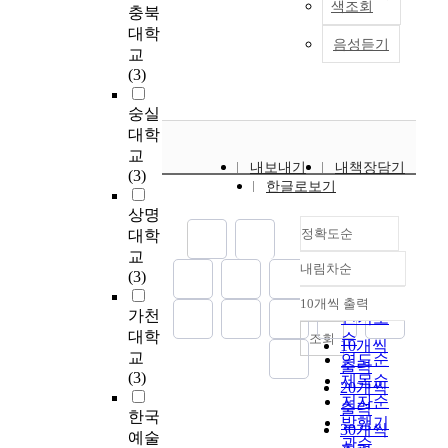
p
색조회
충북
로그램들을 통하여 보
방
n
a
i
다
기
a
호관찰의 발전에 긍정
대학
증
c
c
n
.
이
s
음성듣기
적인 효과를 줄 수 있
교
가
e
k
l
그
다
a
고, 범죄자의 활동 및
(3)
,
r
g
a
러
.
v
행동 변화에도 영향을
고
t
r
b
나
그
i
미칠 수 있다. ⑤ '멘터
숭실
지
o
o
o
아
중
a
링' - 자원봉사자들이
대학
혈
‘
u
r
직
특
b
범죄자와 1대 1로 결
증
J
n
교
a
까
성
l
내보내기
내책장담기
연하는 인간적인 보호
,
i
d
(3)
t
지
화
e
한글로보기
관찰 활동을 통해 범
인
n
:
o
는
고
s
죄자에게 실질적인 도
상명
슐
d
A
r
옥
등
o
움을 주는 프로그램이
정확도순
린
o
s
대학
y
외
학
l
다. 이는 자원봉사자
저
A
i
교
,
공
교
u
내림차순
의 역량에 따라 어떤
항
r
n
정확도
(3)
i
간
에
t
프로그램보다도 보호
성
i
d
순
t
에
재
i
10개씩 출력
내림차순
관찰의 효과를 거둘
악
r
u
가천
s
인기도
물
학
o
수 있고 지역사회의
화
a
s
대학
r
순
또
중
조회
n
10개씩
강점을 나타날 수 있
등
n
t
a
교
는
인
연도순
t
출력
다. 대표적 프로그램
의
g
r
c
(3)
녹
학
제목순
o
20개씩
으로는 '범죄 대항 협
생
’
i
e
지
생
저자순
t
출력
력자들', '자원봉사자
리
>
a
한국
s
등
들
발행기
h
30개씩
멘터링 프로그램'이
적
:
l
a
예술
의
은
e
관순