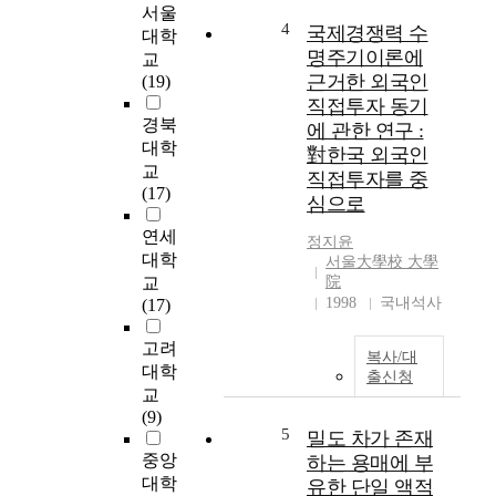
은
o
서울
을 통해 "보호관찰제
1
f
4
국제경쟁력 수
대학
도와 지역사회협력 관
6
B
명주기이론에
교
계", 즉 보호관찰제도
주
r
근거한 외국인
(19)
의 전반적인 내용과
간
a
직접투자 동기
보호관찰에 있어서의
고
s
경북
에 관한 연구 :
지역사회협력에 대해
강
s
대학
對한국 외국인
고찰하였다. 또한 현
도
i
교
재 실행되고 있는 프
직접투자를 중
인
c
(17)
로그램을 중심으로
심으로
터
a
'미국 보호관찰제도의
벌
c
연세
정지윤
지역사회협력'에 대해
트
e
대학
서울大學校 大學
중점적으로 연구하였
레
a
교
院
으며, '우리나라 보호
이
e
1998
국내석사
(17)
관찰제도의 지역사회
닝
f
협력'을 알아보기 위
(
a
고려
해 그 협력 현황 및 관
H
복사/대
m
대학
련프로그램을 소개하
출신청
i
i
교
였다. 그리고 아직까
g
l
(9)
지 우리나라 보호관찰
h
y
5
밀도 차가 존재
의 지역사회협력 및
-
.
중앙
하는 용매에 부
관련프로그램이 시작
I
T
대학
유한 단일 액적
단계에 있으므로, 모
n
h