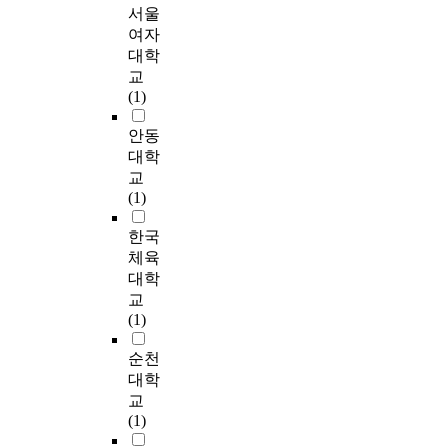
communicating a
u
r
a
d
서울
연
학
i
message and
p
i
i
i
여자
구
교
n
presenting a positive
)
e
r
n
를
참
대학
t
image to the public.
과
n
p
K
통
여
교
s
This can be
대
c
o
o
해
유
(1)
e
administered in many
조
e
l
r
얻
무
n
different ways and
집
d
l
e
은
,
안동
c
various strategies must
단
a
u
a
결
전
대학
o
be combined to reach
(
s
t
a
과
공
교
u
wide-ranging
P
i
i
t
를
일
(1)
n
segments of the
G
g
o
t
요
치
t
community.
:
n
n
e
약
정
한국
e
Representative
P
i
.
m
하
도
체육
r
programs are 'Public
i
f
I
p
면
,
대학
e
Relations Committee'
l
i
n
t
다
전
d
교
and 'Community
a
c
a
e
음
공
b
(1)
Congress'. The
t
a
d
d
과
선
y
Committee developed
e
n
d
t
같
택
순천
l
a comprehensive
s
t
i
o
다
동
o
대학
public relations
G
i
t
d
.
기
c
교
strategy. And
r
n
i
e
1
,
a
(1)
Community Congress
o
c
o
v
.
졸
l
demonstrates