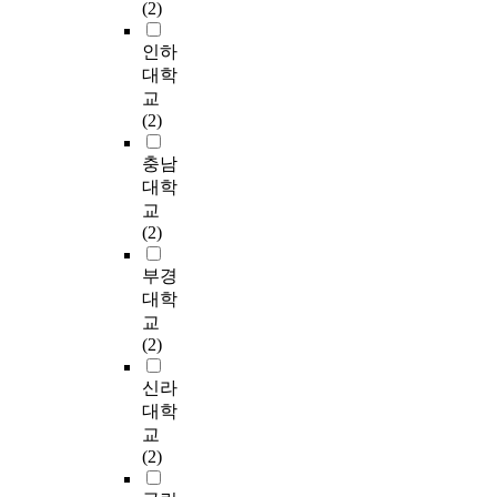
,
파
o
(2)
담, 지역사회봉사센
작
n
e
t
본
악
p
터, 전산정보교육센
용
t
c
h
연
하
인하
u
터, 수강명령의 위탁,
한
r
o
a
구
여
l
대학
사회봉사명령 협력기
다
a
n
s
는
졸
a
교
관, 지역사회 자체 교
.
d
c
h
공
업
t
(2)
정프로그램, 기관간
이
i
e
i
동
후
i
협력프로그램 등이 있
에
t
n
g
주
취
o
충남
는 것으로 나타났다.
따
i
t
h
거
업
n
대학
그러나 프로그램들의
라
o
r
g
단
과
a
교
실질적 운영 및 내실
,
n
a
e
지
도
n
(2)
에 있어서는 아직까지
대
a
t
n
내
바
d
부족한 점이 많은 것
사
l
i
o
수
로
r
부경
을 알 수 있었다. 따라
증
o
o
m
공
연
e
대학
서 프로그램의 운영
후
r
n
e
간
계
g
교
현황을 객관적으로 파
군
c
o
s
도
될
i
(2)
악하여 여러가지 발전
예
h
f
i
입
수
o
방향을 모색하는 것이
방
e
a
m
시
있
n
신라
바람직하며, 또한 미
및
s
i
i
환
기
a
대학
국 등의 모범적인 프
호
t
r
l
경
에
l
교
로그램을 연구함으로
르
r
p
a
친
이
e
(2)
써 우리나라 프로그램
몬
a
o
r
화
시
c
을 한층 더 향상시킬
균
s
l
i
적
기
o