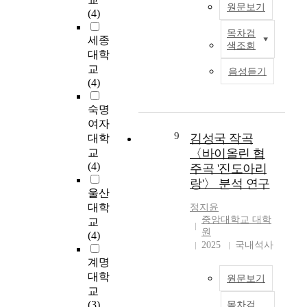
을 시행하는 것으로
영
원문보기
a
,
t
(4)
보호관찰의 기본적인
향
t
국
a
철학을 실천하는 프로
목차검
을
h
내
청
세종
n
색조회
그램이다. 이는 보호
규
o
에
소
c
대학
관찰대상자가 생활하
명
g
서
년
e
교
음성듣기
는 지역사회 속에서,
하
e
도
기
a
(4)
실질적으로 보호관찰
는
n
1
는
n
을 행하므로 그 효과
데
i
9
자
d
숙명
도 과히 실질적이라고
그
s
9
신
s
여자
할 것이다. 대표적인
목
d
0
에
9
u
김성국 작곡
대학
프로그램으로는 '인근
적
i
년
대
s
교
〈바이올린 협
지역 보호관찰'과 '프
이
f
대
한
t
(4)
주곡 '진도아리
로젝트 세이프웨이'가
있
f
초
이
a
랑'〉 분석 연구
있다. ③ 회복프로그
다
i
반
해
i
울산
램 - 범죄자, 피해자,
.
c
이
와
n
대학
정지윤
지역사회 모두를 범죄
갱
u
후
직
a
중앙대학교 대학
교
의 피해로부터 회복시
년
l
부
업
b
원
(4)
키자는 취지의 프로그
기
t
터
세
2025
국내석사
i
램으로, 이는 '회복'이
여
t
환
계
l
계명
라는 의미를 지니면서
성
o
경
에
i
대학
원문보기
인간적인 과정을 강조
은
s
친
대
t
교
한 것이다. 즉 '회복' 과
에
t
화
한
y
(3)
목차검
정에 범죄자, 피해자,