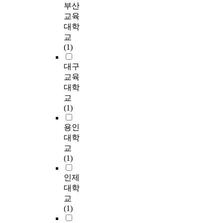
u
r
n
e
환
업
e
부산
community
p
e
,
l
경
후
n
교육
corrections' ability to
)
a
t
o
친
진
t
대학
become empowered
으
s
h
p
화
로
r
교
community partners.
로
e
e
m
의
계
e
(1)
② Neighborhood-
무
i
a
o
개
획
p
based Probation -
선
n
s
l
념
)
r
대구
Traditional probation
배
t
s
e
고
에
e
교육
problems and a search
정
h
o
c
찰
따
n
대학
for solution are
하
e
c
u
을
른
e
교
contributing to the
였
i
i
l
통
진
u
(1)
development of
다
r
a
a
해
로
r
neighborhood-based
.
n
t
r
환
교
s
용인
probation and parole
운
u
i
m
경
육
a
대학
agencies. Accordingly,
동
m
o
a
친
만
t
교
such programs as
집
b
n
r
화
족
t
(1)
'Neighborhood
단
e
b
k
적
도
h
Probation' and 'Project
은
r
e
e
수
의
e
인제
Safeway' are leading
1
s
t
r
공
차
e
대학
the way, having
6
i
w
s
간
이
a
교
developed variations
주
n
e
f
을
를
r
(1)
of a community-based
간
c
e
o
조
파
l
model. Neighborhood-
주
e
n
r
성
악