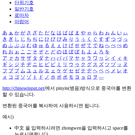
단위기호
일반기호
로마자
아랍어
あ
ぁ
か
が
さ
ざ
た
だ
な
は
ば
ぱ
ま
や
ゃ
ら
わ
ゎ
ん
い
ぃ
き
ぎ
し
じ
ち
ぢ
に
ひ
び
ぴ
み
り
う
ぅ
く
ぐ
す
ず
つ
づ
っ
ぬ
ふ
ぶ
ぷ
む
ゆ
ゅ
る
え
ぇ
け
げ
せ
ぜ
て
で
ね
へ
べ
ぺ
め
れ
お
ぉ
こ
ご
そ
ぞ
と
ど
の
ほ
ぼ
ぽ
も
よ
ょ
ろ
を
ア
ァ
カ
サ
ザ
タ
ダ
ナ
ハ
バ
パ
マ
ヤ
ャ
ラ
ワ
ヮ
ン
イ
ィ
キ
ギ
シ
ジ
チ
ヂ
ニ
ヒ
ビ
ピ
ミ
リ
ウ
ゥ
ク
グ
ス
ズ
ツ
ヅ
ッ
ヌ
フ
ブ
プ
ム
ユ
ュ
ル
エ
ェ
ケ
ゲ
セ
ゼ
テ
デ
ヘ
ベ
ペ
メ
レ
オ
ォ
コ
ゴ
ソ
ゾ
ト
ド
ノ
ホ
ボ
ポ
モ
ヨ
ョ
ロ
ヲ
―
http://chineseinput.net/
에서 pinyin(병음)방식으로 중국어를 변환
할 수 있습니다.
변환된 중국어를 복사하여 사용하시면 됩니다.
예시)
中文 을 입력하시려면
zhongwen
을 입력하시고 space를
누르시면됩니다.