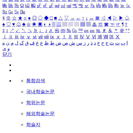
㎒
㎓
㎔
Ω
㏀
㏁
㎊
㎋
㎌
㏖
㏅
㎭
㎮
㎯
㏛
㎩
㎪
㎫
㎬
㏝
㏐
㏓
㏃
㏉
㏜
㏆
§
※
☆
★
○
●
◎
◇
◆
□
■
△
▽
→
←
↑
↓
↔
〓
◁
◀
▷
▶
♤
♠
♡
♥
♧
♣
⊙
◈
▣
◐
◑
▒
▤
▥
▨
▧
▦
▩
♨
☏
☎
☜
☞
¶
†
‡
↕
↗
↙
↖
↘
♭
♩
♪
♬
㉿
㈜
№
㏇
™
㏂
㏘
℡
＃
＆
＊
＠
ª
º
ⅰ
ⅱ
ⅲ
ⅳ
ⅴ
ⅵ
ⅶ
ⅷ
ⅸ
ⅹ
Ⅰ
Ⅱ
Ⅲ
Ⅳ
Ⅴ
Ⅵ
Ⅶ
Ⅷ
Ⅸ
Ⅹ
ا
ب
ت
ث
ج
ح
خ
د
ذ
ر
ز
س
ش
ص
ض
ط
ظ
ع
غ
ف
ق
ک
ل
م
ن
ه
و
ی
닫기
통합검색
국내학술논문
학위논문
해외학술논문
학술지