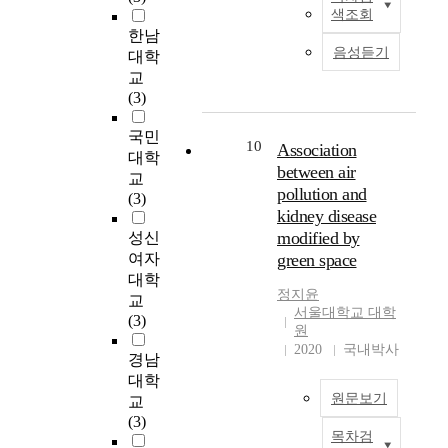
스
[
u
적
이
o
색조회
지역사회를 참여시켜
트
S
d
인
해
f
한남
합리적인 해결방안을
로
u
y
주
를
l
음성듣기
대학
강구하고 실천함으로
겐
n
a
거
바
o
교
써 효율적으로 지역사
의
g
s
단
탕
c
(3)
회협력을 유도하고 보
급
-
i
지
으
a
호관찰을 집행할 수
격
k
t
개
로
l
국민
있다. 소개된 회복프
한
u
i
10
발
진
Association
e
대학
로그램은 '피해자-범
감
k
s
에
로
between air
n
교
죄자 화해 프로그램',
소
K
n
대
탐
t
pollution and
(3)
'자원봉사자 서비스
로
i
o
한
색
r
kidney disease
프로그램', '연방 지역
인
m
n
논
을
e
modified by
성신
사회봉사명령'이 있
해
’
-
의
거
p
여자
green space
다. ④ '자문위원회' -
대
s
c
가
쳐
r
대학
지역사회가 주체가 되
사
<
u
본
진
e
정지윤
교
어 적극적·자발적 조
기
V
l
격
로
n
서울대학교 대학
(3)
직을 구성함으로써 보
능
i
t
적
결
e
원
호관찰 운영에 직접적
저
o
u
으
정
2020
국내박사
u
경남
으로 관여하는 것으
하
l
r
로
을
r
대학
로, '지역사회 교정 자
,
i
a
시
내
s
원문보기
문위원회'와 '회복적
교
복
n
b
작
리
h
보호관찰 위원회' 프
(3)
부
C
l
되
는
i
목차검
로그램이 있다. 이 프
지
o
B
e
었
시