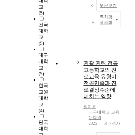
대학
c
building)이 강조되고
여
원문보기
i
교
t
있다 : ① 홍보 - 보호
성
o
(5)
e
관찰제도는 지역사회
목차검
의
p
환
d
색조회
의 협조 없이는 그 효
대
h
건국
경
t
과를 기대하기 어려우
사
o
대학
친
o
므로, 국민 협력 기반
증
r
화
교
h
조성을 위한 대국민
후
a
에
(5)
i
홍보는 필수적이다.
군
b
대
g
따라서 홍보는 보호관
위
r
대구
한
h
찰의 효과를 증대시키
험
a
전
대학
8
l
관광 관련 전공
기 위한 기본 바탕이
요
s
세
교
i
고등학교의 진
라고 할 수 있다. 단순
인
s
계
(5)
g
로교육 유형이
홍보프로그램인 '홍보
과
i
적
h
전공만족과 진
위원회'와 지역사회를
호
c
인
한국
t
토론의 장으로 여는
로결정수준에
르
a
관
교원
t
홍보방법인 '지역사회
미치는 영향
몬
e
심
대학
h
평의회'는 지역사회가
변
.
의
교
e
정지윤
중심이 된 효과적인
화
T
고
(4)
i
대구대학교 교육
홍보프로그램이다. ②
에
h
조
m
대학원
인근지역-중심 보호관
미
i
와
단국
p
2025
국내석사
찰 - 지역사회 안으로
치
s
함
대학
o
직접 들어가 보호관찰
는
p
께
r
교