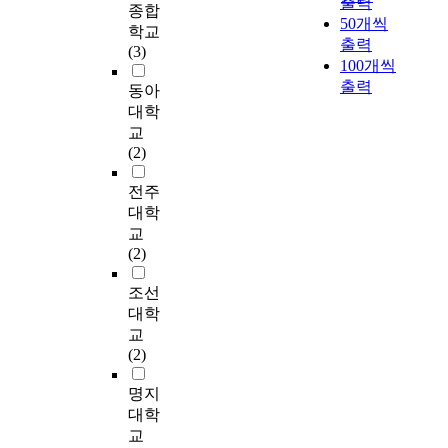
출력
있다. ⑥ '기관간 연합
변
A
i
r
종합
자
전
s
50개씩
형성' - 지역사회내의
화
M
z
e
연
공
학교
e
기관간 연계 및 서비
출력
를
u
a
v
환
과
(3)
v
스 협력을 통해 보호
100개씩
경
s
t
a
경
관
e
관찰의 효과를 극대화
출력
험
i
i
r
동아
을
련
r
시키기 위한 프로그램
하
c
o
i
단
된
대학
e
으로, 적절한 프로그
며
a
n
a
순
진
교
c
램 진행은 보호관찰을
,
l
h
b
도
로
(2)
r
더욱 발전시키며 지역
이
A
a
l
입
교
i
사회의 협력을 더욱
는
n
s
e
하
육
전주
s
확고히 할 수 있다. 소
심
a
p
w
는
을
대학
e
개된 프로그램은 '가
혈
l
r
o
실
통
교
s
족센터와 지역사회 학
관
y
o
r
정
해
(2)
o
습센터', '문맹 교육프
질
s
g
l
에
개
f
로그램', 그리고 '재범
환
i
r
d
불
인
조선
l
방지 프로그램'이 있
의
s
e
w
과
의
대학
o
다. 우리나라의 지역
주
]
s
i
하
적
교
c
사회협력 프로그램으
요
s
d
다
성
(2)
a
로는 멘터프로그램,
위
K
e
e
.
과
l
범죄예방위원 및 자원
험
o
d
a
따
흥
명지
d
상담위원 등의 자원봉
요
r
,
n
라
미
대학
e
사자, 보호관찰 자문
소
e
t
d
서
를
p
교
단, 홍보활동, 순회상
로
a
h
i