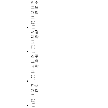
y
전주
b-ased probation
3
t
t
d
하
하
s
교육
obviously takes a
회
h
h
e
기
고
t
대학
large investment in
,
e
e
t
위
자
a
교
time and resources.
회
i
d
e
한
한
g
(1)
However, its efforts at
당
n
i
c
3
다
e
integration are aimed
5
a
s
t
가
.
s
서경
at the offender as a
0
u
t
i
지
이
o
대학
whole person, taking
분
g
r
n
기
를
f
into account not only
교
간
u
i
g
본
통
s
the offender's needs,
(1)
H
r
b
P
목
해
t
but the needs of the
I
a
u
.
표
관
a
진주
community in which
I
l
t
b
를
광
r
they reside. ③
교육
T
p
i
r
설
관
t
Restorative
대학
와
e
o
a
정
련
u
Programming -
필
r
n
교
s
하
전
p
Restorative justice is
라
f
o
(1)
s
고
공
d
emerging as a new
테
o
f
i
,
특
e
paradigm for
한서
스
r
g
c
이
성
v
community
를
m
r
대학
a
를
화
e
corrections. Its primary
병
a
e
교
e
실
고
l
assumption is that
행
n
e
(1)
i
현
등
o
"crime results in
하
c
n
s
하
학
p