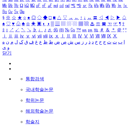
㎒
㎓
㎔
Ω
㏀
㏁
㎊
㎋
㎌
㏖
㏅
㎭
㎮
㎯
㏛
㎩
㎪
㎫
㎬
㏝
㏐
㏓
㏃
㏉
㏜
㏆
§
※
☆
★
○
●
◎
◇
◆
□
■
△
▽
→
←
↑
↓
↔
〓
◁
◀
▷
▶
♤
♠
♡
♥
♧
♣
⊙
◈
▣
◐
◑
▒
▤
▥
▨
▧
▦
▩
♨
☏
☎
☜
☞
¶
†
‡
↕
↗
↙
↖
↘
♭
♩
♪
♬
㉿
㈜
№
㏇
™
㏂
㏘
℡
＃
＆
＊
＠
ª
º
ⅰ
ⅱ
ⅲ
ⅳ
ⅴ
ⅵ
ⅶ
ⅷ
ⅸ
ⅹ
Ⅰ
Ⅱ
Ⅲ
Ⅳ
Ⅴ
Ⅵ
Ⅶ
Ⅷ
Ⅸ
Ⅹ
ا
ب
ت
ث
ج
ح
خ
د
ذ
ر
ز
س
ش
ص
ض
ط
ظ
ع
غ
ف
ق
ک
ل
م
ن
ه
و
ی
닫기
통합검색
국내학술논문
학위논문
해외학술논문
학술지