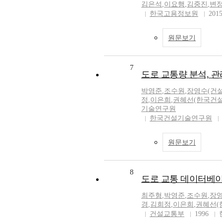
김은석
,
이요행
,
김중진
,
변
한국고용정보원
201
원문보기
7
도로 교통량 분석, 관
박영준
,
조수원
,
장영수(건
정
,
이은희
,
권혜선(한국건
기술연구원
한국건설기술연구원
원문보기
8
도로 교통 데이터베이
최주형
,
박영준
,
조수원
,
장영
경
,
김희정
,
이은희
,
권혜선(
건설교통부
1996