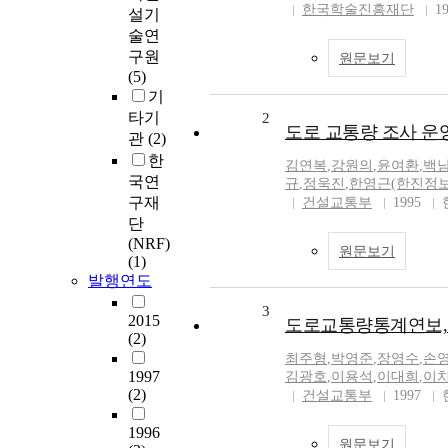
한국학술진흥재단
1
설기
술연
구원
원문보기
(5)
기
타기
2
도로 교통량 조사 운
관
(2)
한
김연복
,
강원의
,
윤여환
,
백
국연
규
,
정욱진
,
한영근(한진정보
구재
건설교통부
1995
단
(NRF)
원문보기
(1)
발행연도
3
2015
도로교통량통계연보, 1
(2)
최주형
,
박영준
,
장영수
,
손영
1997
김광호
,
이용석
,
이대희
,
이
(2)
건설교통부
1997
1996
원문보기