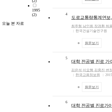
(2)
1995
4
(2)
도로교통량통계연보, 1
오늘 본 자료
최주형
,
남인희
,
장경환
,
허
한국건설기술연구원
원문보기
5
대학 전공별 진로 가
김은석
,
이요행
,
김중진
,
변
한국고용정보원
201
원문보기
6
대학 전공별 진로가이