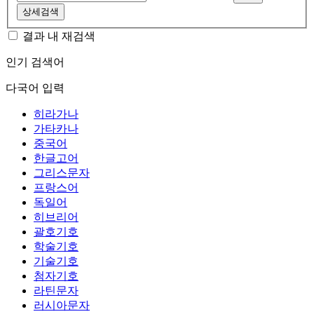
상세검색
결과 내 재검색
인기 검색어
다국어 입력
히라가나
가타카나
중국어
한글고어
그리스문자
프랑스어
독일어
히브리어
괄호기호
학술기호
기술기호
첨자기호
라틴문자
러시아문자