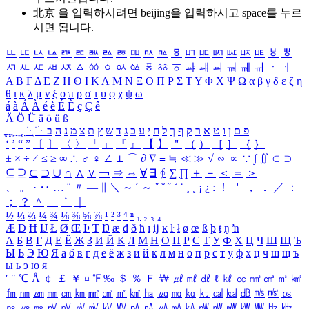
北京 을 입력하시려면
beijing
을 입력하시고 space를 누르
시면 됩니다.
ㅥ
ㅦ
ㅧ
ㅨ
ㅩ
ㅪ
ㅫ
ㅬ
ㅭ
ㅮ
ㅯ
ㅰ
ㅱ
ㅲ
ㅳ
ㅴ
ㅵ
ㅶ
ㅷ
ㅸ
ㅹ
ㅺ
ㅻ
ㅼ
ㅽ
ㅾ
ㅿ
ㆀ
ㆁ
ㆂ
ㆃ
ㆄ
ㆅ
ㆆ
ㆇ
ㆈ
ㆉ
ㆊ
ㆋ
ㆌ
ㆍ
ㆎ
Α
Β
Γ
Δ
Ε
Ζ
Η
Θ
Ι
Κ
Λ
Μ
Ν
Ξ
Ο
Π
Ρ
Σ
Τ
Υ
Φ
Χ
Ψ
Ω
α
β
γ
δ
ε
ζ
η
θ
ι
κ
λ
μ
ν
ξ
ο
π
ρ
σ
τ
υ
φ
χ
ψ
ω
á
à
Á
À
é
è
É
È
ç
Ç
ê
Ä
Ö
Ü
ä
ö
ü
ß
ְ
ֳ
ֲ
ֱ
ָ
ַ
ֵ
ֶ
ִ
ֹ
ּ
ֻ
ׂ
ׁ
ּ
ב
ה
נ
מ
צ
ת
ץ
ש
ד
ג
כ
ע
י
ח
ל
ך
ף
ק
ר
א
ט
ו
ן
ם
פ
‘
’
“
”
〔
〕
〈
〉
「
」
『
』
【
】
＂
（
）
［
］
｛
｝
±
×
÷
≠
≤
≥
∞
∴
♂
♀
∠
⊥
⌒
∂
∇
≡
≒
≪
≫
√
∽
∝
∵
∫
∬
∈
∋
⊆
⊇
⊂
⊃
∪
∩
∧
∨
￢
⇒
⇔
∀
∃
∮
∑
∏
＋
－
＜
＝
＞
、
。
·
‥
…
¨
〃
―
∥
＼
∼
´
～
ˇ
˘
˝
˚
˙
¸
˛
¡
¿
ː
！
＇
，
．
／
：
；
？
＾
＿
｀
｜
½
⅓
⅔
¼
¾
⅛
⅜
⅝
⅞
¹
²
³
⁴
ⁿ
₁
₂
₃
₄
Æ
Ð
Ħ
Ĳ
Ł
Ø
Œ
Þ
Ŧ
Ŋ
æ
đ
ð
ħ
ı
ĳ
ĸ
ŀ
ł
ø
œ
ß
þ
ŧ
ŋ
ŉ
А
Б
В
Г
Д
Е
Ё
Ж
З
И
Й
К
Л
М
Н
О
П
Р
С
Т
У
Ф
Х
Ц
Ч
Ш
Щ
Ъ
Ы
Ь
Э
Ю
Я
а
б
в
г
д
е
ё
ж
з
и
й
к
л
м
н
о
п
р
с
т
у
ф
х
ц
ч
ш
щ
ъ
ы
ь
э
ю
я
′
″
℃
Å
￠
￡
￥
¤
℉
‰
＄
％
Ｆ
￦
㎕
㎖
㎗
ℓ
㎘
㏄
㎣
㎤
㎥
㎦
㎙
㎚
㎛
㎜
㎝
㎞
㎟
㎠
㎡
㎢
㏊
㎍
㎎
㎏
㏏
㎈
㎉
㏈
㎧
㎨
㎰
㎱
㎲
㎳
㎴
㎵
㎶
㎷
㎸
㎹
㎀
㎁
㎂
㎃
㎄
㎺
㎻
㎽
㎾
㎿
㎐
㎑