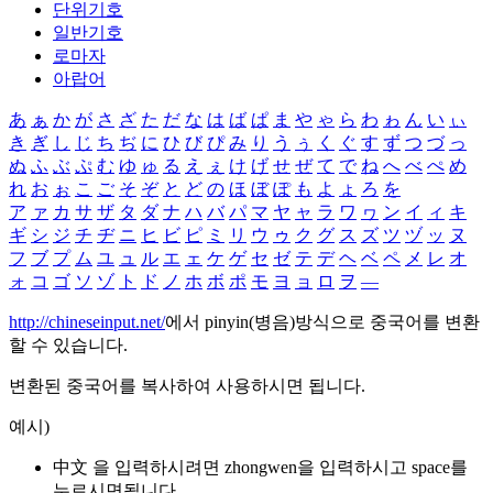
단위기호
일반기호
로마자
아랍어
あ
ぁ
か
が
さ
ざ
た
だ
な
は
ば
ぱ
ま
や
ゃ
ら
わ
ゎ
ん
い
ぃ
き
ぎ
し
じ
ち
ぢ
に
ひ
び
ぴ
み
り
う
ぅ
く
ぐ
す
ず
つ
づ
っ
ぬ
ふ
ぶ
ぷ
む
ゆ
ゅ
る
え
ぇ
け
げ
せ
ぜ
て
で
ね
へ
べ
ぺ
め
れ
お
ぉ
こ
ご
そ
ぞ
と
ど
の
ほ
ぼ
ぽ
も
よ
ょ
ろ
を
ア
ァ
カ
サ
ザ
タ
ダ
ナ
ハ
バ
パ
マ
ヤ
ャ
ラ
ワ
ヮ
ン
イ
ィ
キ
ギ
シ
ジ
チ
ヂ
ニ
ヒ
ビ
ピ
ミ
リ
ウ
ゥ
ク
グ
ス
ズ
ツ
ヅ
ッ
ヌ
フ
ブ
プ
ム
ユ
ュ
ル
エ
ェ
ケ
ゲ
セ
ゼ
テ
デ
ヘ
ベ
ペ
メ
レ
オ
ォ
コ
ゴ
ソ
ゾ
ト
ド
ノ
ホ
ボ
ポ
モ
ヨ
ョ
ロ
ヲ
―
http://chineseinput.net/
에서 pinyin(병음)방식으로 중국어를 변환
할 수 있습니다.
변환된 중국어를 복사하여 사용하시면 됩니다.
예시)
中文 을 입력하시려면
zhongwen
을 입력하시고 space를
누르시면됩니다.