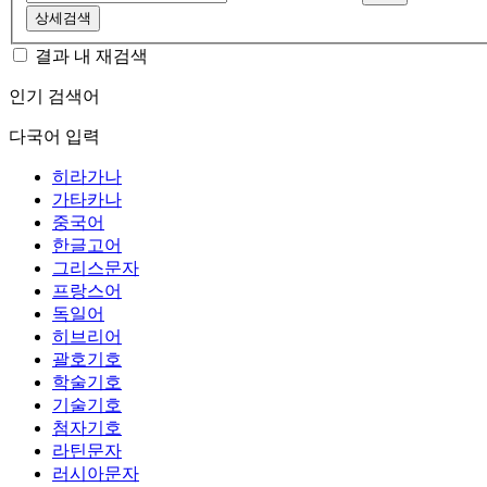
상세검색
결과 내 재검색
인기 검색어
다국어 입력
히라가나
가타카나
중국어
한글고어
그리스문자
프랑스어
독일어
히브리어
괄호기호
학술기호
기술기호
첨자기호
라틴문자
러시아문자