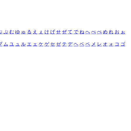
ぶ
ぷ
む
ゆ
ゅ
る
え
ぇ
け
げ
せ
ぜ
て
で
ね
へ
べ
ぺ
め
れ
お
ぉ
プ
ム
ユ
ュ
ル
エ
ェ
ケ
ゲ
セ
ゼ
テ
デ
ヘ
ベ
ペ
メ
レ
オ
ォ
コ
ゴ