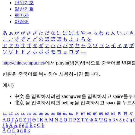
단위기호
일반기호
로마자
아랍어
あ
ぁ
か
が
さ
ざ
た
だ
な
は
ば
ぱ
ま
や
ゃ
ら
わ
ゎ
ん
い
ぃ
き
こ
ご
そ
ぞ
と
ど
の
ほ
ぼ
ぽ
も
よ
ょ
ろ
を
ア
ァ
カ
サ
ザ
タ
ダ
ナ
ハ
バ
パ
マ
ヤ
ャ
ラ
ワ
ヮ
ン
イ
ィ
キ
ギ
ソ
ゾ
ト
ド
ノ
ホ
ボ
ポ
モ
ヨ
ョ
ロ
ヲ
―
http://chineseinput.net/
에서 pinyin(병음)방식으로 중국어를 변환
변환된 중국어를 복사하여 사용하시면 됩니다.
예시)
中文 을 입력하시려면
zhongwen
을 입력하시고 space를
北京 을 입력하시려면
beijing
을 입력하시고 space를 누르
ㅥ
ㅦ
ㅧ
ㅨ
ㅩ
ㅪ
ㅫ
ㅬ
ㅭ
ㅮ
ㅯ
ㅰ
ㅱ
ㅲ
ㅳ
ㅴ
ㅵ
ㅶ
ㅷ
ㅸ
ㅹ
ㅺ
Α
Β
Γ
Δ
Ε
Ζ
Η
Θ
Ι
Κ
Λ
Μ
Ν
Ξ
Ο
Π
Ρ
Σ
Τ
Υ
Φ
Χ
Ψ
Ω
α
β
γ
δ
ε
ζ
η
á
à
Á
À
é
è
É
È
ç
Ç
ê
Ä
Ö
Ü
ä
ö
ü
ß