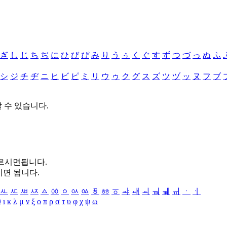
ぎ
し
じ
ち
ぢ
に
ひ
び
ぴ
み
り
う
ぅ
く
ぐ
す
ず
つ
づ
っ
ぬ
ふ
シ
ジ
チ
ヂ
ニ
ヒ
ビ
ピ
ミ
リ
ウ
ゥ
ク
グ
ス
ズ
ツ
ヅ
ッ
ヌ
フ
ブ
할 수 있습니다.
누르시면됩니다.
시면 됩니다.
ㅻ
ㅼ
ㅽ
ㅾ
ㅿ
ㆀ
ㆁ
ㆂ
ㆃ
ㆄ
ㆅ
ㆆ
ㆇ
ㆈ
ㆉ
ㆊ
ㆋ
ㆌ
ㆍ
ㆎ
θ
ι
κ
λ
μ
ν
ξ
ο
π
ρ
σ
τ
υ
φ
χ
ψ
ω