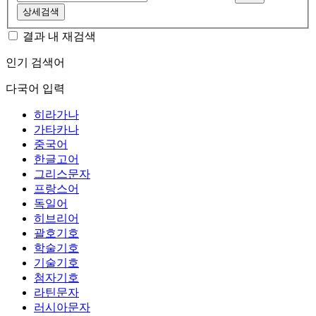
상세검색
결과 내 재검색
인기 검색어
다국어 입력
히라가나
가타카나
중국어
한글고어
그리스문자
프랑스어
독일어
히브리어
괄호기호
학술기호
기술기호
첨자기호
라틴문자
러시아문자