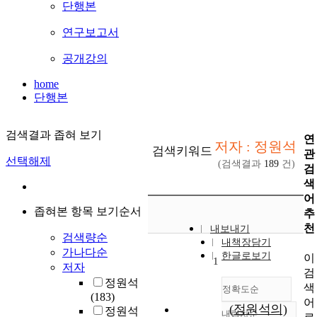
단행본
연구보고서
공개강의
home
단행본
검색결과 좁혀 보기
연
저자 : 정원석
검색키워드
관
선택해제
(검색결과
189
건)
검
색
어
좁혀본 항목 보기순서
추
천
내보내기
검색량순
내책장담기
가나다순
한글로보기
이
1
저자
검
정원석
색
정확도순
(183)
어
(정원석의)
정원석
내림차순