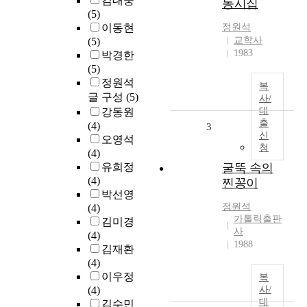
김대중
동시집
(5)
이동현
정원석
교학사
(5)
1983
박경한
(5)
정원석
복
글 구성
(5)
사/
대
강동원
출
(4)
3
신
오영석
청
(4)
유희정
굴뚝 속의
(4)
찐꽁이
박선영
정원석
(4)
가톨릭출판
김미경
사
(4)
1988
김재환
(4)
이우정
복
(4)
사/
대
김수민