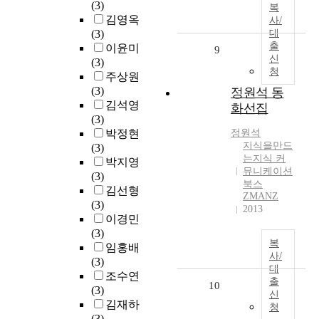
(3)
복
김영옥
사/
(3)
대
출
이윤미
9
신
(3)
청
주상원
(3)
정원석 동
김석영
화선집
(3)
박정현
정원석
지식을만드
(3)
는지식 커
박지영
뮤니케이션
(3)
북스
김선형
ZMANZ
(3)
2013
이경민
(3)
복
임홍배
사/
(3)
대
조수연
출
10
(3)
신
김재하
청
(3)