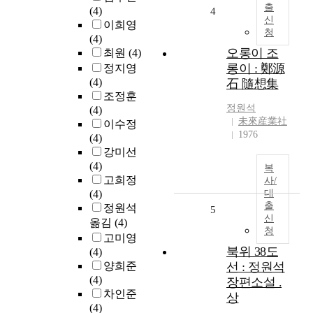
출
(4)
4
신
이희영
청
(4)
오롱이 조
최원
(4)
롱이 : 鄭源
정지영
(4)
石 隨想集
조정훈
정원석
(4)
未來産業社
이수정
1976
(4)
강미선
(4)
복
고희정
사/
(4)
대
출
정원석
5
신
옮김
(4)
청
고미영
북위 38도
(4)
양희준
선 : 정원석
(4)
장편소설 .
차인준
상
(4)