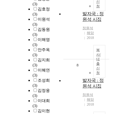
신
(3)
청
김호정
발자국 : 정
(3)
원석 시집
이원석
(3)
정원석
김동원
해암
(3)
2018
이해영
(3)
안주옥
복
(3)
사/
대
김지희
출
(3)
8
신
이혜연
청
(3)
발자국 : 정
조성희
(3)
원석 시집
김정웅
정원석
(3)
해암
이대희
2018
(3)
김이현