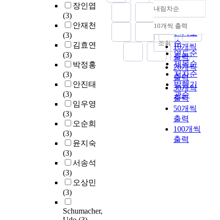
장인엽
내림차순
정확도
(3)
순
안재천
10개씩 출력
내림차순
인기도
(3)
순
조회
김효연
10개씩
연도순
(3)
출력
제목순
박정홍
20개씩
저자순
(3)
출력
안진태
발행기
30개씩
(3)
관순
출력
임우영
50개씩
(3)
출력
오순희
100개씩
(3)
출력
윤지숙
(3)
서송석
(3)
오상민
(3)
Schumacher,
Udo
(3)