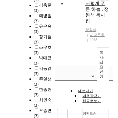
저렇게 푸
김홍준
른 하늘 : 정
(3)
원석 동시
예병일
집
(3)
유은숙
정원석
(3)
대교문화
장기철
1988
(3)
조우호
(3)
복
사/
박대균
대
(3)
출
김동겸
신
(3)
청
주일선
(3)
한종헌
내보내기
(3)
내책장담기
최민숙
한글로보기
(3)
오승연
정확도순
(3)