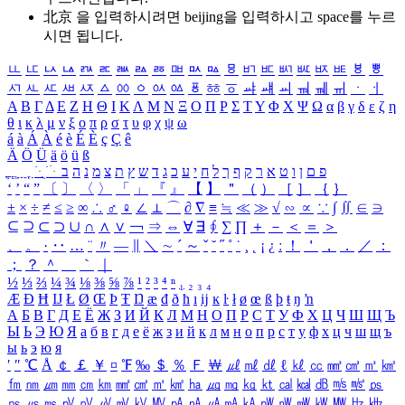
北京 을 입력하시려면
beijing
을 입력하시고 space를 누르
시면 됩니다.
ㅥ
ㅦ
ㅧ
ㅨ
ㅩ
ㅪ
ㅫ
ㅬ
ㅭ
ㅮ
ㅯ
ㅰ
ㅱ
ㅲ
ㅳ
ㅴ
ㅵ
ㅶ
ㅷ
ㅸ
ㅹ
ㅺ
ㅻ
ㅼ
ㅽ
ㅾ
ㅿ
ㆀ
ㆁ
ㆂ
ㆃ
ㆄ
ㆅ
ㆆ
ㆇ
ㆈ
ㆉ
ㆊ
ㆋ
ㆌ
ㆍ
ㆎ
Α
Β
Γ
Δ
Ε
Ζ
Η
Θ
Ι
Κ
Λ
Μ
Ν
Ξ
Ο
Π
Ρ
Σ
Τ
Υ
Φ
Χ
Ψ
Ω
α
β
γ
δ
ε
ζ
η
θ
ι
κ
λ
μ
ν
ξ
ο
π
ρ
σ
τ
υ
φ
χ
ψ
ω
á
à
Á
À
é
è
É
È
ç
Ç
ê
Ä
Ö
Ü
ä
ö
ü
ß
ְ
ֳ
ֲ
ֱ
ָ
ַ
ֵ
ֶ
ִ
ֹ
ּ
ֻ
ׂ
ׁ
ּ
ב
ה
נ
מ
צ
ת
ץ
ש
ד
ג
כ
ע
י
ח
ל
ך
ף
ק
ר
א
ט
ו
ן
ם
פ
‘
’
“
”
〔
〕
〈
〉
「
」
『
』
【
】
＂
（
）
［
］
｛
｝
±
×
÷
≠
≤
≥
∞
∴
♂
♀
∠
⊥
⌒
∂
∇
≡
≒
≪
≫
√
∽
∝
∵
∫
∬
∈
∋
⊆
⊇
⊂
⊃
∪
∩
∧
∨
￢
⇒
⇔
∀
∃
∮
∑
∏
＋
－
＜
＝
＞
、
。
·
‥
…
¨
〃
―
∥
＼
∼
´
～
ˇ
˘
˝
˚
˙
¸
˛
¡
¿
ː
！
＇
，
．
／
：
；
？
＾
＿
｀
｜
½
⅓
⅔
¼
¾
⅛
⅜
⅝
⅞
¹
²
³
⁴
ⁿ
₁
₂
₃
₄
Æ
Ð
Ħ
Ĳ
Ł
Ø
Œ
Þ
Ŧ
Ŋ
æ
đ
ð
ħ
ı
ĳ
ĸ
ŀ
ł
ø
œ
ß
þ
ŧ
ŋ
ŉ
А
Б
В
Г
Д
Е
Ё
Ж
З
И
Й
К
Л
М
Н
О
П
Р
С
Т
У
Ф
Х
Ц
Ч
Ш
Щ
Ъ
Ы
Ь
Э
Ю
Я
а
б
в
г
д
е
ё
ж
з
и
й
к
л
м
н
о
п
р
с
т
у
ф
х
ц
ч
ш
щ
ъ
ы
ь
э
ю
я
′
″
℃
Å
￠
￡
￥
¤
℉
‰
＄
％
Ｆ
￦
㎕
㎖
㎗
ℓ
㎘
㏄
㎣
㎤
㎥
㎦
㎙
㎚
㎛
㎜
㎝
㎞
㎟
㎠
㎡
㎢
㏊
㎍
㎎
㎏
㏏
㎈
㎉
㏈
㎧
㎨
㎰
㎱
㎲
㎳
㎴
㎵
㎶
㎷
㎸
㎹
㎀
㎁
㎂
㎃
㎄
㎺
㎻
㎽
㎾
㎿
㎐
㎑