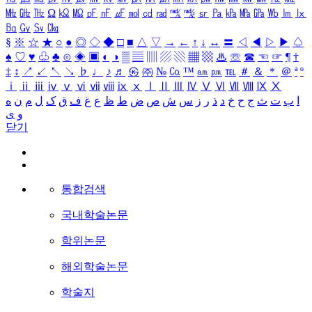
㎒
㎓
㎔
Ω
㏀
㏁
㎊
㎋
㎌
㏖
㏅
㎭
㎮
㎯
㏛
㎩
㎪
㎫
㎬
㏝
㏐
㏓
㏃
㏉
㏜
㏆
§
※
☆
★
○
●
◎
◇
◆
□
■
△
▽
→
←
↑
↓
↔
〓
◁
◀
▷
▶
♤
♠
♡
♥
♧
♣
⊙
◈
▣
◐
◑
▒
▤
▥
▨
▧
▦
▩
♨
☏
☎
☜
☞
¶
†
‡
↕
↗
↙
↖
↘
♭
♩
♪
♬
㉿
㈜
№
㏇
™
㏂
㏘
℡
＃
＆
＊
＠
ª
º
ⅰ
ⅱ
ⅲ
ⅳ
ⅴ
ⅵ
ⅶ
ⅷ
ⅸ
ⅹ
Ⅰ
Ⅱ
Ⅲ
Ⅳ
Ⅴ
Ⅵ
Ⅶ
Ⅷ
Ⅸ
Ⅹ
ا
ب
ت
ث
ج
ح
خ
د
ذ
ر
ز
س
ش
ص
ض
ط
ظ
ع
غ
ف
ق
ک
ل
م
ن
ه
و
ی
닫기
통합검색
국내학술논문
학위논문
해외학술논문
학술지