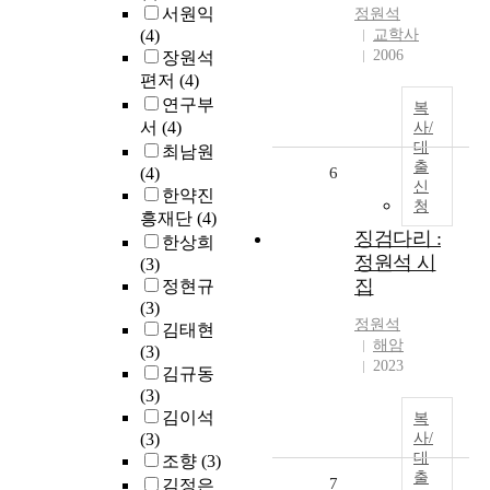
서원익
정원석
(4)
교학사
2006
장원석
편저
(4)
연구부
복
서
(4)
사/
대
최남원
출
(4)
6
신
한약진
청
흥재단
(4)
징검다리 :
한상희
정원석 시
(3)
집
정현규
(3)
정원석
김태현
해암
(3)
2023
김규동
(3)
김이석
복
(3)
사/
대
조향
(3)
출
7
김정은