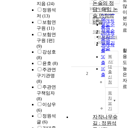
로
정확도
논술의 정
지음
(24)
많
순
10개씩 출력
답 : 대입 논
정원석
내림차순
이
인기도
술 만점의
저
(13)
본
순
조회
10개씩
비밀
보험연
자
연도순
출력
구원
(11)
료
제목순
정원석
20개씩
보험연
저자순
행복한미래
출력
구원 [편]
발행기
2011
30개씩
(9)
관순
활
출력
강성호
용
50개씩
복
(8)
사/
도
출력
윤호
(8)
대
높
100개씩
주관연
출
2
은
출력
구기관명
신
자
(8)
청
료
주관연
구책임자
목
차
(8)
보
이상우
기
(6)
정원석
자작나무숲
글
(6)
길 : 정원석