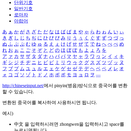
단위기호
일반기호
로마자
아랍어
あ
ぁ
か
が
さ
ざ
た
だ
な
は
ば
ぱ
ま
や
ゃ
ら
わ
ゎ
ん
い
ぃ
き
ぎ
し
じ
ち
ぢ
に
ひ
び
ぴ
み
り
う
ぅ
く
ぐ
す
ず
つ
づ
っ
ぬ
ふ
ぶ
ぷ
む
ゆ
ゅ
る
え
ぇ
け
げ
せ
ぜ
て
で
ね
へ
べ
ぺ
め
れ
お
ぉ
こ
ご
そ
ぞ
と
ど
の
ほ
ぼ
ぽ
も
よ
ょ
ろ
を
ア
ァ
カ
サ
ザ
タ
ダ
ナ
ハ
バ
パ
マ
ヤ
ャ
ラ
ワ
ヮ
ン
イ
ィ
キ
ギ
シ
ジ
チ
ヂ
ニ
ヒ
ビ
ピ
ミ
リ
ウ
ゥ
ク
グ
ス
ズ
ツ
ヅ
ッ
ヌ
フ
ブ
プ
ム
ユ
ュ
ル
エ
ェ
ケ
ゲ
セ
ゼ
テ
デ
ヘ
ベ
ペ
メ
レ
オ
ォ
コ
ゴ
ソ
ゾ
ト
ド
ノ
ホ
ボ
ポ
モ
ヨ
ョ
ロ
ヲ
―
http://chineseinput.net/
에서 pinyin(병음)방식으로 중국어를 변환
할 수 있습니다.
변환된 중국어를 복사하여 사용하시면 됩니다.
예시)
中文 을 입력하시려면
zhongwen
을 입력하시고 space를
누르시면됩니다.