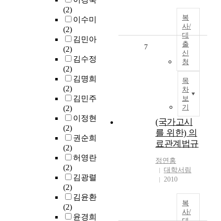
(2)
복
이수미
사/
(2)
대
김민아
출
7
(2)
신
김수정
청
(2)
김명희
목
(2)
차
김민주
보
기
(2)
이정현
(국가고시
(2)
를 위한) 의
권순희
료관계법규
(2)
허영란
정연홍
(2)
대학서림
김광렬
2010
(2)
김윤환
복
(2)
사/
윤경희
대