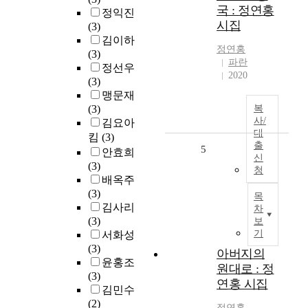
국 : 정연홍
정익진
시집
(3)
김이하
정연홍
(3)
파란
정선우
2020
(3)
맹문재
(3)
복
사/
김요아
대
킴
(3)
출
5
안효희
신
(3)
청
배옥주
(3)
목
김사리
차
(3)
보
기
서화성
(3)
아버지의
윤홍조
원대로 : 정
(3)
연홍 시집
김민수
(2)
정연홍