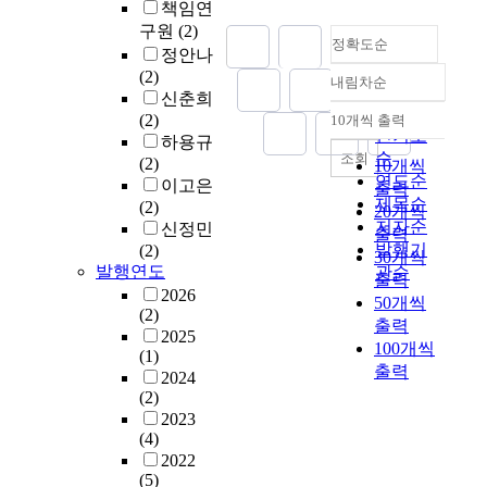
책임연
구원
(2)
정확도순
정안나
(2)
내림차순
정확도
신춘희
순
(2)
10개씩 출력
내림차순
인기도
하용규
순
조회
(2)
10개씩
연도순
이고은
출력
제목순
(2)
20개씩
저자순
신정민
출력
발행기
(2)
30개씩
발행연도
관순
출력
2026
50개씩
(2)
출력
2025
100개씩
(1)
출력
2024
(2)
2023
(4)
2022
(5)