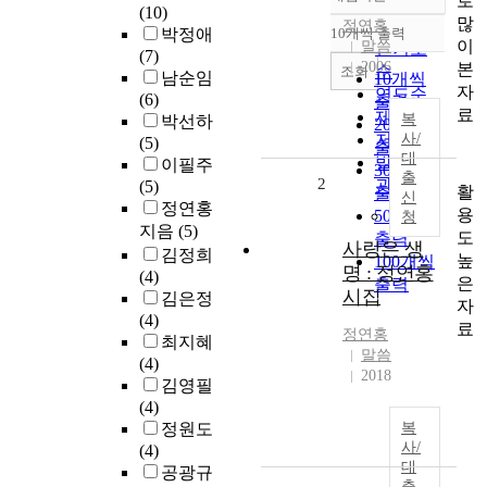
로
정확도
(10)
많
순
정연홍
박정애
10개씩 출력
내림차순
이
말씀
인기도
(7)
2006
본
순
조회
남순임
10개씩
자
연도순
(6)
출력
료
제목순
복
박선하
20개씩
저자순
사/
(5)
출력
대
발행기
이필주
30개씩
출
2
관순
(5)
활
출력
신
정연홍
용
50개씩
청
지음
(5)
도
출력
사랑은 생
김정희
높
100개씩
명 : 정연홍
(4)
은
출력
시집
김은정
자
(4)
료
정연홍
최지혜
말씀
(4)
2018
김영필
(4)
정원도
복
사/
(4)
대
공광규
출