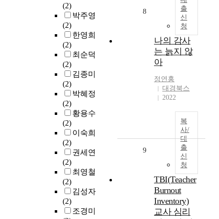
(2)
출
8
박주영
신
(2)
청
한영희
나의 감사
(2)
는 늙지 않
최순덕
아
(2)
김종미
정연홍
(2)
대경북스
박혜정
2022
(2)
황용수
복
(2)
사/
이숙희
대
(2)
출
9
권세연
신
(2)
청
최영철
TBI(Teacher
(2)
Burnout
김성자
Inventory)
(2)
조경미
교사 심리