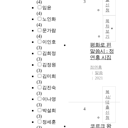
3
(4)
신
임윤
청
(4)
노인화
목
(4)
차
문가람
보
(4)
기
이인호
평화로 핀
(3)
말씀시 : 정
김희정
연홍 시집
(3)
김정원
정연홍
(3)
말씀
김미희
2021
(3)
김진숙
복
(3)
사/
이나영
대
(3)
출
4
박설희
신
(3)
청
정세훈
코르크 왕
(3)