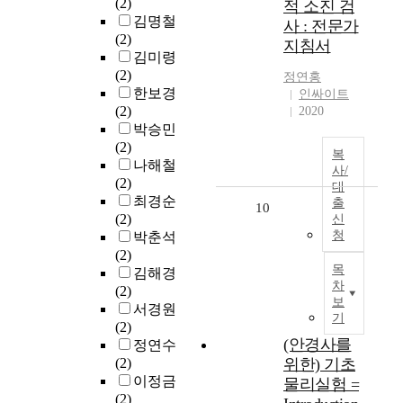
(2)
적 소진 검
김명철
사 : 전문가
(2)
지침서
김미령
(2)
정연홍
한보경
인싸이트
(2)
2020
박승민
(2)
복
나해철
사/
(2)
대
최경순
출
10
(2)
신
청
박춘석
(2)
목
김해경
차
(2)
보
서경원
기
(2)
(안경사를
정연수
(2)
위한) 기초
이정금
물리실험 =
(2)