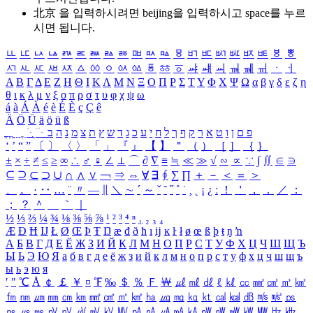
北京 을 입력하시려면
beijing
을 입력하시고 space를 누르
시면 됩니다.
ㅥ
ㅦ
ㅧ
ㅨ
ㅩ
ㅪ
ㅫ
ㅬ
ㅭ
ㅮ
ㅯ
ㅰ
ㅱ
ㅲ
ㅳ
ㅴ
ㅵ
ㅶ
ㅷ
ㅸ
ㅹ
ㅺ
ㅻ
ㅼ
ㅽ
ㅾ
ㅿ
ㆀ
ㆁ
ㆂ
ㆃ
ㆄ
ㆅ
ㆆ
ㆇ
ㆈ
ㆉ
ㆊ
ㆋ
ㆌ
ㆍ
ㆎ
Α
Β
Γ
Δ
Ε
Ζ
Η
Θ
Ι
Κ
Λ
Μ
Ν
Ξ
Ο
Π
Ρ
Σ
Τ
Υ
Φ
Χ
Ψ
Ω
α
β
γ
δ
ε
ζ
η
θ
ι
κ
λ
μ
ν
ξ
ο
π
ρ
σ
τ
υ
φ
χ
ψ
ω
á
à
Á
À
é
è
É
È
ç
Ç
ê
Ä
Ö
Ü
ä
ö
ü
ß
ְ
ֳ
ֲ
ֱ
ָ
ַ
ֵ
ֶ
ִ
ֹ
ּ
ֻ
ׂ
ׁ
ּ
ב
ה
נ
מ
צ
ת
ץ
ש
ד
ג
כ
ע
י
ח
ל
ך
ף
ק
ר
א
ט
ו
ן
ם
פ
‘
’
“
”
〔
〕
〈
〉
「
」
『
』
【
】
＂
（
）
［
］
｛
｝
±
×
÷
≠
≤
≥
∞
∴
♂
♀
∠
⊥
⌒
∂
∇
≡
≒
≪
≫
√
∽
∝
∵
∫
∬
∈
∋
⊆
⊇
⊂
⊃
∪
∩
∧
∨
￢
⇒
⇔
∀
∃
∮
∑
∏
＋
－
＜
＝
＞
、
。
·
‥
…
¨
〃
―
∥
＼
∼
´
～
ˇ
˘
˝
˚
˙
¸
˛
¡
¿
ː
！
＇
，
．
／
：
；
？
＾
＿
｀
｜
½
⅓
⅔
¼
¾
⅛
⅜
⅝
⅞
¹
²
³
⁴
ⁿ
₁
₂
₃
₄
Æ
Ð
Ħ
Ĳ
Ł
Ø
Œ
Þ
Ŧ
Ŋ
æ
đ
ð
ħ
ı
ĳ
ĸ
ŀ
ł
ø
œ
ß
þ
ŧ
ŋ
ŉ
А
Б
В
Г
Д
Е
Ё
Ж
З
И
Й
К
Л
М
Н
О
П
Р
С
Т
У
Ф
Х
Ц
Ч
Ш
Щ
Ъ
Ы
Ь
Э
Ю
Я
а
б
в
г
д
е
ё
ж
з
и
й
к
л
м
н
о
п
р
с
т
у
ф
х
ц
ч
ш
щ
ъ
ы
ь
э
ю
я
′
″
℃
Å
￠
￡
￥
¤
℉
‰
＄
％
Ｆ
￦
㎕
㎖
㎗
ℓ
㎘
㏄
㎣
㎤
㎥
㎦
㎙
㎚
㎛
㎜
㎝
㎞
㎟
㎠
㎡
㎢
㏊
㎍
㎎
㎏
㏏
㎈
㎉
㏈
㎧
㎨
㎰
㎱
㎲
㎳
㎴
㎵
㎶
㎷
㎸
㎹
㎀
㎁
㎂
㎃
㎄
㎺
㎻
㎽
㎾
㎿
㎐
㎑