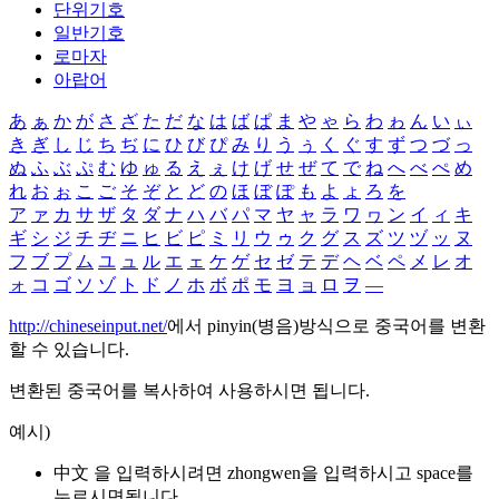
단위기호
일반기호
로마자
아랍어
あ
ぁ
か
が
さ
ざ
た
だ
な
は
ば
ぱ
ま
や
ゃ
ら
わ
ゎ
ん
い
ぃ
き
ぎ
し
じ
ち
ぢ
に
ひ
び
ぴ
み
り
う
ぅ
く
ぐ
す
ず
つ
づ
っ
ぬ
ふ
ぶ
ぷ
む
ゆ
ゅ
る
え
ぇ
け
げ
せ
ぜ
て
で
ね
へ
べ
ぺ
め
れ
お
ぉ
こ
ご
そ
ぞ
と
ど
の
ほ
ぼ
ぽ
も
よ
ょ
ろ
を
ア
ァ
カ
サ
ザ
タ
ダ
ナ
ハ
バ
パ
マ
ヤ
ャ
ラ
ワ
ヮ
ン
イ
ィ
キ
ギ
シ
ジ
チ
ヂ
ニ
ヒ
ビ
ピ
ミ
リ
ウ
ゥ
ク
グ
ス
ズ
ツ
ヅ
ッ
ヌ
フ
ブ
プ
ム
ユ
ュ
ル
エ
ェ
ケ
ゲ
セ
ゼ
テ
デ
ヘ
ベ
ペ
メ
レ
オ
ォ
コ
ゴ
ソ
ゾ
ト
ド
ノ
ホ
ボ
ポ
モ
ヨ
ョ
ロ
ヲ
―
http://chineseinput.net/
에서 pinyin(병음)방식으로 중국어를 변환
할 수 있습니다.
변환된 중국어를 복사하여 사용하시면 됩니다.
예시)
中文 을 입력하시려면
zhongwen
을 입력하시고 space를
누르시면됩니다.