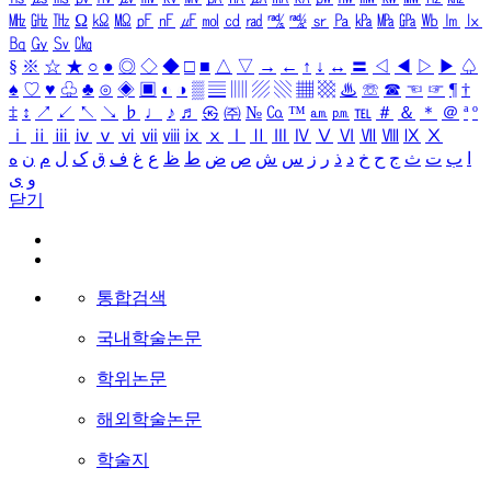
㎒
㎓
㎔
Ω
㏀
㏁
㎊
㎋
㎌
㏖
㏅
㎭
㎮
㎯
㏛
㎩
㎪
㎫
㎬
㏝
㏐
㏓
㏃
㏉
㏜
㏆
§
※
☆
★
○
●
◎
◇
◆
□
■
△
▽
→
←
↑
↓
↔
〓
◁
◀
▷
▶
♤
♠
♡
♥
♧
♣
⊙
◈
▣
◐
◑
▒
▤
▥
▨
▧
▦
▩
♨
☏
☎
☜
☞
¶
†
‡
↕
↗
↙
↖
↘
♭
♩
♪
♬
㉿
㈜
№
㏇
™
㏂
㏘
℡
＃
＆
＊
＠
ª
º
ⅰ
ⅱ
ⅲ
ⅳ
ⅴ
ⅵ
ⅶ
ⅷ
ⅸ
ⅹ
Ⅰ
Ⅱ
Ⅲ
Ⅳ
Ⅴ
Ⅵ
Ⅶ
Ⅷ
Ⅸ
Ⅹ
ا
ب
ت
ث
ج
ح
خ
د
ذ
ر
ز
س
ش
ص
ض
ط
ظ
ع
غ
ف
ق
ک
ل
م
ن
ه
و
ی
닫기
통합검색
국내학술논문
학위논문
해외학술논문
학술지