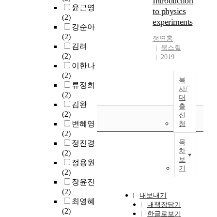
Introduction
윤근영
to physics
(2)
experiments
강순아
(2)
정연홍
김려
북스힐
(2)
2019
이한나
(2)
복
류정희
사/
(2)
대
김완
출
(2)
신
변혜영
청
(2)
목
정진경
차
(2)
보
정용원
기
(2)
장윤진
(2)
내보내기
최영혜
내책장담기
(2)
한글로보기