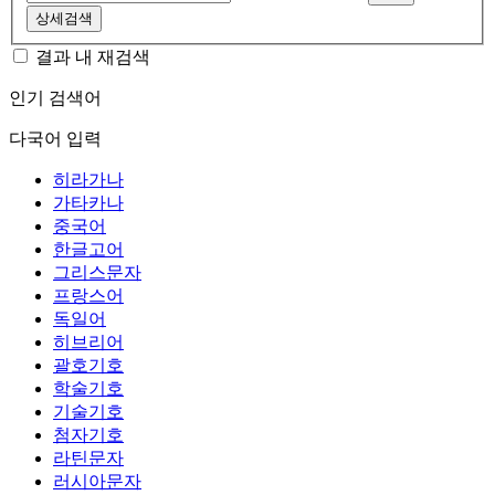
상세검색
결과 내 재검색
인기 검색어
다국어 입력
히라가나
가타카나
중국어
한글고어
그리스문자
프랑스어
독일어
히브리어
괄호기호
학술기호
기술기호
첨자기호
라틴문자
러시아문자