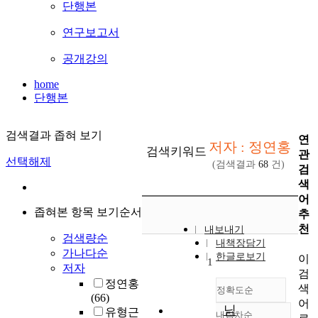
단행본
연구보고서
공개강의
home
단행본
검색결과 좁혀 보기
연
저자 : 정연홍
검색키워드
관
선택해제
(검색결과
68
건)
검
색
어
좁혀본 항목 보기순서
추
천
내보내기
검색량순
내책장담기
가나다순
한글로보기
이
1
저자
검
정연홍
색
정확도순
(66)
어
님
유형근
내림차순