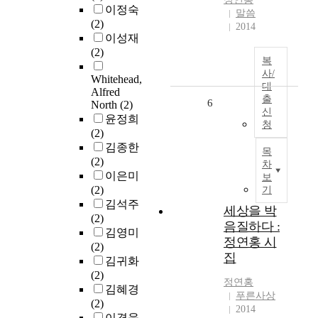
이정숙
말씀
(2)
2014
이성재
(2)
복
사/
Whitehead,
대
Alfred
출
6
North
(2)
신
윤정희
청
(2)
김종한
목
(2)
차
이은미
보
(2)
기
김석주
세상을 박
(2)
음질하다 :
김영미
정연홍 시
(2)
집
김귀화
(2)
정연홍
김혜경
푸른사상
(2)
2014
이경욱