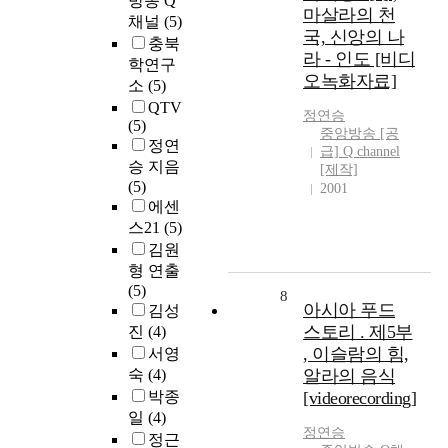
방송 Q
마살라의 천
채널
(5)
국, 신앙의 나
충북
라 - 인도 [비디
학연구
오녹화자료]
소
(5)
QTV
정연승
(5)
중앙방송 [공
정연
급] Q channel
승 지음
[제작]
(5)
2001
에센
스21
(5)
김원
형 연출
(5)
8
아시아 푸드
김성
스토리 . 제5부
진
(4)
, 이슬람의 힘,
서영
숙
(4)
알라의 음식
박종
[videorecording]
일
(4)
정연승
정근