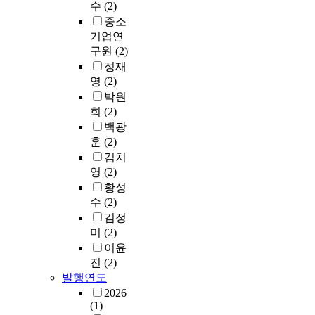
수
(2)
중소
기업연
구원
(2)
정재
영
(2)
박원
희
(2)
백광
훈
(2)
김치
영
(2)
황성
수
(2)
김정
미
(2)
이윤
진
(2)
발행연도
2026
(1)