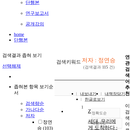
단행본
연구보고서
공개강의
home
단행본
검색결과 좁혀 보기
연
저자 : 정연승
검색키워드
관
선택해제
(검색결과
115
건)
검
색
어
좁혀본 항목 보기순
추
서
천
내보내기
내책장담기
한글로보기
검색량순
이
1
가나다순
Z
검
정확도순
저자
색
세대, 우리에
정연
내림차순
어
정확도
게 도착하다 :
승
(103)