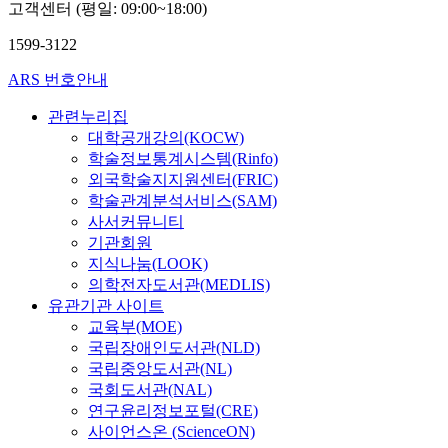
고객센터 (평일: 09:00~18:00)
1599-3122
ARS 번호안내
관련누리집
대학공개강의(KOCW)
학술정보통계시스템(Rinfo)
외국학술지지원센터(FRIC)
학술관계분석서비스(SAM)
사서커뮤니티
기관회원
지식나눔(LOOK)
의학전자도서관(MEDLIS)
유관기관 사이트
교육부(MOE)
국립장애인도서관(NLD)
국립중앙도서관(NL)
국회도서관(NAL)
연구윤리정보포털(CRE)
사이언스온 (ScienceON)