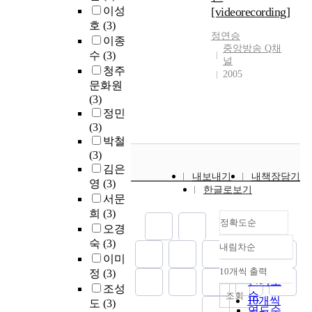
이성
[videorecording]
호
(3)
정연승
이종
중앙방송 Q채
수
(3)
널
청주
2005
문화원
(3)
정민
(3)
박철
(3)
김은
내보내기
내책장담기
영
(3)
한글로보기
서문
희
(3)
정확도순
오경
숙
(3)
내림차순
정확도
이미
순
10개씩 출력
정
(3)
내림차순
인기도
조성
순
조회
10개씩
도
(3)
연도순