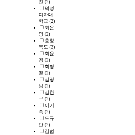
진
(2)
덕성
여자대
학교
(2)
최은
영
(2)
충청
북도
(2)
최윤
경
(2)
최병
철
(2)
김영
범
(2)
김한
구
(2)
이기
숙
(2)
도규
만
(2)
김범