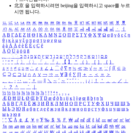
北京 을 입력하시려면
beijing
을 입력하시고 space를 누르
시면 됩니다.
ㅥ
ㅦ
ㅧ
ㅨ
ㅩ
ㅪ
ㅫ
ㅬ
ㅭ
ㅮ
ㅯ
ㅰ
ㅱ
ㅲ
ㅳ
ㅴ
ㅵ
ㅶ
ㅷ
ㅸ
ㅹ
ㅺ
ㅻ
ㅼ
ㅽ
ㅾ
ㅿ
ㆀ
ㆁ
ㆂ
ㆃ
ㆄ
ㆅ
ㆆ
ㆇ
ㆈ
ㆉ
ㆊ
ㆋ
ㆌ
ㆍ
ㆎ
Α
Β
Γ
Δ
Ε
Ζ
Η
Θ
Ι
Κ
Λ
Μ
Ν
Ξ
Ο
Π
Ρ
Σ
Τ
Υ
Φ
Χ
Ψ
Ω
α
β
γ
δ
ε
ζ
η
θ
ι
κ
λ
μ
ν
ξ
ο
π
ρ
σ
τ
υ
φ
χ
ψ
ω
á
à
Á
À
é
è
É
È
ç
Ç
ê
Ä
Ö
Ü
ä
ö
ü
ß
ְ
ֳ
ֲ
ֱ
ָ
ַ
ֵ
ֶ
ִ
ֹ
ּ
ֻ
ׂ
ׁ
ּ
ב
ה
נ
מ
צ
ת
ץ
ש
ד
ג
כ
ע
י
ח
ל
ך
ף
ק
ר
א
ט
ו
ן
ם
פ
‘
’
“
”
〔
〕
〈
〉
「
」
『
』
【
】
＂
（
）
［
］
｛
｝
±
×
÷
≠
≤
≥
∞
∴
♂
♀
∠
⊥
⌒
∂
∇
≡
≒
≪
≫
√
∽
∝
∵
∫
∬
∈
∋
⊆
⊇
⊂
⊃
∪
∩
∧
∨
￢
⇒
⇔
∀
∃
∮
∑
∏
＋
－
＜
＝
＞
、
。
·
‥
…
¨
〃
―
∥
＼
∼
´
～
ˇ
˘
˝
˚
˙
¸
˛
¡
¿
ː
！
＇
，
．
／
：
；
？
＾
＿
｀
｜
½
⅓
⅔
¼
¾
⅛
⅜
⅝
⅞
¹
²
³
⁴
ⁿ
₁
₂
₃
₄
Æ
Ð
Ħ
Ĳ
Ł
Ø
Œ
Þ
Ŧ
Ŋ
æ
đ
ð
ħ
ı
ĳ
ĸ
ŀ
ł
ø
œ
ß
þ
ŧ
ŋ
ŉ
А
Б
В
Г
Д
Е
Ё
Ж
З
И
Й
К
Л
М
Н
О
П
Р
С
Т
У
Ф
Х
Ц
Ч
Ш
Щ
Ъ
Ы
Ь
Э
Ю
Я
а
б
в
г
д
е
ё
ж
з
и
й
к
л
м
н
о
п
р
с
т
у
ф
х
ц
ч
ш
щ
ъ
ы
ь
э
ю
я
′
″
℃
Å
￠
￡
￥
¤
℉
‰
＄
％
Ｆ
￦
㎕
㎖
㎗
ℓ
㎘
㏄
㎣
㎤
㎥
㎦
㎙
㎚
㎛
㎜
㎝
㎞
㎟
㎠
㎡
㎢
㏊
㎍
㎎
㎏
㏏
㎈
㎉
㏈
㎧
㎨
㎰
㎱
㎲
㎳
㎴
㎵
㎶
㎷
㎸
㎹
㎀
㎁
㎂
㎃
㎄
㎺
㎻
㎽
㎾
㎿
㎐
㎑