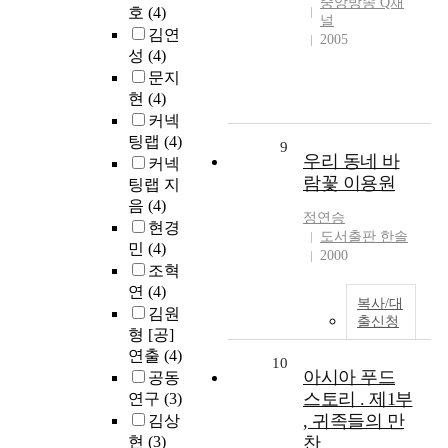
중앙방송 Q채
호
(4)
널
김연
2005
성
(4)
문지
현
(4)
커넥
팅랩
(4)
9
우리 동네 바
커넥
람꽃 이용원
팅랩 지
음
(4)
정연승
현경
도서출판 한솔
민
(4)
2000
조혁
연
(4)
복사/대
김원
출신청
형 [공]
연출
(4)
10
아시아 푸드
공동
스토리 . 제1부
연구
(3)
, 귀족들의 만
김상
현
(3)
찬