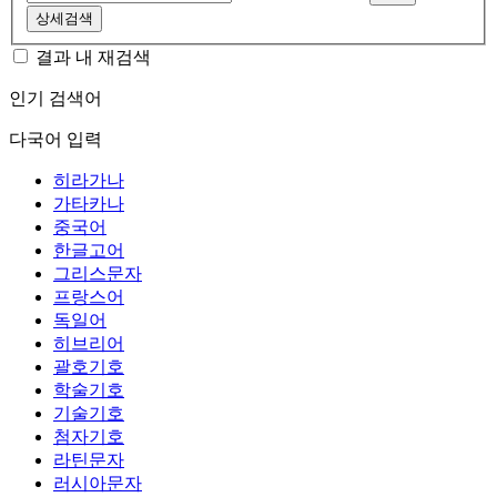
상세검색
결과 내 재검색
인기 검색어
다국어 입력
히라가나
가타카나
중국어
한글고어
그리스문자
프랑스어
독일어
히브리어
괄호기호
학술기호
기술기호
첨자기호
라틴문자
러시아문자