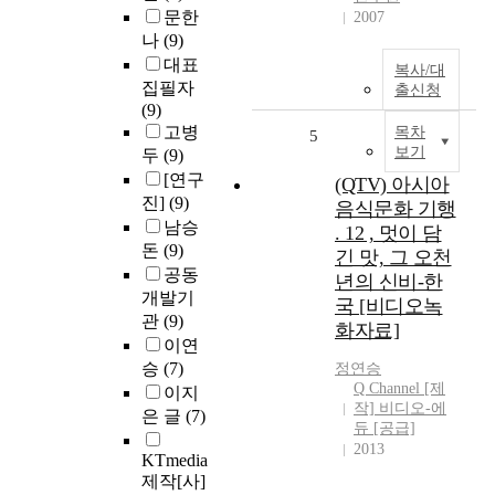
문한
2007
나
(9)
대표
복사/대
집필자
출신청
(9)
고병
목차
5
보기
두
(9)
[연구
(QTV) 아시아
진]
(9)
음식문화 기행
남승
. 12 , 멋이 담
돈
(9)
긴 맛, 그 오천
공동
년의 신비-한
개발기
국 [비디오녹
관
(9)
화자료]
이연
승
(7)
정연승
Q Channel [제
이지
작] 비디오-에
은 글
(7)
듀 [공급]
2013
KTmedia
제작[사]