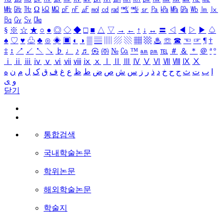
㎒
㎓
㎔
Ω
㏀
㏁
㎊
㎋
㎌
㏖
㏅
㎭
㎮
㎯
㏛
㎩
㎪
㎫
㎬
㏝
㏐
㏓
㏃
㏉
㏜
㏆
§
※
☆
★
○
●
◎
◇
◆
□
■
△
▽
→
←
↑
↓
↔
〓
◁
◀
▷
▶
♤
♠
♡
♥
♧
♣
⊙
◈
▣
◐
◑
▒
▤
▥
▨
▧
▦
▩
♨
☏
☎
☜
☞
¶
†
‡
↕
↗
↙
↖
↘
♭
♩
♪
♬
㉿
㈜
№
㏇
™
㏂
㏘
℡
＃
＆
＊
＠
ª
º
ⅰ
ⅱ
ⅲ
ⅳ
ⅴ
ⅵ
ⅶ
ⅷ
ⅸ
ⅹ
Ⅰ
Ⅱ
Ⅲ
Ⅳ
Ⅴ
Ⅵ
Ⅶ
Ⅷ
Ⅸ
Ⅹ
ا
ب
ت
ث
ج
ح
خ
د
ذ
ر
ز
س
ش
ص
ض
ط
ظ
ع
غ
ف
ق
ک
ل
م
ن
ه
و
ی
닫기
통합검색
국내학술논문
학위논문
해외학술논문
학술지