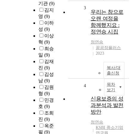
기관
(9)
3
김지
우리는 참으로
영
(9)
오랜 여정을
이하
함께했지요 :
성
(9)
정연승 시집
이상
혁
(9)
정연승
꿈공장플러스
최승
2023
일
(9)
김재
진
(9)
복사/대
출신청
김성
남
(9)
목차
4
김원
보기
형
(9)
신용보증의 성
민경
과분석과 발전
호
(9)
방안
조희
진
(9)
정연승
옥준
KSBI 중소기업
필
(9)
연구원