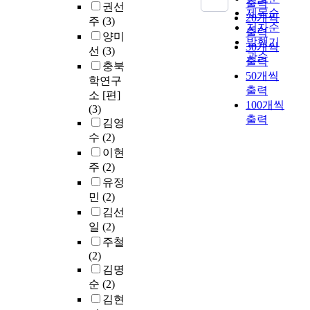
출력
권선
제목순
20개씩
주
(3)
저자순
출력
양미
발행기
30개씩
선
(3)
관순
출력
충북
50개씩
학연구
출력
소 [편]
100개씩
(3)
출력
김영
수
(2)
이현
주
(2)
유정
민
(2)
김선
일
(2)
주철
(2)
김명
순
(2)
김현