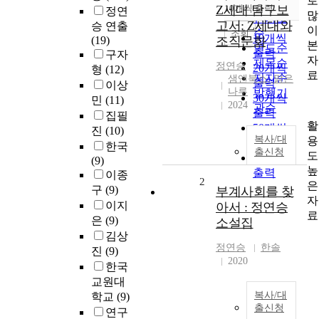
로
순
Z세대 탐구보
10개씩 출력
정연
내림차순
많
인기도
고서: Z세대와
승 연출
이
순
조회
10개씩
(19)
조직문화
본
연도순
출력
구자
자
제목순
정연승
20개씩
형
(12)
료
저자순
샘앤북스, 맑은
출력
이상
나루
발행기
30개씩
민
(11)
2024
관순
출력
집필
활
50개씩
진
(10)
복사/대
용
출력
한국
출신청
도
100개씩
(9)
높
출력
이종
2
은
구
(9)
부계사회를 찾
자
이지
아서 : 정연승
료
은
(9)
소설집
김상
정연승
한솔
진
(9)
2020
한국
교원대
복사/대
학교
(9)
출신청
연구