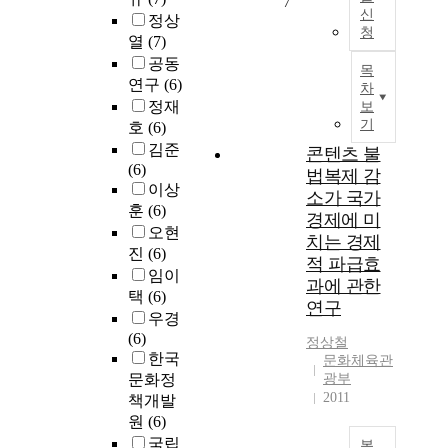
7
신
정상
청
열
(7)
공동
목
연구
(6)
차
정재
보
기
호
(6)
김준
콘텐츠 불
(6)
법복제 감
이상
소가 국가
훈
(6)
경제에 미
오현
치는 경제
진
(6)
적 파급효
임이
과에 관한
택
(6)
연구
우경
(6)
정상철
한국
문화체육관
문화정
광부
2011
책개발
원
(6)
국립
복