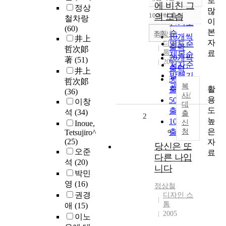
로
정확도
에 비친 그
정상
많
순
10개씩 출력
의 모습
철차랑
내림차순
이
인기도
(60)
본
순
조회
정상철
10개씩
井上
자
디자인 스
연도순
출력
哲次郞
톰
료
제목순
20개씩
著
(51)
2005
저자순
출력
井上
발행기
30개씩
哲次郞
관순
복
활
출력
(36)
사/
용
50개씩
이창
대
도
출력
석
(34)
출
2
높
100개씩
신
Inoue,
은
출력
청
Tetsujiro^
(25)
자
당신은 또
오준
료
다른 나입
석
(20)
니다
박민
영
(16)
정상철
권경
디자인 스
톰
애
(15)
2005
이노