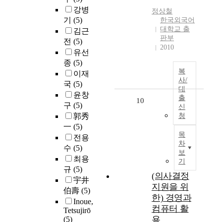
강병
정상철
기
(5)
한국외국어
대학교 출
김근
판부
전
(5)
2010
유선
종
(5)
복
이재
사/
국
(5)
대
윤창
출
10
구
(5)
신
郭秀
청
一
(5)
목
전용
차
수
(5)
보
최용
기
규
(5)
(의사결정
宇井
지원을 위
伯壽
(5)
한) 경영과
Inoue,
컴퓨터 활
Tetsujirō
용
(5)