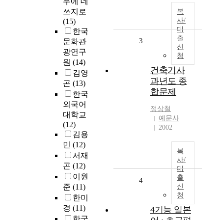
우에 데
쓰지로
복
사/
(15)
대
한국
출
3
문화관
신
광연구
청
원
(14)
건축기사
김영
과년도 종
곤
(13)
합문제
한국
외국어
정상철
대학교
예문사
(12)
2002
김용
민
(12)
복
서재
사/
곤
(12)
대
이원
출
4
준
(11)
신
청
한미
경
(11)
4기능 일본
한국