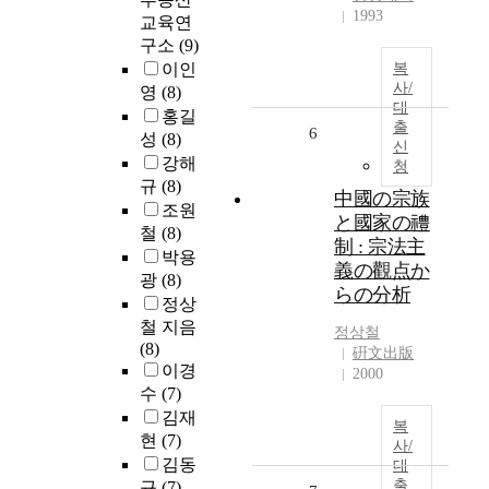
1993
교육연
구소
(9)
이인
복
사/
영
(8)
대
홍길
출
6
성
(8)
신
강해
청
규
(8)
中國の宗族
조원
と國家の禮
철
(8)
制 : 宗法主
박용
義の觀点か
광
(8)
らの分析
정상
철 지음
정상철
(8)
硏文出版
이경
2000
수
(7)
김재
복
현
(7)
사/
김동
대
출
규
(7)