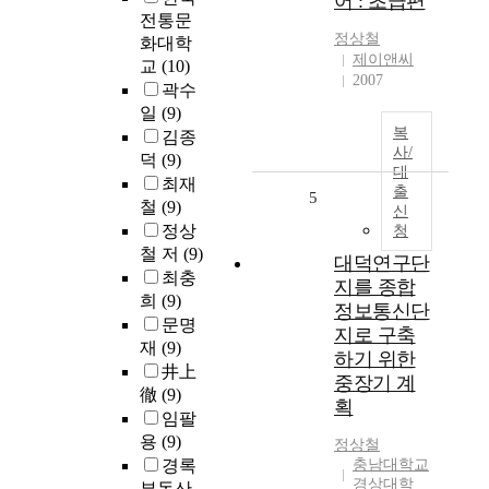
어 : 초급편
전통문
정상철
화대학
제이앤씨
교
(10)
2007
곽수
일
(9)
복
김종
사/
덕
(9)
대
최재
출
5
철
(9)
신
정상
청
철 저
(9)
대덕연구단
최충
지를 종합
희
(9)
정보통신단
문명
지로 구축
재
(9)
하기 위한
井上
중장기 계
徹
(9)
획
임팔
용
(9)
정상철
경록
충남대학교
경상대학
부동산