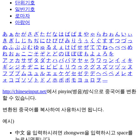
단위기호
일반기호
로마자
아랍어
あ
ぁ
か
が
さ
ざ
た
だ
な
は
ば
ぱ
ま
や
ゃ
ら
わ
ゎ
ん
い
ぃ
き
ぎ
し
じ
ち
ぢ
に
ひ
び
ぴ
み
り
う
ぅ
く
ぐ
す
ず
つ
づ
っ
ぬ
ふ
ぶ
ぷ
む
ゆ
ゅ
る
え
ぇ
け
げ
せ
ぜ
て
で
ね
へ
べ
ぺ
め
れ
お
ぉ
こ
ご
そ
ぞ
と
ど
の
ほ
ぼ
ぽ
も
よ
ょ
ろ
を
ア
ァ
カ
サ
ザ
タ
ダ
ナ
ハ
バ
パ
マ
ヤ
ャ
ラ
ワ
ヮ
ン
イ
ィ
キ
ギ
シ
ジ
チ
ヂ
ニ
ヒ
ビ
ピ
ミ
リ
ウ
ゥ
ク
グ
ス
ズ
ツ
ヅ
ッ
ヌ
フ
ブ
プ
ム
ユ
ュ
ル
エ
ェ
ケ
ゲ
セ
ゼ
テ
デ
ヘ
ベ
ペ
メ
レ
オ
ォ
コ
ゴ
ソ
ゾ
ト
ド
ノ
ホ
ボ
ポ
モ
ヨ
ョ
ロ
ヲ
―
http://chineseinput.net/
에서 pinyin(병음)방식으로 중국어를 변환
할 수 있습니다.
변환된 중국어를 복사하여 사용하시면 됩니다.
예시)
中文 을 입력하시려면
zhongwen
을 입력하시고 space를
누르시면됩니다.