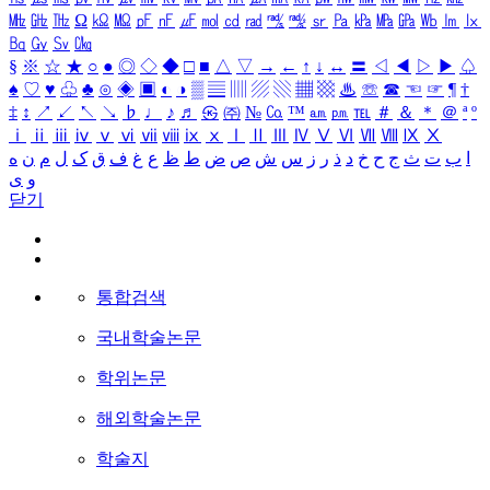
㎒
㎓
㎔
Ω
㏀
㏁
㎊
㎋
㎌
㏖
㏅
㎭
㎮
㎯
㏛
㎩
㎪
㎫
㎬
㏝
㏐
㏓
㏃
㏉
㏜
㏆
§
※
☆
★
○
●
◎
◇
◆
□
■
△
▽
→
←
↑
↓
↔
〓
◁
◀
▷
▶
♤
♠
♡
♥
♧
♣
⊙
◈
▣
◐
◑
▒
▤
▥
▨
▧
▦
▩
♨
☏
☎
☜
☞
¶
†
‡
↕
↗
↙
↖
↘
♭
♩
♪
♬
㉿
㈜
№
㏇
™
㏂
㏘
℡
＃
＆
＊
＠
ª
º
ⅰ
ⅱ
ⅲ
ⅳ
ⅴ
ⅵ
ⅶ
ⅷ
ⅸ
ⅹ
Ⅰ
Ⅱ
Ⅲ
Ⅳ
Ⅴ
Ⅵ
Ⅶ
Ⅷ
Ⅸ
Ⅹ
ا
ب
ت
ث
ج
ح
خ
د
ذ
ر
ز
س
ش
ص
ض
ط
ظ
ع
غ
ف
ق
ک
ل
م
ن
ه
و
ی
닫기
통합검색
국내학술논문
학위논문
해외학술논문
학술지