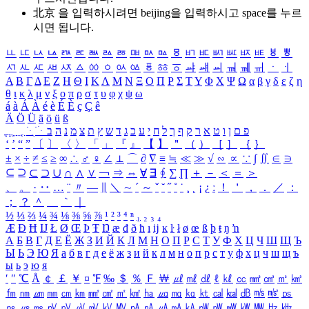
北京 을 입력하시려면
beijing
을 입력하시고 space를 누르
시면 됩니다.
ㅥ
ㅦ
ㅧ
ㅨ
ㅩ
ㅪ
ㅫ
ㅬ
ㅭ
ㅮ
ㅯ
ㅰ
ㅱ
ㅲ
ㅳ
ㅴ
ㅵ
ㅶ
ㅷ
ㅸ
ㅹ
ㅺ
ㅻ
ㅼ
ㅽ
ㅾ
ㅿ
ㆀ
ㆁ
ㆂ
ㆃ
ㆄ
ㆅ
ㆆ
ㆇ
ㆈ
ㆉ
ㆊ
ㆋ
ㆌ
ㆍ
ㆎ
Α
Β
Γ
Δ
Ε
Ζ
Η
Θ
Ι
Κ
Λ
Μ
Ν
Ξ
Ο
Π
Ρ
Σ
Τ
Υ
Φ
Χ
Ψ
Ω
α
β
γ
δ
ε
ζ
η
θ
ι
κ
λ
μ
ν
ξ
ο
π
ρ
σ
τ
υ
φ
χ
ψ
ω
á
à
Á
À
é
è
É
È
ç
Ç
ê
Ä
Ö
Ü
ä
ö
ü
ß
ְ
ֳ
ֲ
ֱ
ָ
ַ
ֵ
ֶ
ִ
ֹ
ּ
ֻ
ׂ
ׁ
ּ
ב
ה
נ
מ
צ
ת
ץ
ש
ד
ג
כ
ע
י
ח
ל
ך
ף
ק
ר
א
ט
ו
ן
ם
פ
‘
’
“
”
〔
〕
〈
〉
「
」
『
』
【
】
＂
（
）
［
］
｛
｝
±
×
÷
≠
≤
≥
∞
∴
♂
♀
∠
⊥
⌒
∂
∇
≡
≒
≪
≫
√
∽
∝
∵
∫
∬
∈
∋
⊆
⊇
⊂
⊃
∪
∩
∧
∨
￢
⇒
⇔
∀
∃
∮
∑
∏
＋
－
＜
＝
＞
、
。
·
‥
…
¨
〃
―
∥
＼
∼
´
～
ˇ
˘
˝
˚
˙
¸
˛
¡
¿
ː
！
＇
，
．
／
：
；
？
＾
＿
｀
｜
½
⅓
⅔
¼
¾
⅛
⅜
⅝
⅞
¹
²
³
⁴
ⁿ
₁
₂
₃
₄
Æ
Ð
Ħ
Ĳ
Ł
Ø
Œ
Þ
Ŧ
Ŋ
æ
đ
ð
ħ
ı
ĳ
ĸ
ŀ
ł
ø
œ
ß
þ
ŧ
ŋ
ŉ
А
Б
В
Г
Д
Е
Ё
Ж
З
И
Й
К
Л
М
Н
О
П
Р
С
Т
У
Ф
Х
Ц
Ч
Ш
Щ
Ъ
Ы
Ь
Э
Ю
Я
а
б
в
г
д
е
ё
ж
з
и
й
к
л
м
н
о
п
р
с
т
у
ф
х
ц
ч
ш
щ
ъ
ы
ь
э
ю
я
′
″
℃
Å
￠
￡
￥
¤
℉
‰
＄
％
Ｆ
￦
㎕
㎖
㎗
ℓ
㎘
㏄
㎣
㎤
㎥
㎦
㎙
㎚
㎛
㎜
㎝
㎞
㎟
㎠
㎡
㎢
㏊
㎍
㎎
㎏
㏏
㎈
㎉
㏈
㎧
㎨
㎰
㎱
㎲
㎳
㎴
㎵
㎶
㎷
㎸
㎹
㎀
㎁
㎂
㎃
㎄
㎺
㎻
㎽
㎾
㎿
㎐
㎑