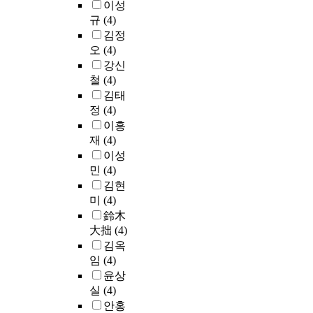
이성
규
(4)
김정
오
(4)
강신
철
(4)
김태
정
(4)
이흥
재
(4)
이성
민
(4)
김현
미
(4)
鈴木
大拙
(4)
김옥
임
(4)
윤상
실
(4)
안홍