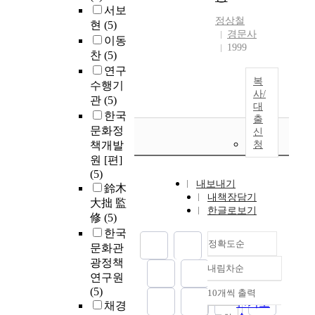
서보
정상철
현
(5)
경문사
이동
1999
찬
(5)
연구
복
수행기
사/
관
(5)
대
한국
출
문화정
신
책개발
청
원 [편]
(5)
내보내기
鈴木
내책장담기
大拙 監
한글로보기
修
(5)
한국
정확도순
문화관
광정책
내림차순
정확도
연구원
순
(5)
10개씩 출력
내림차순
인기도
채경