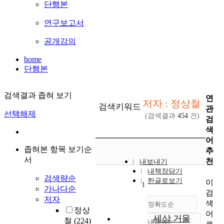
단행본
연구보고서
공개강의
home
단행본
검색결과 좁혀 보기
연
저자 : 정상철
검색키워드
관
선택해제
(검색결과
454
건)
검
색
어
좁혀본 항목 보기순
추
서
천
내보내기
내책장담기
검색량순
한글로보기
이
1
가나다순
검
저자
색
정확도순
정상
어
세상 거울
철
(224)
내림차순