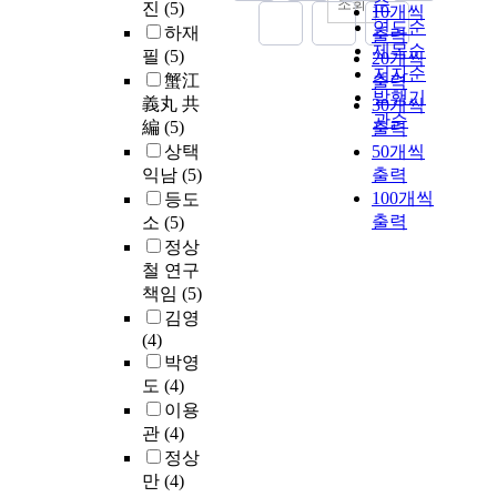
순
조회
진
(5)
10개씩
연도순
하재
출력
제목순
필
(5)
20개씩
저자순
蟹江
출력
발행기
義丸 共
30개씩
관순
編
(5)
출력
상택
50개씩
익남
(5)
출력
100개씩
등도
출력
소
(5)
정상
철 연구
책임
(5)
김영
(4)
박영
도
(4)
이용
관
(4)
정상
만
(4)