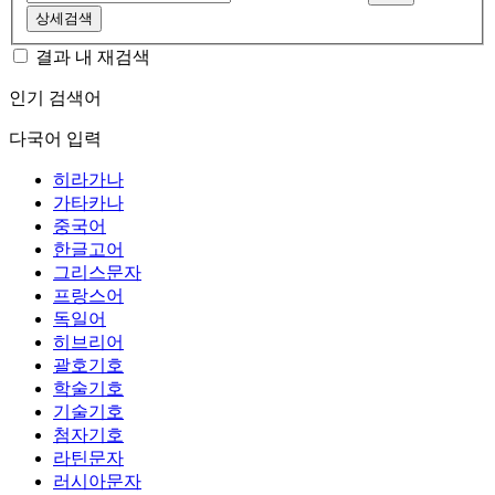
상세검색
결과 내 재검색
인기 검색어
다국어 입력
히라가나
가타카나
중국어
한글고어
그리스문자
프랑스어
독일어
히브리어
괄호기호
학술기호
기술기호
첨자기호
라틴문자
러시아문자