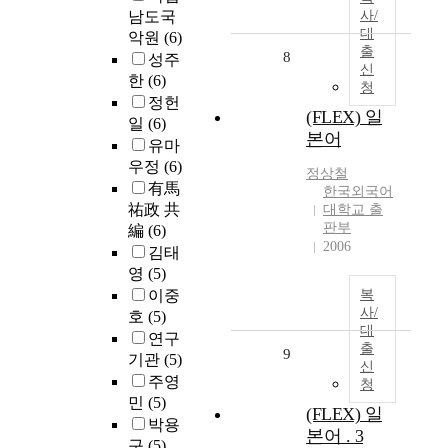
남도국
사/
대
악원
(6)
출
8
성주
신
한
(6)
청
정헌
(FLEX) 일
일
(6)
본어
유마
우정
(6)
정상철
有馬
한국외국어
祐政 共
대학교 출
판부
編
(6)
2006
김태
영
(5)
이중
복
사/
호
(5)
대
연구
출
9
기관
(5)
신
주영
청
민
(5)
(FLEX) 일
박용
본어 . 3
구
(5)