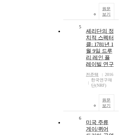
원문
보기
5
셰리단의 정
치적 스펙터
클: 1781년 1
월 9일 드루
리 레인 플
레이빌 연구
전준택
2016
한국연구재
단(NRF)
원문
보기
6
미국 주류
게이/퀴어