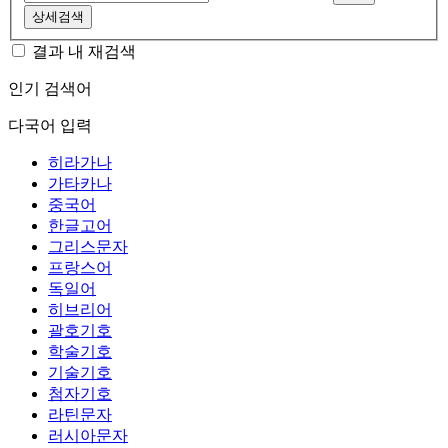
상세검색
결과 내 재검색
인기 검색어
다국어 입력
히라가나
가타카나
중국어
한글고어
그리스문자
프랑스어
독일어
히브리어
괄호기호
학술기호
기술기호
첨자기호
라틴문자
러시아문자