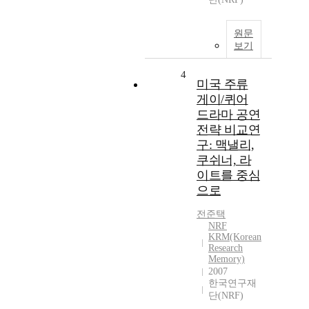
원문
보기
4
미국 주류
게이/퀴어
드라마 공연
전략 비교연
구: 맥낼리,
쿠쉬너, 라
이트를 중심
으로
전준택
NRF
KRM(Korean
Research
Memory)
2007
한국연구재
단(NRF)