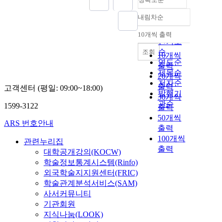
내림차순
정확도
순
10개씩 출력
내림차순
인기도
순
조회
10개씩
연도순
출력
제목순
20개씩
저자순
출력
고객센터 (평일: 09:00~18:00)
발행기
30개씩
관순
1599-3122
출력
50개씩
ARS 번호안내
출력
100개씩
관련누리집
출력
대학공개강의(KOCW)
학술정보통계시스템(Rinfo)
외국학술지지원센터(FRIC)
학술관계분석서비스(SAM)
사서커뮤니티
기관회원
지식나눔(LOOK)