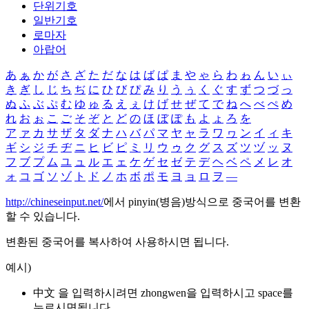
단위기호
일반기호
로마자
아랍어
あ
ぁ
か
が
さ
ざ
た
だ
な
は
ば
ぱ
ま
や
ゃ
ら
わ
ゎ
ん
い
ぃ
き
ぎ
し
じ
ち
ぢ
に
ひ
び
ぴ
み
り
う
ぅ
く
ぐ
す
ず
つ
づ
っ
ぬ
ふ
ぶ
ぷ
む
ゆ
ゅ
る
え
ぇ
け
げ
せ
ぜ
て
で
ね
へ
べ
ぺ
め
れ
お
ぉ
こ
ご
そ
ぞ
と
ど
の
ほ
ぼ
ぽ
も
よ
ょ
ろ
を
ア
ァ
カ
サ
ザ
タ
ダ
ナ
ハ
バ
パ
マ
ヤ
ャ
ラ
ワ
ヮ
ン
イ
ィ
キ
ギ
シ
ジ
チ
ヂ
ニ
ヒ
ビ
ピ
ミ
リ
ウ
ゥ
ク
グ
ス
ズ
ツ
ヅ
ッ
ヌ
フ
ブ
プ
ム
ユ
ュ
ル
エ
ェ
ケ
ゲ
セ
ゼ
テ
デ
ヘ
ベ
ペ
メ
レ
オ
ォ
コ
ゴ
ソ
ゾ
ト
ド
ノ
ホ
ボ
ポ
モ
ヨ
ョ
ロ
ヲ
―
http://chineseinput.net/
에서 pinyin(병음)방식으로 중국어를 변환
할 수 있습니다.
변환된 중국어를 복사하여 사용하시면 됩니다.
예시)
中文 을 입력하시려면
zhongwen
을 입력하시고 space를
누르시면됩니다.