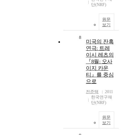
단(NRF)
원문
보기
8
미국의 잔혹
연극: 트레
이시 레츠의
『8월: 오사
이지 카운
티』를 중심
으로
전준택
2011
한국연구재
단(NRF)
원문
보기