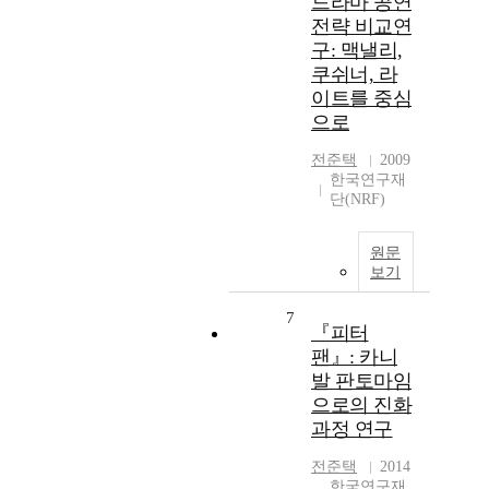
드라마 공연
전략 비교연
구: 맥낼리,
쿠쉬너, 라
이트를 중심
으로
전준택
2009
한국연구재
단(NRF)
원문
보기
7
『피터
팬』: 카니
발 판토마임
으로의 진화
과정 연구
전준택
2014
한국연구재