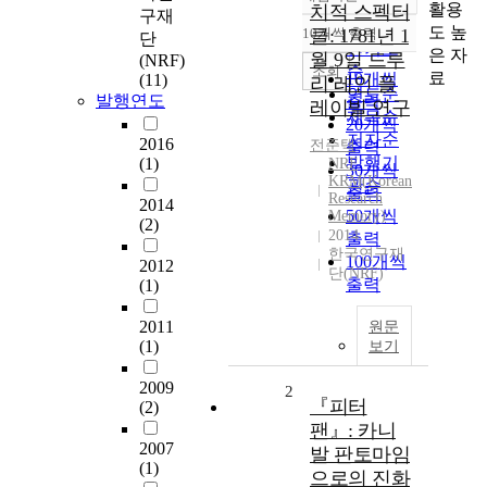
정확도
활용
치적 스펙터
구재
순
도 높
10개씩 출력
클: 1781년 1
단
내림차순
인기도
은 자
월 9일 드루
(NRF)
순
조회
료
10개씩
(11)
리 레인 플
연도순
발행연도
출력
레이빌 연구
제목순
20개씩
저자순
2016
전준택
출력
발행기
(1)
NRF
30개씩
KRM(Korean
관순
출력
Research
2014
50개씩
Memory)
(2)
2014
출력
한국연구재
100개씩
2012
단(NRF)
출력
(1)
2011
원문
(1)
보기
2009
2
『피터
(2)
팬』: 카니
2007
발 판토마임
(1)
으로의 진화