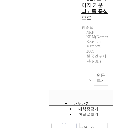
이지 카운
티』를 중심
으로
전준택
NRF
KRM(Korean
Research
Memory)
2009
한국연구재
단(NRF)
원문
보기
내보내기
내책장담기
한글로보기
정확도순