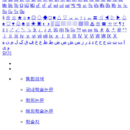
㎒
㎓
㎔
Ω
㏀
㏁
㎊
㎋
㎌
㏖
㏅
㎭
㎮
㎯
㏛
㎩
㎪
㎫
㎬
㏝
㏐
㏓
㏃
㏉
㏜
㏆
§
※
☆
★
○
●
◎
◇
◆
□
■
△
▽
→
←
↑
↓
↔
〓
◁
◀
▷
▶
♤
♠
♡
♥
♧
♣
⊙
◈
▣
◐
◑
▒
▤
▥
▨
▧
▦
▩
♨
☏
☎
☜
☞
¶
†
‡
↕
↗
↙
↖
↘
♭
♩
♪
♬
㉿
㈜
№
㏇
™
㏂
㏘
℡
＃
＆
＊
＠
ª
º
ⅰ
ⅱ
ⅲ
ⅳ
ⅴ
ⅵ
ⅶ
ⅷ
ⅸ
ⅹ
Ⅰ
Ⅱ
Ⅲ
Ⅳ
Ⅴ
Ⅵ
Ⅶ
Ⅷ
Ⅸ
Ⅹ
ا
ب
ت
ث
ج
ح
خ
د
ذ
ر
ز
س
ش
ص
ض
ط
ظ
ع
غ
ف
ق
ک
ل
م
ن
ه
و
ی
닫기
통합검색
국내학술논문
학위논문
해외학술논문
학술지