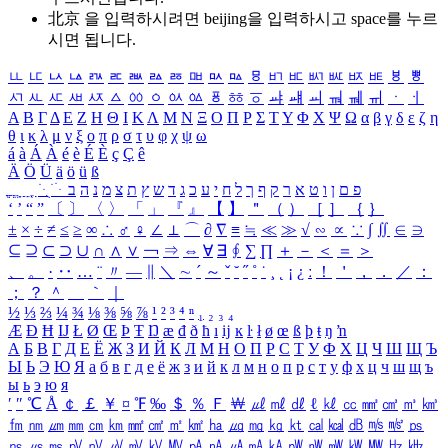
北京 을 입력하시려면
beijing
을 입력하시고 space를 누르
시면 됩니다.
ㅥ
ㅦ
ㅧ
ㅨ
ㅩ
ㅪ
ㅫ
ㅬ
ㅭ
ㅮ
ㅯ
ㅰ
ㅱ
ㅲ
ㅳ
ㅴ
ㅵ
ㅶ
ㅷ
ㅸ
ㅹ
ㅺ
ㅻ
ㅼ
ㅽ
ㅾ
ㅿ
ㆀ
ㆁ
ㆂ
ㆃ
ㆄ
ㆅ
ㆆ
ㆇ
ㆈ
ㆉ
ㆊ
ㆋ
ㆌ
ㆍ
ㆎ
Α
Β
Γ
Δ
Ε
Ζ
Η
Θ
Ι
Κ
Λ
Μ
Ν
Ξ
Ο
Π
Ρ
Σ
Τ
Υ
Φ
Χ
Ψ
Ω
α
β
γ
δ
ε
ζ
η
θ
ι
κ
λ
μ
ν
ξ
ο
π
ρ
σ
τ
υ
φ
χ
ψ
ω
á
à
Á
À
é
è
É
È
ç
Ç
ê
Ä
Ö
Ü
ä
ö
ü
ß
ְ
ֳ
ֲ
ֱ
ָ
ַ
ֵ
ֶ
ִ
ֹ
ּ
ֻ
ׂ
ׁ
ּ
ב
ה
נ
מ
צ
ת
ץ
ש
ד
ג
כ
ע
י
ח
ל
ך
ף
ק
ר
א
ט
ו
ן
ם
פ
‘
’
“
”
〔
〕
〈
〉
「
」
『
』
【
】
＂
（
）
［
］
｛
｝
±
×
÷
≠
≤
≥
∞
∴
♂
♀
∠
⊥
⌒
∂
∇
≡
≒
≪
≫
√
∽
∝
∵
∫
∬
∈
∋
⊆
⊇
⊂
⊃
∪
∩
∧
∨
￢
⇒
⇔
∀
∃
∮
∑
∏
＋
－
＜
＝
＞
、
。
·
‥
…
¨
〃
―
∥
＼
∼
´
～
ˇ
˘
˝
˚
˙
¸
˛
¡
¿
ː
！
＇
，
．
／
：
；
？
＾
＿
｀
｜
½
⅓
⅔
¼
¾
⅛
⅜
⅝
⅞
¹
²
³
⁴
ⁿ
₁
₂
₃
₄
Æ
Ð
Ħ
Ĳ
Ł
Ø
Œ
Þ
Ŧ
Ŋ
æ
đ
ð
ħ
ı
ĳ
ĸ
ŀ
ł
ø
œ
ß
þ
ŧ
ŋ
ŉ
А
Б
В
Г
Д
Е
Ё
Ж
З
И
Й
К
Л
М
Н
О
П
Р
С
Т
У
Ф
Х
Ц
Ч
Ш
Щ
Ъ
Ы
Ь
Э
Ю
Я
а
б
в
г
д
е
ё
ж
з
и
й
к
л
м
н
о
п
р
с
т
у
ф
х
ц
ч
ш
щ
ъ
ы
ь
э
ю
я
′
″
℃
Å
￠
￡
￥
¤
℉
‰
＄
％
Ｆ
￦
㎕
㎖
㎗
ℓ
㎘
㏄
㎣
㎤
㎥
㎦
㎙
㎚
㎛
㎜
㎝
㎞
㎟
㎠
㎡
㎢
㏊
㎍
㎎
㎏
㏏
㎈
㎉
㏈
㎧
㎨
㎰
㎱
㎲
㎳
㎴
㎵
㎶
㎷
㎸
㎹
㎀
㎁
㎂
㎃
㎄
㎺
㎻
㎽
㎾
㎿
㎐
㎑