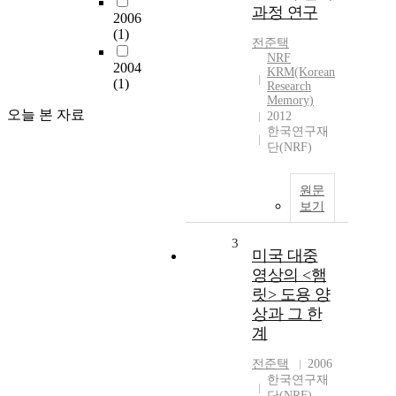
과정 연구
2006
(1)
전준택
NRF
2004
KRM(Korean
(1)
Research
Memory)
오늘 본 자료
2012
한국연구재
단(NRF)
원문
보기
3
미국 대중
영상의 <햄
릿> 도용 양
상과 그 한
계
전준택
2006
한국연구재
단(NRF)