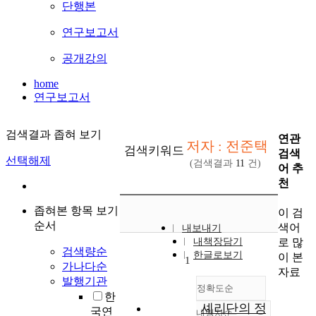
단행본
연구보고서
공개강의
home
연구보고서
검색결과 좁혀 보기
연관
저자 : 전준택
검색키워드
검색
선택해제
(검색결과
11
건)
어 추
천
좁혀본 항목 보기
이 검
순서
색어
내보내기
로 많
내책장담기
검색량순
한글로보기
이 본
1
가나다순
자료
발행기관
정확도순
한
셰리단의 정
국연
내림차순