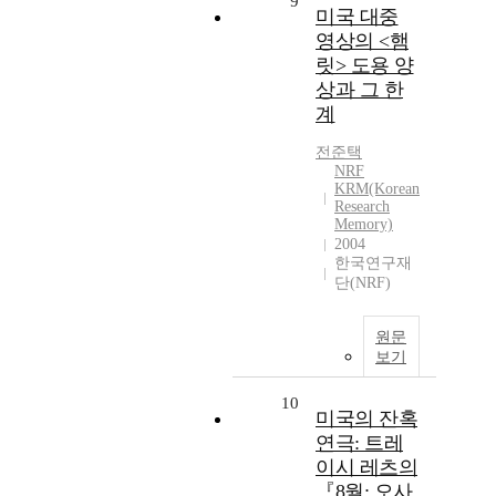
9
미국 대중
영상의 <햄
릿> 도용 양
상과 그 한
계
전준택
NRF
KRM(Korean
Research
Memory)
2004
한국연구재
단(NRF)
원문
보기
10
미국의 잔혹
연극: 트레
이시 레츠의
『8월: 오사