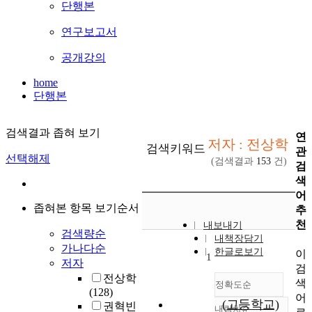
단행본
연구보고서
공개강의
home
단행본
검색결과 좁혀 보기
연
저자 : 전상학
검색키워드
관
선택해제
(검색결과
153
건)
검
색
어
좁혀본 항목 보기순서
추
천
내보내기
검색량순
내책장담기
가나다순
한글로보기
이
1
저자
검
전상학
색
정확도순
(128)
어
(고등학교)
권혁빈
내림차순