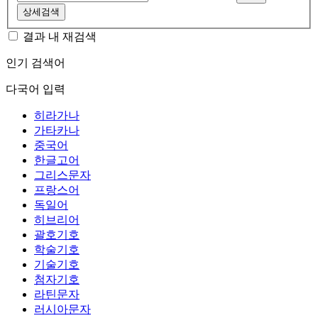
상세검색
결과 내 재검색
인기 검색어
다국어 입력
히라가나
가타카나
중국어
한글고어
그리스문자
프랑스어
독일어
히브리어
괄호기호
학술기호
기술기호
첨자기호
라틴문자
러시아문자