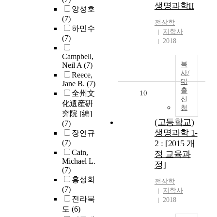
생명과학II
양성호
(7)
전상학
하민수
지학사
(7)
2018
Campbell,
복
Neil A
(7)
사/
Reece,
대
Jane B.
(7)
출
全州文
10
신
化遺産硏
청
究院 [編]
(고등학교)
(7)
생명과학 1-
장연규
(7)
2 : [2015 개
Cain,
정 교육과
Michael L.
정]
(7)
홍성회
전상학
(7)
지학사
전라북
2018
도
(6)