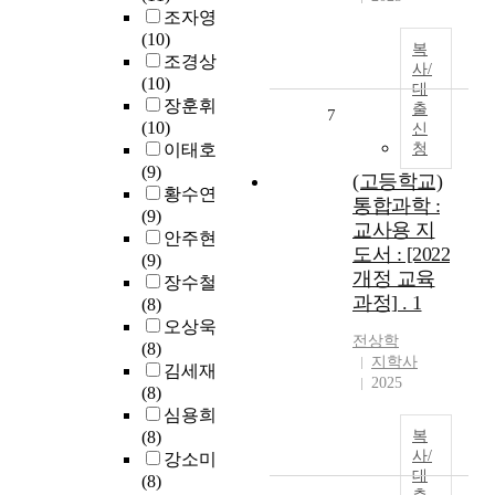
조자영
(10)
복
조경상
사/
(10)
대
장훈휘
출
7
(10)
신
이태호
청
(9)
(고등학교)
황수연
통합과학 :
(9)
교사용 지
안주현
도서 : [2022
(9)
개정 교육
장수철
과정] . 1
(8)
오상욱
전상학
(8)
지학사
김세재
2025
(8)
심용희
(8)
복
사/
강소미
대
(8)