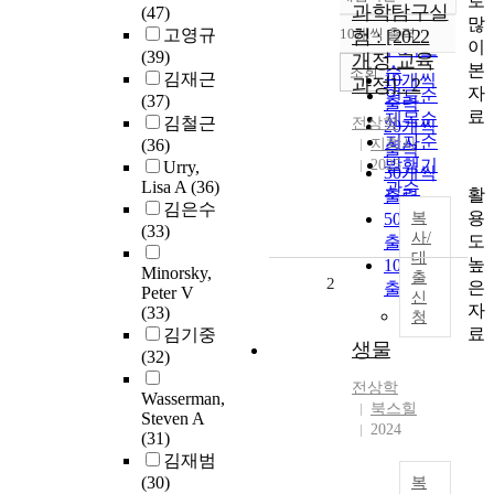
로
정확도
과학탐구실
(47)
많
순
고영규
10개씩 출력
험 : [2022
내림차순
이
인기도
(39)
개정 교육
본
순
조회
김재근
10개씩
과정] . 2
자
연도순
(37)
출력
료
제목순
김철근
전상학
20개씩
저자순
(36)
지학사
출력
발행기
2025
Urry,
30개씩
Lisa A
(36)
관순
활
출력
김은수
용
50개씩
복
(33)
사/
도
출력
대
높
100개씩
Minorsky,
출
2
은
출력
Peter V
신
자
(33)
청
료
김기중
생물
(32)
전상학
Wasserman,
북스힐
Steven A
2024
(31)
김재범
(30)
복