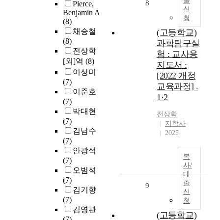
출
8
Pierce,
신
Benjamin A
청
(8)
채승철
(고등학교)
(8)
과학탐구실
전상학
험 : 교사용
[외]역
(8)
지도서 :
이상미
[2022 개정
(7)
교육과정] .
이준호
1·2
(7)
박대현
전상학
(7)
지학사
김남수
2025
(7)
안광석
복
(7)
사/
오범석
대
(7)
출
9
김기향
신
(7)
청
김영관
(고등학교)
(7)