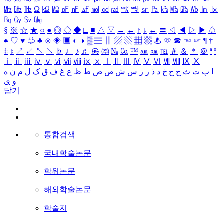
㎒
㎓
㎔
Ω
㏀
㏁
㎊
㎋
㎌
㏖
㏅
㎭
㎮
㎯
㏛
㎩
㎪
㎫
㎬
㏝
㏐
㏓
㏃
㏉
㏜
㏆
§
※
☆
★
○
●
◎
◇
◆
□
■
△
▽
→
←
↑
↓
↔
〓
◁
◀
▷
▶
♤
♠
♡
♥
♧
♣
⊙
◈
▣
◐
◑
▒
▤
▥
▨
▧
▦
▩
♨
☏
☎
☜
☞
¶
†
‡
↕
↗
↙
↖
↘
♭
♩
♪
♬
㉿
㈜
№
㏇
™
㏂
㏘
℡
＃
＆
＊
＠
ª
º
ⅰ
ⅱ
ⅲ
ⅳ
ⅴ
ⅵ
ⅶ
ⅷ
ⅸ
ⅹ
Ⅰ
Ⅱ
Ⅲ
Ⅳ
Ⅴ
Ⅵ
Ⅶ
Ⅷ
Ⅸ
Ⅹ
ا
ب
ت
ث
ج
ح
خ
د
ذ
ر
ز
س
ش
ص
ض
ط
ظ
ع
غ
ف
ق
ک
ل
م
ن
ه
و
ی
닫기
통합검색
국내학술논문
학위논문
해외학술논문
학술지