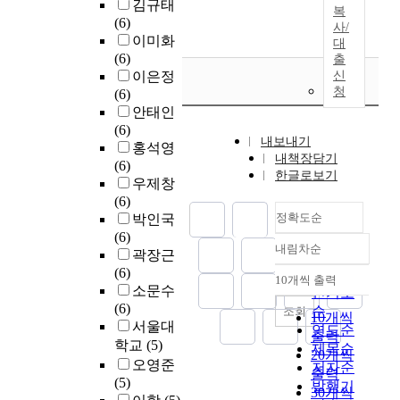
김규태
복
(6)
사/
이미화
대
(6)
출
이은정
신
청
(6)
안태인
(6)
내보내기
홍석영
내책장담기
(6)
한글로보기
우제창
(6)
정확도순
박인국
(6)
내림차순
곽장근
정확도
(6)
순
10개씩 출력
내림차순
소문수
인기도
(6)
순
조회
10개씩
서울대
연도순
출력
학교
(5)
제목순
20개씩
오영준
저자순
출력
(5)
발행기
30개씩