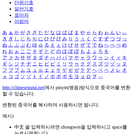
단위기호
일반기호
로마자
아랍어
あ
ぁ
か
が
さ
ざ
た
だ
な
は
ば
ぱ
ま
や
ゃ
ら
わ
ゎ
ん
い
ぃ
き
ぎ
し
じ
ち
ぢ
に
ひ
び
ぴ
み
り
う
ぅ
く
ぐ
す
ず
つ
づ
っ
ぬ
ふ
ぶ
ぷ
む
ゆ
ゅ
る
え
ぇ
け
げ
せ
ぜ
て
で
ね
へ
べ
ぺ
め
れ
お
ぉ
こ
ご
そ
ぞ
と
ど
の
ほ
ぼ
ぽ
も
よ
ょ
ろ
を
ア
ァ
カ
サ
ザ
タ
ダ
ナ
ハ
バ
パ
マ
ヤ
ャ
ラ
ワ
ヮ
ン
イ
ィ
キ
ギ
シ
ジ
チ
ヂ
ニ
ヒ
ビ
ピ
ミ
リ
ウ
ゥ
ク
グ
ス
ズ
ツ
ヅ
ッ
ヌ
フ
ブ
プ
ム
ユ
ュ
ル
エ
ェ
ケ
ゲ
セ
ゼ
テ
デ
ヘ
ベ
ペ
メ
レ
オ
ォ
コ
ゴ
ソ
ゾ
ト
ド
ノ
ホ
ボ
ポ
モ
ヨ
ョ
ロ
ヲ
―
http://chineseinput.net/
에서 pinyin(병음)방식으로 중국어를 변환
할 수 있습니다.
변환된 중국어를 복사하여 사용하시면 됩니다.
예시)
中文 을 입력하시려면
zhongwen
을 입력하시고 space를
누르시면됩니다.