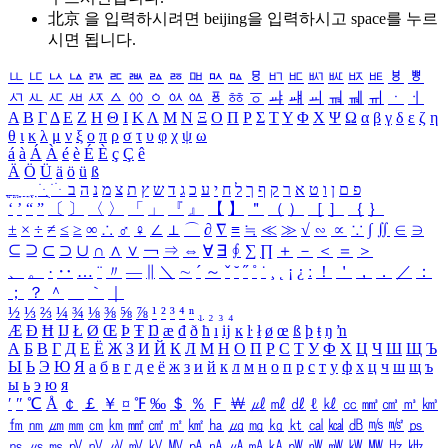
北京 을 입력하시려면
beijing
을 입력하시고 space를 누르
시면 됩니다.
ㅥ
ㅦ
ㅧ
ㅨ
ㅩ
ㅪ
ㅫ
ㅬ
ㅭ
ㅮ
ㅯ
ㅰ
ㅱ
ㅲ
ㅳ
ㅴ
ㅵ
ㅶ
ㅷ
ㅸ
ㅹ
ㅺ
ㅻ
ㅼ
ㅽ
ㅾ
ㅿ
ㆀ
ㆁ
ㆂ
ㆃ
ㆄ
ㆅ
ㆆ
ㆇ
ㆈ
ㆉ
ㆊ
ㆋ
ㆌ
ㆍ
ㆎ
Α
Β
Γ
Δ
Ε
Ζ
Η
Θ
Ι
Κ
Λ
Μ
Ν
Ξ
Ο
Π
Ρ
Σ
Τ
Υ
Φ
Χ
Ψ
Ω
α
β
γ
δ
ε
ζ
η
θ
ι
κ
λ
μ
ν
ξ
ο
π
ρ
σ
τ
υ
φ
χ
ψ
ω
á
à
Á
À
é
è
É
È
ç
Ç
ê
Ä
Ö
Ü
ä
ö
ü
ß
ְ
ֳ
ֲ
ֱ
ָ
ַ
ֵ
ֶ
ִ
ֹ
ּ
ֻ
ׂ
ׁ
ּ
ב
ה
נ
מ
צ
ת
ץ
ש
ד
ג
כ
ע
י
ח
ל
ך
ף
ק
ר
א
ט
ו
ן
ם
פ
‘
’
“
”
〔
〕
〈
〉
「
」
『
』
【
】
＂
（
）
［
］
｛
｝
±
×
÷
≠
≤
≥
∞
∴
♂
♀
∠
⊥
⌒
∂
∇
≡
≒
≪
≫
√
∽
∝
∵
∫
∬
∈
∋
⊆
⊇
⊂
⊃
∪
∩
∧
∨
￢
⇒
⇔
∀
∃
∮
∑
∏
＋
－
＜
＝
＞
、
。
·
‥
…
¨
〃
―
∥
＼
∼
´
～
ˇ
˘
˝
˚
˙
¸
˛
¡
¿
ː
！
＇
，
．
／
：
；
？
＾
＿
｀
｜
½
⅓
⅔
¼
¾
⅛
⅜
⅝
⅞
¹
²
³
⁴
ⁿ
₁
₂
₃
₄
Æ
Ð
Ħ
Ĳ
Ł
Ø
Œ
Þ
Ŧ
Ŋ
æ
đ
ð
ħ
ı
ĳ
ĸ
ŀ
ł
ø
œ
ß
þ
ŧ
ŋ
ŉ
А
Б
В
Г
Д
Е
Ё
Ж
З
И
Й
К
Л
М
Н
О
П
Р
С
Т
У
Ф
Х
Ц
Ч
Ш
Щ
Ъ
Ы
Ь
Э
Ю
Я
а
б
в
г
д
е
ё
ж
з
и
й
к
л
м
н
о
п
р
с
т
у
ф
х
ц
ч
ш
щ
ъ
ы
ь
э
ю
я
′
″
℃
Å
￠
￡
￥
¤
℉
‰
＄
％
Ｆ
￦
㎕
㎖
㎗
ℓ
㎘
㏄
㎣
㎤
㎥
㎦
㎙
㎚
㎛
㎜
㎝
㎞
㎟
㎠
㎡
㎢
㏊
㎍
㎎
㎏
㏏
㎈
㎉
㏈
㎧
㎨
㎰
㎱
㎲
㎳
㎴
㎵
㎶
㎷
㎸
㎹
㎀
㎁
㎂
㎃
㎄
㎺
㎻
㎽
㎾
㎿
㎐
㎑