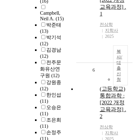
[2022 개정
(16)
교육과정] .
Campbell,
1
Neil A.
(15)
박준태
전상학
지학사
(13)
2025
박기석
(12)
김경남
복
(12)
사/
전주문
대
출
화유산연
6
신
구원
(12)
청
강원종
(고등학교)
(12)
한인섭
통합과학 :
(11)
[2022 개정
오승은
교육과정] .
(11)
2
조은희
(11)
전상학
손정주
지학사
(11)
2025