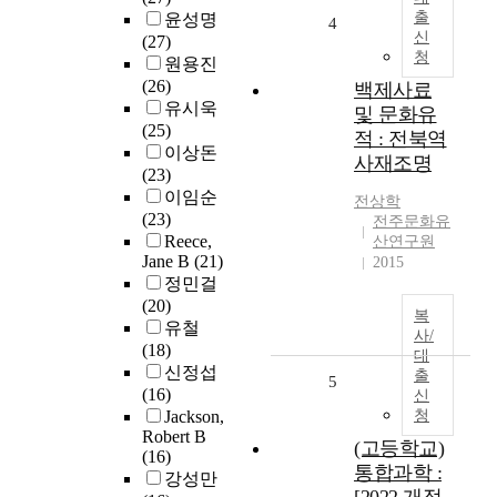
출
윤성명
4
신
(27)
청
원용진
(26)
백제사료
유시욱
및 문화유
(25)
적 : 전북역
이상돈
사재조명
(23)
이임순
전상학
(23)
전주문화유
Reece,
산연구원
Jane B
(21)
2015
정민걸
(20)
복
유철
사/
(18)
대
신정섭
출
5
(16)
신
Jackson,
청
Robert B
(고등학교)
(16)
통합과학 :
강성만