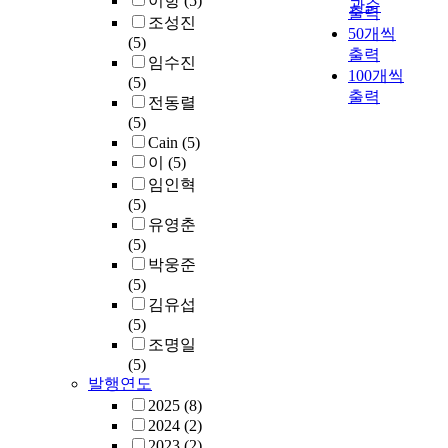
이항
(5)
관순
출력
조성진
50개씩
(5)
출력
임수진
100개씩
(5)
출력
전동렬
(5)
Cain
(5)
이
(5)
임인혁
(5)
유영춘
(5)
박웅준
(5)
김유섭
(5)
조명일
(5)
발행연도
2025
(8)
2024
(2)
2023
(2)