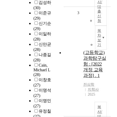
사/
김성하
대
(30)
출
이준규
3
신
(29)
청
신기순
(29)
목
이일하
차
(28)
보
신만균
기
(28)
(고등학교)
나종길
과학탐구실
(28)
험 : [2022
Cain,
개정 교육
Michael L
(28)
과정] . 1
이창호
전상학
(27)
지학사
이명석
2025
(27)
이명민
(27)
복
유정칠
사/
(27)
대