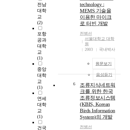
a
지
technology :
전남
n
역
MEMS 기술을
대학
d
주
교
이용한 마이크
O
민
(2)
로 터빈 개발
b
과
j
의
포항
전병선
e
마
서울대학교 대학
공과
c
찰
원
대학
t
등
2003
국내박사
교
i
기
(1)
v
존
원문보기
e
문
중앙
s
제
음성듣기
대학
:
점
교
T
을
6
조류지식네트워
(1)
o
해
크를 위한 한국
n
결
조류정보시스템
연세
s
하
(KBIS, Korean
대학
i
기
Birds Information
교
l
위
(1)
System)의 개발
l
하
o
여
전병선
건국
l
도