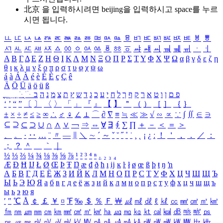
北京 을 입력하시려면
beijing
을 입력하시고 space를 누르
시면 됩니다.
ㅥ
ㅦ
ㅧ
ㅨ
ㅩ
ㅪ
ㅫ
ㅬ
ㅭ
ㅮ
ㅯ
ㅰ
ㅱ
ㅲ
ㅳ
ㅴ
ㅵ
ㅶ
ㅷ
ㅸ
ㅹ
ㅺ
ㅻ
ㅼ
ㅽ
ㅾ
ㅿ
ㆀ
ㆁ
ㆂ
ㆃ
ㆄ
ㆅ
ㆆ
ㆇ
ㆈ
ㆉ
ㆊ
ㆋ
ㆌ
ㆍ
ㆎ
Α
Β
Γ
Δ
Ε
Ζ
Η
Θ
Ι
Κ
Λ
Μ
Ν
Ξ
Ο
Π
Ρ
Σ
Τ
Υ
Φ
Χ
Ψ
Ω
α
β
γ
δ
ε
ζ
η
θ
ι
κ
λ
μ
ν
ξ
ο
π
ρ
σ
τ
υ
φ
χ
ψ
ω
á
à
Á
À
é
è
É
È
ç
Ç
ê
Ä
Ö
Ü
ä
ö
ü
ß
ְ
ֳ
ֲ
ֱ
ָ
ַ
ֵ
ֶ
ִ
ֹ
ּ
ֻ
ׂ
ׁ
ּ
ב
ה
נ
מ
צ
ת
ץ
ש
ד
ג
כ
ע
י
ח
ל
ך
ף
ק
ר
א
ט
ו
ן
ם
פ
‘
’
“
”
〔
〕
〈
〉
「
」
『
』
【
】
＂
（
）
［
］
｛
｝
±
×
÷
≠
≤
≥
∞
∴
♂
♀
∠
⊥
⌒
∂
∇
≡
≒
≪
≫
√
∽
∝
∵
∫
∬
∈
∋
⊆
⊇
⊂
⊃
∪
∩
∧
∨
￢
⇒
⇔
∀
∃
∮
∑
∏
＋
－
＜
＝
＞
、
。
·
‥
…
¨
〃
―
∥
＼
∼
´
～
ˇ
˘
˝
˚
˙
¸
˛
¡
¿
ː
！
＇
，
．
／
：
；
？
＾
＿
｀
｜
½
⅓
⅔
¼
¾
⅛
⅜
⅝
⅞
¹
²
³
⁴
ⁿ
₁
₂
₃
₄
Æ
Ð
Ħ
Ĳ
Ł
Ø
Œ
Þ
Ŧ
Ŋ
æ
đ
ð
ħ
ı
ĳ
ĸ
ŀ
ł
ø
œ
ß
þ
ŧ
ŋ
ŉ
А
Б
В
Г
Д
Е
Ё
Ж
З
И
Й
К
Л
М
Н
О
П
Р
С
Т
У
Ф
Х
Ц
Ч
Ш
Щ
Ъ
Ы
Ь
Э
Ю
Я
а
б
в
г
д
е
ё
ж
з
и
й
к
л
м
н
о
п
р
с
т
у
ф
х
ц
ч
ш
щ
ъ
ы
ь
э
ю
я
′
″
℃
Å
￠
￡
￥
¤
℉
‰
＄
％
Ｆ
￦
㎕
㎖
㎗
ℓ
㎘
㏄
㎣
㎤
㎥
㎦
㎙
㎚
㎛
㎜
㎝
㎞
㎟
㎠
㎡
㎢
㏊
㎍
㎎
㎏
㏏
㎈
㎉
㏈
㎧
㎨
㎰
㎱
㎲
㎳
㎴
㎵
㎶
㎷
㎸
㎹
㎀
㎁
㎂
㎃
㎄
㎺
㎻
㎽
㎾
㎿
㎐
㎑