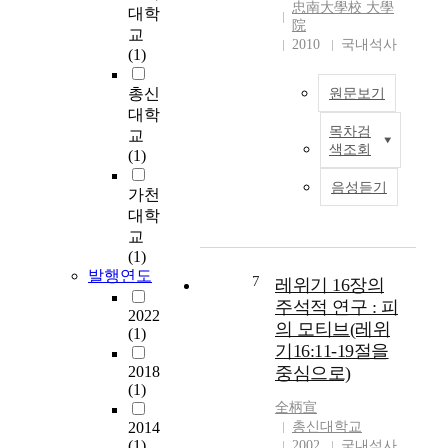
忠南大學校 大學
대학
i
입
院
t
교
되
2010
국내석사
h
(1)
었
i
다
총신
s
원문보기
.
a
대학
이
목차검
p
교
에
T
색조회
o
(1)
따
h
t
라
e
음성듣기
e
가천
보
p
n
대학
금
u
t
자
교
r
i
리
(1)
p
a
발행연도
주
o
7
레위기 16장의
l
택
s
주석적 연구 : 피
s
2022
사
e
의 모티브(레위
(1)
o
업
o
기16:11-19절을
u
은
f
2018
중심으로)
r
다
t
(1)
c
양
h
全柄宣
e
한
i
2014
총신대학교
o
입
s
(1)
2002
국내석사