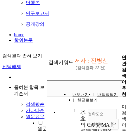
단행본
연구보고서
공개강의
home
학위논문
검색결과 좁혀 보기
연
저자 : 전병선
검색키워드
관
선택해제
(검색결과
22
건)
검
색
어
좁혀본 항목 보
추
기순서
천
내보내기
내책장담기
한글로보기
검색량순
이
가나다순
1
水
검
정확도순
원문유무
參
색
의 CA 및 MA 貯
내림차순
어
정확도
원문