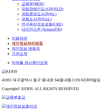
a
교육부(MOE)
이
e
기와 레위기 16장의
n
부
국립장애인도서관(NLD)
r
신학적 관점을 논하면
d
담
국립중앙도서관(NL)
a
서 레위기는 모세오경
d
가
c
국회도서관(NAL)
의 다른 책들, 특히 출
i
능
t
애굽기와 민수기와 함
연구윤리정보포털(CRE)
m
한
i
께 읽을 때 레위기의
사이언스온 (ScienceON)
e
가
o
신학적 전제의 분명함
t
격
이용약관
n
을 알 수 있음을 말하
h
으
b
개인정보처리방침
였다. 또한 레위기 16
y
로
e
장에 대한 여러 학자들
개인정보 재동의
l
공
t
의 신학적 관점도 살펴
기관소개
s
공
w
보았다. 본 장에서는
u
이
저작물 게시중단요청
e
성막예배의 체계와 관
l
직
e
련된 '거룩'과 '순결에
f
접
n
초점이 모아져 있는 레
i
건
r
위기의 신학과 이스라
41061 대구광역시 동구 동내로 64(동내동1119) KERIS빌딩
d
설
e
엘 가운데 거하시는
e
하
c
'하나님의 임재하심'이
Copyright© KERIS. ALL RIGHTS RESERVED
(
여
r
가장 중심적인 신학임
(
신
e
을 레위기 16장을 통
C
속
a
하여 그 의미를 한층
H
하
t
더 알 수 있었다. 7장에