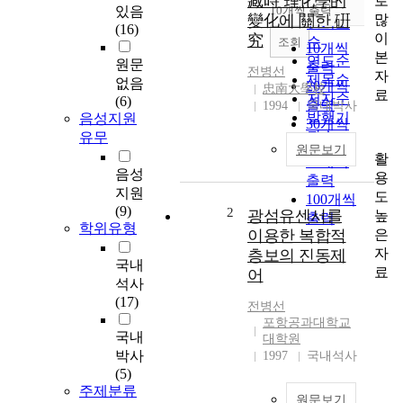
臧時 理化學的
로
순
있음
10개씩 출력
내림차순
많
變化에 關한 硏
인기도
(16)
이
究
순
조회
10개씩
본
연도순
원문
출력
전병선
자
제목순
없음
20개씩
忠南大學校
료
저자순
(6)
출력
1994
국내박사
발행기
음성지원
30개씩
관순
유무
출력
원문보기
활
50개씩
음성
용
출력
지원
도
100개씩
(9)
2
광섬유센서를
높
출력
학위유형
은
이용한 복합적
자
층보의 진동제
국내
료
어
석사
(17)
전병선
포항공과대학교
국내
대학원
박사
1997
국내석사
(5)
주제분류
원문보기