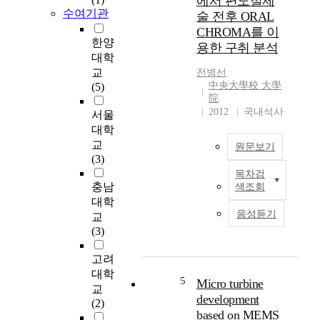
에서 편도절제
국
수여기관
술 전후 ORAL
민
CHROMA를 이
임
한양
용한 구취 분석
대
대학
주
교
전병선
택
中央大學校 大學
(5)
의
院
택
2012
국내석사
서울
지
대학
확
교
원문보기
보
(3)
,
목차검
B
지
충남
색조회
a
역
대학
c
별
음성듣기
교
k
수
(3)
g
급
r
,
고려
o
지
대학
u
자
5
Micro turbine
교
n
체
development
(2)
d
및
based on MEMS