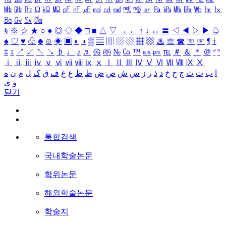
㎒
㎓
㎔
Ω
㏀
㏁
㎊
㎋
㎌
㏖
㏅
㎭
㎮
㎯
㏛
㎩
㎪
㎫
㎬
㏝
㏐
㏓
㏃
㏉
㏜
㏆
§
※
☆
★
○
●
◎
◇
◆
□
■
△
▽
→
←
↑
↓
↔
〓
◁
◀
▷
▶
♤
♠
♡
♥
♧
♣
⊙
◈
▣
◐
◑
▒
▤
▥
▨
▧
▦
▩
♨
☏
☎
☜
☞
¶
†
‡
↕
↗
↙
↖
↘
♭
♩
♪
♬
㉿
㈜
№
㏇
™
㏂
㏘
℡
＃
＆
＊
＠
ª
º
ⅰ
ⅱ
ⅲ
ⅳ
ⅴ
ⅵ
ⅶ
ⅷ
ⅸ
ⅹ
Ⅰ
Ⅱ
Ⅲ
Ⅳ
Ⅴ
Ⅵ
Ⅶ
Ⅷ
Ⅸ
Ⅹ
ا
ب
ت
ث
ج
ح
خ
د
ذ
ر
ز
س
ش
ص
ض
ط
ظ
ع
غ
ف
ق
ک
ل
م
ن
ه
و
ی
닫기
통합검색
국내학술논문
학위논문
해외학술논문
학술지