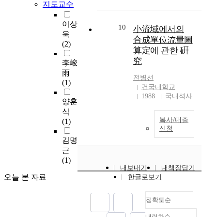
지도교수
a
기
effect of air using the
t
역본들의 가치와 비중
s
위
silicagel and to reuse it
h
도 살펴보았다. 사역과
이상
h
해
by solar collector. The
e
본문비평은 논문의 소
10
小流域에서의
y
욱
공
results were
v
제목에 따라 레위기
合成單位流量圖
d
(2)
공
summarized as follows.
a
16장 11-19절까지만
算定에 관한 硏
r
분
1. It takes 14 hours to
s
하였다. 3장에서는 레
究
李峻
o
양
regenerate to silicagel
t
위기 16장의 위치와
g
雨
을
of 8% moisture content
n
역할을 개관함으로써
전병선
e
(1)
포
from saturated silicagel
u
레위기 16장이 레위기
건국대학교
n
함
conditions of 28℃
m
의 첫 번째 대단원의
1988
국내석사
양훈
s
시
temperature and 55%
b
결론이지만 신학적 중
u
식
키
relative humidity. 2.
e
심으로서 기능하며 레
복사/대출
l
(1)
며
When sample was
r
위기의 두 개의 단원
신청
f
,
recycled through solar
o
(1-16장과 17-27장)을
김명
i
입
collector, the result of
f
유기적으로 연결하고
d
근
지
drying was 1/2 times
b
있음을 확인할 수 있었
e
(1)
또
more efficient than that
i
다. 4장에서는 구조분
내보내기
내책장담기
(
는
of mat drying. 3.
r
석을 통하여 레위기를
오늘 본 자료
한글로보기
H
도
Average thermal
d
크게 두 구조〔제의와
2
심
efficiency of solar
o
정결문제(1-16), 성결
S
이
collector was 25%
정확도순
b
규례(17-27)로 나누어
)
나
during the
s
살펴보았고, 특히 미시
내림차순