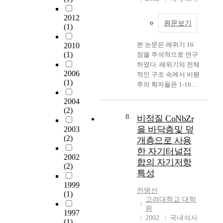
f
주
s
o
자
t
2012
r
원문보기
의
u
(1)
a
수
d
l
요
y
본 논문은 레위기 16
2010
m
,
(1)
i
장을 주석적으로 연구
a
소
s
하였다. 레위기의 전체
l
2006
득
t
적인 구조 속에서 비평
(1)
o
수
o
주의 학자들은 1-16장
d
준
m
까지를 제사장 법전이
2004
o
에
a
라 하고, 17-26장까지
(2)
r
맞
x
를 성결법전이라고 부
8
비정질 CoNbZr
.
추
i
른다. 레위기는 서로
을 바닥층및 덮
2003
V
어
m
다른 두 법전이 하나로
(2)
개층으로 사용
o
임
i
묶여져 있으며 레위기
한 자기터널접
l
대
z
16장은 레위기 전반부
2002
합의 자기저항
a
주
e
의 결론적인 역활을 한
(2)
t
특성
택
t
다고 주장한다. 그러나
i
유
h
이런 견해는 레위기의
1999
전병선
l
형
(1)
e
통일성을 부인하며 파
고려대학교 대학
e
을
u
편화시키는 위험성을
원
s
1997
다
t
가진다. 따라서 본 논
2002
국내석사
(1)
u
양