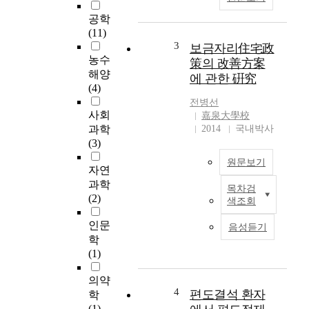
공학
(11)
3
보금자리住宅政
농수
策의 改善方案
해양
에 관한 硏究
(4)
전병선
사회
嘉泉大學校
과학
2014
국내박사
(3)
원문보기
자연
과학
목차검
보
(2)
색조회
금
자
인문
음성듣기
리
학
주
(1)
택
정
의약
책
4
편도결석 환자
학
은
(1)