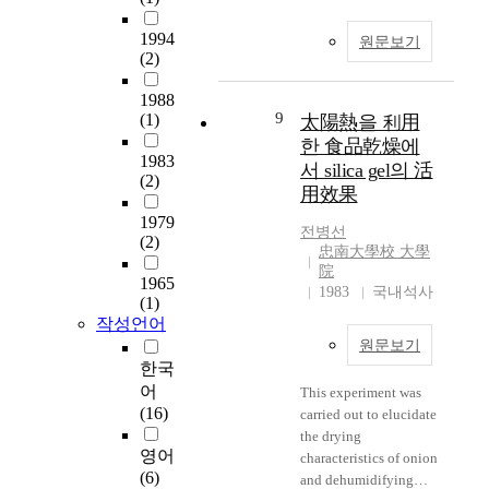
i
문은 레위기의 정경적
l
화
l
관점에서 본 문학적 구
1994
f
원문보기
하
i
조 분석과 주석을 통하
(2)
u
였
t
여 레위기 16장이 레
r
다
y
위기 17장과 유기적으
1988
c
.
a
로 연결되어 있음을 보
9
(1)
太陽熱을 利用
o
그
n
여주고 있다. 본 논문
한 食品乾燥에
m
리
d
에서는 레위기 16장을
1983
서 silica gel의 活
p
고
a
통해 속죄일에 행하는
(2)
用效果
o
무
c
다양한 제의들, 또한
u
주
c
'거룩'을 중요한 주제
1979
전병선
n
택
(2)
e
로 보고 있는 레위기에
忠南大學校 大學
d
세
s
서 피의 모티브들과 관
院
s
1965
대
s
련하여 연구하고자 하
1983
국내석사
(1)
(
의
i
여 피의 예식을 중심으
작성언어
V
자
b
로 그 의미를 다루었
원문보기
S
가
i
다. 이 목적을 이루기
한국
C
보
l
위해서 본 논문은 아래
)
어
유
This experiment was
i
와 같이 구성하였다 2
s
(16)
를
carried out to elucidate
t
장에서는 레위기 16장
u
촉
the drying
y
의 본문비평의 사역을
영어
c
진
characteristics of onion
o
하면서 각주로 처리하
(6)
h
하
and dehumidifying
f
였고,, 고대 사본들과