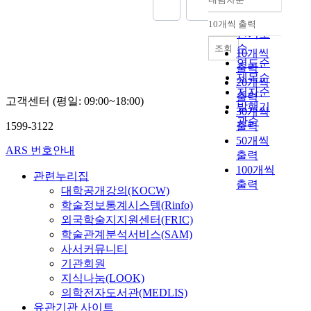
,
도
experimental period. 4.
e
적인 구조면에서 살펴
정확도
m
시
Browing extent was
r
본 결과 레위기 16장
순
10개씩 출력
내림차순
e
근
reduced to 1/2 times at
v
의 구조에서 전체적인
인기도
t
교
heated air blow drying
a
구조의 통일성이 있음
순
조회
10개씩
h
선
system using drying
t
을 볼 수 있었다. 여러
연도순
출력
y
호
chamber.
i
학자들의 구조분석의
제목순
20개씩
l
지
o
견해와 구조를 통한
저자순
출력
m
역
고객센터 (평일: 09:00~18:00)
n
16장의 의미와 중심사
발행기
30개씩
e
에
s
상도 살펴보았다. 5장
관순
1599-3122
출력
r
건
,
에서는 레위기 16장의
c
50개씩
설
b
본문을 이해할 수 있도
ARS 번호안내
a
출력
하
a
록 먼저 단어연구를 하
p
고
100개씩
s
였다. 대속죄일의 준비
관련누리집
t
자
출력
e
예식과 '피의 예식'의
대학공개강의(KOCW)
a
하
d
의미, '피의 예식'의 본
학술정보통계시스템(Rinfo)
n
였
o
질, 대속죄일 예식과
외국학술지지원센터(FRIC)
(
다
n
아사셀 염소와의 관계
학술관계분석서비스(SAM)
C
.
t
도 주해를 함으로써 살
사서커뮤니티
H
또
h
펴보았다. 또한 그러한
기관회원
3
한
e
노력가운데 제사의식
지식나눔(LOOK)
S
서
i
에서 피흘림이 있어야
의학전자도서관(MEDLIS)
H
민
n
하는 명백한 이유를 밝
)
유관기관 사이트
들
t
혔다. 6장에서는 레위