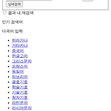
상세검색
결과 내 재검색
인기 검색어
다국어 입력
히라가나
가타카나
중국어
한글고어
그리스문자
프랑스어
독일어
히브리어
괄호기호
학술기호
기술기호
첨자기호
라틴문자
러시아문자