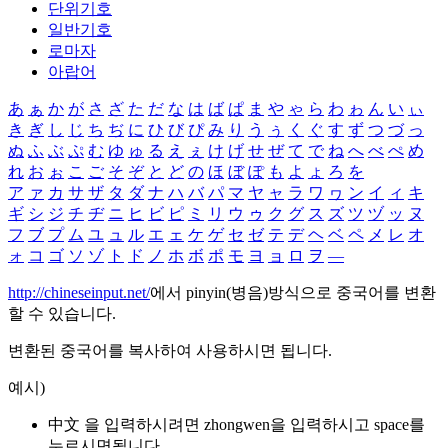
단위기호
일반기호
로마자
아랍어
あ
ぁ
か
が
さ
ざ
た
だ
な
は
ば
ぱ
ま
や
ゃ
ら
わ
ゎ
ん
い
ぃ
き
ぎ
し
じ
ち
ぢ
に
ひ
び
ぴ
み
り
う
ぅ
く
ぐ
す
ず
つ
づ
っ
ぬ
ふ
ぶ
ぷ
む
ゆ
ゅ
る
え
ぇ
け
げ
せ
ぜ
て
で
ね
へ
べ
ぺ
め
れ
お
ぉ
こ
ご
そ
ぞ
と
ど
の
ほ
ぼ
ぽ
も
よ
ょ
ろ
を
ア
ァ
カ
サ
ザ
タ
ダ
ナ
ハ
バ
パ
マ
ヤ
ャ
ラ
ワ
ヮ
ン
イ
ィ
キ
ギ
シ
ジ
チ
ヂ
ニ
ヒ
ビ
ピ
ミ
リ
ウ
ゥ
ク
グ
ス
ズ
ツ
ヅ
ッ
ヌ
フ
ブ
プ
ム
ユ
ュ
ル
エ
ェ
ケ
ゲ
セ
ゼ
テ
デ
ヘ
ベ
ペ
メ
レ
オ
ォ
コ
ゴ
ソ
ゾ
ト
ド
ノ
ホ
ボ
ポ
モ
ヨ
ョ
ロ
ヲ
―
http://chineseinput.net/
에서 pinyin(병음)방식으로 중국어를 변환
할 수 있습니다.
변환된 중국어를 복사하여 사용하시면 됩니다.
예시)
中文 을 입력하시려면
zhongwen
을 입력하시고 space를
누르시면됩니다.