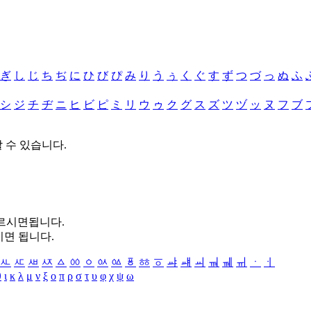
ぎ
し
じ
ち
ぢ
に
ひ
び
ぴ
み
り
う
ぅ
く
ぐ
す
ず
つ
づ
っ
ぬ
ふ
シ
ジ
チ
ヂ
ニ
ヒ
ビ
ピ
ミ
リ
ウ
ゥ
ク
グ
ス
ズ
ツ
ヅ
ッ
ヌ
フ
ブ
할 수 있습니다.
누르시면됩니다.
시면 됩니다.
ㅻ
ㅼ
ㅽ
ㅾ
ㅿ
ㆀ
ㆁ
ㆂ
ㆃ
ㆄ
ㆅ
ㆆ
ㆇ
ㆈ
ㆉ
ㆊ
ㆋ
ㆌ
ㆍ
ㆎ
θ
ι
κ
λ
μ
ν
ξ
ο
π
ρ
σ
τ
υ
φ
χ
ψ
ω