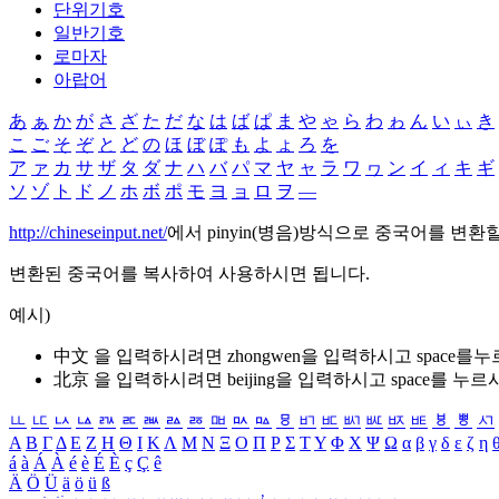
단위기호
일반기호
로마자
아랍어
あ
ぁ
か
が
さ
ざ
た
だ
な
は
ば
ぱ
ま
や
ゃ
ら
わ
ゎ
ん
い
ぃ
き
こ
ご
そ
ぞ
と
ど
の
ほ
ぼ
ぽ
も
よ
ょ
ろ
を
ア
ァ
カ
サ
ザ
タ
ダ
ナ
ハ
バ
パ
マ
ヤ
ャ
ラ
ワ
ヮ
ン
イ
ィ
キ
ギ
ソ
ゾ
ト
ド
ノ
ホ
ボ
ポ
モ
ヨ
ョ
ロ
ヲ
―
http://chineseinput.net/
에서 pinyin(병음)방식으로 중국어를 변환
변환된 중국어를 복사하여 사용하시면 됩니다.
예시)
中文 을 입력하시려면
zhongwen
을 입력하시고 space를
北京 을 입력하시려면
beijing
을 입력하시고 space를 누르
ㅥ
ㅦ
ㅧ
ㅨ
ㅩ
ㅪ
ㅫ
ㅬ
ㅭ
ㅮ
ㅯ
ㅰ
ㅱ
ㅲ
ㅳ
ㅴ
ㅵ
ㅶ
ㅷ
ㅸ
ㅹ
ㅺ
Α
Β
Γ
Δ
Ε
Ζ
Η
Θ
Ι
Κ
Λ
Μ
Ν
Ξ
Ο
Π
Ρ
Σ
Τ
Υ
Φ
Χ
Ψ
Ω
α
β
γ
δ
ε
ζ
η
á
à
Á
À
é
è
É
È
ç
Ç
ê
Ä
Ö
Ü
ä
ö
ü
ß