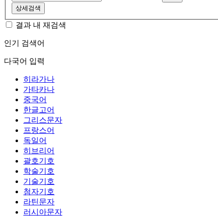
상세검색
결과 내 재검색
인기 검색어
다국어 입력
히라가나
가타카나
중국어
한글고어
그리스문자
프랑스어
독일어
히브리어
괄호기호
학술기호
기술기호
첨자기호
라틴문자
러시아문자