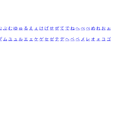
ぶ
ぷ
む
ゆ
ゅ
る
え
ぇ
け
げ
せ
ぜ
て
で
ね
へ
べ
ぺ
め
れ
お
ぉ
プ
ム
ユ
ュ
ル
エ
ェ
ケ
ゲ
セ
ゼ
テ
デ
ヘ
ベ
ペ
メ
レ
オ
ォ
コ
ゴ