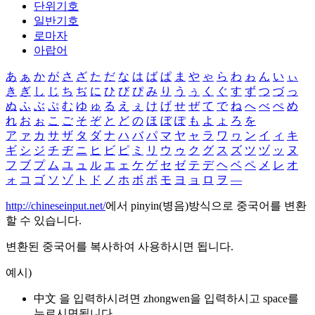
단위기호
일반기호
로마자
아랍어
あ
ぁ
か
が
さ
ざ
た
だ
な
は
ば
ぱ
ま
や
ゃ
ら
わ
ゎ
ん
い
ぃ
き
ぎ
し
じ
ち
ぢ
に
ひ
び
ぴ
み
り
う
ぅ
く
ぐ
す
ず
つ
づ
っ
ぬ
ふ
ぶ
ぷ
む
ゆ
ゅ
る
え
ぇ
け
げ
せ
ぜ
て
で
ね
へ
べ
ぺ
め
れ
お
ぉ
こ
ご
そ
ぞ
と
ど
の
ほ
ぼ
ぽ
も
よ
ょ
ろ
を
ア
ァ
カ
サ
ザ
タ
ダ
ナ
ハ
バ
パ
マ
ヤ
ャ
ラ
ワ
ヮ
ン
イ
ィ
キ
ギ
シ
ジ
チ
ヂ
ニ
ヒ
ビ
ピ
ミ
リ
ウ
ゥ
ク
グ
ス
ズ
ツ
ヅ
ッ
ヌ
フ
ブ
プ
ム
ユ
ュ
ル
エ
ェ
ケ
ゲ
セ
ゼ
テ
デ
ヘ
ベ
ペ
メ
レ
オ
ォ
コ
ゴ
ソ
ゾ
ト
ド
ノ
ホ
ボ
ポ
モ
ヨ
ョ
ロ
ヲ
―
http://chineseinput.net/
에서 pinyin(병음)방식으로 중국어를 변환
할 수 있습니다.
변환된 중국어를 복사하여 사용하시면 됩니다.
예시)
中文 을 입력하시려면
zhongwen
을 입력하시고 space를
누르시면됩니다.