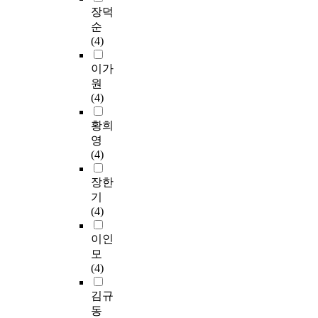
장덕
순
(4)
이가
원
(4)
황희
영
(4)
장한
기
(4)
이인
모
(4)
김규
동