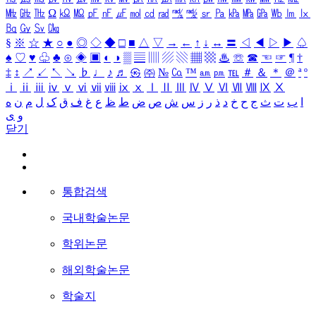
㎒
㎓
㎔
Ω
㏀
㏁
㎊
㎋
㎌
㏖
㏅
㎭
㎮
㎯
㏛
㎩
㎪
㎫
㎬
㏝
㏐
㏓
㏃
㏉
㏜
㏆
§
※
☆
★
○
●
◎
◇
◆
□
■
△
▽
→
←
↑
↓
↔
〓
◁
◀
▷
▶
♤
♠
♡
♥
♧
♣
⊙
◈
▣
◐
◑
▒
▤
▥
▨
▧
▦
▩
♨
☏
☎
☜
☞
¶
†
‡
↕
↗
↙
↖
↘
♭
♩
♪
♬
㉿
㈜
№
㏇
™
㏂
㏘
℡
＃
＆
＊
＠
ª
º
ⅰ
ⅱ
ⅲ
ⅳ
ⅴ
ⅵ
ⅶ
ⅷ
ⅸ
ⅹ
Ⅰ
Ⅱ
Ⅲ
Ⅳ
Ⅴ
Ⅵ
Ⅶ
Ⅷ
Ⅸ
Ⅹ
ا
ب
ت
ث
ج
ح
خ
د
ذ
ر
ز
س
ش
ص
ض
ط
ظ
ع
غ
ف
ق
ک
ل
م
ن
ه
و
ی
닫기
통합검색
국내학술논문
학위논문
해외학술논문
학술지