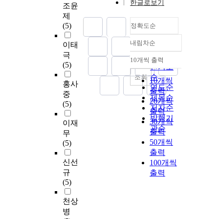
한글로보기
조윤
제
(5)
정확도순
내림차순
이태
정확도
극
순
10개씩 출력
내림차순
(5)
인기도
순
조회
10개씩
홍사
연도순
출력
중
제목순
20개씩
(5)
저자순
출력
발행기
30개씩
이재
관순
출력
무
50개씩
(5)
출력
신선
100개씩
규
출력
(5)
천상
병