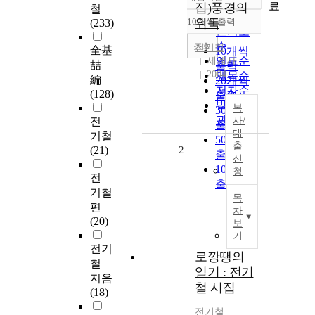
정확도
료
집)풍경의
철
순
10개씩 출력
위독
(233)
내림차순
인기도
순
조회
전기철
全基
10개씩
연도순
세계사
喆
출력
2004
제목순
編
20개씩
저자순
(128)
출력
발행기
복
30개씩
관순
전
사/
출력
대
기철
50개씩
출
(21)
2
출력
신
100개씩
청
전
출력
기철
목
편
차
(20)
보
기
전기
로깡땡의
철
일기 : 전기
지음
철 시집
(18)
전기철