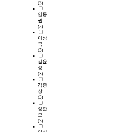
(3)
임동
권
(3)
이상
국
(3)
김윤
성
(3)
김종
상
(3)
정한
모
(3)