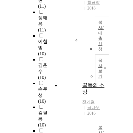
현
황금알
(11)
2018
정태
복
용
사/
(11)
대
출
4
이철
신
범
청
(10)
목
김춘
차
수
보
기
(10)
꽃들의 소
손우
망
성
(10)
전기철
글나무
김팔
2016
봉
(10)
복
사/