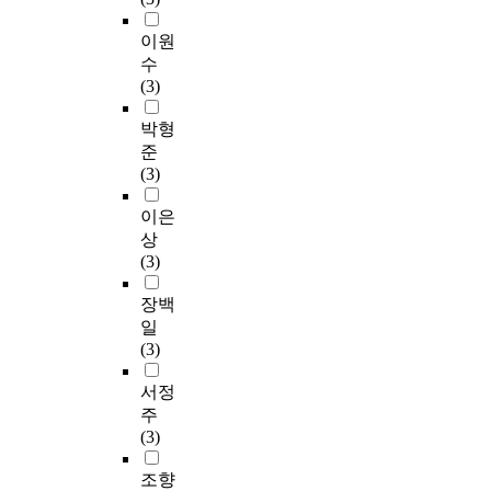
이원
수
(3)
박형
준
(3)
이은
상
(3)
장백
일
(3)
서정
주
(3)
조향