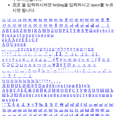
北京 을 입력하시려면
beijing
을 입력하시고 space를 누르
시면 됩니다.
ㅥ
ㅦ
ㅧ
ㅨ
ㅩ
ㅪ
ㅫ
ㅬ
ㅭ
ㅮ
ㅯ
ㅰ
ㅱ
ㅲ
ㅳ
ㅴ
ㅵ
ㅶ
ㅷ
ㅸ
ㅹ
ㅺ
ㅻ
ㅼ
ㅽ
ㅾ
ㅿ
ㆀ
ㆁ
ㆂ
ㆃ
ㆄ
ㆅ
ㆆ
ㆇ
ㆈ
ㆉ
ㆊ
ㆋ
ㆌ
ㆍ
ㆎ
Α
Β
Γ
Δ
Ε
Ζ
Η
Θ
Ι
Κ
Λ
Μ
Ν
Ξ
Ο
Π
Ρ
Σ
Τ
Υ
Φ
Χ
Ψ
Ω
α
β
γ
δ
ε
ζ
η
θ
ι
κ
λ
μ
ν
ξ
ο
π
ρ
σ
τ
υ
φ
χ
ψ
ω
á
à
Á
À
é
è
É
È
ç
Ç
ê
Ä
Ö
Ü
ä
ö
ü
ß
ְ
ֳ
ֲ
ֱ
ָ
ַ
ֵ
ֶ
ִ
ֹ
ּ
ֻ
ׂ
ׁ
ּ
ב
ה
נ
מ
צ
ת
ץ
ש
ד
ג
כ
ע
י
ח
ל
ך
ף
ק
ר
א
ט
ו
ן
ם
פ
‘
’
“
”
〔
〕
〈
〉
「
」
『
』
【
】
＂
（
）
［
］
｛
｝
±
×
÷
≠
≤
≥
∞
∴
♂
♀
∠
⊥
⌒
∂
∇
≡
≒
≪
≫
√
∽
∝
∵
∫
∬
∈
∋
⊆
⊇
⊂
⊃
∪
∩
∧
∨
￢
⇒
⇔
∀
∃
∮
∑
∏
＋
－
＜
＝
＞
、
。
·
‥
…
¨
〃
―
∥
＼
∼
´
～
ˇ
˘
˝
˚
˙
¸
˛
¡
¿
ː
！
＇
，
．
／
：
；
？
＾
＿
｀
｜
½
⅓
⅔
¼
¾
⅛
⅜
⅝
⅞
¹
²
³
⁴
ⁿ
₁
₂
₃
₄
Æ
Ð
Ħ
Ĳ
Ł
Ø
Œ
Þ
Ŧ
Ŋ
æ
đ
ð
ħ
ı
ĳ
ĸ
ŀ
ł
ø
œ
ß
þ
ŧ
ŋ
ŉ
А
Б
В
Г
Д
Е
Ё
Ж
З
И
Й
К
Л
М
Н
О
П
Р
С
Т
У
Ф
Х
Ц
Ч
Ш
Щ
Ъ
Ы
Ь
Э
Ю
Я
а
б
в
г
д
е
ё
ж
з
и
й
к
л
м
н
о
п
р
с
т
у
ф
х
ц
ч
ш
щ
ъ
ы
ь
э
ю
я
′
″
℃
Å
￠
￡
￥
¤
℉
‰
＄
％
Ｆ
￦
㎕
㎖
㎗
ℓ
㎘
㏄
㎣
㎤
㎥
㎦
㎙
㎚
㎛
㎜
㎝
㎞
㎟
㎠
㎡
㎢
㏊
㎍
㎎
㎏
㏏
㎈
㎉
㏈
㎧
㎨
㎰
㎱
㎲
㎳
㎴
㎵
㎶
㎷
㎸
㎹
㎀
㎁
㎂
㎃
㎄
㎺
㎻
㎽
㎾
㎿
㎐
㎑