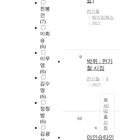
료]
전봉
전기철
건
메이킹북스
(7)
2022
이희
승
(6)
9
이무
박쥐 : 전기
영
철 시집
(6)
전기철
b
김수
2023
영
(6)
복
사/
정창
대
범
출
10
(6)
신
청
김광
아인슈타인