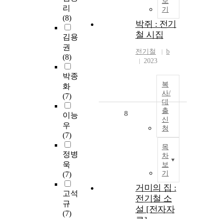
보
리
기
(8)
박쥐 : 전기
철 시집
김용
권
전기철
b
(8)
2023
박종
복
화
사/
(7)
대
출
8
이능
신
우
청
(7)
목
정병
차
욱
보
기
(7)
거미의 집 :
고석
전기철 소
규
설 [전자자
(7)