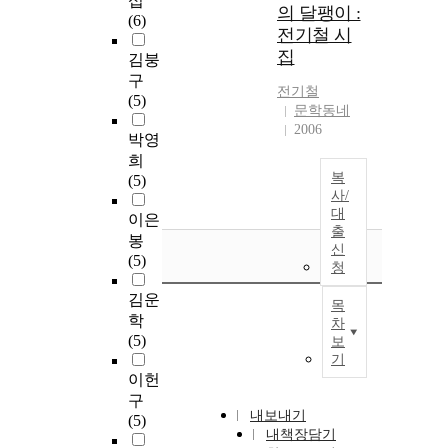
섭
의 달팽이 :
(6)
전기철 시
집
김붕
구
전기철
(5)
문학동네
2006
박영
희
복
(5)
사/
대
이은
출
봉
신
(5)
청
김운
목
학
차
(5)
보
기
이헌
구
내보내기
(5)
내책장담기