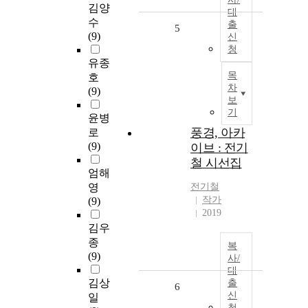
김양
대
수
출
5
(9)
신
청
유종
목
호
차
(9)
보
기
윤병
풍경, 아카
로
(9)
이브 : 전기
철 시선집
엄해
영
전기철
작가
(9)
2019
김우
종
복
(9)
사/
대
김상
출
6
신
일
청