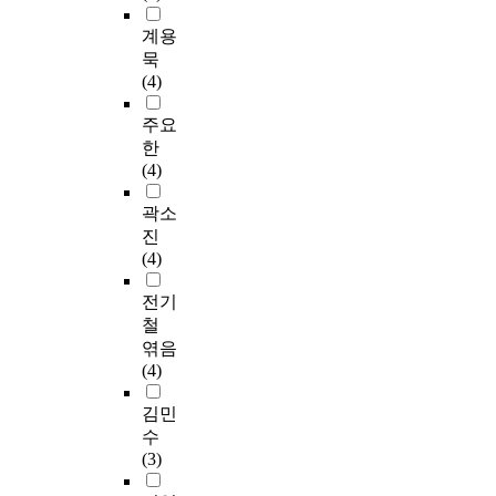
계용
묵
(4)
주요
한
(4)
곽소
진
(4)
전기
철
엮음
(4)
김민
수
(3)