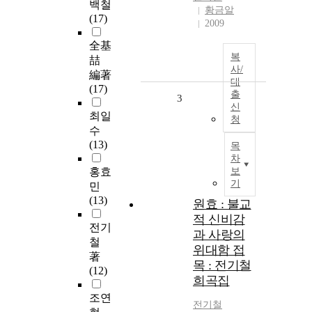
백철
황금알
(17)
2009
全基
복
喆
사/
編著
대
(17)
출
3
신
최일
청
수
(13)
목
차
홍효
보
기
민
(13)
원효 : 불교
적 신비감
전기
과 사랑의
철
위대함 접
著
목 : 전기철
(12)
희곡집
조연
전기철