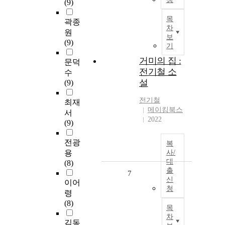
(9)
목
곽종
차
원
보
(9)
기
거미의 집 :
문덕
전기철 소
수
설
(9)
전기철
최재
메이킹북스
서
2022
(9)
전광
복
용
사/
대
(8)
출
7
신
이어
청
령
(8)
목
차
김동