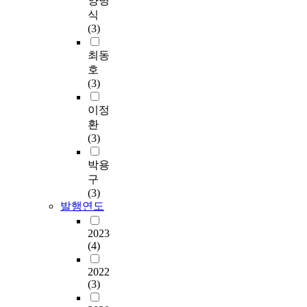
양병
식
(3)
최동
호
(3)
이정
환
(3)
박용
구
(3)
발행연도
2023
(4)
2022
(3)