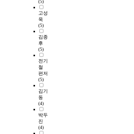
(5)
고성
욱
(5)
김종
후
(5)
전기
철
편저
(5)
김기
동
(4)
박두
진
(4)