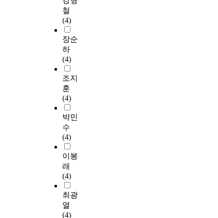
강형
철
(4)
장순
하
(4)
조지
훈
(4)
박민
수
(4)
이봉
래
(4)
최광
열
(4)