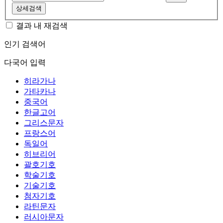
상세검색
결과 내 재검색
인기 검색어
다국어 입력
히라가나
가타카나
중국어
한글고어
그리스문자
프랑스어
독일어
히브리어
괄호기호
학술기호
기술기호
첨자기호
라틴문자
러시아문자