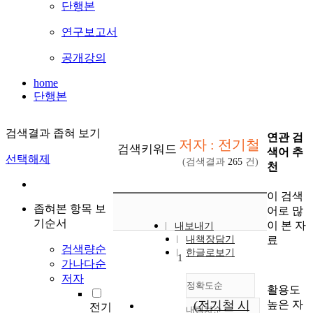
단행본
연구보고서
공개강의
home
단행본
검색결과 좁혀 보기
연관 검
저자 : 전기철
검색키워드
색어 추
선택해제
(검색결과
265
건)
천
이 검색
좁혀본 항목 보
어로 많
기순서
이 본 자
내보내기
료
내책장담기
검색량순
한글로보기
1
가나다순
저자
정확도순
활용도
높은 자
(전기철 시
전기
내림차순