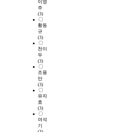
이영
주
(3)
황동
규
(3)
천이
두
(3)
조용
만
(3)
유자
효
(3)
여석
기
(3)