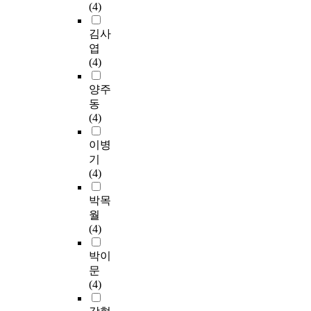
(4)
김사
엽
(4)
양주
동
(4)
이병
기
(4)
박목
월
(4)
박이
문
(4)