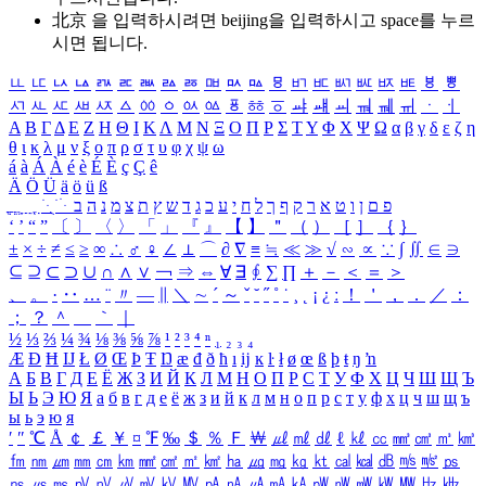
北京 을 입력하시려면
beijing
을 입력하시고 space를 누르
시면 됩니다.
ㅥ
ㅦ
ㅧ
ㅨ
ㅩ
ㅪ
ㅫ
ㅬ
ㅭ
ㅮ
ㅯ
ㅰ
ㅱ
ㅲ
ㅳ
ㅴ
ㅵ
ㅶ
ㅷ
ㅸ
ㅹ
ㅺ
ㅻ
ㅼ
ㅽ
ㅾ
ㅿ
ㆀ
ㆁ
ㆂ
ㆃ
ㆄ
ㆅ
ㆆ
ㆇ
ㆈ
ㆉ
ㆊ
ㆋ
ㆌ
ㆍ
ㆎ
Α
Β
Γ
Δ
Ε
Ζ
Η
Θ
Ι
Κ
Λ
Μ
Ν
Ξ
Ο
Π
Ρ
Σ
Τ
Υ
Φ
Χ
Ψ
Ω
α
β
γ
δ
ε
ζ
η
θ
ι
κ
λ
μ
ν
ξ
ο
π
ρ
σ
τ
υ
φ
χ
ψ
ω
á
à
Á
À
é
è
É
È
ç
Ç
ê
Ä
Ö
Ü
ä
ö
ü
ß
ְ
ֳ
ֲ
ֱ
ָ
ַ
ֵ
ֶ
ִ
ֹ
ּ
ֻ
ׂ
ׁ
ּ
ב
ה
נ
מ
צ
ת
ץ
ש
ד
ג
כ
ע
י
ח
ל
ך
ף
ק
ר
א
ט
ו
ן
ם
פ
‘
’
“
”
〔
〕
〈
〉
「
」
『
』
【
】
＂
（
）
［
］
｛
｝
±
×
÷
≠
≤
≥
∞
∴
♂
♀
∠
⊥
⌒
∂
∇
≡
≒
≪
≫
√
∽
∝
∵
∫
∬
∈
∋
⊆
⊇
⊂
⊃
∪
∩
∧
∨
￢
⇒
⇔
∀
∃
∮
∑
∏
＋
－
＜
＝
＞
、
。
·
‥
…
¨
〃
―
∥
＼
∼
´
～
ˇ
˘
˝
˚
˙
¸
˛
¡
¿
ː
！
＇
，
．
／
：
；
？
＾
＿
｀
｜
½
⅓
⅔
¼
¾
⅛
⅜
⅝
⅞
¹
²
³
⁴
ⁿ
₁
₂
₃
₄
Æ
Ð
Ħ
Ĳ
Ł
Ø
Œ
Þ
Ŧ
Ŋ
æ
đ
ð
ħ
ı
ĳ
ĸ
ŀ
ł
ø
œ
ß
þ
ŧ
ŋ
ŉ
А
Б
В
Г
Д
Е
Ё
Ж
З
И
Й
К
Л
М
Н
О
П
Р
С
Т
У
Ф
Х
Ц
Ч
Ш
Щ
Ъ
Ы
Ь
Э
Ю
Я
а
б
в
г
д
е
ё
ж
з
и
й
к
л
м
н
о
п
р
с
т
у
ф
х
ц
ч
ш
щ
ъ
ы
ь
э
ю
я
′
″
℃
Å
￠
￡
￥
¤
℉
‰
＄
％
Ｆ
￦
㎕
㎖
㎗
ℓ
㎘
㏄
㎣
㎤
㎥
㎦
㎙
㎚
㎛
㎜
㎝
㎞
㎟
㎠
㎡
㎢
㏊
㎍
㎎
㎏
㏏
㎈
㎉
㏈
㎧
㎨
㎰
㎱
㎲
㎳
㎴
㎵
㎶
㎷
㎸
㎹
㎀
㎁
㎂
㎃
㎄
㎺
㎻
㎽
㎾
㎿
㎐
㎑