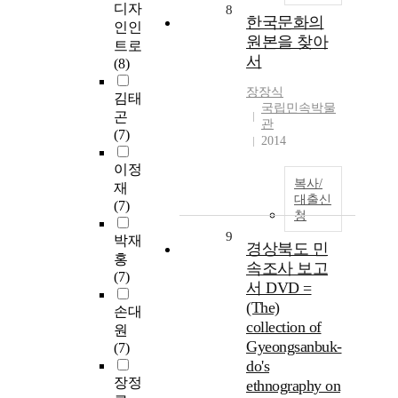
디자
8
한국문화의
인인
원본을 찾아
트로
서
(8)
장장식
김태
국립민속박물
곤
관
(7)
2014
이정
복사/
재
대출신
(7)
청
9
박재
경상북도 민
홍
속조사 보고
(7)
서 DVD =
(The)
손대
collection of
원
Gyeongsanbuk-
(7)
do's
장정
ethnography on