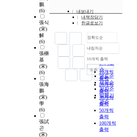
鵬
(6)
내보내기
내책장담기
張식
한글로보기
(宋)
解
정확도순
(6)
내림차순
정확도
張楙
순
10개씩 출력
基
내림차순
인기도
(宋)
순
조회
10개씩
(6)
연도순
출력
제목순
張海
20개씩
저자순
鵬
출력
발행기
(宋)
30개씩
관순
學
출력
(6)
50개씩
출력
張試
100개씩
곤
출력
(宋)