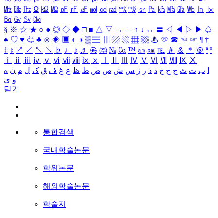
㎒
㎓
㎔
Ω
㏀
㏁
㎊
㎋
㎌
㏖
㏅
㎭
㎮
㎯
㏛
㎩
㎪
㎫
㎬
㏝
㏐
㏓
㏃
㏉
㏜
㏆
§
※
☆
★
○
●
◎
◇
◆
□
■
△
▽
→
←
↑
↓
↔
〓
◁
◀
▷
▶
♤
♠
♡
♥
♧
♣
⊙
◈
▣
◐
◑
▒
▤
▥
▨
▧
▦
▩
♨
☏
☎
☜
☞
¶
†
‡
↕
↗
↙
↖
↘
♭
♩
♪
♬
㉿
㈜
№
㏇
™
㏂
㏘
℡
＃
＆
＊
＠
ª
º
ⅰ
ⅱ
ⅲ
ⅳ
ⅴ
ⅵ
ⅶ
ⅷ
ⅸ
ⅹ
Ⅰ
Ⅱ
Ⅲ
Ⅳ
Ⅴ
Ⅵ
Ⅶ
Ⅷ
Ⅸ
Ⅹ
ا
ب
ت
ث
ج
ح
خ
د
ذ
ر
ز
س
ش
ص
ض
ط
ظ
ع
غ
ف
ق
ک
ل
م
ن
ه
و
ی
닫기
통합검색
국내학술논문
학위논문
해외학술논문
학술지