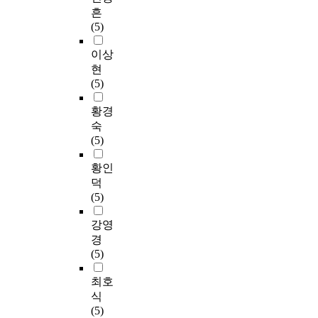
흔
(5)
이상
현
(5)
황경
숙
(5)
황인
덕
(5)
강영
경
(5)
최호
식
(5)