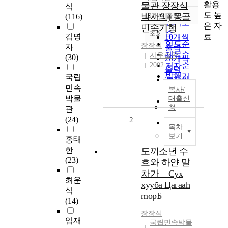
정확도
활용
물관 장장식
식
순
도 높
박사의) 몽골
10개씩 출력
(116)
내림차순
인기도
은 자
민속기행
순
조회
료
김명
10개씩
연도순
장장식
자
출력
제목순
자우출판
(30)
20개씩
2002
저자순
출력
발행기
국립
30개씩
관순
민속
복사/
출력
박물
대출신
50개씩
청
관
출력
(24)
2
100개씩
목차
출력
보기
홍태
한
도끼소년 수
(23)
흐와 하얀 말
차가 = Cyx
최운
xyyбa Цaгaah
식
mopБ
(14)
장장식
임재
국립민속박물