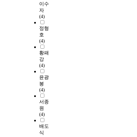
이수
자
(4)
정형
호
(4)
황패
강
(4)
윤광
봉
(4)
서종
원
(4)
배도
식