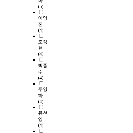
화
(5)
이영
진
(4)
조정
현
(4)
박종
수
(4)
주영
하
(4)
유선
영
(4)