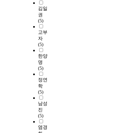
김일
권
(5)
고부
자
(5)
한양
명
(5)
정연
학
(5)
남성
진
(5)
염경