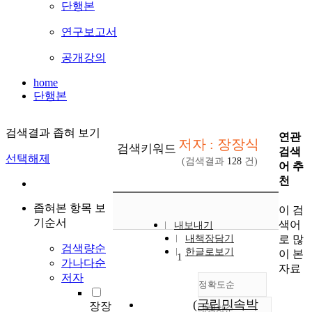
단행본
연구보고서
공개강의
home
단행본
검색결과 좁혀 보기
연관
저자 : 장장식
검색키워드
검색
선택해제
(검색결과
128
건)
어 추
천
좁혀본 항목 보
이 검
기순서
색어
내보내기
로 많
내책장담기
검색량순
한글로보기
이 본
1
가나다순
자료
저자
정확도순
(국립민속박
장장
내림차순