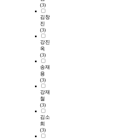
(3)
김창
진
(3)
강진
옥
(3)
송재
용
(3)
강재
철
(3)
김소
희
(3)