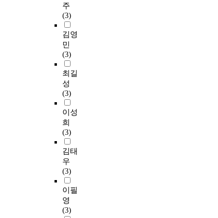
주
(3)
김영
민
(3)
최길
성
(3)
이성
희
(3)
김태
우
(3)
이필
영
(3)