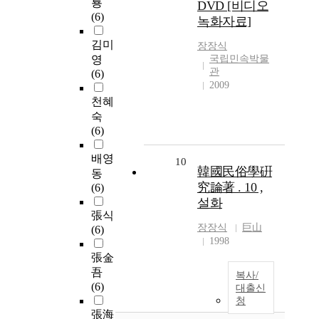
룡
DVD [비디오
(6)
녹화자료]
김미
장장식
영
국립민속박물
관
(6)
2009
천혜
숙
(6)
배영
10
韓國民俗學硏
동
究論著 . 10 ,
(6)
설화
張식
장장식
巨山
(6)
1998
張金
吾
복사/
(6)
대출신
청
張海