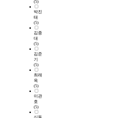
(5)
박진
태
(5)
김종
대
(5)
김준
기
(5)
최래
옥
(5)
이관
호
(5)
신동