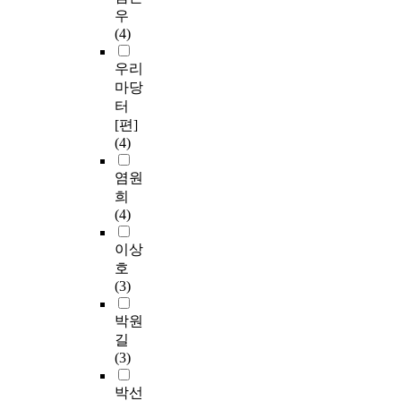
우
(4)
우리
마당
터
[편]
(4)
염원
희
(4)
이상
호
(3)
박원
길
(3)
박선