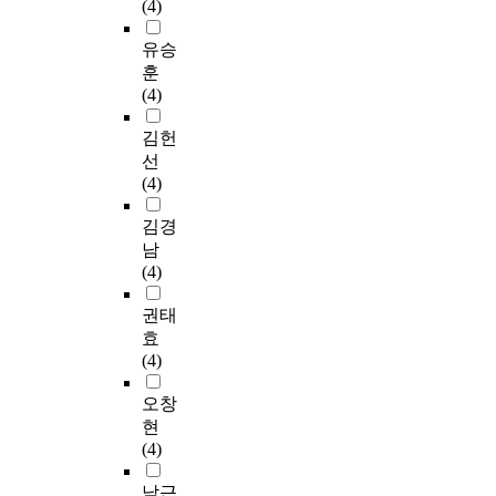
(4)
유승
훈
(4)
김헌
선
(4)
김경
남
(4)
권태
효
(4)
오창
현
(4)
남근