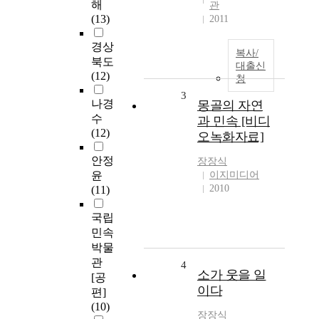
해
관
(13)
2011
경상
복사/
북도
대출신
(12)
청
3
나경
몽골의 자연
수
과 민속 [비디
(12)
오녹화자료]
안정
장장식
윤
이지미디어
2010
(11)
국립
민속
박물
관
4
소가 웃을 일
[공
이다
편]
(10)
장장식