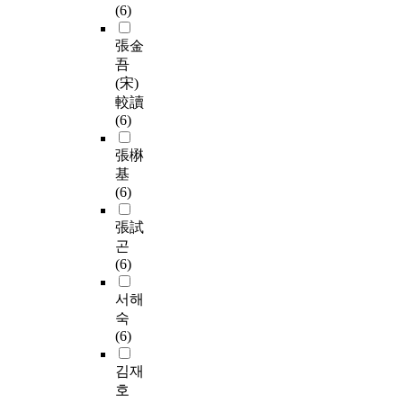
(6)
張金
吾
(宋)
較讀
(6)
張楙
基
(6)
張試
곤
(6)
서해
숙
(6)
김재
호