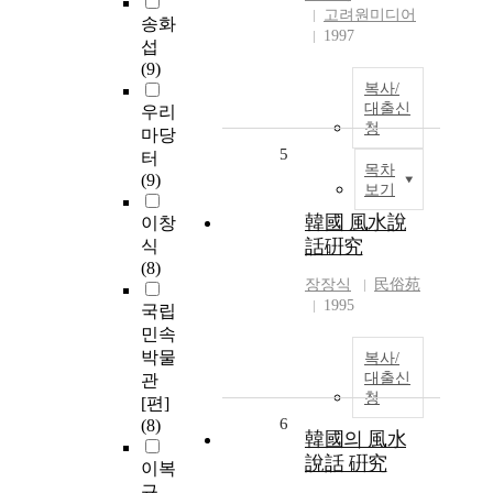
고려원미디어
송화
1997
섭
(9)
복사/
대출신
우리
청
마당
5
터
목차
(9)
보기
韓國 風水說
이창
話硏究
식
(8)
장장식
民俗苑
1995
국립
민속
박물
복사/
대출신
관
청
[편]
6
(8)
韓國의 風水
說話 硏究
이복
규