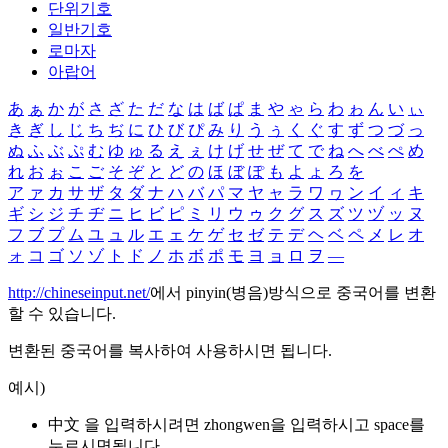
단위기호
일반기호
로마자
아랍어
あ
ぁ
か
が
さ
ざ
た
だ
な
は
ば
ぱ
ま
や
ゃ
ら
わ
ゎ
ん
い
ぃ
き
ぎ
し
じ
ち
ぢ
に
ひ
び
ぴ
み
り
う
ぅ
く
ぐ
す
ず
つ
づ
っ
ぬ
ふ
ぶ
ぷ
む
ゆ
ゅ
る
え
ぇ
け
げ
せ
ぜ
て
で
ね
へ
べ
ぺ
め
れ
お
ぉ
こ
ご
そ
ぞ
と
ど
の
ほ
ぼ
ぽ
も
よ
ょ
ろ
を
ア
ァ
カ
サ
ザ
タ
ダ
ナ
ハ
バ
パ
マ
ヤ
ャ
ラ
ワ
ヮ
ン
イ
ィ
キ
ギ
シ
ジ
チ
ヂ
ニ
ヒ
ビ
ピ
ミ
リ
ウ
ゥ
ク
グ
ス
ズ
ツ
ヅ
ッ
ヌ
フ
ブ
プ
ム
ユ
ュ
ル
エ
ェ
ケ
ゲ
セ
ゼ
テ
デ
ヘ
ベ
ペ
メ
レ
オ
ォ
コ
ゴ
ソ
ゾ
ト
ド
ノ
ホ
ボ
ポ
モ
ヨ
ョ
ロ
ヲ
―
http://chineseinput.net/
에서 pinyin(병음)방식으로 중국어를 변환
할 수 있습니다.
변환된 중국어를 복사하여 사용하시면 됩니다.
예시)
中文 을 입력하시려면
zhongwen
을 입력하시고 space를
누르시면됩니다.