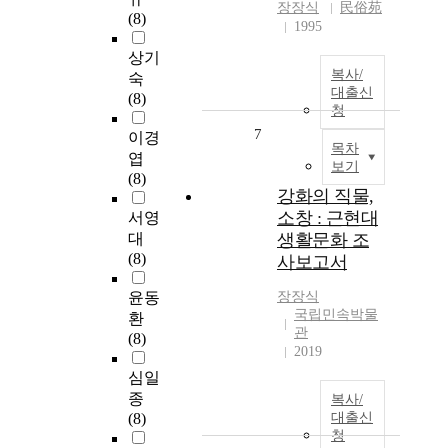
장장식
民俗苑
(8)
1995
상기
복사/
숙
대출신
(8)
청
7
이경
목차
엽
보기
(8)
강화의 직물,
소창 : 근현대
서영
대
생활문화 조
(8)
사보고서
윤동
장장식
국립민속박물
환
관
(8)
2019
심일
종
복사/
(8)
대출신
청