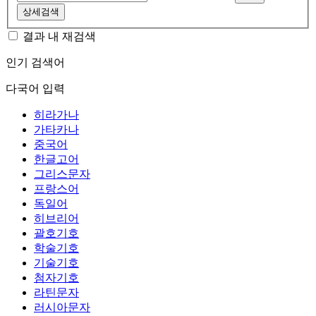
상세검색
결과 내 재검색
인기 검색어
다국어 입력
히라가나
가타카나
중국어
한글고어
그리스문자
프랑스어
독일어
히브리어
괄호기호
학술기호
기술기호
첨자기호
라틴문자
러시아문자