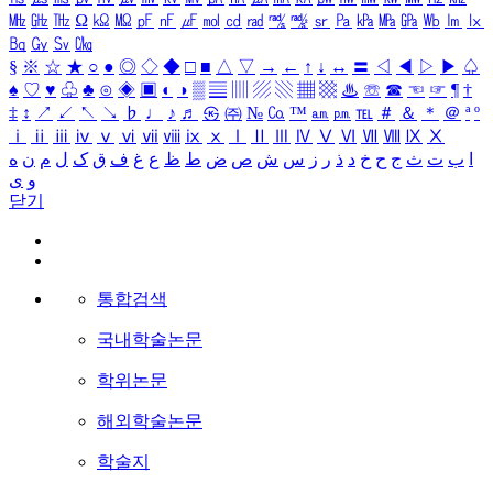
㎒
㎓
㎔
Ω
㏀
㏁
㎊
㎋
㎌
㏖
㏅
㎭
㎮
㎯
㏛
㎩
㎪
㎫
㎬
㏝
㏐
㏓
㏃
㏉
㏜
㏆
§
※
☆
★
○
●
◎
◇
◆
□
■
△
▽
→
←
↑
↓
↔
〓
◁
◀
▷
▶
♤
♠
♡
♥
♧
♣
⊙
◈
▣
◐
◑
▒
▤
▥
▨
▧
▦
▩
♨
☏
☎
☜
☞
¶
†
‡
↕
↗
↙
↖
↘
♭
♩
♪
♬
㉿
㈜
№
㏇
™
㏂
㏘
℡
＃
＆
＊
＠
ª
º
ⅰ
ⅱ
ⅲ
ⅳ
ⅴ
ⅵ
ⅶ
ⅷ
ⅸ
ⅹ
Ⅰ
Ⅱ
Ⅲ
Ⅳ
Ⅴ
Ⅵ
Ⅶ
Ⅷ
Ⅸ
Ⅹ
ا
ب
ت
ث
ج
ح
خ
د
ذ
ر
ز
س
ش
ص
ض
ط
ظ
ع
غ
ف
ق
ک
ل
م
ن
ه
و
ی
닫기
통합검색
국내학술논문
학위논문
해외학술논문
학술지