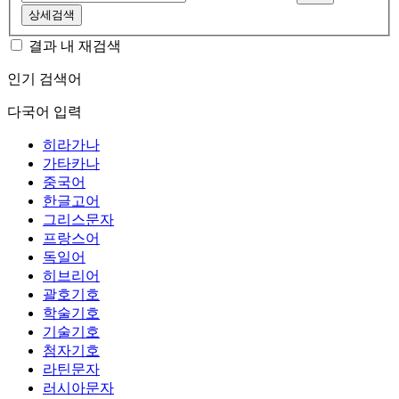
상세검색
결과 내 재검색
인기 검색어
다국어 입력
히라가나
가타카나
중국어
한글고어
그리스문자
프랑스어
독일어
히브리어
괄호기호
학술기호
기술기호
첨자기호
라틴문자
러시아문자