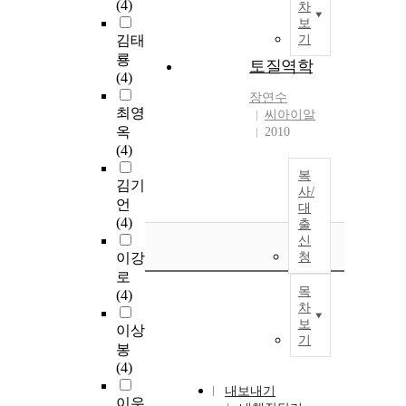
(4)
차
보
김태
기
룡
토질역학
(4)
장연수
최영
씨아이알
옥
2010
(4)
복
김기
사/
언
대
(4)
출
신
이강
청
로
목
(4)
차
보
이상
기
봉
(4)
내보내기
이우