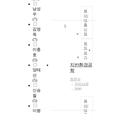
남성
복
우
사/
(7)
대
출
5
김영
신
청
죽
(7)
목
차
이충
보
호
기
(5)
지반환경공
양태
학
선
장연수
(5)
구미서관
2000
신승
철
(5)
복
사/
이평
대