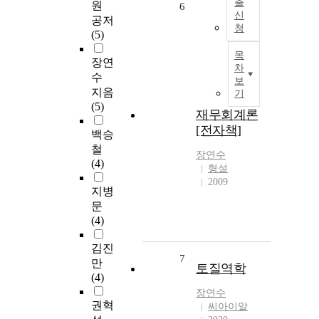
출
원
6
신
공저
청
(5)
목
장연
차
수
보
지음
기
(5)
재무회계론
[전자책]
백승
철
장연수
(4)
형설
2009
지병
문
(4)
김진
7
만
토질역학
(4)
장연수
권혁
씨아이알