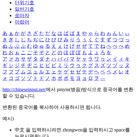
단위기호
일반기호
로마자
아랍어
あ
ぁ
か
が
さ
ざ
た
だ
な
は
ば
ぱ
ま
や
ゃ
ら
わ
ゎ
ん
い
ぃ
き
ぎ
し
じ
ち
ぢ
に
ひ
び
ぴ
み
り
う
ぅ
く
ぐ
す
ず
つ
づ
っ
ぬ
ふ
ぶ
ぷ
む
ゆ
ゅ
る
え
ぇ
け
げ
せ
ぜ
て
で
ね
へ
べ
ぺ
め
れ
お
ぉ
こ
ご
そ
ぞ
と
ど
の
ほ
ぼ
ぽ
も
よ
ょ
ろ
を
ア
ァ
カ
サ
ザ
タ
ダ
ナ
ハ
バ
パ
マ
ヤ
ャ
ラ
ワ
ヮ
ン
イ
ィ
キ
ギ
シ
ジ
チ
ヂ
ニ
ヒ
ビ
ピ
ミ
リ
ウ
ゥ
ク
グ
ス
ズ
ツ
ヅ
ッ
ヌ
フ
ブ
プ
ム
ユ
ュ
ル
エ
ェ
ケ
ゲ
セ
ゼ
テ
デ
ヘ
ベ
ペ
メ
レ
オ
ォ
コ
ゴ
ソ
ゾ
ト
ド
ノ
ホ
ボ
ポ
モ
ヨ
ョ
ロ
ヲ
―
http://chineseinput.net/
에서 pinyin(병음)방식으로 중국어를 변환
할 수 있습니다.
변환된 중국어를 복사하여 사용하시면 됩니다.
예시)
中文 을 입력하시려면
zhongwen
을 입력하시고 space를
누르시면됩니다.