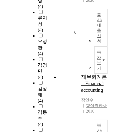
성
2020
(4)
복
류지
사/
성
대
(4)
출
8
신
오정
청
환
목
(4)
차
보
김영
기
민
재무회계론
(4)
= Financial
김상
accounting
태
장연수
(4)
형설출판사
2010
김동
수
(4)
복
사/