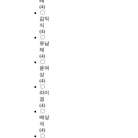
태
(4)
김익
식
(4)
유남
재
(4)
윤여
상
(4)
라미
경
(4)
배상
석
(4)