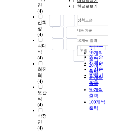
내책장담기
진
한글로보기
(4)
정확도순
안희
정
내림차순
정확도
(4)
순
10개씩 출력
내림차순
인기도
박대
순
조회
식
10개씩
연도순
(4)
출력
제목순
20개씩
최진
저자순
출력
혁
발행기
30개씩
(4)
관순
출력
50개씩
오관
출력
석
100개씩
(4)
출력
박정
연
(4)