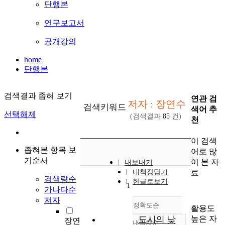
단행본
연구보고서
공개강의
home
단행본
검색결과 좁혀 보기
연관 검
저자 : 장연수
검색키워드
색어 추
선택해제
(검색결과
85
건)
천
이 검색
좁혀본 항목 보
어로 많
기순서
이 본 자
내보내기
료
내책장담기
검색량순
한글로보기
1
가나다순
저자
정확도순
활용도
높은 자
도시의 낮
장연
내림차순