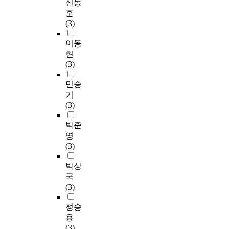
신동
훈
(3)
이동
현
(3)
민승
기
(3)
박준
영
(3)
박상
국
(3)
정승
용
(3)