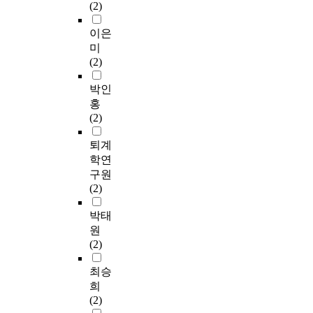
(2)
이은
미
(2)
박인
홍
(2)
퇴계
학연
구원
(2)
박태
원
(2)
최승
희
(2)