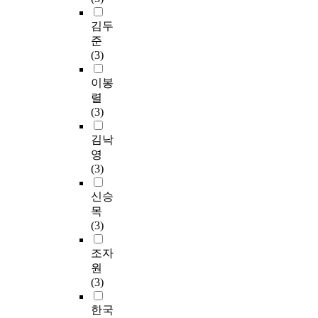
김두
준
(3)
이봉
렬
(3)
김낙
영
(3)
신승
목
(3)
조자
원
(3)
한국