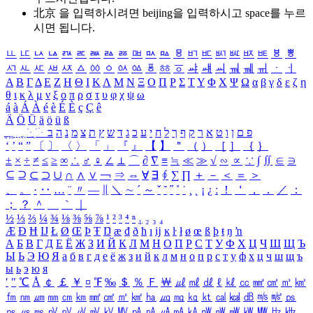
北京 을 입력하시려면
beijing
을 입력하시고 space를 누르
시면 됩니다.
ㅥ
ㅦ
ㅧ
ㅨ
ㅩ
ㅪ
ㅫ
ㅬ
ㅭ
ㅮ
ㅯ
ㅰ
ㅱ
ㅲ
ㅳ
ㅴ
ㅵ
ㅶ
ㅷ
ㅸ
ㅹ
ㅺ
ㅻ
ㅼ
ㅽ
ㅾ
ㅿ
ㆀ
ㆁ
ㆂ
ㆃ
ㆄ
ㆅ
ㆆ
ㆇ
ㆈ
ㆉ
ㆊ
ㆋ
ㆌ
ㆍ
ㆎ
Α
Β
Γ
Δ
Ε
Ζ
Η
Θ
Ι
Κ
Λ
Μ
Ν
Ξ
Ο
Π
Ρ
Σ
Τ
Υ
Φ
Χ
Ψ
Ω
α
β
γ
δ
ε
ζ
η
θ
ι
κ
λ
μ
ν
ξ
ο
π
ρ
σ
τ
υ
φ
χ
ψ
ω
á
à
Á
À
é
è
É
È
ç
Ç
ê
Ä
Ö
Ü
ä
ö
ü
ß
ְ
ֳ
ֲ
ֱ
ָ
ַ
ֵ
ֶ
ִ
ֹ
ּ
ֻ
ׂ
ׁ
ּ
ב
ה
נ
מ
צ
ת
ץ
ש
ד
ג
כ
ע
י
ח
ל
ך
ף
ק
ר
א
ט
ו
ן
ם
פ
‘
’
“
”
〔
〕
〈
〉
「
」
『
』
【
】
＂
（
）
［
］
｛
｝
±
×
÷
≠
≤
≥
∞
∴
♂
♀
∠
⊥
⌒
∂
∇
≡
≒
≪
≫
√
∽
∝
∵
∫
∬
∈
∋
⊆
⊇
⊂
⊃
∪
∩
∧
∨
￢
⇒
⇔
∀
∃
∮
∑
∏
＋
－
＜
＝
＞
、
。
·
‥
…
¨
〃
―
∥
＼
∼
´
～
ˇ
˘
˝
˚
˙
¸
˛
¡
¿
ː
！
＇
，
．
／
：
；
？
＾
＿
｀
｜
½
⅓
⅔
¼
¾
⅛
⅜
⅝
⅞
¹
²
³
⁴
ⁿ
₁
₂
₃
₄
Æ
Ð
Ħ
Ĳ
Ł
Ø
Œ
Þ
Ŧ
Ŋ
æ
đ
ð
ħ
ı
ĳ
ĸ
ŀ
ł
ø
œ
ß
þ
ŧ
ŋ
ŉ
А
Б
В
Г
Д
Е
Ё
Ж
З
И
Й
К
Л
М
Н
О
П
Р
С
Т
У
Ф
Х
Ц
Ч
Ш
Щ
Ъ
Ы
Ь
Э
Ю
Я
а
б
в
г
д
е
ё
ж
з
и
й
к
л
м
н
о
п
р
с
т
у
ф
х
ц
ч
ш
щ
ъ
ы
ь
э
ю
я
′
″
℃
Å
￠
￡
￥
¤
℉
‰
＄
％
Ｆ
￦
㎕
㎖
㎗
ℓ
㎘
㏄
㎣
㎤
㎥
㎦
㎙
㎚
㎛
㎜
㎝
㎞
㎟
㎠
㎡
㎢
㏊
㎍
㎎
㎏
㏏
㎈
㎉
㏈
㎧
㎨
㎰
㎱
㎲
㎳
㎴
㎵
㎶
㎷
㎸
㎹
㎀
㎁
㎂
㎃
㎄
㎺
㎻
㎽
㎾
㎿
㎐
㎑