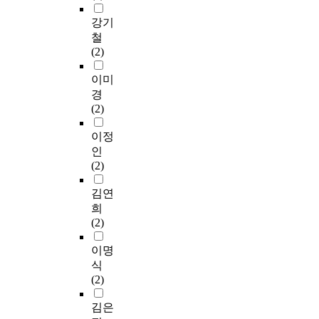
강기
철
(2)
이미
경
(2)
이정
인
(2)
김연
희
(2)
이명
식
(2)
김은