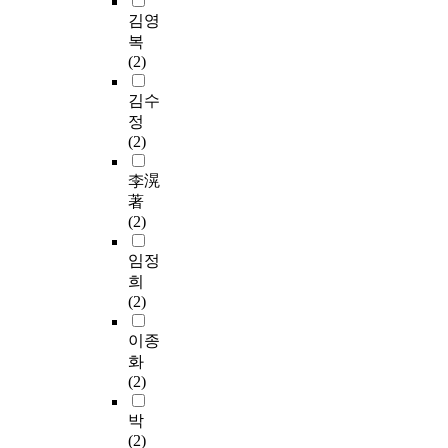
김영
복
(2)
김수
정
(2)
李滉
著
(2)
임정
희
(2)
이종
화
(2)
박
(2)