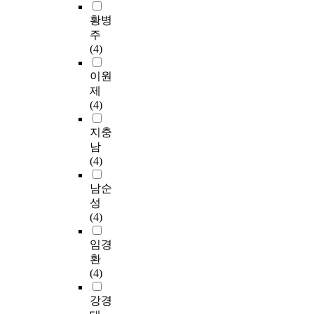
황병
주
(4)
이원
제
(4)
지충
남
(4)
남순
성
(4)
임경
환
(4)
강경