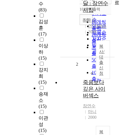
정확도
료
달 : 장연수
수
순
10개씩 출력
시집
(83)
내림차순
인기도
순
조회
장연수
김성
10개씩
연도순
연인M&B
훈
출력
2008
제목순
(17)
20개씩
저자순
출력
발행기
이상
복
30개씩
관순
하
사/
출력
대
(15)
50개씩
출
2
출력
신
강지
100개씩
청
희
출력
죽음보다
(15)
깊은 사이
송재
버섹스
소
(15)
장연수
마니
2000
이관
성
(15)
복