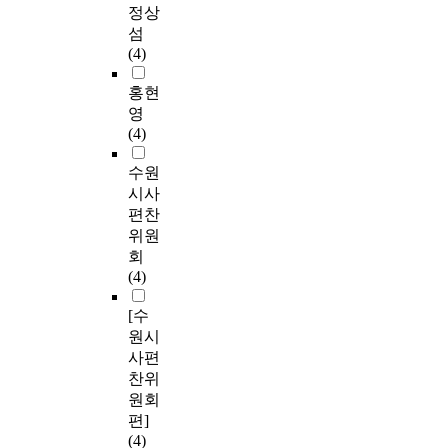
정상
섬
(4)
홍현
영
(4)
수원
시사
편찬
위원
회
(4)
[수
원시
사편
찬위
원회
편]
(4)