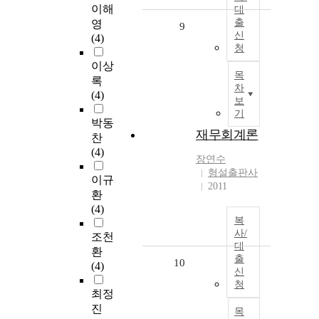
이해
대
출
영
9
신
(4)
청
이상
목
록
차
(4)
보
기
박동
재무회계론
찬
(4)
장연수
형설출판사
이규
2011
환
(4)
복
사/
조천
대
환
출
10
(4)
신
청
최정
진
목