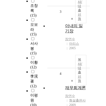
사/
조창
대
록
출
3
신
(15)
청
오보
아내의 일
라
기장
(15)
장연수
서사
아리스
봉
2005
(15)
복
이황
사/
(12)
대
출
4
李滉
신
청
著
(12)
재무회계론
이평
장연수
원
형설출판사
(10)
2009