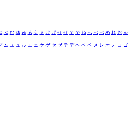
ぶ
ぷ
む
ゆ
ゅ
る
え
ぇ
け
げ
せ
ぜ
て
で
ね
へ
べ
ぺ
め
れ
お
ぉ
プ
ム
ユ
ュ
ル
エ
ェ
ケ
ゲ
セ
ゼ
テ
デ
ヘ
ベ
ペ
メ
レ
オ
ォ
コ
ゴ