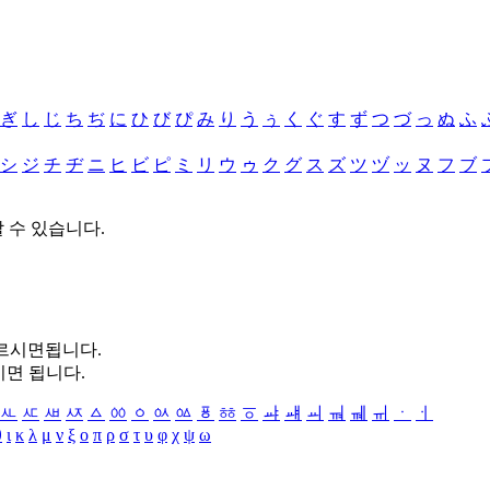
ぎ
し
じ
ち
ぢ
に
ひ
び
ぴ
み
り
う
ぅ
く
ぐ
す
ず
つ
づ
っ
ぬ
ふ
シ
ジ
チ
ヂ
ニ
ヒ
ビ
ピ
ミ
リ
ウ
ゥ
ク
グ
ス
ズ
ツ
ヅ
ッ
ヌ
フ
ブ
할 수 있습니다.
누르시면됩니다.
시면 됩니다.
ㅻ
ㅼ
ㅽ
ㅾ
ㅿ
ㆀ
ㆁ
ㆂ
ㆃ
ㆄ
ㆅ
ㆆ
ㆇ
ㆈ
ㆉ
ㆊ
ㆋ
ㆌ
ㆍ
ㆎ
θ
ι
κ
λ
μ
ν
ξ
ο
π
ρ
σ
τ
υ
φ
χ
ψ
ω