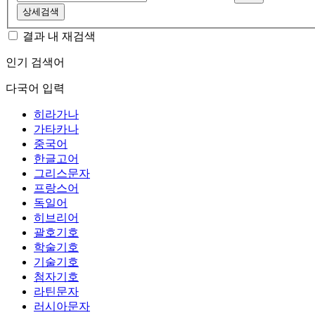
상세검색
결과 내 재검색
인기 검색어
다국어 입력
히라가나
가타카나
중국어
한글고어
그리스문자
프랑스어
독일어
히브리어
괄호기호
학술기호
기술기호
첨자기호
라틴문자
러시아문자