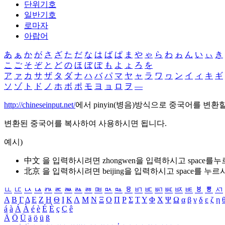
단위기호
일반기호
로마자
아랍어
あ
ぁ
か
が
さ
ざ
た
だ
な
は
ば
ぱ
ま
や
ゃ
ら
わ
ゎ
ん
い
ぃ
き
こ
ご
そ
ぞ
と
ど
の
ほ
ぼ
ぽ
も
よ
ょ
ろ
を
ア
ァ
カ
サ
ザ
タ
ダ
ナ
ハ
バ
パ
マ
ヤ
ャ
ラ
ワ
ヮ
ン
イ
ィ
キ
ギ
ソ
ゾ
ト
ド
ノ
ホ
ボ
ポ
モ
ヨ
ョ
ロ
ヲ
―
http://chineseinput.net/
에서 pinyin(병음)방식으로 중국어를 변환
변환된 중국어를 복사하여 사용하시면 됩니다.
예시)
中文 을 입력하시려면
zhongwen
을 입력하시고 space를
北京 을 입력하시려면
beijing
을 입력하시고 space를 누르
ㅥ
ㅦ
ㅧ
ㅨ
ㅩ
ㅪ
ㅫ
ㅬ
ㅭ
ㅮ
ㅯ
ㅰ
ㅱ
ㅲ
ㅳ
ㅴ
ㅵ
ㅶ
ㅷ
ㅸ
ㅹ
ㅺ
Α
Β
Γ
Δ
Ε
Ζ
Η
Θ
Ι
Κ
Λ
Μ
Ν
Ξ
Ο
Π
Ρ
Σ
Τ
Υ
Φ
Χ
Ψ
Ω
α
β
γ
δ
ε
ζ
η
á
à
Á
À
é
è
É
È
ç
Ç
ê
Ä
Ö
Ü
ä
ö
ü
ß