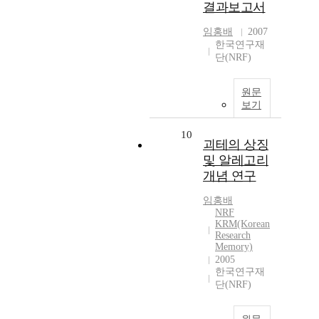
결과보고서
임홍배
2007
한국연구재
단(NRF)
원문
보기
10
괴테의 상징
및 알레고리
개념 연구
임홍배
NRF
KRM(Korean
Research
Memory)
2005
한국연구재
단(NRF)