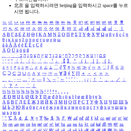
北京 을 입력하시려면
beijing
을 입력하시고 space를 누르
시면 됩니다.
ㅥ
ㅦ
ㅧ
ㅨ
ㅩ
ㅪ
ㅫ
ㅬ
ㅭ
ㅮ
ㅯ
ㅰ
ㅱ
ㅲ
ㅳ
ㅴ
ㅵ
ㅶ
ㅷ
ㅸ
ㅹ
ㅺ
ㅻ
ㅼ
ㅽ
ㅾ
ㅿ
ㆀ
ㆁ
ㆂ
ㆃ
ㆄ
ㆅ
ㆆ
ㆇ
ㆈ
ㆉ
ㆊ
ㆋ
ㆌ
ㆍ
ㆎ
Α
Β
Γ
Δ
Ε
Ζ
Η
Θ
Ι
Κ
Λ
Μ
Ν
Ξ
Ο
Π
Ρ
Σ
Τ
Υ
Φ
Χ
Ψ
Ω
α
β
γ
δ
ε
ζ
η
θ
ι
κ
λ
μ
ν
ξ
ο
π
ρ
σ
τ
υ
φ
χ
ψ
ω
á
à
Á
À
é
è
É
È
ç
Ç
ê
Ä
Ö
Ü
ä
ö
ü
ß
ְ
ֳ
ֲ
ֱ
ָ
ַ
ֵ
ֶ
ִ
ֹ
ּ
ֻ
ׂ
ׁ
ּ
ב
ה
נ
מ
צ
ת
ץ
ש
ד
ג
כ
ע
י
ח
ל
ך
ף
ק
ר
א
ט
ו
ן
ם
פ
‘
’
“
”
〔
〕
〈
〉
「
」
『
』
【
】
＂
（
）
［
］
｛
｝
±
×
÷
≠
≤
≥
∞
∴
♂
♀
∠
⊥
⌒
∂
∇
≡
≒
≪
≫
√
∽
∝
∵
∫
∬
∈
∋
⊆
⊇
⊂
⊃
∪
∩
∧
∨
￢
⇒
⇔
∀
∃
∮
∑
∏
＋
－
＜
＝
＞
、
。
·
‥
…
¨
〃
―
∥
＼
∼
´
～
ˇ
˘
˝
˚
˙
¸
˛
¡
¿
ː
！
＇
，
．
／
：
；
？
＾
＿
｀
｜
½
⅓
⅔
¼
¾
⅛
⅜
⅝
⅞
¹
²
³
⁴
ⁿ
₁
₂
₃
₄
Æ
Ð
Ħ
Ĳ
Ł
Ø
Œ
Þ
Ŧ
Ŋ
æ
đ
ð
ħ
ı
ĳ
ĸ
ŀ
ł
ø
œ
ß
þ
ŧ
ŋ
ŉ
А
Б
В
Г
Д
Е
Ё
Ж
З
И
Й
К
Л
М
Н
О
П
Р
С
Т
У
Ф
Х
Ц
Ч
Ш
Щ
Ъ
Ы
Ь
Э
Ю
Я
а
б
в
г
д
е
ё
ж
з
и
й
к
л
м
н
о
п
р
с
т
у
ф
х
ц
ч
ш
щ
ъ
ы
ь
э
ю
я
′
″
℃
Å
￠
￡
￥
¤
℉
‰
＄
％
Ｆ
￦
㎕
㎖
㎗
ℓ
㎘
㏄
㎣
㎤
㎥
㎦
㎙
㎚
㎛
㎜
㎝
㎞
㎟
㎠
㎡
㎢
㏊
㎍
㎎
㎏
㏏
㎈
㎉
㏈
㎧
㎨
㎰
㎱
㎲
㎳
㎴
㎵
㎶
㎷
㎸
㎹
㎀
㎁
㎂
㎃
㎄
㎺
㎻
㎽
㎾
㎿
㎐
㎑