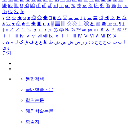
㎒
㎓
㎔
Ω
㏀
㏁
㎊
㎋
㎌
㏖
㏅
㎭
㎮
㎯
㏛
㎩
㎪
㎫
㎬
㏝
㏐
㏓
㏃
㏉
㏜
㏆
§
※
☆
★
○
●
◎
◇
◆
□
■
△
▽
→
←
↑
↓
↔
〓
◁
◀
▷
▶
♤
♠
♡
♥
♧
♣
⊙
◈
▣
◐
◑
▒
▤
▥
▨
▧
▦
▩
♨
☏
☎
☜
☞
¶
†
‡
↕
↗
↙
↖
↘
♭
♩
♪
♬
㉿
㈜
№
㏇
™
㏂
㏘
℡
＃
＆
＊
＠
ª
º
ⅰ
ⅱ
ⅲ
ⅳ
ⅴ
ⅵ
ⅶ
ⅷ
ⅸ
ⅹ
Ⅰ
Ⅱ
Ⅲ
Ⅳ
Ⅴ
Ⅵ
Ⅶ
Ⅷ
Ⅸ
Ⅹ
ا
ب
ت
ث
ج
ح
خ
د
ذ
ر
ز
س
ش
ص
ض
ط
ظ
ع
غ
ف
ق
ک
ل
م
ن
ه
و
ی
닫기
통합검색
국내학술논문
학위논문
해외학술논문
학술지