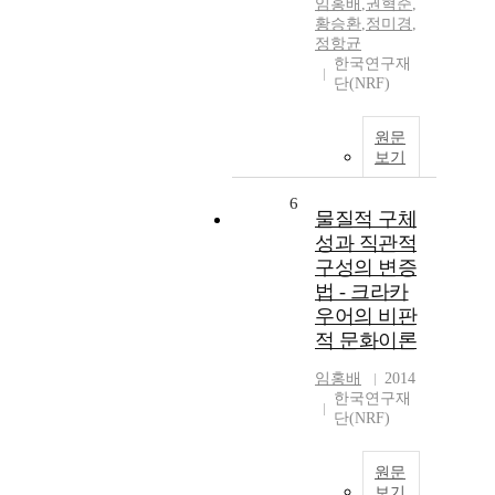
임홍배
,
권혁준
,
황승환
,
정미경
,
정항균
한국연구재
단(NRF)
원문
보기
6
물질적 구체
성과 직관적
구성의 변증
법 - 크라카
우어의 비판
적 문화이론
임홍배
2014
한국연구재
단(NRF)
원문
보기