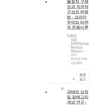
물질적 구체
성과 직관적
구성의 변증
법 - 크라카
우어의 비판
적 문화이론
임홍배
NRF
KRM(Korean
Research
Memory)
2013
한국연구재
단(NRF)
원문
보기
9
괴테의 상징
및 알레고리
개념 연구 -