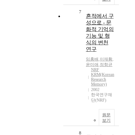
7
흔적에서 구
성으로 - 문
화적 기억의
기능 및 형
식의 변천
연구
임홍배
,
이재황
,
윤미애
,
정항균
NRF
KRM(Korean
Research
Memory)
2002
한국연구재
단(NRF)
원문
보기
8