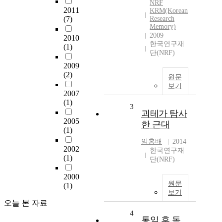
NRF
2011
KRM(Korean
(7)
Research
Memory)
2009
2010
한국연구재
(1)
단(NRF)
2009
(2)
원문
보기
2007
(1)
3
괴테가 탐사
2005
한 근대
(1)
임홍배
2014
2002
한국연구재
(1)
단(NRF)
2000
원문
(1)
보기
오늘 본 자료
4
통일 후 독