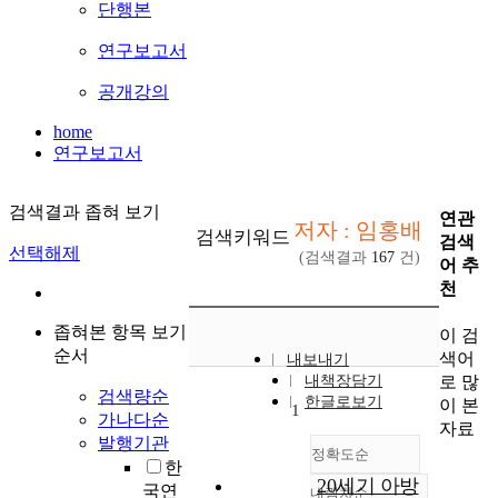
단행본
연구보고서
공개강의
home
연구보고서
검색결과 좁혀 보기
연관
저자 : 임홍배
검색키워드
검색
선택해제
(검색결과
167
건)
어 추
천
좁혀본 항목 보기
이 검
순서
색어
내보내기
로 많
내책장담기
검색량순
한글로보기
이 본
1
가나다순
자료
발행기관
정확도순
한
20세기 아방
국연
내림차순