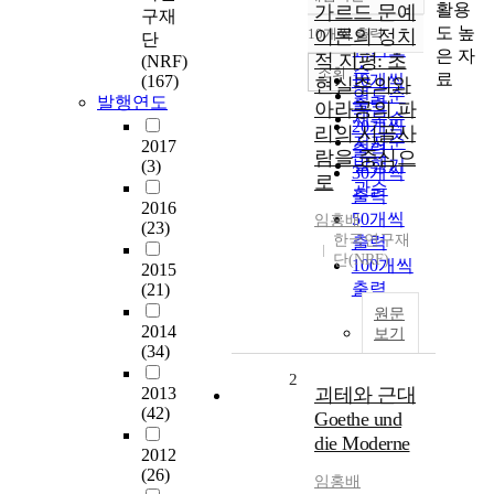
정확도
활용
가르드 문예
구재
순
도 높
10개씩 출력
이론의 정치
단
내림차순
인기도
은 자
적 지평: 초
(NRF)
순
조회
료
10개씩
(167)
현실주의와
연도순
발행연도
출력
아라공의 파
제목순
20개씩
리의 시골사
저자순
2017
출력
람을 중심으
발행기
(3)
30개씩
로
관순
출력
2016
50개씩
임홍배
(23)
한국연구재
출력
단(NRF)
100개씩
2015
출력
(21)
원문
2014
보기
(34)
2
2013
괴테와 근대
(42)
Goethe und
die Moderne
2012
(26)
임홍배