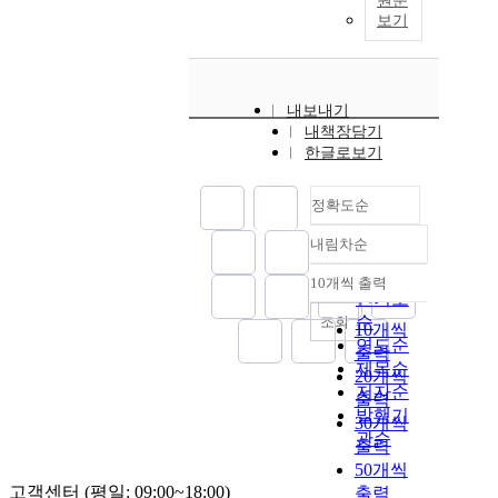
원문
보기
내보내기
내책장담기
한글로보기
정확도순
내림차순
정확도
순
10개씩 출력
내림차순
인기도
순
조회
10개씩
연도순
출력
제목순
20개씩
저자순
출력
발행기
30개씩
관순
출력
50개씩
고객센터 (평일: 09:00~18:00)
출력