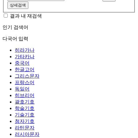
상세검색
결과 내 재검색
인기 검색어
다국어 입력
히라가나
가타카나
중국어
한글고어
그리스문자
프랑스어
독일어
히브리어
괄호기호
학술기호
기술기호
첨자기호
라틴문자
러시아문자