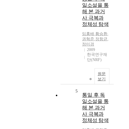
일소설을 통
해 본 과거
사 극복과
정체성 탐색
임홍배
,
황승환
,
권혁준
,
정항균
,
정미경
2009
한국연구재
단(NRF)
원문
보기
5
통일 후 독
일소설을 통
해 본 과거
사 극복과
정체성 탐색