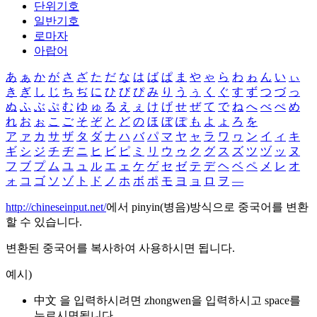
단위기호
일반기호
로마자
아랍어
あ
ぁ
か
が
さ
ざ
た
だ
な
は
ば
ぱ
ま
や
ゃ
ら
わ
ゎ
ん
い
ぃ
き
ぎ
し
じ
ち
ぢ
に
ひ
び
ぴ
み
り
う
ぅ
く
ぐ
す
ず
つ
づ
っ
ぬ
ふ
ぶ
ぷ
む
ゆ
ゅ
る
え
ぇ
け
げ
せ
ぜ
て
で
ね
へ
べ
ぺ
め
れ
お
ぉ
こ
ご
そ
ぞ
と
ど
の
ほ
ぼ
ぽ
も
よ
ょ
ろ
を
ア
ァ
カ
サ
ザ
タ
ダ
ナ
ハ
バ
パ
マ
ヤ
ャ
ラ
ワ
ヮ
ン
イ
ィ
キ
ギ
シ
ジ
チ
ヂ
ニ
ヒ
ビ
ピ
ミ
リ
ウ
ゥ
ク
グ
ス
ズ
ツ
ヅ
ッ
ヌ
フ
ブ
プ
ム
ユ
ュ
ル
エ
ェ
ケ
ゲ
セ
ゼ
テ
デ
ヘ
ベ
ペ
メ
レ
オ
ォ
コ
ゴ
ソ
ゾ
ト
ド
ノ
ホ
ボ
ポ
モ
ヨ
ョ
ロ
ヲ
―
http://chineseinput.net/
에서 pinyin(병음)방식으로 중국어를 변환
할 수 있습니다.
변환된 중국어를 복사하여 사용하시면 됩니다.
예시)
中文 을 입력하시려면
zhongwen
을 입력하시고 space를
누르시면됩니다.