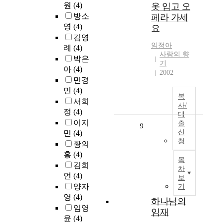
원
(4)
옷 입고 오
방소
페라 가세
영
(4)
요
김영
임정아
례
(4)
사람의 향
박은
기
아
(4)
2002
민경
민
(4)
복
서희
사/
정
(4)
대
이지
출
9
신
민
(4)
청
황의
홍
(4)
목
김희
차
언
(4)
보
양자
기
영
(4)
하나님의
임영
임재
윤
(4)