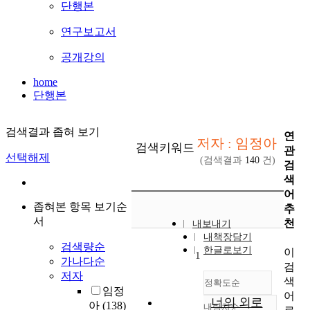
단행본
연구보고서
공개강의
home
단행본
검색결과 좁혀 보기
연
저자 : 임정아
검색키워드
관
선택해제
(검색결과
140
건)
검
색
어
좁혀본 항목 보기순
추
서
천
내보내기
내책장담기
검색량순
한글로보기
이
1
가나다순
검
저자
색
정확도순
임정
어
너의 외로
아
(138)
내림차순