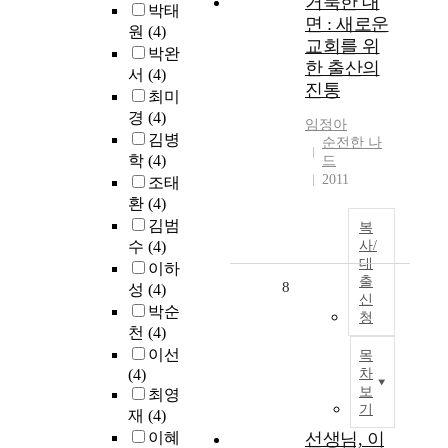
거룩한 대
박태
면 : 새로운
원
(4)
교회를 위
박완
한 출산의
서
(4)
진통
최미
경
(4)
임정아
김병
순전한 나
학
(4)
드
2011
조태
환
(4)
김범
복
수
(4)
사/
대
이하
출
8
성
(4)
신
박순
청
천
(4)
이선
목
(4)
차
보
최영
기
재
(4)
이혜
선생님, 이