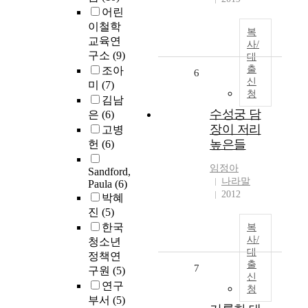
어린
이철학
복
교육연
사/
구소
(9)
대
출
조아
6
신
미
(7)
청
김남
수성궁 담
은
(6)
장이 저리
고병
높은들
헌
(6)
임정아
Sandford,
나라말
Paula
(6)
2012
박혜
진
(5)
한국
복
사/
청소년
대
정책연
출
7
구원
(5)
신
연구
청
부서
(5)