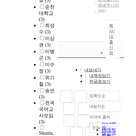
호
(3)
해냄주니어
순천
2007
대학교
(3)
최성
복
사/
수
(3)
대
이상
출
권
(3)
신
이병
청
곤
(3)
이수
내보내기
정
(3)
내책장담기
위기
한글로보기
철
(3)
송언
정확도순
(3)
전국
내림차순
정확도
국어교
순
사모임
10개씩 출력
내림차순
인기도
(3)
순
조회
10개씩
Shorris,
연도순