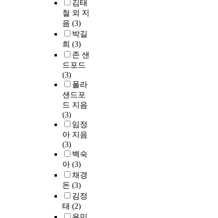
김태
철 외 지
음
(3)
박길
희
(3)
존 샌
드포드
(3)
폴라
샌드포
드 지음
(3)
임정
아 지음
(3)
백숙
아
(3)
채경
돈
(3)
김정
태
(2)
윤민