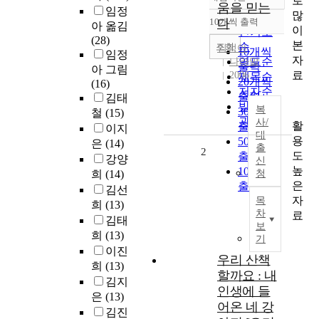
로
정확도
움을 믿는
임정
많
순
10개씩 출력
다
아 옮김
내림차순
이
인기도
(28)
본
순
조회
임정아
10개씩
임정
자
연도순
나라말
출력
아 그림
료
2006
제목순
20개씩
(16)
저자순
출력
김태
발행기
복
30개씩
철
(15)
관순
사/
활
출력
이지
대
용
50개씩
은
(14)
출
2
도
출력
강양
신
높
100개씩
희
(14)
청
은
출력
김선
자
목
희
(13)
차
료
김태
보
희
(13)
기
이진
우리 산책
희
(13)
할까요 : 내
김지
인생에 들
은
(13)
어온 네 강
김진