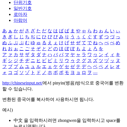
단위기호
일반기호
로마자
아랍어
あ
ぁ
か
が
さ
ざ
た
だ
な
は
ば
ぱ
ま
や
ゃ
ら
わ
ゎ
ん
い
ぃ
き
ぎ
し
じ
ち
ぢ
に
ひ
び
ぴ
み
り
う
ぅ
く
ぐ
す
ず
つ
づ
っ
ぬ
ふ
ぶ
ぷ
む
ゆ
ゅ
る
え
ぇ
け
げ
せ
ぜ
て
で
ね
へ
べ
ぺ
め
れ
お
ぉ
こ
ご
そ
ぞ
と
ど
の
ほ
ぼ
ぽ
も
よ
ょ
ろ
を
ア
ァ
カ
サ
ザ
タ
ダ
ナ
ハ
バ
パ
マ
ヤ
ャ
ラ
ワ
ヮ
ン
イ
ィ
キ
ギ
シ
ジ
チ
ヂ
ニ
ヒ
ビ
ピ
ミ
リ
ウ
ゥ
ク
グ
ス
ズ
ツ
ヅ
ッ
ヌ
フ
ブ
プ
ム
ユ
ュ
ル
エ
ェ
ケ
ゲ
セ
ゼ
テ
デ
ヘ
ベ
ペ
メ
レ
オ
ォ
コ
ゴ
ソ
ゾ
ト
ド
ノ
ホ
ボ
ポ
モ
ヨ
ョ
ロ
ヲ
―
http://chineseinput.net/
에서 pinyin(병음)방식으로 중국어를 변환
할 수 있습니다.
변환된 중국어를 복사하여 사용하시면 됩니다.
예시)
中文 을 입력하시려면
zhongwen
을 입력하시고 space를
누르시면됩니다.