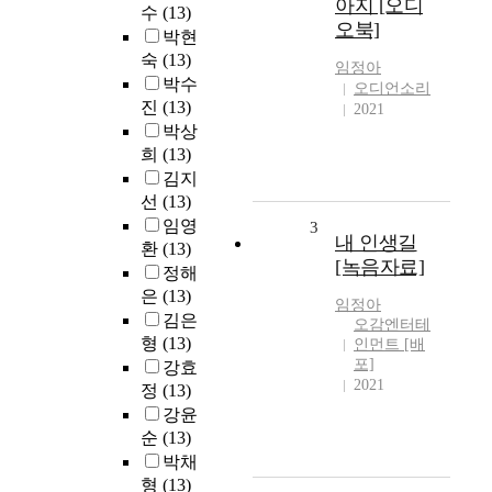
아지 [오디
수
(13)
오북]
박현
숙
(13)
임정아
박수
오디언소리
진
(13)
2021
박상
희
(13)
김지
선
(13)
임영
3
내 인생길
환
(13)
[녹음자료]
정해
은
(13)
임정아
김은
오감엔터테
형
(13)
인먼트 [배
포]
강효
2021
정
(13)
강윤
순
(13)
박채
형
(13)