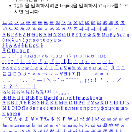
北京 을 입력하시려면
beijing
을 입력하시고 space를 누르
시면 됩니다.
ㅥ
ㅦ
ㅧ
ㅨ
ㅩ
ㅪ
ㅫ
ㅬ
ㅭ
ㅮ
ㅯ
ㅰ
ㅱ
ㅲ
ㅳ
ㅴ
ㅵ
ㅶ
ㅷ
ㅸ
ㅹ
ㅺ
ㅻ
ㅼ
ㅽ
ㅾ
ㅿ
ㆀ
ㆁ
ㆂ
ㆃ
ㆄ
ㆅ
ㆆ
ㆇ
ㆈ
ㆉ
ㆊ
ㆋ
ㆌ
ㆍ
ㆎ
Α
Β
Γ
Δ
Ε
Ζ
Η
Θ
Ι
Κ
Λ
Μ
Ν
Ξ
Ο
Π
Ρ
Σ
Τ
Υ
Φ
Χ
Ψ
Ω
α
β
γ
δ
ε
ζ
η
θ
ι
κ
λ
μ
ν
ξ
ο
π
ρ
σ
τ
υ
φ
χ
ψ
ω
á
à
Á
À
é
è
É
È
ç
Ç
ê
Ä
Ö
Ü
ä
ö
ü
ß
ְ
ֳ
ֲ
ֱ
ָ
ַ
ֵ
ֶ
ִ
ֹ
ּ
ֻ
ׂ
ׁ
ּ
ב
ה
נ
מ
צ
ת
ץ
ש
ד
ג
כ
ע
י
ח
ל
ך
ף
ק
ר
א
ט
ו
ן
ם
פ
‘
’
“
”
〔
〕
〈
〉
「
」
『
』
【
】
＂
（
）
［
］
｛
｝
±
×
÷
≠
≤
≥
∞
∴
♂
♀
∠
⊥
⌒
∂
∇
≡
≒
≪
≫
√
∽
∝
∵
∫
∬
∈
∋
⊆
⊇
⊂
⊃
∪
∩
∧
∨
￢
⇒
⇔
∀
∃
∮
∑
∏
＋
－
＜
＝
＞
、
。
·
‥
…
¨
〃
―
∥
＼
∼
´
～
ˇ
˘
˝
˚
˙
¸
˛
¡
¿
ː
！
＇
，
．
／
：
；
？
＾
＿
｀
｜
½
⅓
⅔
¼
¾
⅛
⅜
⅝
⅞
¹
²
³
⁴
ⁿ
₁
₂
₃
₄
Æ
Ð
Ħ
Ĳ
Ł
Ø
Œ
Þ
Ŧ
Ŋ
æ
đ
ð
ħ
ı
ĳ
ĸ
ŀ
ł
ø
œ
ß
þ
ŧ
ŋ
ŉ
А
Б
В
Г
Д
Е
Ё
Ж
З
И
Й
К
Л
М
Н
О
П
Р
С
Т
У
Ф
Х
Ц
Ч
Ш
Щ
Ъ
Ы
Ь
Э
Ю
Я
а
б
в
г
д
е
ё
ж
з
и
й
к
л
м
н
о
п
р
с
т
у
ф
х
ц
ч
ш
щ
ъ
ы
ь
э
ю
я
′
″
℃
Å
￠
￡
￥
¤
℉
‰
＄
％
Ｆ
￦
㎕
㎖
㎗
ℓ
㎘
㏄
㎣
㎤
㎥
㎦
㎙
㎚
㎛
㎜
㎝
㎞
㎟
㎠
㎡
㎢
㏊
㎍
㎎
㎏
㏏
㎈
㎉
㏈
㎧
㎨
㎰
㎱
㎲
㎳
㎴
㎵
㎶
㎷
㎸
㎹
㎀
㎁
㎂
㎃
㎄
㎺
㎻
㎽
㎾
㎿
㎐
㎑