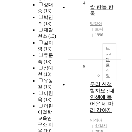
4
정대
쌀 한톨 한
승
(13)
톨
박안
수
(13)
임정아
보림
제갈
1996
현소
(13)
김지
령
(13)
복
사/
류문
대
숙
(13)
출
5
심대
신
현
(13)
청
유동
우리 산책
걸
(13)
할까요 : 내
이헌
인생에 들
욱
(13)
어온 네 마
어린
리 강아지
이철학
교육연
임정아
구소 지
한길사
음
(10)
2019