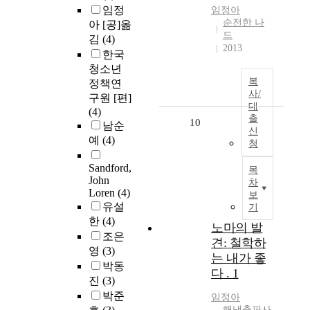
임정
임정아
순전한 나
아 [공]옮
드
김
(4)
2013
한국
청소년
복
정책연
사/
구원 [편]
대
(4)
출
10
남순
신
예
(4)
청
Sandford,
목
John
차
Loren
(4)
보
유설
기
한
(4)
노마의 발
조은
견: 철학하
영
(3)
는 내가 좋
박동
다 . 1
진
(3)
박준
임정아
해냄출판사