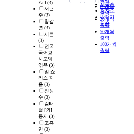
출력
Earl
(3)
제목순
20개씩
서근
저자순
출력
주
(3)
발행기
30개씩
황갑
관순
출력
연
(3)
50개씩
시튼
출력
(3)
100개씩
전국
출력
국어교
사모임
엮음
(3)
얼 쇼
리스 지
음
(3)
진성
수
(3)
김태
철 [외]
등저
(3)
조흥
만
(3)