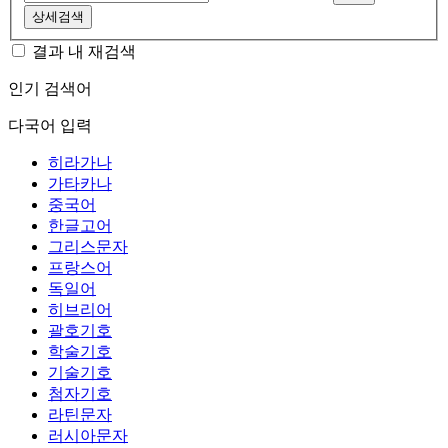
상세검색
결과 내 재검색
인기 검색어
다국어 입력
히라가나
가타카나
중국어
한글고어
그리스문자
프랑스어
독일어
히브리어
괄호기호
학술기호
기술기호
첨자기호
라틴문자
러시아문자