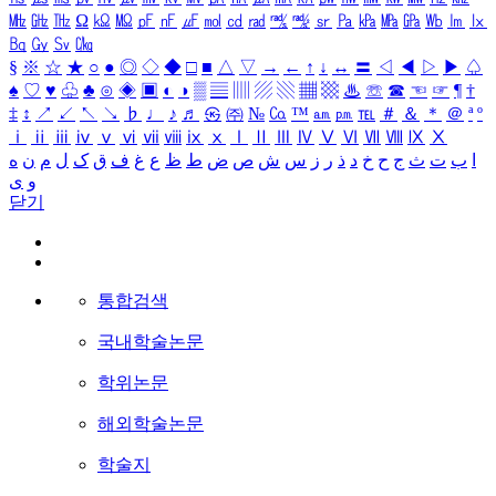
㎒
㎓
㎔
Ω
㏀
㏁
㎊
㎋
㎌
㏖
㏅
㎭
㎮
㎯
㏛
㎩
㎪
㎫
㎬
㏝
㏐
㏓
㏃
㏉
㏜
㏆
§
※
☆
★
○
●
◎
◇
◆
□
■
△
▽
→
←
↑
↓
↔
〓
◁
◀
▷
▶
♤
♠
♡
♥
♧
♣
⊙
◈
▣
◐
◑
▒
▤
▥
▨
▧
▦
▩
♨
☏
☎
☜
☞
¶
†
‡
↕
↗
↙
↖
↘
♭
♩
♪
♬
㉿
㈜
№
㏇
™
㏂
㏘
℡
＃
＆
＊
＠
ª
º
ⅰ
ⅱ
ⅲ
ⅳ
ⅴ
ⅵ
ⅶ
ⅷ
ⅸ
ⅹ
Ⅰ
Ⅱ
Ⅲ
Ⅳ
Ⅴ
Ⅵ
Ⅶ
Ⅷ
Ⅸ
Ⅹ
ا
ب
ت
ث
ج
ح
خ
د
ذ
ر
ز
س
ش
ص
ض
ط
ظ
ع
غ
ف
ق
ک
ل
م
ن
ه
و
ی
닫기
통합검색
국내학술논문
학위논문
해외학술논문
학술지