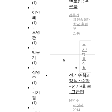
멘토링 : 워
(1)
크북
이인
김훈기
혜
용인송담대
(1)
학교 출판
부
오명
2016
환
(1)
복
사/
박용
대
기
출
6
(1)
신
청
정영
전기수학의
주
정석 : 수학
(1)
+전기+회로
, 고급편
김기
철
원명수
(1)
세진사
2014