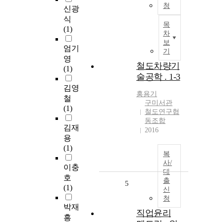
청
신광
식
목
(1)
차
보
엄기
기
영
철도차량기
(1)
술공학 . 1-3
김영
홍용기
철
구미서관
(1)
철도연구협
동조합
김재
2016
용
(1)
복
사/
이충
대
호
출
5
(1)
신
청
박재
직업윤리
흥