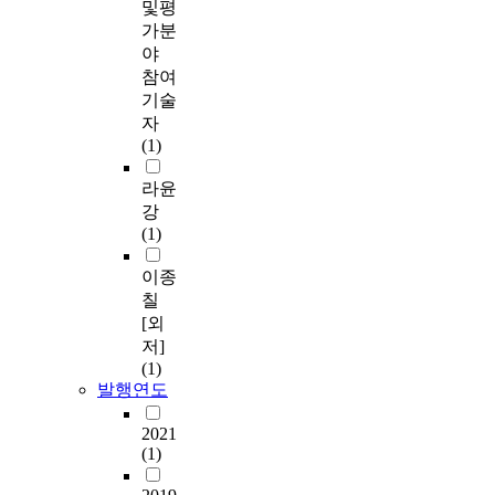
및평
가분
야
참여
기술
자
(1)
라윤
강
(1)
이종
칠
[외
저]
(1)
발행연도
2021
(1)