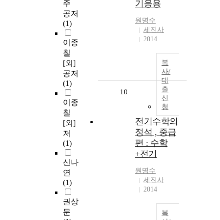
기응용
주
공저
원명수
(1)
세진사
2014
이종
칠
[외]
복
사/
공저
대
(1)
출
10
신
이종
청
칠
전기수학의
[외]
정석 , 중급
저
편 : 수학
(1)
+전기
신나
원명수
연
세진사
(1)
2014
권상
문
복