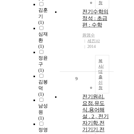
청
김훈
전기수학의
기
정석 : 초급
(1)
편 : 수학
심재
원명수
환
세진사
(1)
2014
정윤
복
구
사/
(1)
대
출
9
김봉
신
덕
청
(1)
전기원리.
요점.유도
남성
식.용어해
원
설 . 2 , 전기
(1)
자기학.전
기기기.전
정영