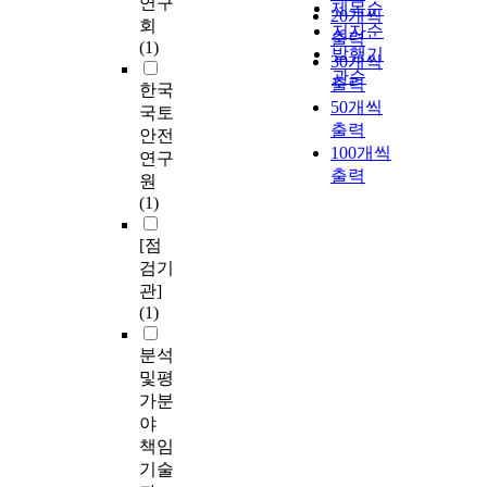
연구
제목순
20개씩
회
저자순
출력
(1)
발행기
30개씩
관순
출력
한국
50개씩
국토
출력
안전
100개씩
연구
출력
원
(1)
[점
검기
관]
(1)
분석
및평
가분
야
책임
기술