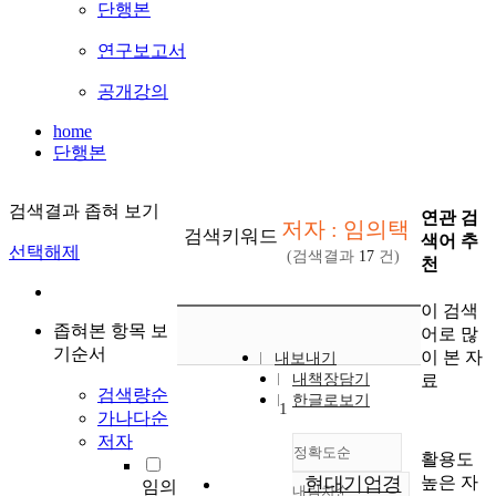
단행본
연구보고서
공개강의
home
단행본
검색결과 좁혀 보기
연관 검
저자 : 임의택
검색키워드
색어 추
선택해제
(검색결과
17
건)
천
이 검색
좁혀본 항목 보
어로 많
기순서
이 본 자
내보내기
료
내책장담기
검색량순
한글로보기
1
가나다순
저자
정확도순
활용도
높은 자
현대기업경
임의
내림차순