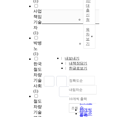
(1)
사/
대
출
사업
신
책임
청
기술
자
목
(1)
차
보
박병
기
노
(1)
내보내기
내책장담기
한국
한글로보기
철도
차량
기술
정확도순
사회
내림차순
(1)
정확도
순
10개씩 출력
내림차순
철도
인기도
차량
순
조회
10개씩
기술
연도순
출력