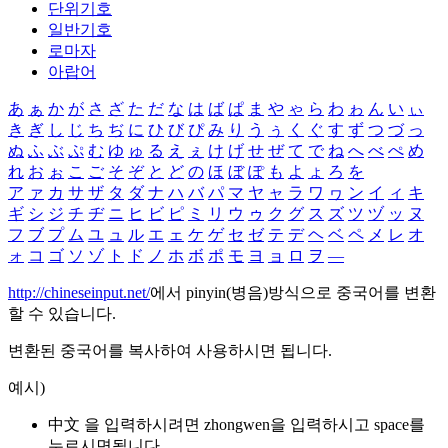
단위기호
일반기호
로마자
아랍어
あ
ぁ
か
が
さ
ざ
た
だ
な
は
ば
ぱ
ま
や
ゃ
ら
わ
ゎ
ん
い
ぃ
き
ぎ
し
じ
ち
ぢ
に
ひ
び
ぴ
み
り
う
ぅ
く
ぐ
す
ず
つ
づ
っ
ぬ
ふ
ぶ
ぷ
む
ゆ
ゅ
る
え
ぇ
け
げ
せ
ぜ
て
で
ね
へ
べ
ぺ
め
れ
お
ぉ
こ
ご
そ
ぞ
と
ど
の
ほ
ぼ
ぽ
も
よ
ょ
ろ
を
ア
ァ
カ
サ
ザ
タ
ダ
ナ
ハ
バ
パ
マ
ヤ
ャ
ラ
ワ
ヮ
ン
イ
ィ
キ
ギ
シ
ジ
チ
ヂ
ニ
ヒ
ビ
ピ
ミ
リ
ウ
ゥ
ク
グ
ス
ズ
ツ
ヅ
ッ
ヌ
フ
ブ
プ
ム
ユ
ュ
ル
エ
ェ
ケ
ゲ
セ
ゼ
テ
デ
ヘ
ベ
ペ
メ
レ
オ
ォ
コ
ゴ
ソ
ゾ
ト
ド
ノ
ホ
ボ
ポ
モ
ヨ
ョ
ロ
ヲ
―
http://chineseinput.net/
에서 pinyin(병음)방식으로 중국어를 변환
할 수 있습니다.
변환된 중국어를 복사하여 사용하시면 됩니다.
예시)
中文 을 입력하시려면
zhongwen
을 입력하시고 space를
누르시면됩니다.