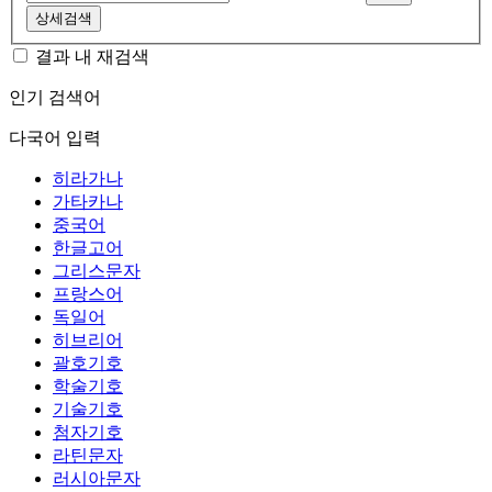
상세검색
결과 내 재검색
인기 검색어
다국어 입력
히라가나
가타카나
중국어
한글고어
그리스문자
프랑스어
독일어
히브리어
괄호기호
학술기호
기술기호
첨자기호
라틴문자
러시아문자