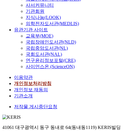
사서커뮤니티
기관회원
지식나눔(LOOK)
의학전자도서관(MEDLIS)
유관기관 사이트
교육부(MOE)
국립장애인도서관(NLD)
국립중앙도서관(NL)
국회도서관(NAL)
연구윤리정보포털(CRE)
사이언스온 (ScienceON)
이용약관
개인정보처리방침
개인정보 재동의
기관소개
저작물 게시중단요청
41061 대구광역시 동구 동내로 64(동내동1119) KERIS빌딩