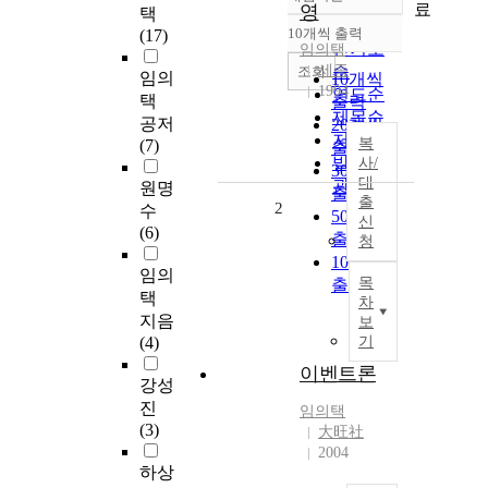
정확도
료
영
택
순
10개씩 출력
(17)
내림차순
인기도
임의택
세종
순
조회
임의
10개씩
1994
연도순
택
출력
제목순
공저
20개씩
저자순
복
(7)
출력
발행기
사/
30개씩
대
관순
원명
출력
출
2
수
50개씩
신
(6)
출력
청
100개씩
임의
목
출력
택
차
지음
보
(4)
기
이벤트론
강성
진
임의택
(3)
大旺社
2004
하상