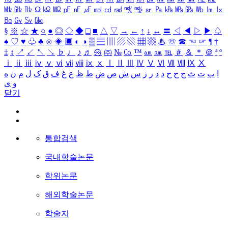
㎒
㎓
㎔
Ω
㏀
㏁
㎊
㎋
㎌
㏖
㏅
㎭
㎮
㎯
㏛
㎩
㎪
㎫
㎬
㏝
㏐
㏓
㏃
㏉
㏜
㏆
§
※
☆
★
○
●
◎
◇
◆
□
■
△
▽
→
←
↑
↓
↔
〓
◁
◀
▷
▶
♤
♠
♡
♥
♧
♣
⊙
◈
▣
◐
◑
▒
▤
▥
▨
▧
▦
▩
♨
☏
☎
☜
☞
¶
†
‡
↕
↗
↙
↖
↘
♭
♩
♪
♬
㉿
㈜
№
㏇
™
㏂
㏘
℡
＃
＆
＊
＠
ª
º
ⅰ
ⅱ
ⅲ
ⅳ
ⅴ
ⅵ
ⅶ
ⅷ
ⅸ
ⅹ
Ⅰ
Ⅱ
Ⅲ
Ⅳ
Ⅴ
Ⅵ
Ⅶ
Ⅷ
Ⅸ
Ⅹ
ا
ب
ت
ث
ج
ح
خ
د
ذ
ر
ز
س
ش
ص
ض
ط
ظ
ع
غ
ف
ق
ک
ل
م
ن
ه
و
ی
닫기
통합검색
국내학술논문
학위논문
해외학술논문
학술지