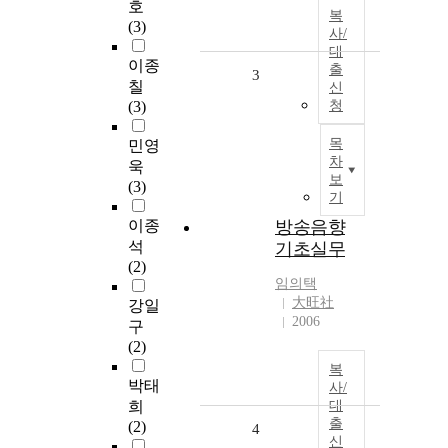
호
복
(3)
사/
대
이종
출
3
칠
신
(3)
청
목
민영
차
욱
보
(3)
기
이종
방송음향
석
기초실무
(2)
임의택
大旺社
강일
2006
구
(2)
복
박태
사/
희
대
출
(2)
4
신