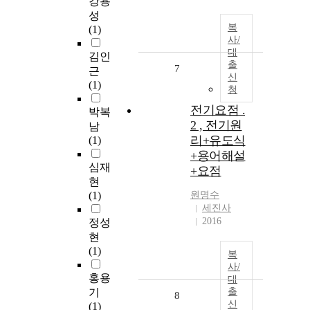
강용
성
복
(1)
사/
대
김인
출
7
근
신
(1)
청
전기요점 .
박복
2 , 전기원
남
리+유도식
(1)
+용어해설
심재
+요점
현
(1)
원명수
세진사
2016
정성
현
(1)
복
사/
홍용
대
기
출
8
신
(1)