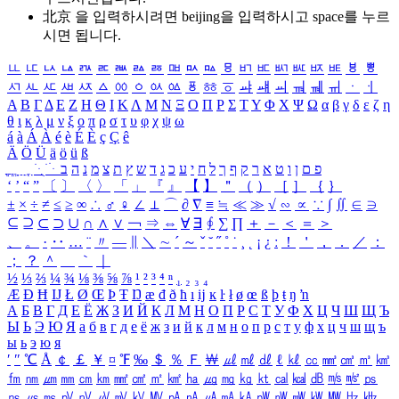
北京 을 입력하시려면
beijing
을 입력하시고 space를 누르
시면 됩니다.
ㅥ
ㅦ
ㅧ
ㅨ
ㅩ
ㅪ
ㅫ
ㅬ
ㅭ
ㅮ
ㅯ
ㅰ
ㅱ
ㅲ
ㅳ
ㅴ
ㅵ
ㅶ
ㅷ
ㅸ
ㅹ
ㅺ
ㅻ
ㅼ
ㅽ
ㅾ
ㅿ
ㆀ
ㆁ
ㆂ
ㆃ
ㆄ
ㆅ
ㆆ
ㆇ
ㆈ
ㆉ
ㆊ
ㆋ
ㆌ
ㆍ
ㆎ
Α
Β
Γ
Δ
Ε
Ζ
Η
Θ
Ι
Κ
Λ
Μ
Ν
Ξ
Ο
Π
Ρ
Σ
Τ
Υ
Φ
Χ
Ψ
Ω
α
β
γ
δ
ε
ζ
η
θ
ι
κ
λ
μ
ν
ξ
ο
π
ρ
σ
τ
υ
φ
χ
ψ
ω
á
à
Á
À
é
è
É
È
ç
Ç
ê
Ä
Ö
Ü
ä
ö
ü
ß
ְ
ֳ
ֲ
ֱ
ָ
ַ
ֵ
ֶ
ִ
ֹ
ּ
ֻ
ׂ
ׁ
ּ
ב
ה
נ
מ
צ
ת
ץ
ש
ד
ג
כ
ע
י
ח
ל
ך
ף
ק
ר
א
ט
ו
ן
ם
פ
‘
’
“
”
〔
〕
〈
〉
「
」
『
』
【
】
＂
（
）
［
］
｛
｝
±
×
÷
≠
≤
≥
∞
∴
♂
♀
∠
⊥
⌒
∂
∇
≡
≒
≪
≫
√
∽
∝
∵
∫
∬
∈
∋
⊆
⊇
⊂
⊃
∪
∩
∧
∨
￢
⇒
⇔
∀
∃
∮
∑
∏
＋
－
＜
＝
＞
、
。
·
‥
…
¨
〃
―
∥
＼
∼
´
～
ˇ
˘
˝
˚
˙
¸
˛
¡
¿
ː
！
＇
，
．
／
：
；
？
＾
＿
｀
｜
½
⅓
⅔
¼
¾
⅛
⅜
⅝
⅞
¹
²
³
⁴
ⁿ
₁
₂
₃
₄
Æ
Ð
Ħ
Ĳ
Ł
Ø
Œ
Þ
Ŧ
Ŋ
æ
đ
ð
ħ
ı
ĳ
ĸ
ŀ
ł
ø
œ
ß
þ
ŧ
ŋ
ŉ
А
Б
В
Г
Д
Е
Ё
Ж
З
И
Й
К
Л
М
Н
О
П
Р
С
Т
У
Ф
Х
Ц
Ч
Ш
Щ
Ъ
Ы
Ь
Э
Ю
Я
а
б
в
г
д
е
ё
ж
з
и
й
к
л
м
н
о
п
р
с
т
у
ф
х
ц
ч
ш
щ
ъ
ы
ь
э
ю
я
′
″
℃
Å
￠
￡
￥
¤
℉
‰
＄
％
Ｆ
￦
㎕
㎖
㎗
ℓ
㎘
㏄
㎣
㎤
㎥
㎦
㎙
㎚
㎛
㎜
㎝
㎞
㎟
㎠
㎡
㎢
㏊
㎍
㎎
㎏
㏏
㎈
㎉
㏈
㎧
㎨
㎰
㎱
㎲
㎳
㎴
㎵
㎶
㎷
㎸
㎹
㎀
㎁
㎂
㎃
㎄
㎺
㎻
㎽
㎾
㎿
㎐
㎑