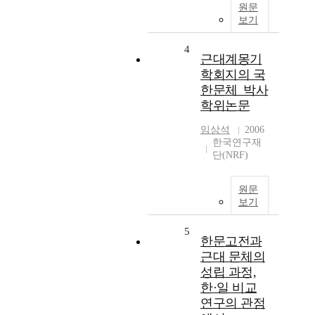
원문
보기
4
근대계몽기
학회지의 국
한문체_박사
학위논문
임상석
2006
한국연구재
단(NRF)
원문
보기
5
한문고전과
근대 문체의
성립 과정,
한·일 비교
연구의 관점