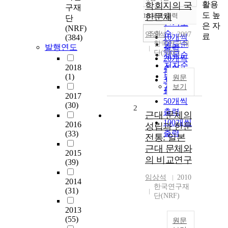
정확도
활용
학회지의 국
구재
순
도 높
10개씩 출력
한문체
단
내림차순
인기도
은 자
(NRF)
순
조회
임상석
2007
료
10개씩
(384)
한국연구재
연도순
발행연도
출력
단(NRF)
제목순
20개씩
저자순
2018
출력
발행기
(1)
원문
30개씩
관순
보기
출력
2017
50개씩
(30)
2
출력
근대 문체의
100개씩
2016
성립과 한문
출력
(33)
전통: 일본
근대 문체와
2015
의 비교연구
(39)
임상석
2010
2014
한국연구재
(31)
단(NRF)
2013
(55)
원문