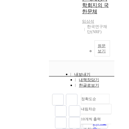
학회지의 국
한문체
임상석
한국연구재
단(NRF)
원문
보기
내보내기
내책장담기
한글로보기
정확도순
내림차순
정확도
순
10개씩 출력
내림차순
인기도