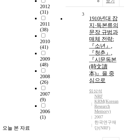
보기
2012
(31)
3
1910년대 잡
2011
지·독본류의
(38)
문장 규범과
매체 전략:
2010
『소년』,
(41)
『청춘』,
2009
『시문독본
(48)
(時文讀
本)』을 중
2008
심으로
(26)
임상석
2007
NRF
(9)
KRM(Korean
Research
2006
Memory)
(1)
2007
한국연구재
오늘 본 자료
단(NRF)