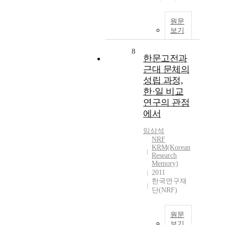
원문
보기
8
한문고전과
근대 문체의
성립 과정,
한·일 비교
연구의 관점
에서
임상석
NRF
KRM(Korean
Research
Memory)
2011
한국연구재
단(NRF)
원문
보기