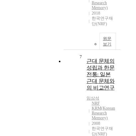
Research
Memory)
2018
한국연구재
단(NRF)
원문
보기
7
근대 문체의
성립과 한문
전통: 일본
근대 문체와
의 비교연구
임상석
NRF
KRM(Korean
Research
Memory)
2008
한국연구재
단(NRF)