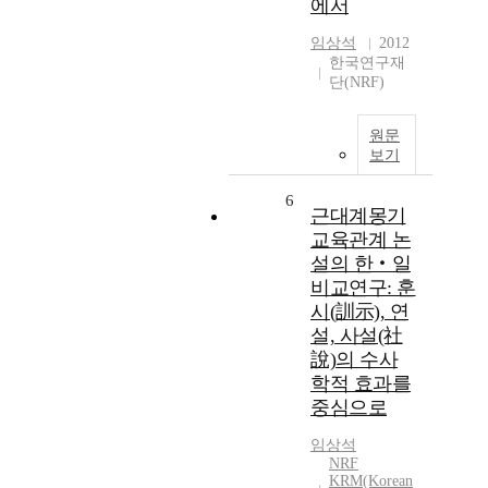
에서
임상석
2012
한국연구재
단(NRF)
원문
보기
6
근대계몽기
교육관계 논
설의 한‧일
비교연구: 훈
시(訓示), 연
설, 사설(社
說)의 수사
학적 효과를
중심으로
임상석
NRF
KRM(Korean