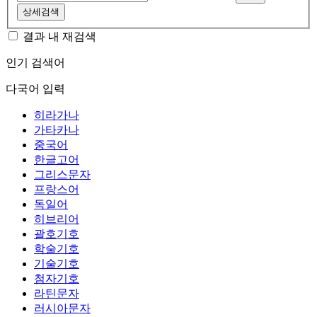
상세검색
결과 내 재검색
인기 검색어
다국어 입력
히라가나
가타카나
중국어
한글고어
그리스문자
프랑스어
독일어
히브리어
괄호기호
학술기호
기술기호
첨자기호
라틴문자
러시아문자