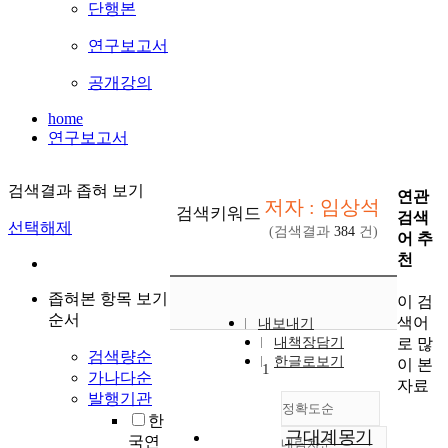
단행본
연구보고서
공개강의
home
연구보고서
검색결과 좁혀 보기
연관
저자 : 임상석
검색키워드
검색
선택해제
(검색결과
384
건)
어 추
천
좁혀본 항목 보기
이 검
순서
색어
내보내기
로 많
내책장담기
검색량순
한글로보기
이 본
1
가나다순
자료
발행기관
정확도순
한
근대계몽기
국연
내림차순