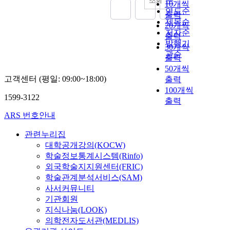
순
조회
10개씩
연도순
출력
제목순
20개씩
저자순
출력
발행기
30개씩
관순
출력
50개씩
고객센터 (평일: 09:00~18:00)
출력
100개씩
1599-3122
출력
ARS 번호안내
관련누리집
대학공개강의(KOCW)
학술정보통계시스템(Rinfo)
외국학술지지원센터(FRIC)
학술관계분석서비스(SAM)
사서커뮤니티
기관회원
지식나눔(LOOK)
의학전자도서관(MEDLIS)