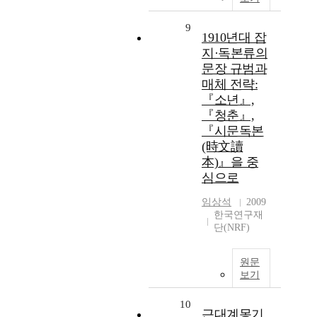
9
1910년대 잡
지·독본류의
문장 규범과
매체 전략:
『소년』,
『청춘』,
『시문독본
(時文讀
本)』을 중
심으로
임상석
2009
한국연구재
단(NRF)
원문
보기
10
근대계몽기