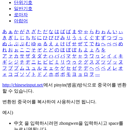
단위기호
일반기호
로마자
아랍어
あ
ぁ
か
が
さ
ざ
た
だ
な
は
ば
ぱ
ま
や
ゃ
ら
わ
ゎ
ん
い
ぃ
き
ぎ
し
じ
ち
ぢ
に
ひ
び
ぴ
み
り
う
ぅ
く
ぐ
す
ず
つ
づ
っ
ぬ
ふ
ぶ
ぷ
む
ゆ
ゅ
る
え
ぇ
け
げ
せ
ぜ
て
で
ね
へ
べ
ぺ
め
れ
お
ぉ
こ
ご
そ
ぞ
と
ど
の
ほ
ぼ
ぽ
も
よ
ょ
ろ
を
ア
ァ
カ
サ
ザ
タ
ダ
ナ
ハ
バ
パ
マ
ヤ
ャ
ラ
ワ
ヮ
ン
イ
ィ
キ
ギ
シ
ジ
チ
ヂ
ニ
ヒ
ビ
ピ
ミ
リ
ウ
ゥ
ク
グ
ス
ズ
ツ
ヅ
ッ
ヌ
フ
ブ
プ
ム
ユ
ュ
ル
エ
ェ
ケ
ゲ
セ
ゼ
テ
デ
ヘ
ベ
ペ
メ
レ
オ
ォ
コ
ゴ
ソ
ゾ
ト
ド
ノ
ホ
ボ
ポ
モ
ヨ
ョ
ロ
ヲ
―
http://chineseinput.net/
에서 pinyin(병음)방식으로 중국어를 변환
할 수 있습니다.
변환된 중국어를 복사하여 사용하시면 됩니다.
예시)
中文 을 입력하시려면
zhongwen
을 입력하시고 space를
누르시면됩니다.