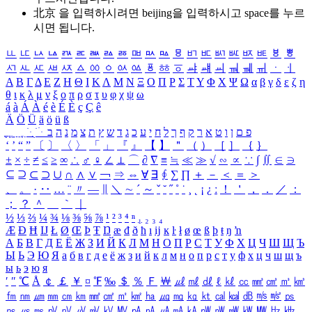
北京 을 입력하시려면
beijing
을 입력하시고 space를 누르
시면 됩니다.
ㅥ
ㅦ
ㅧ
ㅨ
ㅩ
ㅪ
ㅫ
ㅬ
ㅭ
ㅮ
ㅯ
ㅰ
ㅱ
ㅲ
ㅳ
ㅴ
ㅵ
ㅶ
ㅷ
ㅸ
ㅹ
ㅺ
ㅻ
ㅼ
ㅽ
ㅾ
ㅿ
ㆀ
ㆁ
ㆂ
ㆃ
ㆄ
ㆅ
ㆆ
ㆇ
ㆈ
ㆉ
ㆊ
ㆋ
ㆌ
ㆍ
ㆎ
Α
Β
Γ
Δ
Ε
Ζ
Η
Θ
Ι
Κ
Λ
Μ
Ν
Ξ
Ο
Π
Ρ
Σ
Τ
Υ
Φ
Χ
Ψ
Ω
α
β
γ
δ
ε
ζ
η
θ
ι
κ
λ
μ
ν
ξ
ο
π
ρ
σ
τ
υ
φ
χ
ψ
ω
á
à
Á
À
é
è
É
È
ç
Ç
ê
Ä
Ö
Ü
ä
ö
ü
ß
ְ
ֳ
ֲ
ֱ
ָ
ַ
ֵ
ֶ
ִ
ֹ
ּ
ֻ
ׂ
ׁ
ּ
ב
ה
נ
מ
צ
ת
ץ
ש
ד
ג
כ
ע
י
ח
ל
ך
ף
ק
ר
א
ט
ו
ן
ם
פ
‘
’
“
”
〔
〕
〈
〉
「
」
『
』
【
】
＂
（
）
［
］
｛
｝
±
×
÷
≠
≤
≥
∞
∴
♂
♀
∠
⊥
⌒
∂
∇
≡
≒
≪
≫
√
∽
∝
∵
∫
∬
∈
∋
⊆
⊇
⊂
⊃
∪
∩
∧
∨
￢
⇒
⇔
∀
∃
∮
∑
∏
＋
－
＜
＝
＞
、
。
·
‥
…
¨
〃
―
∥
＼
∼
´
～
ˇ
˘
˝
˚
˙
¸
˛
¡
¿
ː
！
＇
，
．
／
：
；
？
＾
＿
｀
｜
½
⅓
⅔
¼
¾
⅛
⅜
⅝
⅞
¹
²
³
⁴
ⁿ
₁
₂
₃
₄
Æ
Ð
Ħ
Ĳ
Ł
Ø
Œ
Þ
Ŧ
Ŋ
æ
đ
ð
ħ
ı
ĳ
ĸ
ŀ
ł
ø
œ
ß
þ
ŧ
ŋ
ŉ
А
Б
В
Г
Д
Е
Ё
Ж
З
И
Й
К
Л
М
Н
О
П
Р
С
Т
У
Ф
Х
Ц
Ч
Ш
Щ
Ъ
Ы
Ь
Э
Ю
Я
а
б
в
г
д
е
ё
ж
з
и
й
к
л
м
н
о
п
р
с
т
у
ф
х
ц
ч
ш
щ
ъ
ы
ь
э
ю
я
′
″
℃
Å
￠
￡
￥
¤
℉
‰
＄
％
Ｆ
￦
㎕
㎖
㎗
ℓ
㎘
㏄
㎣
㎤
㎥
㎦
㎙
㎚
㎛
㎜
㎝
㎞
㎟
㎠
㎡
㎢
㏊
㎍
㎎
㎏
㏏
㎈
㎉
㏈
㎧
㎨
㎰
㎱
㎲
㎳
㎴
㎵
㎶
㎷
㎸
㎹
㎀
㎁
㎂
㎃
㎄
㎺
㎻
㎽
㎾
㎿
㎐
㎑