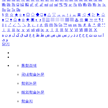
㎒
㎓
㎔
Ω
㏀
㏁
㎊
㎋
㎌
㏖
㏅
㎭
㎮
㎯
㏛
㎩
㎪
㎫
㎬
㏝
㏐
㏓
㏃
㏉
㏜
㏆
§
※
☆
★
○
●
◎
◇
◆
□
■
△
▽
→
←
↑
↓
↔
〓
◁
◀
▷
▶
♤
♠
♡
♥
♧
♣
⊙
◈
▣
◐
◑
▒
▤
▥
▨
▧
▦
▩
♨
☏
☎
☜
☞
¶
†
‡
↕
↗
↙
↖
↘
♭
♩
♪
♬
㉿
㈜
№
㏇
™
㏂
㏘
℡
＃
＆
＊
＠
ª
º
ⅰ
ⅱ
ⅲ
ⅳ
ⅴ
ⅵ
ⅶ
ⅷ
ⅸ
ⅹ
Ⅰ
Ⅱ
Ⅲ
Ⅳ
Ⅴ
Ⅵ
Ⅶ
Ⅷ
Ⅸ
Ⅹ
ا
ب
ت
ث
ج
ح
خ
د
ذ
ر
ز
س
ش
ص
ض
ط
ظ
ع
غ
ف
ق
ک
ل
م
ن
ه
و
ی
닫기
통합검색
국내학술논문
학위논문
해외학술논문
학술지