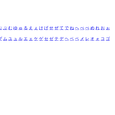
ぶ
ぷ
む
ゆ
ゅ
る
え
ぇ
け
げ
せ
ぜ
て
で
ね
へ
べ
ぺ
め
れ
お
ぉ
プ
ム
ユ
ュ
ル
エ
ェ
ケ
ゲ
セ
ゼ
テ
デ
ヘ
ベ
ペ
メ
レ
オ
ォ
コ
ゴ