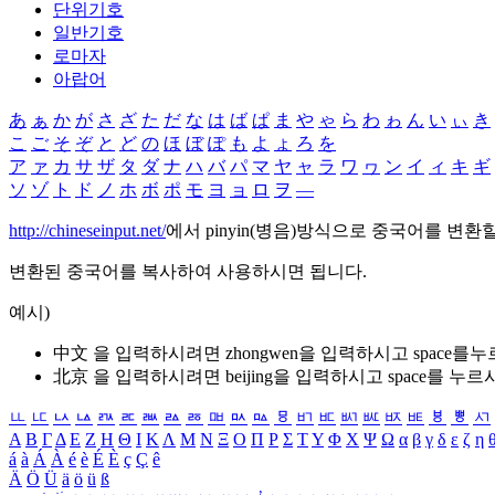
단위기호
일반기호
로마자
아랍어
あ
ぁ
か
が
さ
ざ
た
だ
な
は
ば
ぱ
ま
や
ゃ
ら
わ
ゎ
ん
い
ぃ
き
こ
ご
そ
ぞ
と
ど
の
ほ
ぼ
ぽ
も
よ
ょ
ろ
を
ア
ァ
カ
サ
ザ
タ
ダ
ナ
ハ
バ
パ
マ
ヤ
ャ
ラ
ワ
ヮ
ン
イ
ィ
キ
ギ
ソ
ゾ
ト
ド
ノ
ホ
ボ
ポ
モ
ヨ
ョ
ロ
ヲ
―
http://chineseinput.net/
에서 pinyin(병음)방식으로 중국어를 변환
변환된 중국어를 복사하여 사용하시면 됩니다.
예시)
中文 을 입력하시려면
zhongwen
을 입력하시고 space를
北京 을 입력하시려면
beijing
을 입력하시고 space를 누르
ㅥ
ㅦ
ㅧ
ㅨ
ㅩ
ㅪ
ㅫ
ㅬ
ㅭ
ㅮ
ㅯ
ㅰ
ㅱ
ㅲ
ㅳ
ㅴ
ㅵ
ㅶ
ㅷ
ㅸ
ㅹ
ㅺ
Α
Β
Γ
Δ
Ε
Ζ
Η
Θ
Ι
Κ
Λ
Μ
Ν
Ξ
Ο
Π
Ρ
Σ
Τ
Υ
Φ
Χ
Ψ
Ω
α
β
γ
δ
ε
ζ
η
á
à
Á
À
é
è
É
È
ç
Ç
ê
Ä
Ö
Ü
ä
ö
ü
ß