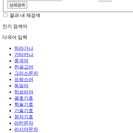
상세검색
결과 내 재검색
인기 검색어
다국어 입력
히라가나
가타카나
중국어
한글고어
그리스문자
프랑스어
독일어
히브리어
괄호기호
학술기호
기술기호
첨자기호
라틴문자
러시아문자