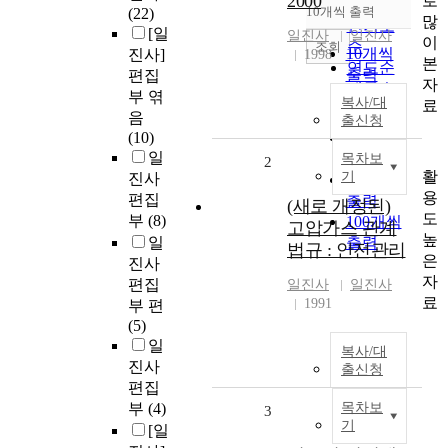
2000
로
순
10개씩 출력
(22)
내림차순
많
인기도
[일
일진사
일진사
이
순
조회
10개씩
진사]
1998
본
연도순
출력
편집
자
제목순
20개씩
부 엮
복사/대
료
저자순
출력
음
출신청
발행기
(10)
30개씩
관순
일
출력
목차보
2
활
기
진사
50개씩
용
편집
출력
(새로 개정된)
도
부
(8)
100개씩
고압가스 관계
높
일
출력
법규 : 안전관리
은
진사
자
편집
일진사
일진사
료
1991
부 편
(5)
일
복사/대
진사
출신청
편집
부
(4)
목차보
3
기
[일