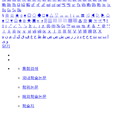
㎒
㎓
㎔
Ω
㏀
㏁
㎊
㎋
㎌
㏖
㏅
㎭
㎮
㎯
㏛
㎩
㎪
㎫
㎬
㏝
㏐
㏓
㏃
㏉
㏜
㏆
§
※
☆
★
○
●
◎
◇
◆
□
■
△
▽
→
←
↑
↓
↔
〓
◁
◀
▷
▶
♤
♠
♡
♥
♧
♣
⊙
◈
▣
◐
◑
▒
▤
▥
▨
▧
▦
▩
♨
☏
☎
☜
☞
¶
†
‡
↕
↗
↙
↖
↘
♭
♩
♪
♬
㉿
㈜
№
㏇
™
㏂
㏘
℡
＃
＆
＊
＠
ª
º
ⅰ
ⅱ
ⅲ
ⅳ
ⅴ
ⅵ
ⅶ
ⅷ
ⅸ
ⅹ
Ⅰ
Ⅱ
Ⅲ
Ⅳ
Ⅴ
Ⅵ
Ⅶ
Ⅷ
Ⅸ
Ⅹ
ا
ب
ت
ث
ج
ح
خ
د
ذ
ر
ز
س
ش
ص
ض
ط
ظ
ع
غ
ف
ق
ک
ل
م
ن
ه
و
ی
닫기
통합검색
국내학술논문
학위논문
해외학술논문
학술지