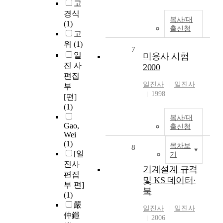
고
경식
복사/대
(1)
출신청
고
위
(1)
7
일
미용사 시험
진 사
2000
편집
일진사
일진사
부
1998
[편]
(1)
복사/대
Gao,
출신청
Wei
(1)
목차보
8
[일
기
진사
기계설계 규격
편집
및 KS 데이터·
부 편]
북
(1)
嚴
일진사
일진사
仲鎧
2006