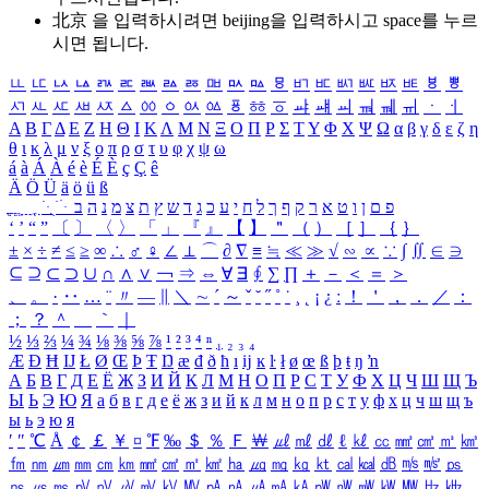
北京 을 입력하시려면
beijing
을 입력하시고 space를 누르
시면 됩니다.
ㅥ
ㅦ
ㅧ
ㅨ
ㅩ
ㅪ
ㅫ
ㅬ
ㅭ
ㅮ
ㅯ
ㅰ
ㅱ
ㅲ
ㅳ
ㅴ
ㅵ
ㅶ
ㅷ
ㅸ
ㅹ
ㅺ
ㅻ
ㅼ
ㅽ
ㅾ
ㅿ
ㆀ
ㆁ
ㆂ
ㆃ
ㆄ
ㆅ
ㆆ
ㆇ
ㆈ
ㆉ
ㆊ
ㆋ
ㆌ
ㆍ
ㆎ
Α
Β
Γ
Δ
Ε
Ζ
Η
Θ
Ι
Κ
Λ
Μ
Ν
Ξ
Ο
Π
Ρ
Σ
Τ
Υ
Φ
Χ
Ψ
Ω
α
β
γ
δ
ε
ζ
η
θ
ι
κ
λ
μ
ν
ξ
ο
π
ρ
σ
τ
υ
φ
χ
ψ
ω
á
à
Á
À
é
è
É
È
ç
Ç
ê
Ä
Ö
Ü
ä
ö
ü
ß
ְ
ֳ
ֲ
ֱ
ָ
ַ
ֵ
ֶ
ִ
ֹ
ּ
ֻ
ׂ
ׁ
ּ
ב
ה
נ
מ
צ
ת
ץ
ש
ד
ג
כ
ע
י
ח
ל
ך
ף
ק
ר
א
ט
ו
ן
ם
פ
‘
’
“
”
〔
〕
〈
〉
「
」
『
』
【
】
＂
（
）
［
］
｛
｝
±
×
÷
≠
≤
≥
∞
∴
♂
♀
∠
⊥
⌒
∂
∇
≡
≒
≪
≫
√
∽
∝
∵
∫
∬
∈
∋
⊆
⊇
⊂
⊃
∪
∩
∧
∨
￢
⇒
⇔
∀
∃
∮
∑
∏
＋
－
＜
＝
＞
、
。
·
‥
…
¨
〃
―
∥
＼
∼
´
～
ˇ
˘
˝
˚
˙
¸
˛
¡
¿
ː
！
＇
，
．
／
：
；
？
＾
＿
｀
｜
½
⅓
⅔
¼
¾
⅛
⅜
⅝
⅞
¹
²
³
⁴
ⁿ
₁
₂
₃
₄
Æ
Ð
Ħ
Ĳ
Ł
Ø
Œ
Þ
Ŧ
Ŋ
æ
đ
ð
ħ
ı
ĳ
ĸ
ŀ
ł
ø
œ
ß
þ
ŧ
ŋ
ŉ
А
Б
В
Г
Д
Е
Ё
Ж
З
И
Й
К
Л
М
Н
О
П
Р
С
Т
У
Ф
Х
Ц
Ч
Ш
Щ
Ъ
Ы
Ь
Э
Ю
Я
а
б
в
г
д
е
ё
ж
з
и
й
к
л
м
н
о
п
р
с
т
у
ф
х
ц
ч
ш
щ
ъ
ы
ь
э
ю
я
′
″
℃
Å
￠
￡
￥
¤
℉
‰
＄
％
Ｆ
￦
㎕
㎖
㎗
ℓ
㎘
㏄
㎣
㎤
㎥
㎦
㎙
㎚
㎛
㎜
㎝
㎞
㎟
㎠
㎡
㎢
㏊
㎍
㎎
㎏
㏏
㎈
㎉
㏈
㎧
㎨
㎰
㎱
㎲
㎳
㎴
㎵
㎶
㎷
㎸
㎹
㎀
㎁
㎂
㎃
㎄
㎺
㎻
㎽
㎾
㎿
㎐
㎑