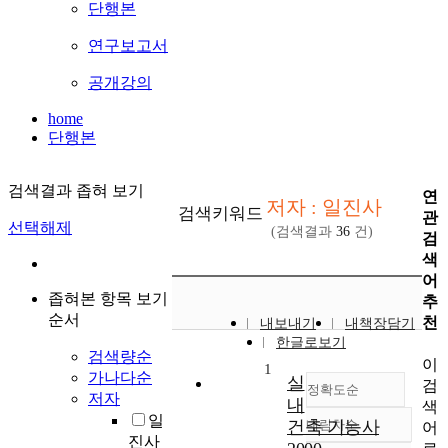
단행본
연구보고서
공개강의
home
단행본
검색결과 좁혀 보기
연
저자 : 일진사
검색키워드
관
선택해제
(검색결과
36
건)
검
색
어
좁혀본 항목 보기
추
순서
천
내보내기
내책장담기
한글로보기
검색량순
이
1
가나다순
실
검
정확도순
저자
내
색
일
건축 기능사
내림차순
어
정확도
진사