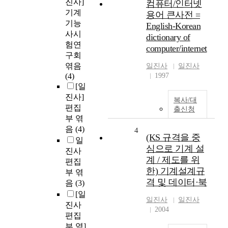
진사]
컴퓨터/인터넷
기계
용어 큰사전 =
기능
English-Korean
사시
dictionary of
험연
computer/internet
구회
엮음
일진사
일진사
(4)
1997
[일
진사]
복사/대
편집
출신청
부 엮
음
(4)
4
(KS 규격을 중
일
심으로 기계 설
진사
계 / 제도를 위
편집
한) 기계설계규
부 엮
격 및 데이터·북
음
(3)
[일
일진사
일진사
진사
2004
편집
부 역]