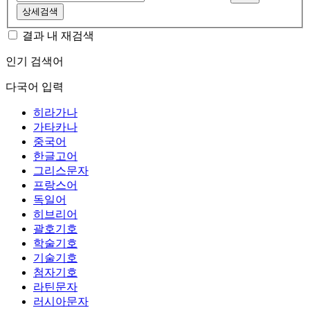
상세검색
결과 내 재검색
인기 검색어
다국어 입력
히라가나
가타카나
중국어
한글고어
그리스문자
프랑스어
독일어
히브리어
괄호기호
학술기호
기술기호
첨자기호
라틴문자
러시아문자