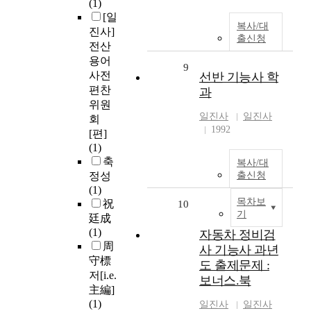
(1)
[일
복사/대
진사]
출신청
전산
용어
9
사전
선반 기능사 학
편찬
과
위원
일진사
일진사
회
1992
[편]
(1)
축
복사/대
정성
출신청
(1)
목차보
祝
10
기
廷成
(1)
자동차 정비검
周
사 기능사 과년
守標
도 출제문제 :
저[i.e.
보너스.북
主編]
(1)
일진사
일진사