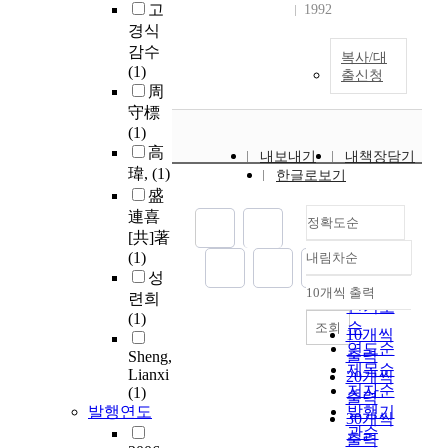
고
1992
경식
감수
복사/대
(1)
출신청
周
守標
(1)
高
내보내기
내책장담기
瑋,
(1)
한글로보기
盛
連喜
정확도순
[共]著
(1)
내림차순
정확도
성
순
10개씩 출력
련희
내림차순
인기도
(1)
순
조회
10개씩
연도순
출력
Sheng,
제목순
Lianxi
20개씩
저자순
(1)
출력
발행연도
발행기
30개씩
관순
출력