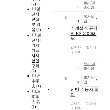
복사/대
(2)
출신청
일
진사
목차보
5
편집
기
부 엮
기계설계 규격
음
(2)
및 KS 데이터.
[일
북
진사]
기계
일진사
일진사
기능
2000
사시
험연
복사/대
구회
출신청
(2)
坂
목차보
6
本孝
기
夫
(1)
선반 기능사 학
坂
과
本孝
夫 著
일진사
일진사
(1)
1992