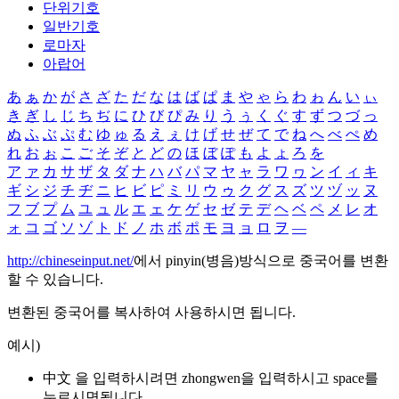
단위기호
일반기호
로마자
아랍어
あ
ぁ
か
が
さ
ざ
た
だ
な
は
ば
ぱ
ま
や
ゃ
ら
わ
ゎ
ん
い
ぃ
き
ぎ
し
じ
ち
ぢ
に
ひ
び
ぴ
み
り
う
ぅ
く
ぐ
す
ず
つ
づ
っ
ぬ
ふ
ぶ
ぷ
む
ゆ
ゅ
る
え
ぇ
け
げ
せ
ぜ
て
で
ね
へ
べ
ぺ
め
れ
お
ぉ
こ
ご
そ
ぞ
と
ど
の
ほ
ぼ
ぽ
も
よ
ょ
ろ
を
ア
ァ
カ
サ
ザ
タ
ダ
ナ
ハ
バ
パ
マ
ヤ
ャ
ラ
ワ
ヮ
ン
イ
ィ
キ
ギ
シ
ジ
チ
ヂ
ニ
ヒ
ビ
ピ
ミ
リ
ウ
ゥ
ク
グ
ス
ズ
ツ
ヅ
ッ
ヌ
フ
ブ
プ
ム
ユ
ュ
ル
エ
ェ
ケ
ゲ
セ
ゼ
テ
デ
ヘ
ベ
ペ
メ
レ
オ
ォ
コ
ゴ
ソ
ゾ
ト
ド
ノ
ホ
ボ
ポ
モ
ヨ
ョ
ロ
ヲ
―
http://chineseinput.net/
에서 pinyin(병음)방식으로 중국어를 변환
할 수 있습니다.
변환된 중국어를 복사하여 사용하시면 됩니다.
예시)
中文 을 입력하시려면
zhongwen
을 입력하시고 space를
누르시면됩니다.