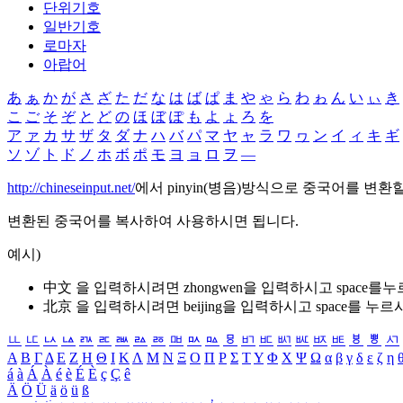
단위기호
일반기호
로마자
아랍어
あ
ぁ
か
が
さ
ざ
た
だ
な
は
ば
ぱ
ま
や
ゃ
ら
わ
ゎ
ん
い
ぃ
き
こ
ご
そ
ぞ
と
ど
の
ほ
ぼ
ぽ
も
よ
ょ
ろ
を
ア
ァ
カ
サ
ザ
タ
ダ
ナ
ハ
バ
パ
マ
ヤ
ャ
ラ
ワ
ヮ
ン
イ
ィ
キ
ギ
ソ
ゾ
ト
ド
ノ
ホ
ボ
ポ
モ
ヨ
ョ
ロ
ヲ
―
http://chineseinput.net/
에서 pinyin(병음)방식으로 중국어를 변환
변환된 중국어를 복사하여 사용하시면 됩니다.
예시)
中文 을 입력하시려면
zhongwen
을 입력하시고 space를
北京 을 입력하시려면
beijing
을 입력하시고 space를 누르
ㅥ
ㅦ
ㅧ
ㅨ
ㅩ
ㅪ
ㅫ
ㅬ
ㅭ
ㅮ
ㅯ
ㅰ
ㅱ
ㅲ
ㅳ
ㅴ
ㅵ
ㅶ
ㅷ
ㅸ
ㅹ
ㅺ
Α
Β
Γ
Δ
Ε
Ζ
Η
Θ
Ι
Κ
Λ
Μ
Ν
Ξ
Ο
Π
Ρ
Σ
Τ
Υ
Φ
Χ
Ψ
Ω
α
β
γ
δ
ε
ζ
η
á
à
Á
À
é
è
É
È
ç
Ç
ê
Ä
Ö
Ü
ä
ö
ü
ß