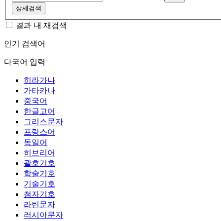
상세검색
결과 내 재검색
인기 검색어
다국어 입력
히라가나
가타카나
중국어
한글고어
그리스문자
프랑스어
독일어
히브리어
괄호기호
학술기호
기술기호
첨자기호
라틴문자
러시아문자