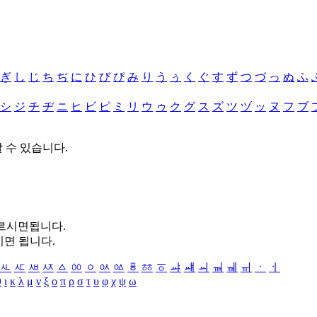
ぎ
し
じ
ち
ぢ
に
ひ
び
ぴ
み
り
う
ぅ
く
ぐ
す
ず
つ
づ
っ
ぬ
ふ
シ
ジ
チ
ヂ
ニ
ヒ
ビ
ピ
ミ
リ
ウ
ゥ
ク
グ
ス
ズ
ツ
ヅ
ッ
ヌ
フ
ブ
할 수 있습니다.
누르시면됩니다.
시면 됩니다.
ㅻ
ㅼ
ㅽ
ㅾ
ㅿ
ㆀ
ㆁ
ㆂ
ㆃ
ㆄ
ㆅ
ㆆ
ㆇ
ㆈ
ㆉ
ㆊ
ㆋ
ㆌ
ㆍ
ㆎ
θ
ι
κ
λ
μ
ν
ξ
ο
π
ρ
σ
τ
υ
φ
χ
ψ
ω