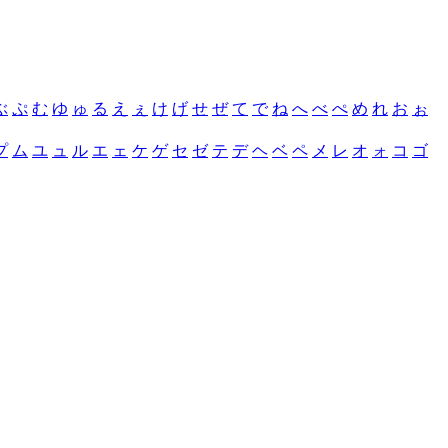
ぶ
ぷ
む
ゆ
ゅ
る
え
ぇ
け
げ
せ
ぜ
て
で
ね
へ
べ
ぺ
め
れ
お
ぉ
プ
ム
ユ
ュ
ル
エ
ェ
ケ
ゲ
セ
ゼ
テ
デ
ヘ
ベ
ペ
メ
レ
オ
ォ
コ
ゴ