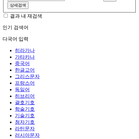
상세검색
결과 내 재검색
인기 검색어
다국어 입력
히라가나
가타카나
중국어
한글고어
그리스문자
프랑스어
독일어
히브리어
괄호기호
학술기호
기술기호
첨자기호
라틴문자
러시아문자