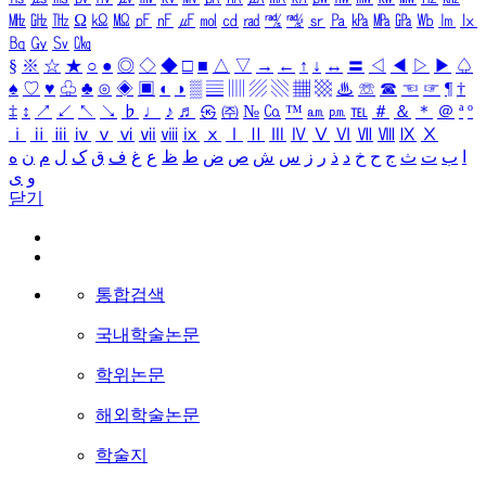
㎒
㎓
㎔
Ω
㏀
㏁
㎊
㎋
㎌
㏖
㏅
㎭
㎮
㎯
㏛
㎩
㎪
㎫
㎬
㏝
㏐
㏓
㏃
㏉
㏜
㏆
§
※
☆
★
○
●
◎
◇
◆
□
■
△
▽
→
←
↑
↓
↔
〓
◁
◀
▷
▶
♤
♠
♡
♥
♧
♣
⊙
◈
▣
◐
◑
▒
▤
▥
▨
▧
▦
▩
♨
☏
☎
☜
☞
¶
†
‡
↕
↗
↙
↖
↘
♭
♩
♪
♬
㉿
㈜
№
㏇
™
㏂
㏘
℡
＃
＆
＊
＠
ª
º
ⅰ
ⅱ
ⅲ
ⅳ
ⅴ
ⅵ
ⅶ
ⅷ
ⅸ
ⅹ
Ⅰ
Ⅱ
Ⅲ
Ⅳ
Ⅴ
Ⅵ
Ⅶ
Ⅷ
Ⅸ
Ⅹ
ا
ب
ت
ث
ج
ح
خ
د
ذ
ر
ز
س
ش
ص
ض
ط
ظ
ع
غ
ف
ق
ک
ل
م
ن
ه
و
ی
닫기
통합검색
국내학술논문
학위논문
해외학술논문
학술지