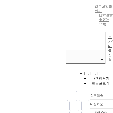
일본실업출
판사
日本實業
出版社
1975
복
사/
대
출
신
청
내보내기
내책장담기
한글로보기
정확도순
내림차순
정확도
순
10개씩 출력