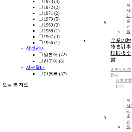
1973
(4)
복
1972
(2)
사/
1971
(2)
대
1970
(5)
출
8
1969
(2)
신
1968
(1)
청
1967
(3)
企業の稅
1966
(1)
務會計事
작성언어
項取扱全
일본어
(72)
書
한국어
(6)
자료형태
일본실업출
단행본
(87)
판사
日本實業
오늘 본 자료
1984
복
사/
대
출
9
신
청