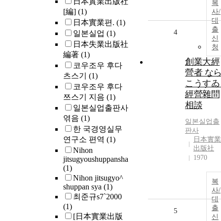
日本實業出版社
복
[編]
(1)
사/
대
日本實業편.
(1)
출
4
일본실업
(1)
신
日本失業出版社
청
編著
(1)
創業大經
코우조우 후다
營者 な
츠스기
(1)
こうすゐ 
코우조우 후다
經營雜問
쯔스기 지음
(1)
相談
일본실업출판사
엮음
(1)
일본실업출
한 국경영실무
판사
연구소 편역
(1)
日本實業
出版社
Nihon
1970
jitsugyoushuppansha
(1)
Nihon jitsugyo^
복
shuppan sya
(1)
사/
최준규s7`2000
대
(1)
출
5
[日本實業出版
신