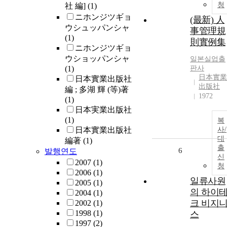
청
社 編]
(1)
ニホンジツギョ
(最新) 人
ウシュッパンシャ
事管理規
(1)
則實例集
ニホンジツギョ
ウショッパンシャ
일본실업출
(1)
판사
日本實業
日本實業出版社
出版社
編 ; 多湖 輝 (等)著
1972
(1)
日本実業出版社
(1)
복
日本實業出版社
사/
대
編著
(1)
출
6
발행연도
신
2007
(1)
청
2006
(1)
일류사원
2005
(1)
의 하이
2004
(1)
크 비지
2002
(1)
1998
(1)
스
1997
(2)