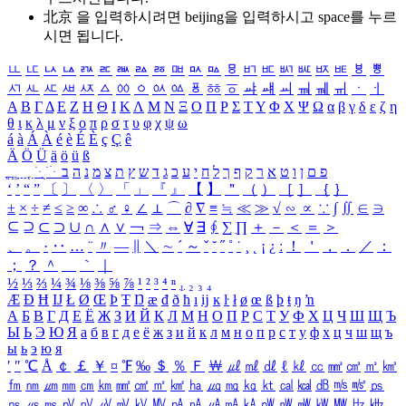
北京 을 입력하시려면
beijing
을 입력하시고 space를 누르
시면 됩니다.
ㅥ
ㅦ
ㅧ
ㅨ
ㅩ
ㅪ
ㅫ
ㅬ
ㅭ
ㅮ
ㅯ
ㅰ
ㅱ
ㅲ
ㅳ
ㅴ
ㅵ
ㅶ
ㅷ
ㅸ
ㅹ
ㅺ
ㅻ
ㅼ
ㅽ
ㅾ
ㅿ
ㆀ
ㆁ
ㆂ
ㆃ
ㆄ
ㆅ
ㆆ
ㆇ
ㆈ
ㆉ
ㆊ
ㆋ
ㆌ
ㆍ
ㆎ
Α
Β
Γ
Δ
Ε
Ζ
Η
Θ
Ι
Κ
Λ
Μ
Ν
Ξ
Ο
Π
Ρ
Σ
Τ
Υ
Φ
Χ
Ψ
Ω
α
β
γ
δ
ε
ζ
η
θ
ι
κ
λ
μ
ν
ξ
ο
π
ρ
σ
τ
υ
φ
χ
ψ
ω
á
à
Á
À
é
è
É
È
ç
Ç
ê
Ä
Ö
Ü
ä
ö
ü
ß
ְ
ֳ
ֲ
ֱ
ָ
ַ
ֵ
ֶ
ִ
ֹ
ּ
ֻ
ׂ
ׁ
ּ
ב
ה
נ
מ
צ
ת
ץ
ש
ד
ג
כ
ע
י
ח
ל
ך
ף
ק
ר
א
ט
ו
ן
ם
פ
‘
’
“
”
〔
〕
〈
〉
「
」
『
』
【
】
＂
（
）
［
］
｛
｝
±
×
÷
≠
≤
≥
∞
∴
♂
♀
∠
⊥
⌒
∂
∇
≡
≒
≪
≫
√
∽
∝
∵
∫
∬
∈
∋
⊆
⊇
⊂
⊃
∪
∩
∧
∨
￢
⇒
⇔
∀
∃
∮
∑
∏
＋
－
＜
＝
＞
、
。
·
‥
…
¨
〃
―
∥
＼
∼
´
～
ˇ
˘
˝
˚
˙
¸
˛
¡
¿
ː
！
＇
，
．
／
：
；
？
＾
＿
｀
｜
½
⅓
⅔
¼
¾
⅛
⅜
⅝
⅞
¹
²
³
⁴
ⁿ
₁
₂
₃
₄
Æ
Ð
Ħ
Ĳ
Ł
Ø
Œ
Þ
Ŧ
Ŋ
æ
đ
ð
ħ
ı
ĳ
ĸ
ŀ
ł
ø
œ
ß
þ
ŧ
ŋ
ŉ
А
Б
В
Г
Д
Е
Ё
Ж
З
И
Й
К
Л
М
Н
О
П
Р
С
Т
У
Ф
Х
Ц
Ч
Ш
Щ
Ъ
Ы
Ь
Э
Ю
Я
а
б
в
г
д
е
ё
ж
з
и
й
к
л
м
н
о
п
р
с
т
у
ф
х
ц
ч
ш
щ
ъ
ы
ь
э
ю
я
′
″
℃
Å
￠
￡
￥
¤
℉
‰
＄
％
Ｆ
￦
㎕
㎖
㎗
ℓ
㎘
㏄
㎣
㎤
㎥
㎦
㎙
㎚
㎛
㎜
㎝
㎞
㎟
㎠
㎡
㎢
㏊
㎍
㎎
㎏
㏏
㎈
㎉
㏈
㎧
㎨
㎰
㎱
㎲
㎳
㎴
㎵
㎶
㎷
㎸
㎹
㎀
㎁
㎂
㎃
㎄
㎺
㎻
㎽
㎾
㎿
㎐
㎑