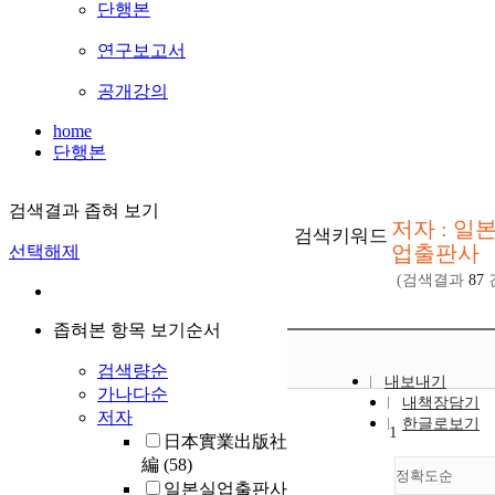
단행본
연구보고서
공개강의
home
단행본
검색결과 좁혀 보기
저자 : 일
검색키워드
업출판사
선택해제
(검색결과
87
좁혀본 항목 보기순서
검색량순
내보내기
가나다순
내책장담기
저자
한글로보기
1
日本實業出版社
編
(58)
정확도순
일본실업출판사