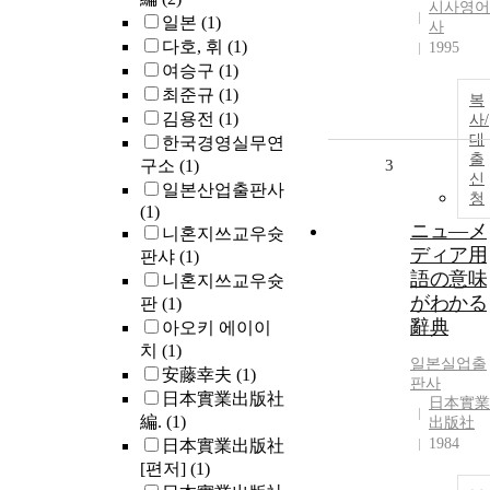
시사영어
일본
(1)
사
다호, 휘
(1)
1995
여승구
(1)
최준규
(1)
복
김용전
(1)
사/
대
한국경영실무연
출
구소
(1)
3
신
일본산업출판사
청
(1)
ニュ―メ
니혼지쓰교우슛
ディア用
판샤
(1)
語の意味
니혼지쓰교우슛
がわかる
판
(1)
辭典
아오키 에이이
치
(1)
일본실업출
安藤幸夫
(1)
판사
日本實業出版社
日本實業
編.
(1)
出版社
1984
日本實業出版社
[편저]
(1)