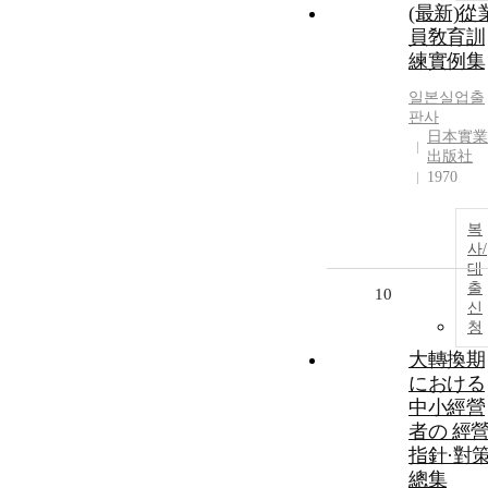
(最新)從
員敎育訓
練實例集
일본실업출
판사
日本實業
出版社
1970
복
사/
대
출
10
신
청
大轉換期
における
中小經營
者の 經
指針·對
總集