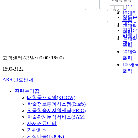
내림차
인기도
순
조회
10개씩
연도순
출력
제목순
20개씩
저자순
출력
발행기
30개씩
관순
출력
50개씩
고객센터 (평일: 09:00~18:00)
출력
100개
1599-3122
출력
ARS 번호안내
관련누리집
대학공개강의(KOCW)
학술정보통계시스템(Rinfo)
외국학술지지원센터(FRIC)
학술관계분석서비스(SAM)
사서커뮤니티
기관회원
지식나눔(LOOK)