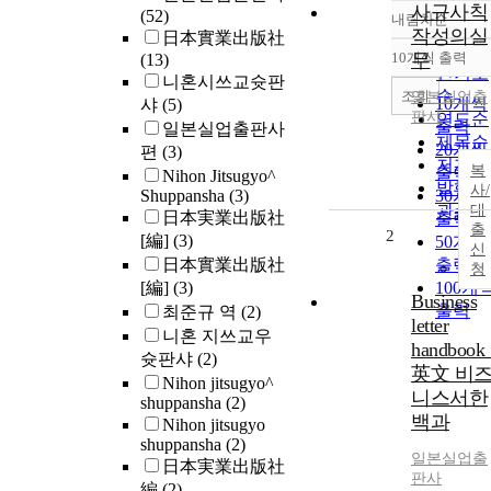
사규사칙
(52)
내림차순
정확도
작성의실
日本實業出版社
순
10개씩 출력
무
(13)
내림차
인기도
니혼시쓰교슛판
순
조회
일본실업출
10개씩
샤
(5)
판사
연도순
출력
일본실업출판사
제목순
20개씩
편
(3)
저자순
복
출력
Nihon Jitsugyo^
발행기
사/
Shuppansha
(3)
30개씩
관순
대
日本実業出版社
출력
출
2
[編]
(3)
50개씩
신
日本實業出版社
출력
청
[編]
(3)
100개
Business
출력
최준규 역
(2)
letter
니혼 지쓰교우
handbook 
슛판샤
(2)
英文 비
Nihon jitsugyo^
니스서한
shuppansha
(2)
백과
Nihon jitsugyo
shuppansha
(2)
일본실업출
日本実業出版社
판사
編
(2)