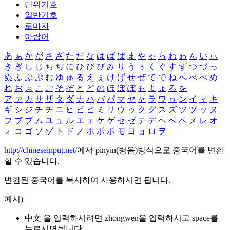
단위기호
일반기호
로마자
아랍어
あ
ぁ
か
が
さ
ざ
た
だ
な
は
ば
ぱ
ま
や
ゃ
ら
わ
ゎ
ん
い
ぃ
き
ぎ
し
じ
ち
ぢ
に
ひ
び
ぴ
み
り
う
ぅ
く
ぐ
す
ず
つ
づ
っ
ぬ
ふ
ぶ
ぷ
む
ゆ
ゅ
る
え
ぇ
け
げ
せ
ぜ
て
で
ね
へ
べ
ぺ
め
れ
お
ぉ
こ
ご
そ
ぞ
と
ど
の
ほ
ぼ
ぽ
も
よ
ょ
ろ
を
ア
ァ
カ
サ
ザ
タ
ダ
ナ
ハ
バ
パ
マ
ヤ
ャ
ラ
ワ
ヮ
ン
イ
ィ
キ
ギ
シ
ジ
チ
ヂ
ニ
ヒ
ビ
ピ
ミ
リ
ウ
ゥ
ク
グ
ス
ズ
ツ
ヅ
ッ
ヌ
フ
ブ
プ
ム
ユ
ュ
ル
エ
ェ
ケ
ゲ
セ
ゼ
テ
デ
ヘ
ベ
ペ
メ
レ
オ
ォ
コ
ゴ
ソ
ゾ
ト
ド
ノ
ホ
ボ
ポ
モ
ヨ
ョ
ロ
ヲ
―
http://chineseinput.net/
에서 pinyin(병음)방식으로 중국어를 변환
할 수 있습니다.
변환된 중국어를 복사하여 사용하시면 됩니다.
예시)
中文 을 입력하시려면
zhongwen
을 입력하시고 space를
누르시면됩니다.