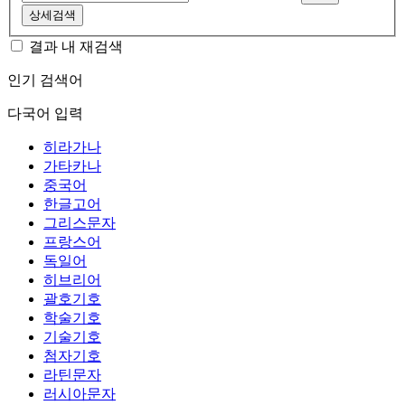
상세검색
결과 내 재검색
인기 검색어
다국어 입력
히라가나
가타카나
중국어
한글고어
그리스문자
프랑스어
독일어
히브리어
괄호기호
학술기호
기술기호
첨자기호
라틴문자
러시아문자