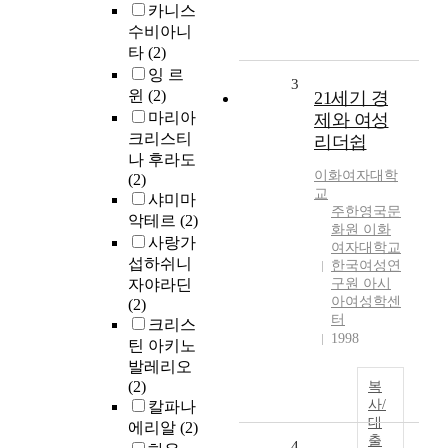
카니스
수비아니
타
(2)
잉 르
3
윈
(2)
21세기 경
마리아
제와 여성
크리스티
리더쉽
나 후라도
이화여자대학
(2)
교
샤미마
주한영국문
악테르
(2)
화원 이화
사랑가
여자대학교
섭하쉬니
한국여성연
자야라딘
구원 아시
아여성학센
(2)
터
크리스
1998
틴 아키노
발레리오
(2)
복
사/
칼파나
대
에리알
(2)
출
4