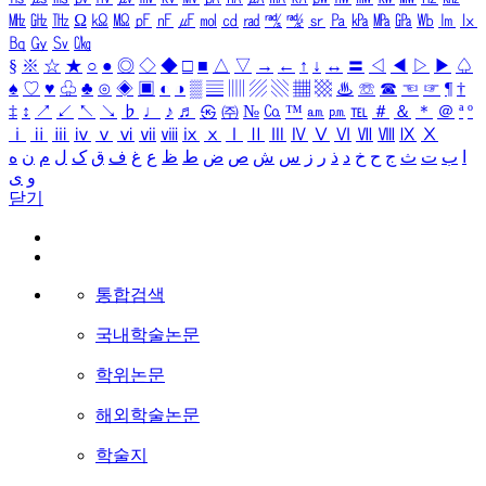
㎒
㎓
㎔
Ω
㏀
㏁
㎊
㎋
㎌
㏖
㏅
㎭
㎮
㎯
㏛
㎩
㎪
㎫
㎬
㏝
㏐
㏓
㏃
㏉
㏜
㏆
§
※
☆
★
○
●
◎
◇
◆
□
■
△
▽
→
←
↑
↓
↔
〓
◁
◀
▷
▶
♤
♠
♡
♥
♧
♣
⊙
◈
▣
◐
◑
▒
▤
▥
▨
▧
▦
▩
♨
☏
☎
☜
☞
¶
†
‡
↕
↗
↙
↖
↘
♭
♩
♪
♬
㉿
㈜
№
㏇
™
㏂
㏘
℡
＃
＆
＊
＠
ª
º
ⅰ
ⅱ
ⅲ
ⅳ
ⅴ
ⅵ
ⅶ
ⅷ
ⅸ
ⅹ
Ⅰ
Ⅱ
Ⅲ
Ⅳ
Ⅴ
Ⅵ
Ⅶ
Ⅷ
Ⅸ
Ⅹ
ا
ب
ت
ث
ج
ح
خ
د
ذ
ر
ز
س
ش
ص
ض
ط
ظ
ع
غ
ف
ق
ک
ل
م
ن
ه
و
ی
닫기
통합검색
국내학술논문
학위논문
해외학술논문
학술지