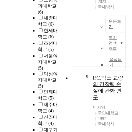
는
2023
e
t
다
t
과대학교
국내박사
기
d
h
.
e
(6)
초
i
o
주
d
세종대
가
e
원문보
u
체
o
학교
(6)
되
n
기
t
에
n
한세대
는
t
d
대
이
h
학교
(6)
핵
s
목차
i
한
연
e
심
조선대
s
검색
s
논
구
m
발
조회
u
학교
(5)
a
의
의
i
달
c
서울여
b
는
목
p
음성듣
영
h
자대학교
i
근
적
l
기
역
a
(5)
l
대
은
e
이
s
덕성여
i
합
빅
g
9
P.C.박스 교량
다
G
자대학교
t
리
데
i
의 긴장력 손
.
A
(5)
i
론
이
c
본
실에 관한 연
B
인제대
e
자
터
s
연
A
구
학교
(5)
s
와
분
t
구
a
제주대
.
경
석
r
는
이지영
n
I
학교
(4)
험
기
o
국민대학교
영
d
n
론
법
신라대
k
1997
유
γ
o
자
인
학교
(4)
e
국내석사
아
-
r
들
텍
t
대구가
의
o