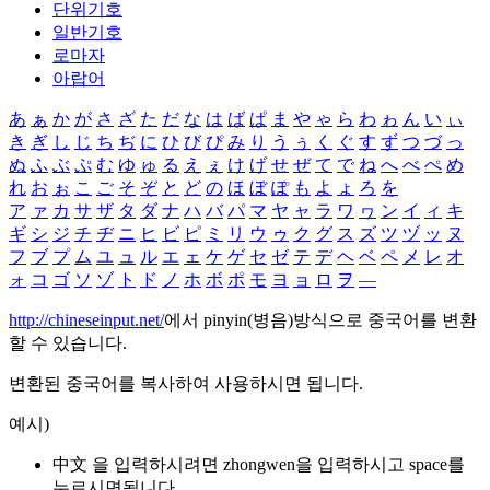
단위기호
일반기호
로마자
아랍어
あ
ぁ
か
が
さ
ざ
た
だ
な
は
ば
ぱ
ま
や
ゃ
ら
わ
ゎ
ん
い
ぃ
き
ぎ
し
じ
ち
ぢ
に
ひ
び
ぴ
み
り
う
ぅ
く
ぐ
す
ず
つ
づ
っ
ぬ
ふ
ぶ
ぷ
む
ゆ
ゅ
る
え
ぇ
け
げ
せ
ぜ
て
で
ね
へ
べ
ぺ
め
れ
お
ぉ
こ
ご
そ
ぞ
と
ど
の
ほ
ぼ
ぽ
も
よ
ょ
ろ
を
ア
ァ
カ
サ
ザ
タ
ダ
ナ
ハ
バ
パ
マ
ヤ
ャ
ラ
ワ
ヮ
ン
イ
ィ
キ
ギ
シ
ジ
チ
ヂ
ニ
ヒ
ビ
ピ
ミ
リ
ウ
ゥ
ク
グ
ス
ズ
ツ
ヅ
ッ
ヌ
フ
ブ
プ
ム
ユ
ュ
ル
エ
ェ
ケ
ゲ
セ
ゼ
テ
デ
ヘ
ベ
ペ
メ
レ
オ
ォ
コ
ゴ
ソ
ゾ
ト
ド
ノ
ホ
ボ
ポ
モ
ヨ
ョ
ロ
ヲ
―
http://chineseinput.net/
에서 pinyin(병음)방식으로 중국어를 변환
할 수 있습니다.
변환된 중국어를 복사하여 사용하시면 됩니다.
예시)
中文 을 입력하시려면
zhongwen
을 입력하시고 space를
누르시면됩니다.