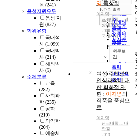
정확도
영
독창회
음
(241)
순
10개씩 출력
음성지원유무
내림차순
인기도
이지영
음성 지
광주대학교 경
순
조회
10개씩
원
(827)
상대학원
연도순
출력
학위유형
2000
제목순
20개씩
국내석사
국내석
저자순
출력
사
(1,099)
발행기
30개씩
국내박
원문보
관순
출력
사
(214)
기
50개씩
해외박
출력
사
(5)
2
여성 주체성의
100개씩
주제분류
인식과정에 대
출력
교육
한 회화적 재
(282)
현 :
이지영
의
사회과
작품을 중심으
학
(235)
로
공학
(219)
이지영
의약학
단국대학교 대
(204)
학원
예술체
2013