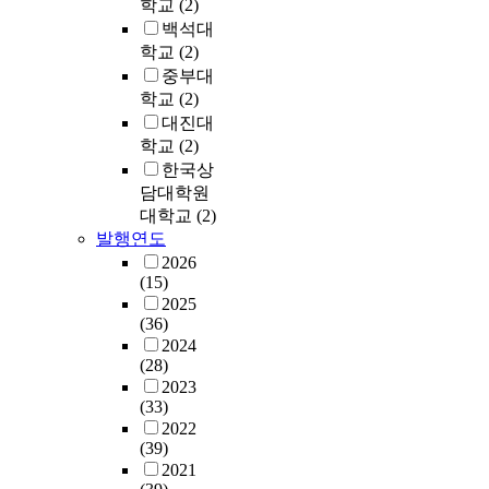
학교
(2)
i
v
여
r
식
이
n
o
백석대
e
그
a
이
닝
d
n
n
학교
(2)
대
m
아
기
t
P
t
중부대
안
a
닌
법
o
r
i
학교
(2)
과
f
것
은
p
a
v
해
대진대
f
들
빅
r
c
e
법
학교
(2)
e
을
데
e
t
e
으
c
한국상
구
이
d
i
f
로
t
별
담대학원
터
i
c
f
서
a
,
의
대학교
(2)
c
e
e
의
c
배
데
발행연도
t
)
c
공
c
제
이
t
2026
을
t
화
e
하
터
(15)
h
개
i
주
p
고
분
2025
e
발
n
의
t
그
(36)
석
l
하
c
를
i
것
2024
기
e
고
a
제
(28)
n
들
술
v
,
n
시
2023
g
을
중
e
언
c
한
(33)
-
철
하
l
어
e
다
2022
a
학
나
o
지
r
(39)
.
t
적
로
f
연
a
2021
현
t
인
텍
t
아
n