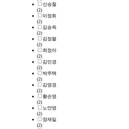
d
제
i
념
드
신승철
a
하
a
시
s
의
네
(2)
f
기
n
하
a
파
트
이정희
f
위
t
고
b
괴
워
(2)
e
해
e
자
i
로
크
김승옥
c
실
f
한
l
부
분
(2)
t
제
f
다
i
터
석
김정렬
e
중
e
.
t
열
,
(2)
d
재
c
키
i
린
토
최정아
f
효
t
케
e
여
픽
(2)
u
과
o
로
s
성
모
김민경
n
를
f
는
t
주
델
(2)
c
다
t
그
o
체
링
박주택
t
룬
h
리
w
성
을
(2)
i
국
i
스
a
의
실
김영경
o
내
s
시
r
모
시
(2)
n
외
e
대
d
색
하
황순영
a
논
x
아
r
에
였
(2)
l
문
t
리
e
새
다
노안영
r
에
r
스
t
로
.
(2)
e
대
a
토
a
운
또
장재일
c
한
c
텔
r
길
한
(2)
o
체
t
레