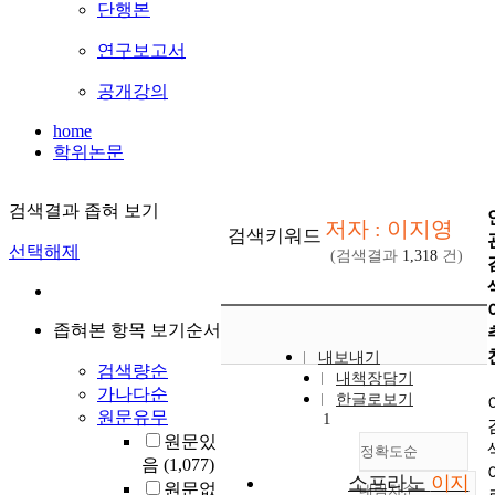
단행본
연구보고서
공개강의
home
학위논문
검색결과 좁혀 보기
저자 : 이지영
검색키워드
선택해제
(검색결과
1,318
건)
좁혀본 항목 보기순서
내보내기
검색량순
내책장담기
가나다순
한글로보기
원문유무
1
원문있
정확도순
음
(1,077)
소프라노
이지
원문없
내림차순