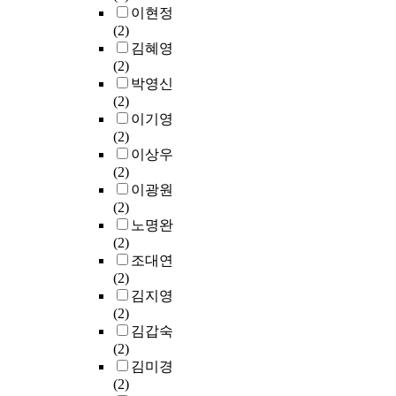
화
l
그
초
r
이현정
언
a
주
o
리
록
a
(2)
어
l
의
g
고
>
t
김혜영
사
w
와
i
그
에
u
(2)
용
a
대
c
죽
서
r
박영신
의
s
비
a
음
음
e
(2)
다
e
되
l
에
악
r
이기영
섯
x
는
a
대
과
e
(2)
가
t
신
t
한
교
v
이상우
지
r
로
t
논
육
i
(2)
핵
a
마
i
의
과
e
이광원
심
c
공
t
는
정
w
(2)
영
t
화
u
근
에
w
노명완
역
e
주
d
대
관
a
(2)
이
d
의
e
적
련
s
조대연
구
w
자
c
주
된
p
(2)
성
i
키
h
체
데
e
김지영
요
t
케
a
관
이
r
(2)
인
h
로
n
이
터
f
김갑숙
으
w
의
g
갖
를
o
(2)
로
a
사
e
는
대
r
김미경
선
t
상
s
이
상
m
(2)
정
e
을
o
분
으