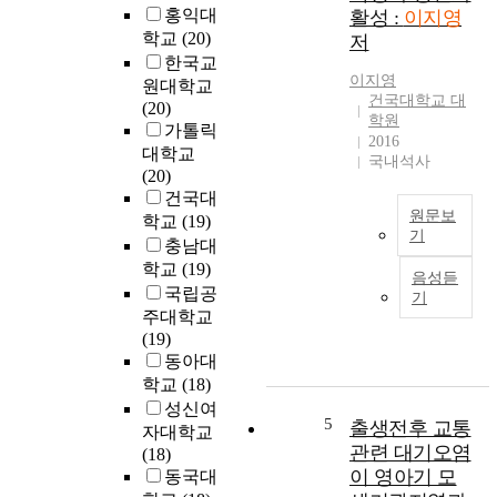
l
,
홍익대
활성 :
이지영
o
더
학교
(20)
저
r
나
한국교
e
아
이지영
원대학교
t
가
건국대학교 대
(20)
h
세
학원
가톨릭
e
계
2016
대학교
국내석사
i
와
(20)
m
의
건국대
p
연
원문보
학교
(19)
a
계
기
충남대
c
를
G
학교
(19)
t
파
음성듣
e
국립공
s
악
기
r
주대학교
o
할
m
(19)
f
수
i
동아대
d
있
n
학교
(18)
i
는
a
s
주
성신여
t
5
출생전후 교통
a
요
자대학교
e
관련 대기오염
b
한
(18)
d
i
단
이 영아기 모
동국대
b
l
서