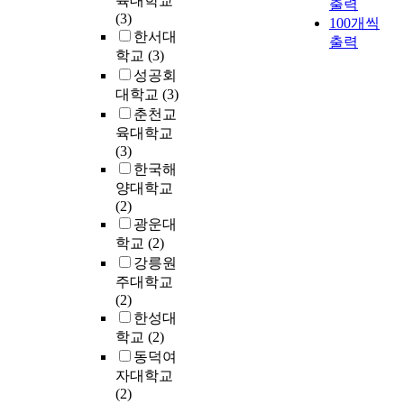
육대학교
a
출력
연
s
체
적
a
(3)
o
c
100개씩
구
e
와
으
c
한서대
f
e
출력
a
감
로
t
i
학교
(3)
u
-
r
각
알
i
l
m
성공회
시
c
수
아
v
e
i
대학교
(3)
민
h
용
보
i
f
s
춘천교
성
q
의
고
t
o
a
육대학교
을
u
주
,
i
r
m
(3)
중
e
체
이
e
t
e
한국해
심
s
의
를
s
h
d
으
양대학교
t
종
바
o
e
i
로
(2)
i
합
탕
f
E
c
광운대
o
,
으
d
v
i
이
학교
(2)
n
그
로
a
a
n
지
s
강릉원
리
음
i
l
a
영
.
고
주대학교
악
l
u
l
1
헤
(2)
과
y
a
m
.
겔
한성대
교
l
t
u
본
D
의
육
학교
(2)
i
i
s
연
o
절
과
v
동덕여
o
h
구
e
대
정
i
자대학교
n
r
는
s
화
에
n
(2)
o
o
자