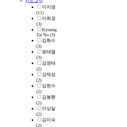
지도교수
행
i
이
e
한
서
e
이지영
동
u
되
s
계
>
r
(11)
통
m
어
s
를
,
e
이희경
제
,
야
p
드
언
n
(3)
,
a
함
r
러
론
t
Kyoung
몸
n
을
o
내
의
s
Tai No
(3)
짓
d
강
g
기
<
t
김화수
,
t
조
r
시
뉴
a
(3)
공
h
한
a
작
스
g
윤태열
동
e
다
m
하
기
e
(3)
주
c
.
a
였
사
s
김영태
의
r
f
다
본
.
(2)
,
e
특
f
.
문
F
강재성
사
a
히
e
주
>
i
(2)
회
t
본
c
체
,
r
김현수
적
e
연
t
의
학
s
(2)
상
d
구
p
탄
술
t
김봉환
호
m
는
s
생
지
,
(2)
작
a
고
y
과
의
l
이상일
용
t
전
c
위
<
i
(2)
,
e
적
h
기
국
t
김미숙
음
r
공
o
,
문
e
(2)
성
i