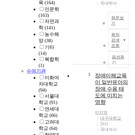
육
(164)
국내박사
인문학
(163)
원문보
자연과
기
학
(141)
인
농수해
목차
간
양
(38)
검색
은
조회
기타
누
(14)
구
음성듣
복합학
나
기
(1)
자
수여기관
신
3
장애이해교육
이화여
의
이 일반유아의
자대학교
정
장애 수용 태
(94)
체
도에 미치는
서울대
성
영향
학교
(91)
에
연세대
대
이지영
학교
(66)
한
대구대학교
의
고려대
2011
문
학교
(64)
국내석사
을
한양대