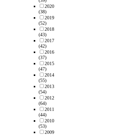
(39)
대
i
식
스
h
동
d
2020
인
t
으
트
e
에
(38)
d
들
u
로
를
p
게
2019
e
의
d
종
대
e
(52)
적
m
권
e
속
상
r
2018
용
e
리
s
시
으
f
(43)
하
n
만
o
켜
로
o
2017
여
t
능
f
나
다
r
(42)
그
i
주
y
감
양
m
2016
효
a
의
o
으
한
(37)
a
과
.
와
u
로
분
2015
n
를
I
,
n
써
(47)
석
c
검
n
공
g
자
2014
기
e
증
t
익
(55)
c
체
법
o
하
h
에
2013
h
의
을
f
고
i
의
(54)
i
위
활
a
자
s
무
2012
l
상
용
c
하
s
(64)
관
d
및
하
t
였
t
2011
심
r
권
여
i
다
u
(44)
이
e
위
키
v
.
d
2010
초
n
를
워
i
(53)
y
래
w
확
드
t
P
2009
,
하
i
보
간