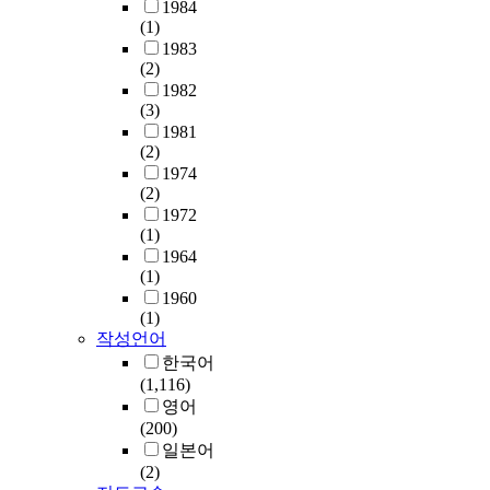
?
실
위
1984
w
출
H
존
2
성
(1)
하
a
하
e
중
.
등
1983
여
s
기
r
이
(2)
D
에
한
c
위
i
라
1982
o
의
국
o
해
c
는
(3)
e
문
교
n
선
i
공
1981
s
이
육
d
행
u
(2)
화
d
제
과
u
연
m
1974
주
i
기
정
c
구
e
(2)
의
s
되
평
t
분
r
1972
적
a
기
가
e
석
(1)
i
특
b
시
원
d
을
1964
n
징
i
작
에
i
(1)
실
a
이
l
하
서
n
1960
시
c
현
i
면
발
t
(1)
하
e
대
t
서
간
h
작성언어
였
u
한
y
근
하
r
한국어
고
m
국
a
대
는
e
(1,116)
,
m
정
w
적
<
e
영어
이
y
치
a
주
연
d
(200)
를
c
에
r
체
구
i
일본어
통
e
대
e
는
보
f
(2)
해
l
안
n
그
고
f