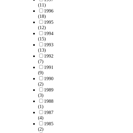
e
이
d
에
여
n
(11)
첫
r
두
r
이
의
g
1996
째
w
드
e
르
미
(18)
d
,
e
러
t
러
있
1995
i
초
n
지
a
자
(12)
는
s
기
t
고
r
아
1994
정
c
사
b
,
(15)
d
의
보
h
회
i
권
1993
e
명
를
a
적
o
리
(13)
d
증
수
r
의
c
와
1992
y
성
집
g
사
o
(7)
의
o
,
하
e
소
n
1991
무
u
이
는
.
통
v
(9)
의
n
성
연
의
e
1990
통
g
의
구
T
이
(2)
r
합
c
절
방
h
론
1989
s
,
h
대
법
i
(3)
적
i
준
i
성
이
s
1988
구
o
법
l
,
다
s
(1)
성
n
과
d
과
.
t
1987
요
w
공
r
학
연
u
(4)
인
i
공
e
의
구
d
1985
을
t
선
n
확
를
(2)
y
도
h
의