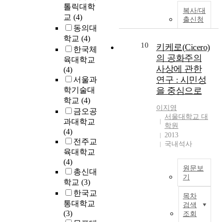
d
에
스
o
톨릭대학
초
r
복사/대
e
의
트
i
교
(4)
기
y
출신청
r
해
마
d
동의대
사
z
t
서
이
e
회
학교
(4)
a
o
시
닝
n
10
키케로(Cicero)
적
n
한국체
a
작
을
t
의 공화주의
의
o
육대학교
c
되
활
i
사
사상에 관한
l
(4)
h
었
용
f
소
,
연구 : 시민성
서울과
i
다
하
y
통
w
학기술대
을 중심으로
e
.
여
f
능
h
학교
(4)
v
데
음
a
력
이지영
e
금오공
e
카
악
c
서울대학교 대
을
n
과대학교
t
르
과
t
학원
체
c
(4)
h
트
교
o
2013
계
o
전주교
i
로
육
r
국내석사
적
m
육대학교
s
부
과
s
으
p
(4)
a
터
정
t
로
a
원문보
총신대
i
인
에
h
평
기
r
m
학교
(3)
식
대
a
가
e
국
,
의
한
한국교
t
목차
하
d
문
t
주
정
통대학교
i
검색
고
t
초
h
체
부
(3)
n
조회
개
o
록
e
로
,