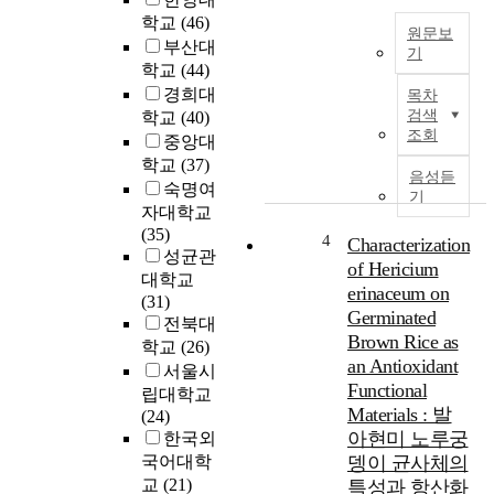
지
학교
(46)
원문보
니
부산대
기
고
학교
(44)
T
있
경희대
목차
h
다
검색
학교
(40)
i
.
조회
중앙대
s
정
학교
(37)
s
체
음성듣
숙명여
t
성
기
자대학교
u
은
(35)
d
자
4
Characterization
성균관
y
신
of Hericium
대학교
a
을
erinaceum on
(31)
i
이
Germinated
전북대
m
해
Brown Rice as
학교
(26)
e
하
an Antioxidant
d
고
서울시
Functional
t
자
립대학교
Materials : 발
o
신
(24)
e
과
아현미 노루궁
한국외
x
타
국어대학
뎅이 균사체의
p
자
교
(21)
특성과 항산화