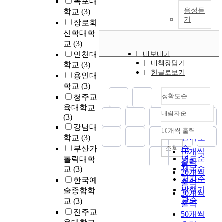
목포대
f
별
b
s
태
언
음성듣
l
학교
(3)
화
r
키
t
어
기
론
u
장로회
된
o
케
u
난
,
e
신학대학
중
w
로
d
근
학
n
교
(3)
재
n
(
y
대
계
c
가
인천대
내보내기
r
C
h
주
의
e
내책장담기
가
학교
(3)
i
i
a
체
주
t
한글로보기
능
c
용인대
c
d
는
요
h
하
e
학교
(3)
e
t
경
쟁
e
도
.
정확도순
청주교
r
h
험
점
p
록
H
o
육대학교
e
론
과
e
하
내림차순
e
정확도
)
(3)
f
적
담
r
는
r
의
강남대
순
o
입
론
f
10개씩 출력
도
내림차순
i
공
학교
(3)
인기도
l
장
들
o
구
c
화
순
l
조회
부산가
과
을
r
10개씩
인
i
주
o
연도순
칸
톨릭대학
종
m
출력
P
u
의
w
트
제목순
합
교
(3)
a
20개씩
E
m
사
i
의
적
저자순
n
한국예
출력
E
e
상
n
정
이
발행기
c
술종합학
P
30개씩
r
에
g
신
고
e
관순
교
(3)
(
출력
i
관
r
적
체
o
진주교
P
n
50개씩
한
e
실
계
f
r