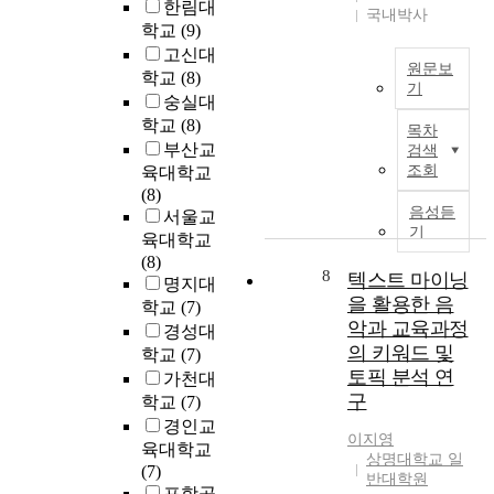
i
한
한림대
타
국내박사
a
t
문
학교
(9)
인
s
u
제
고신대
과
e
d
원문보
를
학교
(8)
의
d
기
e
시
숭실대
상
l
s
대
T
호
학교
(8)
e
목차
o
에
h
작
v
부산교
검색
f
따
i
용
e
조회
육대학교
y
라
s
을
l
(8)
o
다
s
통
음성듣
s
서울교
u
양
t
기
해
o
육대학교
n
한
u
언
f
(8)
g
접
d
8
텍스트 마이닝
어
a
명지대
c
근
y
와
을 활용한 음
c
학교
(7)
h
으
w
사
t
악과 교육과정
경성대
i
로
a
회
i
의 키워드 및
학교
(7)
l
해
s
성
v
토픽 분석 연
d
가천대
소
c
을
e
구
r
하
학교
(7)
o
발
i
e
고
경인교
n
달
n
이지영
n
자
d
육대학교
시
g
상명대학교 일
w
하
u
(7)
키
r
반대학원
i
였
c
포항공