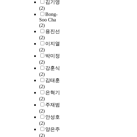
e
김기영
되
r
재
f
법
로
d
(2)
었
a
구
y
적
다
t
Bong-
다
n
성
o
도
양
o
Soo Cha
.
d
하
u
식
한
(2)
s
둘
e
여
n
안
정
용진선
e
째
t
,
g
에
제
(2)
l
,
h
그
c
서
과
이지열
e
각
a
의
h
타
정
(2)
c
구
n
사
i
자
을
박미정
t
성
o
상
l
로
거
(2)
v
요
l
이
d
서
친
강훈식
a
인
.
가
r
의
뒤
(2)
r
에
T
지
e
여
키
김태훈
i
포
h
는
n
성
워
(2)
a
함
e
시
w
과
드
은혁기
b
될
a
민
i
전
빈
(2)
l
세
n
교
t
통
도
주재범
e
부
t
육
h
적
분
(2)
s
문
i
적
o
인
석
안성호
t
항
o
함
u
주
,
(2)
h
을
x
의
t
체
키
양은주
a
구
i
를
d
개
워
(2)
t
성