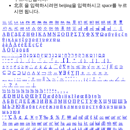
北京 을 입력하시려면
beijing
을 입력하시고 space를 누르
시면 됩니다.
ㅥ
ㅦ
ㅧ
ㅨ
ㅩ
ㅪ
ㅫ
ㅬ
ㅭ
ㅮ
ㅯ
ㅰ
ㅱ
ㅲ
ㅳ
ㅴ
ㅵ
ㅶ
ㅷ
ㅸ
ㅹ
ㅺ
ㅻ
ㅼ
ㅽ
ㅾ
ㅿ
ㆀ
ㆁ
ㆂ
ㆃ
ㆄ
ㆅ
ㆆ
ㆇ
ㆈ
ㆉ
ㆊ
ㆋ
ㆌ
ㆍ
ㆎ
Α
Β
Γ
Δ
Ε
Ζ
Η
Θ
Ι
Κ
Λ
Μ
Ν
Ξ
Ο
Π
Ρ
Σ
Τ
Υ
Φ
Χ
Ψ
Ω
α
β
γ
δ
ε
ζ
η
θ
ι
κ
λ
μ
ν
ξ
ο
π
ρ
σ
τ
υ
φ
χ
ψ
ω
á
à
Á
À
é
è
É
È
ç
Ç
ê
Ä
Ö
Ü
ä
ö
ü
ß
ְ
ֳ
ֲ
ֱ
ָ
ַ
ֵ
ֶ
ִ
ֹ
ּ
ֻ
ׂ
ׁ
ּ
ב
ה
נ
מ
צ
ת
ץ
ש
ד
ג
כ
ע
י
ח
ל
ך
ף
ק
ר
א
ט
ו
ן
ם
פ
‘
’
“
”
〔
〕
〈
〉
「
」
『
』
【
】
＂
（
）
［
］
｛
｝
±
×
÷
≠
≤
≥
∞
∴
♂
♀
∠
⊥
⌒
∂
∇
≡
≒
≪
≫
√
∽
∝
∵
∫
∬
∈
∋
⊆
⊇
⊂
⊃
∪
∩
∧
∨
￢
⇒
⇔
∀
∃
∮
∑
∏
＋
－
＜
＝
＞
、
。
·
‥
…
¨
〃
―
∥
＼
∼
´
～
ˇ
˘
˝
˚
˙
¸
˛
¡
¿
ː
！
＇
，
．
／
：
；
？
＾
＿
｀
｜
½
⅓
⅔
¼
¾
⅛
⅜
⅝
⅞
¹
²
³
⁴
ⁿ
₁
₂
₃
₄
Æ
Ð
Ħ
Ĳ
Ł
Ø
Œ
Þ
Ŧ
Ŋ
æ
đ
ð
ħ
ı
ĳ
ĸ
ŀ
ł
ø
œ
ß
þ
ŧ
ŋ
ŉ
А
Б
В
Г
Д
Е
Ё
Ж
З
И
Й
К
Л
М
Н
О
П
Р
С
Т
У
Ф
Х
Ц
Ч
Ш
Щ
Ъ
Ы
Ь
Э
Ю
Я
а
б
в
г
д
е
ё
ж
з
и
й
к
л
м
н
о
п
р
с
т
у
ф
х
ц
ч
ш
щ
ъ
ы
ь
э
ю
я
′
″
℃
Å
￠
￡
￥
¤
℉
‰
＄
％
Ｆ
￦
㎕
㎖
㎗
ℓ
㎘
㏄
㎣
㎤
㎥
㎦
㎙
㎚
㎛
㎜
㎝
㎞
㎟
㎠
㎡
㎢
㏊
㎍
㎎
㎏
㏏
㎈
㎉
㏈
㎧
㎨
㎰
㎱
㎲
㎳
㎴
㎵
㎶
㎷
㎸
㎹
㎀
㎁
㎂
㎃
㎄
㎺
㎻
㎽
㎾
㎿
㎐
㎑