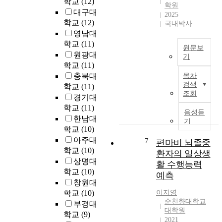
학교
(12)
r
i
학원
인
i
대구대
2025
s
간
t
학교
(12)
국내박사
a
의
i
영남대
b
역
o
학교
(11)
i
사
원문보
n
원광대
l
와
기
a
i
학교
(11)
함
초
l
t
께
충북대
목차
기
a
y
검색
이
학교
(11)
사
n
조회
-
어
경기대
회
d
a
져
학교
(11)
적
i
음성듣
c
왔
한남대
의
n
기
c
으
학교
(10)
사
c
e
며
소
아주대
l
7
편마비 뇌졸중
p
인
통
u
학교
(10)
환자의 일상생
t
류
능
d
상명대
활 수행능력
i
는
력
e
학교
(10)
n
정
예측
은
i
창원대
g
체
영
n
학교
(10)
이지영
a
성
유
c
순천향대학교
t
부경대
에
아
r
대학원
t
대
학교
(9)
가
e
2021