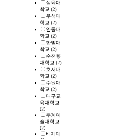
d
를
대
g
삼육대
f
o
유
i
거
한
a
학교
(2)
E
m
주
s
치
매
n
우석대
a
a
의
a
며
체
d
학교
(2)
r
n
적
b
정
별
t
l
안동대
d
시
i
립
특
h
y
i
학교
(2)
민
l
되
징
e
S
s
한밭대
성
i
었
을
a
o
s
학교
(2)
이
t
다
비
m
c
h
가
순천향
y
.
교
o
i
o
지
대학교
(2)
a
이
분
u
a
w
는
w
호서대
러
석
n
l
n
개
a
한
학교
(2)
하
t
C
t
인
r
근
는
수원대
o
o
o
주
e
대
것
f
학교
(2)
m
h
의
n
적
이
c
대구교
m
a
의
e
체
다
h
육대학교
u
v
한
s
계
.
a
(2)
n
e
계
s
는
n
추계예
i
a
에
p
철
텍
g
술대학교
c
p
주
r
학
스
e
(2)
a
r
목
o
적
트
,
배재대
t
e
하
g
인
마
a