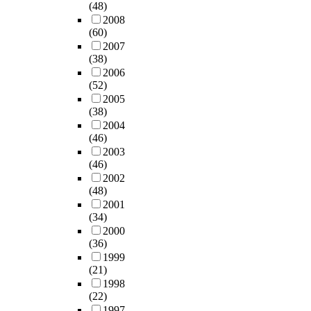
i
(48)
E
g
는
t
해
의
e
2008
E
e
해
h
나
유
s
(60)
P
r
악
o
가
기
o
2007
의
m
을
u
는
적
f
(38)
개
i
극
t
과
인
d
2006
발
n
복
d
정
관
(52)
a
과
a
하
i
을
계
2005
i
정
t
기
s
통
(38)
를
l
은
e
위
a
해
2004
파
y
다
d
해
(46)
b
지
악
l
음
b
사
2003
i
켜
하
i
과
r
적
(46)
l
져
고
v
같
o
인
2002
i
왔
숨
i
은
w
(48)
특
t
다
어
n
절
n
2001
성
i
.
있
g
차
r
(34)
보
e
그
는
f
로
i
2000
다
s
러
패
o
이
(36)
c
공
t
나
턴
l
루
1999
e
적
o
2
을
l
(21)
어
u
인
w
0
탐
o
1998
졌
n
특
a
세
구
w
(22)
다
d
성
r
기
하
i
1997
.