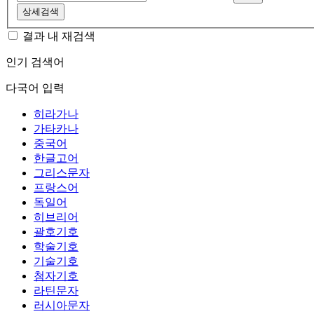
상세검색
결과 내 재검색
인기 검색어
다국어 입력
히라가나
가타카나
중국어
한글고어
그리스문자
프랑스어
독일어
히브리어
괄호기호
학술기호
기술기호
첨자기호
라틴문자
러시아문자