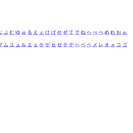
ぶ
ぷ
む
ゆ
ゅ
る
え
ぇ
け
げ
せ
ぜ
て
で
ね
へ
べ
ぺ
め
れ
お
ぉ
プ
ム
ユ
ュ
ル
エ
ェ
ケ
ゲ
セ
ゼ
テ
デ
ヘ
ベ
ペ
メ
レ
オ
ォ
コ
ゴ