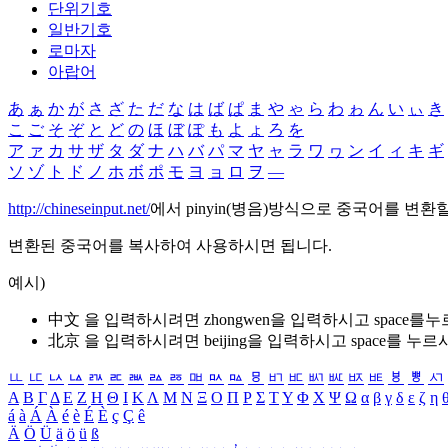
단위기호
일반기호
로마자
아랍어
あ
ぁ
か
が
さ
ざ
た
だ
な
は
ば
ぱ
ま
や
ゃ
ら
わ
ゎ
ん
い
ぃ
き
こ
ご
そ
ぞ
と
ど
の
ほ
ぼ
ぽ
も
よ
ょ
ろ
を
ア
ァ
カ
サ
ザ
タ
ダ
ナ
ハ
バ
パ
マ
ヤ
ャ
ラ
ワ
ヮ
ン
イ
ィ
キ
ギ
ソ
ゾ
ト
ド
ノ
ホ
ボ
ポ
モ
ヨ
ョ
ロ
ヲ
―
http://chineseinput.net/
에서 pinyin(병음)방식으로 중국어를 변환
변환된 중국어를 복사하여 사용하시면 됩니다.
예시)
中文 을 입력하시려면
zhongwen
을 입력하시고 space를
北京 을 입력하시려면
beijing
을 입력하시고 space를 누르
ㅥ
ㅦ
ㅧ
ㅨ
ㅩ
ㅪ
ㅫ
ㅬ
ㅭ
ㅮ
ㅯ
ㅰ
ㅱ
ㅲ
ㅳ
ㅴ
ㅵ
ㅶ
ㅷ
ㅸ
ㅹ
ㅺ
Α
Β
Γ
Δ
Ε
Ζ
Η
Θ
Ι
Κ
Λ
Μ
Ν
Ξ
Ο
Π
Ρ
Σ
Τ
Υ
Φ
Χ
Ψ
Ω
α
β
γ
δ
ε
ζ
η
á
à
Á
À
é
è
É
È
ç
Ç
ê
Ä
Ö
Ü
ä
ö
ü
ß