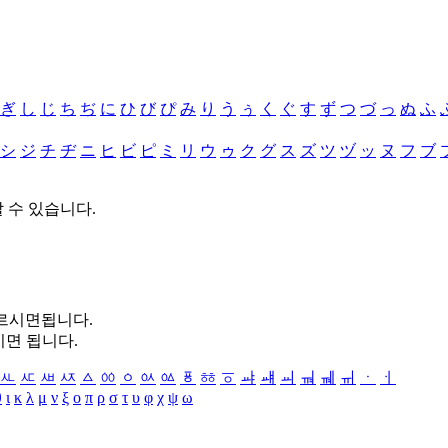
ぎ
し
じ
ち
ぢ
に
ひ
び
ぴ
み
り
う
ぅ
く
ぐ
す
ず
つ
づ
っ
ぬ
ふ
シ
ジ
チ
ヂ
ニ
ヒ
ビ
ピ
ミ
リ
ウ
ゥ
ク
グ
ス
ズ
ツ
ヅ
ッ
ヌ
フ
ブ
할 수 있습니다.
누르시면됩니다.
시면 됩니다.
ㅻ
ㅼ
ㅽ
ㅾ
ㅿ
ㆀ
ㆁ
ㆂ
ㆃ
ㆄ
ㆅ
ㆆ
ㆇ
ㆈ
ㆉ
ㆊ
ㆋ
ㆌ
ㆍ
ㆎ
θ
ι
κ
λ
μ
ν
ξ
ο
π
ρ
σ
τ
υ
φ
χ
ψ
ω